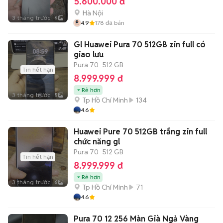
5.600.000 đ
Hà Nội
3 tháng trước
6
4.9
178
đã bán
Gl Huawei Pura 70 512GB zin full có
giao lưu
Pura 70
512 GB
Tin hết hạn
8.999.999 đ
Rẻ hơn
3 tháng trước
5
Tp Hồ Chí Minh
134
4.6
Huawei Pure 70 512GB trắng zin full
chức năng gl
Pura 70
512 GB
Tin hết hạn
8.999.999 đ
Rẻ hơn
3 tháng trước
6
Tp Hồ Chí Minh
71
4.6
Pura 70 12 256 Màn Già Ngả Vàng