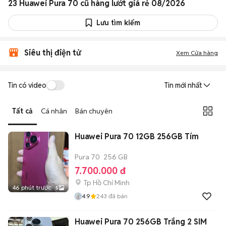
23 Huawei Pura 70 cũ hàng lướt giá rẻ 08/2026
Lưu tìm kiếm
Siêu thị điện tử
Xem Cửa hàng
Tin có video
Tin mới nhất
Tất cả
Cá nhân
Bán chuyên
Huawei Pura 70 12GB 256GB Tím
Pura 70
256 GB
7.700.000 đ
Tp Hồ Chí Minh
46 phút trước
5
4.9
243
đã bán
Huawei Pura 70 256GB Trắng 2 SIM