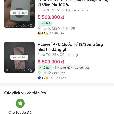
Ở Viền Pin 100%
Pura 70
256 GB
Hết bảo hành
Tin hết hạn
5.500.000 đ
Rẻ hơn
2 tháng trước
5
Tp Hồ Chí Minh
138
N
4.2
108
đã bán
Huawei P70 Quốc Tế 12/256 trắng
như tin đăng gl
Pura 70
256 GB
1 tháng
Tin hết hạn
8.800.000 đ
Rẻ hơn
Kèm phụ kiện
Có đổi trả
3 tháng trước
6
Tp Hồ Chí Minh
4.9
2730
đã bán
Các dịch vụ và tiện ích
Chợ Tốt Ưu Đãi