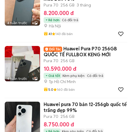
Pura 70
256 GB
3 tháng
8.200.000 đ
Rẻ hơn
Có đổi trả
4 tuần trước
6
Hà Nội
4.1
143
đã bán
Huawei Pura P70 256GB
QUỐC TẾ FULLBOX KENG MỚI
Pura 70
256 GB
10.590.000 đ
Giá tốt
Kèm phụ kiện
Có đổi trả
4 tuần trước
5
Tp Hồ Chí Minh
5.0
160
đã bán
Huawei pura 70 bản 12-256gb quốc tế
trắng đẹp 99%
Pura 70
256 GB
8.750.000 đ
Rẻ hơn
Kèm phụ kiện
Có đổi trả