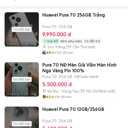
Huawei Pura 70 256GB Trắng
Pura 70
256 GB
Tin hết hạn
9.990.000 đ
Giá tốt
Kèm phụ kiện
Có đổi trả
3 tháng trước
5
Sóc Trăng
(
TP Cần Thơ
mới)
4.8
2125
đã bán
Pura 70 NĐ Màn Già Viền Màn Hình
Ngả Vàng Pin 100%
Pura 70
256 GB
Hết bảo hành
Tin hết hạn
5.500.000 đ
Bà Rịa - Vũng Tàu
(
TP Hồ Chí Minh
mới)
3 tháng trước
6
N
4.2
108
đã bán
Huawei Pura 70 12GB/256GB
Pura 70
256 GB
Tin hết hạn