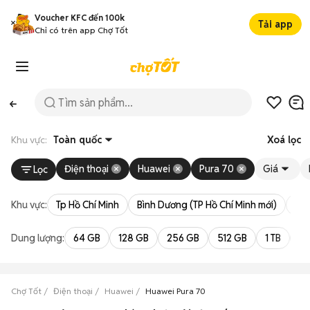
Voucher KFC đến 100k
Tải app
Chỉ có trên app Chợ Tốt
Khu vực:
Toàn quốc
Xoá lọc
Điện thoại
Huawei
Pura 70
Giá
Lọc
Khu vực:
Tp Hồ Chí Minh
Bình Dương (TP Hồ Chí Minh mới)
Bà 
Dung lượng:
64 GB
128 GB
256 GB
512 GB
1 TB
2 
Chợ Tốt
Điện thoại
Huawei
Huawei Pura 70