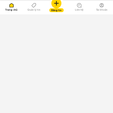
Trang chủ
Quản lý tin
Liên hệ
Tài khoản
Đăng tin
109.000 Bình chọn
Tải ứng dụng Chợ Tốt
Về Chợ Tốt
Quy chế sàn
Chính sách bảo mật
Giải quyết tranh chấp
CÔNG TY TNHH CHỢ TỐT - Người đại diện theo pháp luật:
Nguyễn Trọng Tấn; GPDKKD: 0312120782 do Sở KH & ĐT TP.HCM cấp ngày
11/01/2013;
GPMXH: 185/GP-BTTTT do Bộ Thông tin và Truyền thông