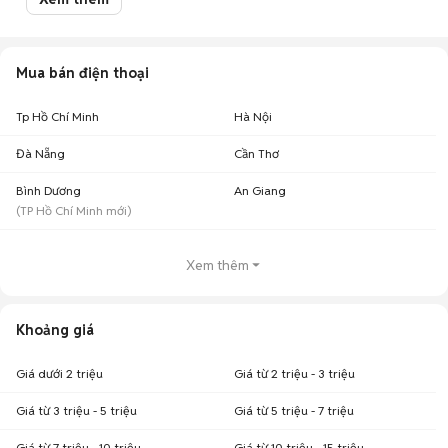
Chợ Tốt có 23 tin đăng bán, mua Huawei Pura 70 cũ với nhiều khoảng giá
giúp người dùng dễ dàng tìm kiếm và so sánh giá cả.
Mua bán điện thoại
Top 2 khoảng giá có nhiều tin mua bán Huawei Pura 70 nhất
Huawei Pura 70 giá 7 - 10 triệu
: 16 điện thoại
Tp Hồ Chí Minh
Hà Nội
Huawei Pura 70 giá 5 - 7 triệu
: 6 điện thoại
Chợ Tốt - Nơi mua bán Huawei Pura 70 cũ giá tốt nhất!
Đà Nẵng
Cần Thơ
Bình Dương
An Giang
(
TP Hồ Chí Minh
mới)
Xem thêm
Khoảng giá
Giá dưới 2 triệu
Giá từ 2 triệu - 3 triệu
Giá từ 3 triệu - 5 triệu
Giá từ 5 triệu - 7 triệu
Giá từ 7 triệu - 10 triệu
Giá từ 10 triệu - 15 triệu