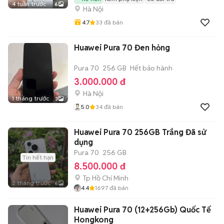
4 tuần trước
6
Hà Nội
4.7
33
đã bán
Huawei Pura 70 Đen hỏng
Pura 70
256 GB
Hết bảo hành
3.000.000 đ
Hà Nội
1 tháng trước
3
5.0
34
đã bán
Huawei Pura 70 256GB Trắng Đã sử
dụng
Pura 70
256 GB
Tin hết hạn
8.500.000 đ
Tp Hồ Chí Minh
2 tháng trước
6
4.4
1697
đã bán
Huawei Pura 70 (12+256Gb) Quốc Tế
Hongkong