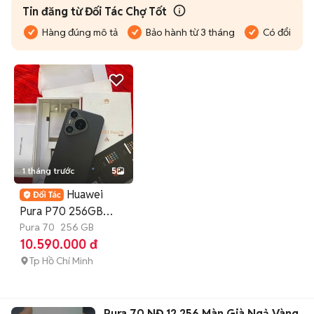
Tin đăng từ Đối Tác Chợ Tốt
Hàng đúng mô tả
Bảo hành từ 3 tháng
Có đổi trả
1 tháng trước
5
Huawei
Pura P70 256GB
QUỐC TẾ FULLBOX
Pura 70
256 GB
10.590.000 đ
KENG MỚI
Tp Hồ Chí Minh
Pura 70 NĐ 12 256 Màn Già Ngả Vàng