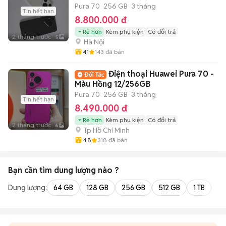
Pura 70
256 GB
3 tháng
Tin hết hạn
8.800.000 đ
Rẻ hơn
Kèm phụ kiện
Có đổi trả
2 tháng trước
5
Hà Nội
4.1
143
đã bán
Điện thoại Huawei Pura 70 -
Màu Hồng 12/256GB
Pura 70
256 GB
3 tháng
Tin hết hạn
8.490.000 đ
Rẻ hơn
Kèm phụ kiện
Có đổi trả
2 tháng trước
6
Tp Hồ Chí Minh
4.8
318
đã bán
Bạn cần tìm
dung lượng
nào ?
Dung lượng:
64 GB
128 GB
256 GB
512 GB
1 TB
2 