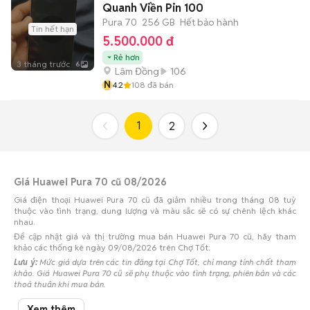
Quanh Viền Pin 100
Pura 70
256 GB
Hết bảo hành
Tin hết hạn
5.500.000 đ
Rẻ hơn
3 tháng trước
6
Lâm Đồng
106
N
4.2
108
đã bán
1
2
Giá Huawei Pura 70 cũ 08/2026
Giá điện thoại Huawei Pura 70 cũ đã giảm nhiều trong tháng 08 tuỳ
thuộc vào tình trạng, dung lượng và màu sắc sẽ có sự chênh lệch khác
nhau.
Để cập nhật giá và thị trường mua bán Huawei Pura 70 cũ, hãy tham
khảo các thống kê ngày 09/08/2026 trên Chợ Tốt:
Lưu ý:
Mức giá dựa trên các tin đăng tại Chợ Tốt, chỉ mang tính chất tham
khảo. Giá Huawei Pura 70 cũ sẽ phụ thuộc vào tình trạng, phiên bản và các
thoả thuận khi mua bán.
Mua bán Huawei Pura 70 cũ
Xem thêm