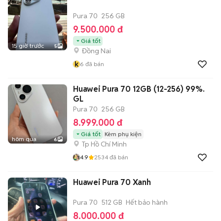
Pura 70
256 GB
9.500.000 đ
Giá tốt
15 giờ trước
5
Đồng Nai
k
6
đã bán
Huawei Pura 70 12GB (12-256) 99%.
GL
Pura 70
256 GB
8.999.000 đ
Giá tốt
Kèm phụ kiện
hôm qua
6
Tp Hồ Chí Minh
4.9
2534
đã bán
Huawei Pura 70 Xanh
Pura 70
512 GB
Hết bảo hành
8.000.000 đ