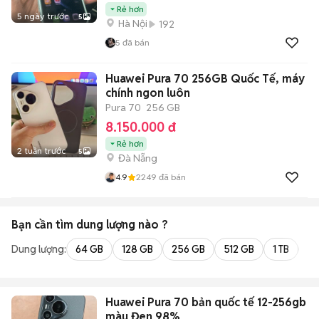
Rẻ hơn
5 ngày trước
5
Hà Nội
192
5
đã bán
Huawei Pura 70 256GB Quốc Tế, máy
chính ngon luôn
Pura 70
256 GB
8.150.000 đ
Rẻ hơn
2 tuần trước
5
Đà Nẵng
4.9
2249
đã bán
Bạn cần tìm
dung lượng
nào ?
Dung lượng:
64 GB
128 GB
256 GB
512 GB
1 TB
2 
Huawei Pura 70 bản quốc tế 12-256gb
màu Đen 98%