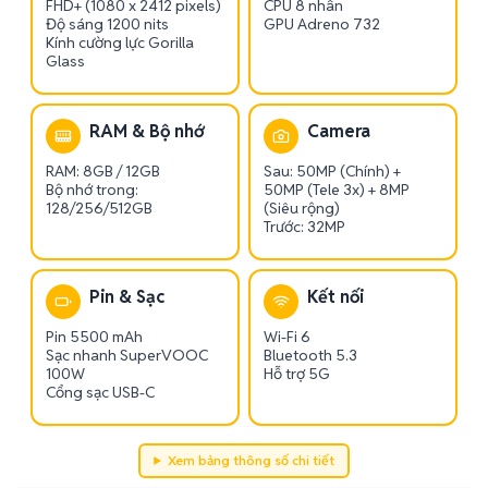
FHD+ (1080 x 2412 pixels)
CPU 8 nhân
Độ sáng 1200 nits
GPU Adreno 732
Kính cường lực Gorilla
Glass
RAM & Bộ nhớ
Camera
RAM: 8GB / 12GB
Sau: 50MP (Chính) +
Bộ nhớ trong:
50MP (Tele 3x) + 8MP
128/256/512GB
(Siêu rộng)
Trước: 32MP
Pin & Sạc
Kết nối
Pin 5500 mAh
Wi-Fi 6
Sạc nhanh SuperVOOC
Bluetooth 5.3
100W
Hỗ trợ 5G
Cổng sạc USB-C
Xem bảng thông số chi tiết