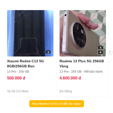
5
2
Xiaomi Redmi C13 5G
Realme 13 Plus 5G 256GB
8GB/256GB Đen
Vàng
13 Pro - 256 GB
13 Pro - 256 GB - Hết bảo hành
500.000 đ
4.600.000 đ
Tp Hồ Chí Minh
Đà Nẵng
Mua Realme 13 Pro từ đối tác ngay