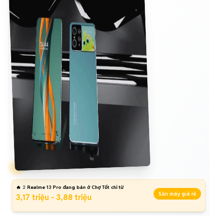
🔥
2
Realme 13 Pro đang bán ở Chợ Tốt chỉ từ
Săn máy giá rẻ
3,17 triệu - 3,88 triệu