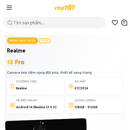
ĐÁNG MUA 2026
GIÁ RẺ
Realme
13 Pro
Camera tele tiềm vọng đột phá, thiết kế sang trọng
THƯƠNG HIỆU
RA MẮT
Realme
07/2024
HỆ ĐIỀU HÀNH
DUNG LƯỢNG
Android 14 (Realme UI 5.0)
128GB - 512GB