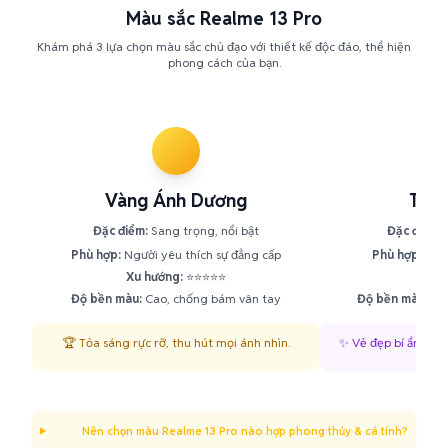
Màu sắc Realme 13 Pro
Khám phá 3 lựa chọn màu sắc chủ đạo với thiết kế độc đáo, thể hiện
phong cách của bạn.
Vàng Ánh Dương
Tím 
Đặc điểm:
Sang trọng, nổi bật
Đặc điểm:
H
Phù hợp:
Người yêu thích sự đẳng cấp
Phù hợp:
Giới
Xu hướng:
⭐⭐⭐⭐⭐
Xu h
Độ bền màu:
Cao, chống bám vân tay
Độ bền màu:
Tốt
🏆 Tỏa sáng rực rỡ, thu hút mọi ánh nhìn.
✨ Vẻ đẹp bí ẩn, khơ
Nên chọn màu Realme 13 Pro nào hợp phong thủy & cá tính?