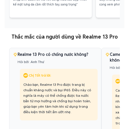
kế mặt lưng da cầm rất thích tay, sang trọng."
cong xem phim rất đ
Thắc mắc của người dùng về Realme 13 Pro
Realme 13 Pro có chống nước không?
Camera te
không?
Hỏi bởi:
Anh Thư
Hỏi bởi:
Min
Chị Tốt trả lời:
Chị T
Chào bạn, Realme 13 Pro được trang bị
chuẩn kháng nước và bụi IP65. Điều này có
Camera 
nghĩa là máy có thể chống được tia nước
Realme 
bắn từ mọi hướng và chống bụi hoàn toàn,
nhấn mạ
giúp bạn yên tâm hơn khi sử dụng trong
kính tiề
điều kiện thời tiết ẩm ướt nhẹ.
xa với độ
chất lư
trong ph