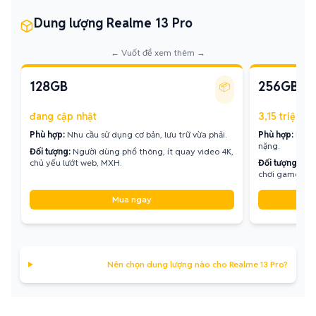
Dung lượng Realme 13 Pro
← Vuốt để xem thêm →
128GB
256GB
📦
đang cập nhật
3,15 triệu - 
Phù hợp:
Nhu cầu sử dụng cơ bản, lưu trữ vừa phải.
Phù hợp:
Lưu t
nặng.
Đối tượng:
Người dùng phổ thông, ít quay video 4K,
chủ yếu lướt web, MXH.
Đối tượng:
Ngư
chơi game.
Mua ngay
Nên chọn dung lượng nào cho Realme 13 Pro?