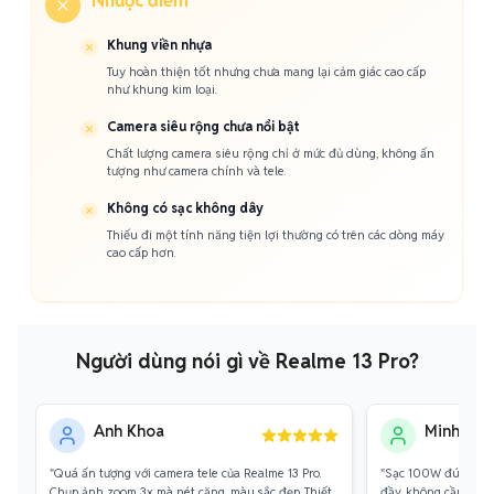
Nhược điểm
Khung viền nhựa
Tuy hoàn thiện tốt nhưng chưa mang lại cảm giác cao cấp
như khung kim loại.
Camera siêu rộng chưa nổi bật
Chất lượng camera siêu rộng chỉ ở mức đủ dùng, không ấn
tượng như camera chính và tele.
Không có sạc không dây
Thiếu đi một tính năng tiện lợi thường có trên các dòng máy
cao cấp hơn.
Người dùng nói gì về Realme 13 Pro?
Anh Khoa
Minh Thư
"Quá ấn tượng với camera tele của Realme 13 Pro.
"Sạc 100W đúng là ch
Chụp ảnh zoom 3x mà nét căng, màu sắc đẹp. Thiết
đầy, không cần phải