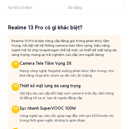
Tp Hồ Chí Minh
Đà Nẵng
Realme 13 Pro có gì khác biệt?
Realme 13 Pro là bản nâng cấp đáng giá trong phân khúc tầm
trung, nổi bật với hệ thống camera tele tiềm vọng, hiệu năng
mạnh mẽ từ chip Snapdragon thế hệ mới, và thiết kế mặt lưng da
sang trọng, mang lại trải nghiệm cao cấp cho người dùng.
Camera Tele Tiềm Vọng 3X
01
Mang công nghệ flagship xuống phân khúc tầm trung, cho
khả năng chụp ảnh zoom xa sắc nét, ấn tượng.
Thiết kế mặt lưng da sang trọng
02
Vật liệu da cao cấp kết hợp cụm camera tròn lấy cảm hứng
từ đồng hồ xa xỉ, tạo vẻ ngoài đẳng cấp.
Sạc nhanh SuperVOOC 100W
03
Công nghệ sạc siêu tốc giúp nạp đầy viên pin 5500mAh chỉ
trong thời gian ngắn, không lo gián đoạn.