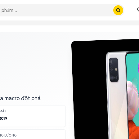
ra macro đột phá
 MẮT
2019
NG LƯỢNG