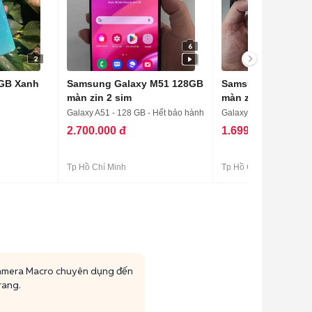
6
2
GB Xanh
Samsung Galaxy M51 128GB
Samsung Galaxy A
màn zin 2 sim
Galaxy A51 - 128 GB - Hết bảo hành
Galaxy A51 - 128 GB
2.700.000 đ
1.699.000 đ
Tp Hồ Chí Minh
Tp Hồ Chí Minh
 camera Macro chuyên dụng đến
rang.