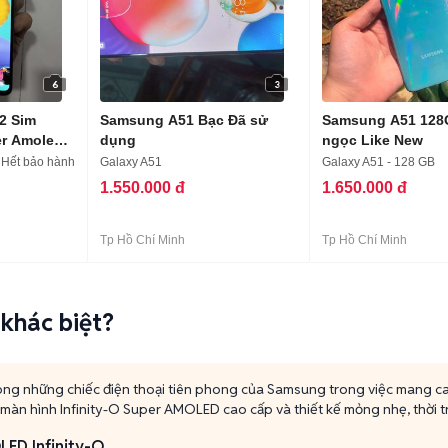
6
3
2 Sim
Samsung A51 Bạc Đã sử
Samsung A51 128
er Amoled
dụng
ngọc Like New
 Hết bảo hành
Galaxy A51
Galaxy A51 - 128 GB
1.550.000 đ
1.650.000 đ
Tp Hồ Chí Minh
Tp Hồ Chí Minh
khác biệt?
ong những chiếc điện thoại tiên phong của Samsung trong việc mang
 màn hình Infinity-O Super AMOLED cao cấp và thiết kế mỏng nhẹ, thời t
ED Infinity-O