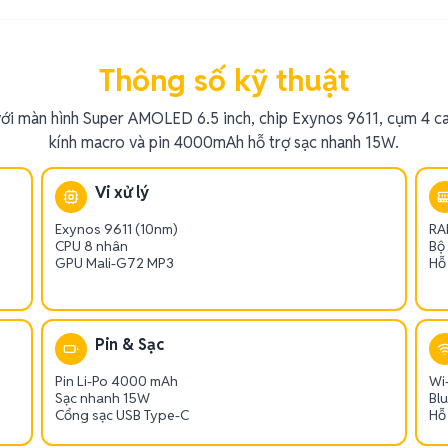
Thông số kỹ thuật
với màn hình Super AMOLED 6.5 inch, chip Exynos 9611, cụm 4 c
kính macro và pin 4000mAh hỗ trợ sạc nhanh 15W.
Vi xử lý
Exynos 9611 (10nm)
RA
CPU 8 nhân
Bộ
GPU Mali-G72 MP3
Hỗ
Pin & Sạc
Pin Li-Po 4000 mAh
Wi-
Sạc nhanh 15W
Bl
Cổng sạc USB Type-C
Hỗ 