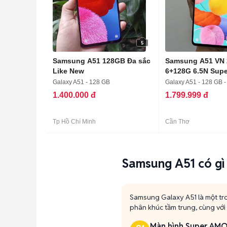
5
Samsung A51 128GB Đa sắc
Samsung A51 VN 
Like New
6+128G 6.5N Sup
Đẹp
Galaxy A51 - 128 GB
Galaxy A51 - 128 GB -
1.400.000 đ
1.799.999 đ
Tp Hồ Chí Minh
Cần Thơ
Samsung A51 có gì 
Samsung Galaxy A51 là một tr
phân khúc tầm trung, cùng với
Màn hình Super AMOL