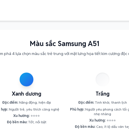
Màu sắc Samsung A51
m phá 4 lựa chọn màu sắc trẻ trung với mặt lưng họa tiết kim cương độc 
Xanh dương
Trắng
Đặc điểm:
Năng động, hiện đại
Đặc điểm:
Tinh khôi, thanh lịch
 hợp:
Người trẻ, yêu thích công nghệ
Phù hợp:
Người yêu phong cách tối g
nhẹ nhàng
Xu hướng:
⭐⭐⭐⭐
Xu hướng:
⭐⭐⭐⭐
Độ bền màu:
Tốt, nổi bật
Độ bền màu:
Cao, ít lộ dấu vân ta