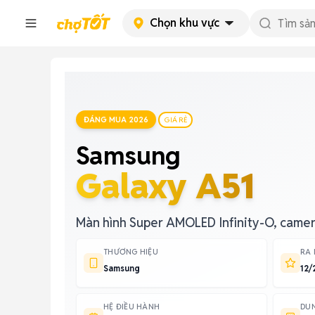
Chọn khu vực
ĐÁNG MUA 2026
GIÁ RẺ
Samsung
Galaxy A51
Màn hình Super AMOLED Infinity-O, came
THƯƠNG HIỆU
RA
Samsung
12/
HỆ ĐIỀU HÀNH
DU