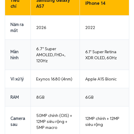
Tiêu
Samsung Galaxy
iPhone 14
chí
A57
Năm ra
2026
2022
mắt
6.7" Super
Màn
6.1" Super Retina
AMOLED, FHD+,
hình
XDR OLED, 60Hz
120Hz
Vi xử lý
Exynos 1680 (4nm)
Apple A15 Bionic
RAM
8GB
6GB
50MP chính (OIS) +
Camera
12MP chính + 12MP
12MP siêu rộng +
sau
siêu rộng
5MP macro