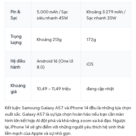
Pin &
5.000 mAh / Sạc
Khoảng 3.279 mAh /
Sạc
siêu nhanh 45W
Sạc nhanh 20W
Trọng
Khoảng 213g
172g
lượng
Hệ điều
Android 16 (One UI
iOS
hành
8.0)
Khoảng
10,49 – 11,49 triệu
đang cập nhật
giá
Kết luận: Samsung Galaxy A57 và iPhone 14 đều là những lựa chọn
xuất sắc. Galaxy A57 là sự lựa chọn hoàn hảo nếu bạn cần màn
hình lớn kết hợp AI đột phá và khả năng zoom xa bá đạo. Ngược
lại, iPhone 14 sẽ ghi điểm với những người yêu thích hệ sinh thái
liền mạch của Apple và sự nhỏ gọn.