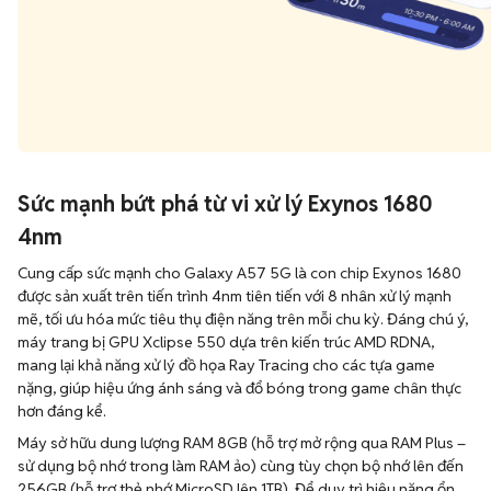
Sức mạnh bứt phá từ vi xử lý Exynos 1680
4nm
Cung cấp sức mạnh cho Galaxy A57 5G là con chip Exynos 1680
được sản xuất trên tiến trình 4nm tiên tiến với 8 nhân xử lý mạnh
mẽ, tối ưu hóa mức tiêu thụ điện năng trên mỗi chu kỳ. Đáng chú ý,
máy trang bị GPU Xclipse 550 dựa trên kiến trúc AMD RDNA,
mang lại khả năng xử lý đồ họa Ray Tracing cho các tựa game
nặng, giúp hiệu ứng ánh sáng và đổ bóng trong game chân thực
hơn đáng kể.
Máy sở hữu dung lượng RAM 8GB (hỗ trợ mở rộng qua RAM Plus –
sử dụng bộ nhớ trong làm RAM ảo) cùng tùy chọn bộ nhớ lên đến
256GB (hỗ trợ thẻ nhớ MicroSD lên 1TB). Để duy trì hiệu năng ổn