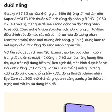
dưới nắng
Galaxy A57 5G sở hữu không gian hiển thị rộng lớn với tấm nền
Super AMOLED kích thước 6.7 inch cùng độ phân giải FHD+ (1080
x 2340 pixels), mang lại dải màu sống động và độ tương phản
tuyệt đối. Công nghệ Vision Booster tích hợp không chỉ tự động
điều chỉnh sắc độ màu sắc mà còn tối ưu hóa độ tương phản
(contrast ratio) theo môi trường ánh sáng, giúp nội dung luôn rõ
nét ngay cả dưới cường độ sáng mạnh ngoài trời.
Với tần số quét thích ứng 120Hz, mọi thao tác vuốt chạm, cuộn
trang đều diễn ra mượt mà đồng thời tối ưu hóa năng lượng tiêu
thụ dựa trên nội dung hiển thị. Bên cạnh đó, màn hình được bảo vệ
bởi kính cường lực Corning Gorilla Glass thế hệ mới giúp tăng
cường độ cứng cáp chống trầy xước, đồng thời đạt chứng nhận
Eye Care của SGS nhờ khả năng lọc ánh sáng xanh, giảm thiểu tình
trạng mỏi mắt khi sử dụng kéo dài.