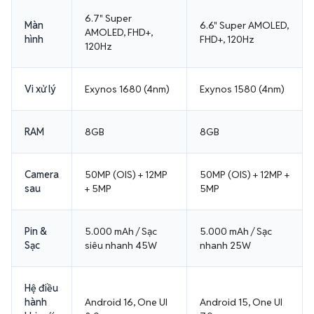
6.7" Super
Màn
6.6" Super AMOLED,
AMOLED, FHD+,
hình
FHD+, 120Hz
120Hz
Vi xử lý
Exynos 1680 (4nm)
Exynos 1580 (4nm)
RAM
8GB
8GB
Camera
50MP (OIS) + 12MP
50MP (OIS) + 12MP +
sau
+ 5MP
5MP
Pin &
5.000 mAh / Sạc
5.000 mAh / Sạc
Sạc
siêu nhanh 45W
nhanh 25W
Hệ điều
hành
Android 16, One UI
Android 15, One UI