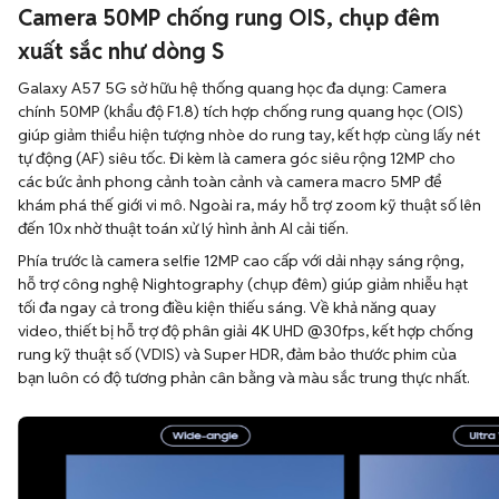
Camera 50MP chống rung OIS, chụp đêm
xuất sắc như dòng S
Galaxy A57 5G sở hữu hệ thống quang học đa dụng: Camera
chính 50MP (khẩu độ F1.8) tích hợp chống rung quang học (OIS)
giúp giảm thiểu hiện tượng nhòe do rung tay, kết hợp cùng lấy nét
tự động (AF) siêu tốc. Đi kèm là camera góc siêu rộng 12MP cho
các bức ảnh phong cảnh toàn cảnh và camera macro 5MP để
khám phá thế giới vi mô. Ngoài ra, máy hỗ trợ zoom kỹ thuật số lên
đến 10x nhờ thuật toán xử lý hình ảnh AI cải tiến.
Phía trước là camera selfie 12MP cao cấp với dải nhạy sáng rộng,
hỗ trợ công nghệ Nightography (chụp đêm) giúp giảm nhiễu hạt
tối đa ngay cả trong điều kiện thiếu sáng. Về khả năng quay
video, thiết bị hỗ trợ độ phân giải 4K UHD @30fps, kết hợp chống
rung kỹ thuật số (VDIS) và Super HDR, đảm bảo thước phim của
bạn luôn có độ tương phản cân bằng và màu sắc trung thực nhất.