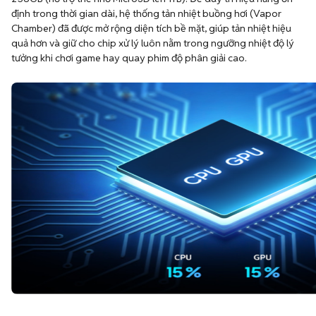
định trong thời gian dài, hệ thống tản nhiệt buồng hơi (Vapor
Chamber) đã được mở rộng diện tích bề mặt, giúp tản nhiệt hiệu
quả hơn và giữ cho chip xử lý luôn nằm trong ngưỡng nhiệt độ lý
tưởng khi chơi game hay quay phim độ phân giải cao.