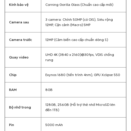
Kính bảo vệ
Corning Gorilla Glass (Chuẩn cao cấp mới)
3 camera: Chính 50MP (có OIS), Siêu rộng
Camera sau
12MP, Cận cảnh (Macro) 5MP
Camera trước
12MP (Cảm biến cao cấp chuẩn dòng S)
UHD 4K (3840 x 2160)@30fps, VDIS chống
Quay video
rung
Chip
Exynos 1680 (tiến trình 4nm), GPU Xclipse 550
RAM
8GB
128GB, 256GB (Hỗ trợ thẻ nhớ MicroSD lên
Bộ nhớ trong
đến 1TB)
Pin
5000 mAh