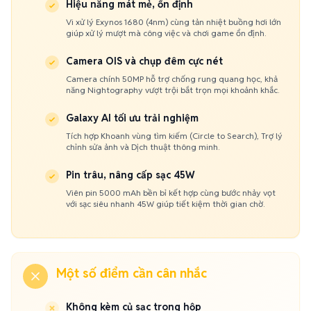
Hiệu năng mát mẻ, ổn định
Vi xử lý Exynos 1680 (4nm) cùng tản nhiệt buồng hơi lớn
giúp xử lý mượt mà công việc và chơi game ổn định.
Camera OIS và chụp đêm cực nét
Camera chính 50MP hỗ trợ chống rung quang học, khả
năng Nightography vượt trội bắt trọn mọi khoảnh khắc.
Galaxy AI tối ưu trải nghiệm
Tích hợp Khoanh vùng tìm kiếm (Circle to Search), Trợ lý
chỉnh sửa ảnh và Dịch thuật thông minh.
Pin trâu, nâng cấp sạc 45W
Viên pin 5000 mAh bền bỉ kết hợp cùng bước nhảy vọt
với sạc siêu nhanh 45W giúp tiết kiệm thời gian chờ.
Một số điểm cần cân nhắc
Không kèm củ sạc trong hộp