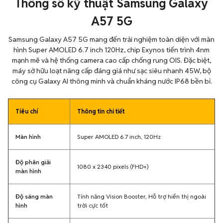
Thông số kỹ thuật Samsung Galaxy
A57 5G
Samsung Galaxy A57 5G mang đến trải nghiệm toàn diện với màn
hình Super AMOLED 6.7 inch 120Hz, chip Exynos tiến trình 4nm
mạnh mẽ và hệ thống camera cao cấp chống rung OIS. Đặc biệt,
máy sở hữu loạt nâng cấp đáng giá như sạc siêu nhanh 45W, bộ
công cụ Galaxy AI thông minh và chuẩn kháng nước IP68 bền bỉ.
Tiêu chí
Thông tin chi tiết
Màn hình
Super AMOLED 6.7 inch, 120Hz
Độ phân giải
1080 x 2340 pixels (FHD+)
màn hình
Độ sáng màn
Tính năng Vision Booster, Hỗ trợ hiển thị ngoài
hình
trời cực tốt