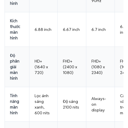
90Hz
hình
Kích
thước
6.7
6.88 inch
6.67 inch
6.7 inch
màn
inch
hình
Độ
phân
HD+
FHD+
FHD+
FHD
giải
(1640 x
(2400 x
(1080 x
(108
màn
720)
1080)
2340)
243
hình
Tính
Lọc ánh
Cảm
Always-
năng
sáng
Độ sáng
vân 
on
màn
xanh,
2100 nits
tro
display
hình
600 nits
màn