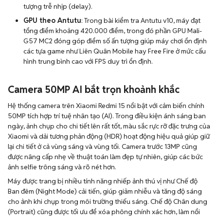
tượng trễ nhịp (delay).
GPU theo Antutu
: Trong bài kiểm tra Antutu v10, máy đạt
tổng điểm khoảng 420.000 điểm, trong đó phần GPU Mali-
G57 MC2 đóng góp điểm số ấn tượng giúp máy chơi ổn định
các tựa game như Liên Quân Mobile hay Free Fire ở mức cấu
hình trung bình cao với FPS duy trì ổn định.
Camera 50MP AI bắt trọn khoảnh khắc
Hệ thống camera trên Xiaomi Redmi 15 nổi bật với cảm biến chính
50MP tích hợp trí tuệ nhân tạo (AI). Trong điều kiện ánh sáng ban
ngày, ảnh chụp cho chi tiết lên rất tốt, màu sắc rực rỡ đặc trưng của
Xiaomi và dải tương phản động (HDR) hoạt động hiệu quả giúp giữ
lại chi tiết ở cả vùng sáng và vùng tối. Camera trước 13MP cũng
được nâng cấp nhẹ về thuật toán làm đẹp tự nhiên, giúp các bức
ảnh selfie trông sáng và rõ nét hơn.
Máy được trang bị nhiều tính năng nhiếp ảnh thú vị như Chế độ
Ban đêm (Night Mode) cải tiến, giúp giảm nhiễu và tăng độ sáng
cho ảnh khi chụp trong môi trường thiếu sáng. Chế độ Chân dung
(Portrait) cũng được tối ưu để xóa phông chính xác hơn, làm nổi