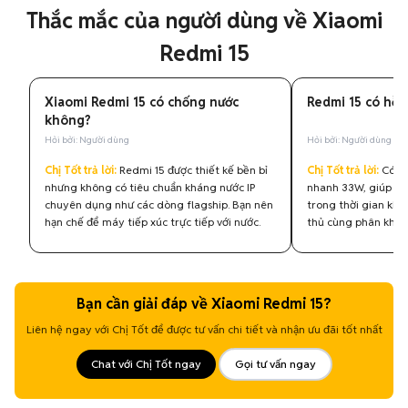
Thắc mắc của người dùng về Xiaomi
Redmi 15
Xiaomi Redmi 15 có chống nước
Redmi 15 có hỗ 
không?
Hỏi bởi: Người dùng
Hỏi bởi: Người dùng
Chị Tốt trả lời:
Redmi 15 được thiết kế bền bỉ
Chị Tốt trả lời:
Có, m
nhưng không có tiêu chuẩn kháng nước IP
nhanh 33W, giúp nạ
chuyên dụng như các dòng flagship. Bạn nên
trong thời gian khá 
hạn chế để máy tiếp xúc trực tiếp với nước.
thủ cùng phân khúc
Bạn cần giải đáp về Xiaomi Redmi 15?
Liên hệ ngay với Chị Tốt để được tư vấn chi tiết và nhận ưu đãi tốt nhất
Chat với Chị Tốt ngay
Gọi tư vấn ngay