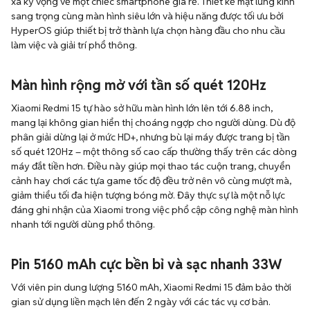
xa kỳ vọng về một chiếc smartphone giá rẻ. Thiết kế mặt lưng kính
sang trọng cùng màn hình siêu lớn và hiệu năng được tối ưu bởi
HyperOS giúp thiết bị trở thành lựa chọn hàng đầu cho nhu cầu
làm việc và giải trí phổ thông.
Màn hình rộng mở với tần số quét 120Hz
Xiaomi Redmi 15 tự hào sở hữu màn hình lớn lên tới 6.88 inch,
mang lại không gian hiển thị choáng ngợp cho người dùng. Dù độ
phân giải dừng lại ở mức HD+, nhưng bù lại máy được trang bị tần
số quét 120Hz – một thông số cao cấp thường thấy trên các dòng
máy đắt tiền hơn. Điều này giúp mọi thao tác cuộn trang, chuyển
cảnh hay chơi các tựa game tốc độ đều trở nên vô cùng mượt mà,
giảm thiểu tối đa hiện tượng bóng mờ. Đây thực sự là một nỗ lực
đáng ghi nhận của Xiaomi trong việc phổ cập công nghệ màn hình
nhanh tới người dùng phổ thông.
Pin 5160 mAh cực bền bỉ và sạc nhanh 33W
Với viên pin dung lượng 5160 mAh, Xiaomi Redmi 15 đảm bảo thời
gian sử dụng liền mạch lên đến 2 ngày với các tác vụ cơ bản.