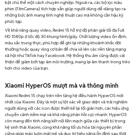
bật chủ thể một cách chuyên nghiệp. Ngoài ra, các bộ lọc màu
phim (FilmCamera) tích hợp sẵn giúp người dùng dễ dàng tạo ra
những bức ảnh mang tính nghệ thuật cao mà không cần hậu kỳ
phức tạp.
Về khả năng quay video, Redmi 15 hỗ trợ độ phân giải tối đa Full
HD 1080p ở tốc độ 30 khung hình/giây. Chất lượng video ổn định,
màu sắc trung thực, phù hợp để ghi lại những khoảnh khắc đời
thường hoặc quay vlog cơ bản để chia sẻ lên các nền tảng mạng
xã hội như TikTok hay Facebook. Hệ thống thu âm cũng được cải
thiện để giảm bớt tạp âm môi trường, mang lại âm thanh trong trẻo
hơn cho video của bạn.
Xiaomi HyperOS mượt mà và thông minh
Xiaomi Redmi 15 chạy trên nền tảng hệ điều hành HyperOS mới
nhất của Xiaomi. Đây là một sự lột xác về giao diện và trải nghiệm
người dùng với các icon được thiết kế lại tối giản hơn, các hiệu ứng
chuyển cảnh mềm mại và khả năng phản hồi cực nhanh. HyperOS
còn mang đến tính năng kết nối liền mạch giữa các thiết bị trong
hệ sinh thái Xiaomi, cùng khả năng tối ưu hóa tài nguyên phần
cứng giúp máy luôn mát mẻ và duy trì hiệu năng ổn định sau thời