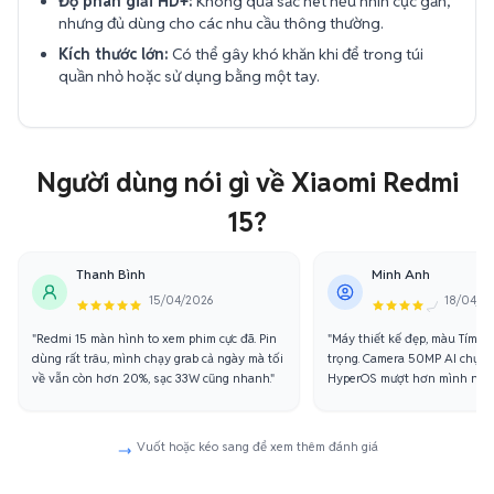
Độ phân giải HD+:
Không quá sắc nét nếu nhìn cực gần,
nhưng đủ dùng cho các nhu cầu thông thường.
Kích thước lớn:
Có thể gây khó khăn khi để trong túi
quần nhỏ hoặc sử dụng bằng một tay.
Người dùng nói gì về Xiaomi Redmi
15?
Thanh Bình
Minh Anh
15/04/2026
18/04/2
"Redmi 15 màn hình to xem phim cực đã. Pin
"Máy thiết kế đẹp, màu Tím nh
dùng rất trâu, mình chạy grab cả ngày mà tối
trọng. Camera 50MP AI chụp b
về vẫn còn hơn 20%, sạc 33W cũng nhanh."
HyperOS mượt hơn mình nghĩ.
tầm giá."
Vuốt hoặc kéo sang để xem thêm đánh giá