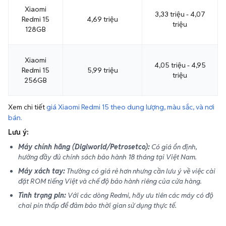
Xiaomi
3,33 triệu - 4,07
Redmi 15
4,69 triệu
triệu
128GB
Xiaomi
4,05 triệu - 4,95
Redmi 15
5,99 triệu
triệu
256GB
Xem chi tiết
giá Xiaomi Redmi 15 theo dung lượng, màu sắc, và nơi
bán.
Lưu ý:
Máy chính hãng (Digiworld/Petrosetco):
Có giá ổn định,
hưởng đầy đủ chính sách bảo hành 18 tháng tại Việt Nam.
Máy xách tay:
Thường có giá rẻ hơn nhưng cần lưu ý về việc cài
đặt ROM tiếng Việt và chế độ bảo hành riêng của cửa hàng.
Tình trạng pin:
Với các dòng Redmi, hãy ưu tiên các máy có độ
chai pin thấp để đảm bảo thời gian sử dụng thực tế.