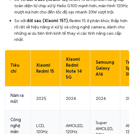
toàn diện từ chip xử lý Helio G100 mạnh hơn, màn hình 120Hz
mượt mà hơn cho đến tốc độ sạc nhanh 33W vượt trội.
So với
đời sau (Xiaomi 15T)
, Redmi 15 ở phân khúc thấp hơn
rõ rệt về hiệu năng vi xử lý và công nghệ camera, dành cho
những ai ưu tiên tính kinh tế thay vì các tính năng cao cấp
nhất.
Xiaomi
Samsung
Tec
Tiêu
Xiaomi
Redmi
Galaxy
Spa
chí
Redmi 15
Note 14
A16
30 
5G
Năm ra
2025
2024
2024
202
mắt
Công
Super
nghệ
LCD,
AMOLED,
AMO
AMOLED,
màn
120Hz
120Hz
120