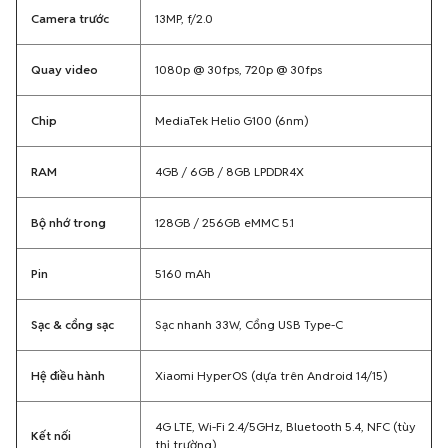
Camera trước
13MP, f/2.0
Quay video
1080p @ 30fps, 720p @ 30fps
Chip
MediaTek Helio G100 (6nm)
RAM
4GB / 6GB / 8GB LPDDR4X
Bộ nhớ trong
128GB / 256GB eMMC 5.1
Pin
5160 mAh
Sạc & cổng sạc
Sạc nhanh 33W, Cổng USB Type-C
Hệ điều hành
Xiaomi HyperOS (dựa trên Android 14/15)
4G LTE, Wi-Fi 2.4/5GHz, Bluetooth 5.4, NFC (tùy
Kết nối
thị trường)