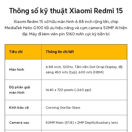
Thông số kỹ thuật Xiaomi Redmi 15
Xiaomi Redmi 15 sở hữu màn hình 6.88 inch rộng lớn, chip
MediaTek Helio G100 tối ưu hiệu năng và cụm camera 50MP AI hiện
đại. Máy đi kèm viên pin 5160 mAh cực kỳ bền bỉ.
Tiêu chí
Thông tin chi tiết
6.88 inch, 120Hz, Tấm nền Dot Drop Display, độ
Màn hình
sáng 450 nits (typ), 600 nits (HBM)
Độ phân giải
1640 x 720 pixels (~260 ppi)
màn hình
Kính bảo vệ
Corning Gorilla Glass
Camera sau
50MP Main (f/1.8) + 2MP Depth/Auxiliary lens