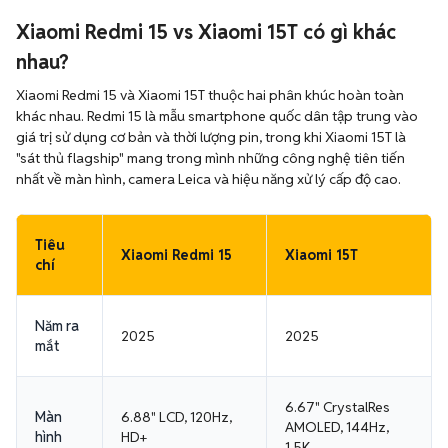
Xiaomi Redmi 15 vs Xiaomi 15T có gì khác
nhau?
Xiaomi Redmi 15 và Xiaomi 15T thuộc hai phân khúc hoàn toàn
khác nhau. Redmi 15 là mẫu smartphone quốc dân tập trung vào
giá trị sử dụng cơ bản và thời lượng pin, trong khi Xiaomi 15T là
"sát thủ flagship" mang trong mình những công nghệ tiên tiến
nhất về màn hình, camera Leica và hiệu năng xử lý cấp độ cao.
Tiêu
Xiaomi Redmi 15
Xiaomi 15T
chí
Năm ra
2025
2025
mắt
6.67" CrystalRes
Màn
6.88" LCD, 120Hz,
AMOLED, 144Hz,
hình
HD+
1.5K