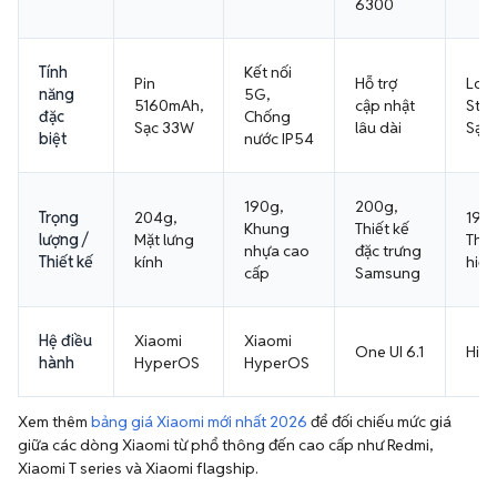
6300
Tính
Kết nối
Pin
Hỗ trợ
Loa
năng
5G,
5160mAh,
cập nhật
Ster
đặc
Chống
Sạc 33W
lâu dài
Sạc
biệt
nước IP54
190g,
200g,
Trọng
204g,
195g
Khung
Thiết kế
lượng /
Mặt lưng
Thiế
nhựa cao
đặc trưng
Thiết kế
kính
hiện
cấp
Samsung
Hệ điều
Xiaomi
Xiaomi
One UI 6.1
HiOS
hành
HyperOS
HyperOS
Xem thêm
bảng giá Xiaomi mới nhất 2026
để đối chiếu mức giá
giữa các dòng Xiaomi từ phổ thông đến cao cấp như Redmi,
Xiaomi T series và Xiaomi flagship.