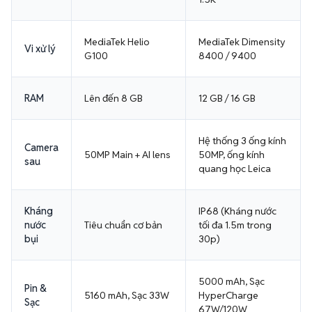
MediaTek Helio
MediaTek Dimensity
Vi xử lý
G100
8400 / 9400
RAM
Lên đến 8 GB
12 GB / 16 GB
Hệ thống 3 ống kính
Camera
50MP Main + AI lens
50MP, ống kính
sau
quang học Leica
Kháng
IP68 (Kháng nước
nước
Tiêu chuẩn cơ bản
tối đa 1.5m trong
bụi
30p)
5000 mAh, Sạc
Pin &
5160 mAh, Sạc 33W
HyperCharge
Sạc
67W/120W