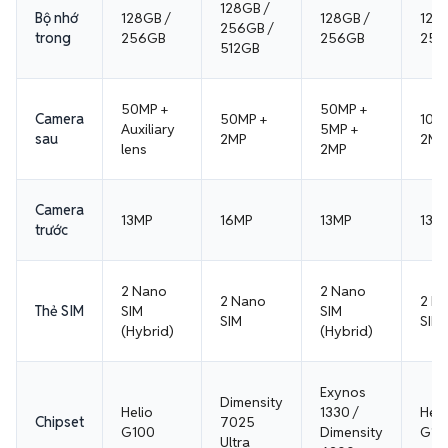
128GB /
Bộ nhớ
128GB /
128GB /
128G
256GB /
trong
256GB
256GB
256
512GB
50MP +
50MP +
Camera
50MP +
108
Auxiliary
5MP +
sau
2MP
2MP
lens
2MP
Camera
13MP
16MP
13MP
13M
trước
2 Nano
2 Nano
2 Nano
2 N
Thẻ SIM
SIM
SIM
SIM
SIM
(Hybrid)
(Hybrid)
Exynos
Dimensity
Helio
1330 /
Heli
Chipset
7025
G100
Dimensity
G10
Ultra