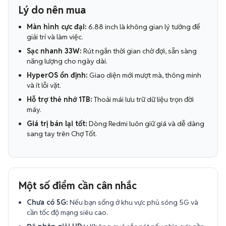
Lý do nên mua
Màn hình cực đại:
6.88 inch là không gian lý tưởng để
giải trí và làm việc.
Sạc nhanh 33W:
Rút ngắn thời gian chờ đợi, sẵn sàng
năng lượng cho ngày dài.
HyperOS ổn định:
Giao diện mới mượt mà, thông minh
và ít lỗi vặt.
Hỗ trợ thẻ nhớ 1TB:
Thoải mái lưu trữ dữ liệu trọn đời
máy.
Giá trị bán lại tốt:
Dòng Redmi luôn giữ giá và dễ dàng
sang tay trên Chợ Tốt.
Một số điểm cần cân nhắc
Chưa có 5G:
Nếu bạn sống ở khu vực phủ sóng 5G và
cần tốc độ mạng siêu cao.