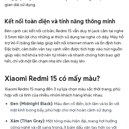
gian dài sử dụng.
Kết nối toàn diện và tính năng thông minh
Bên cạnh các kết nối cơ bản, Redmi 15 vẫn duy trì jack cắm tai nghe
3.5mm tiện lợi cho những ai thích sử dụng tai nghe có dây. Máy hỗ
trợ Wi-Fi băng tần kép giúp kết nối internet nhanh và ổn định hơn.
Đặc biệt, cảm biến vân tay cạnh viền được tích hợp vào nút nguồn
giúp việc mở khóa trở nên tự nhiên và nhanh chóng hơn bao giờ
hết, chỉ với một lần chạm nhẹ khi cầm máy lên.
Xiaomi Redmi 15 có mấy màu?
Xiaomi Redmi 15 mang đến 3 sự lựa chọn màu sắc thời trang, phù
hợp với cá tính của nhiều nhóm khách hàng khác nhau.
Đen (Midnight Black):
Màu đen cổ điển, lịch lãm và bí ẩn với
mặt kính bóng bẩy, phù hợp cho mọi hoàn cảnh sử dụng.
Xám (Titan Gray):
Một tông màu hiện đại, mang hơi hướng
công nghệ và rất sang trọng, ít bám dấu vân tay hơn so với