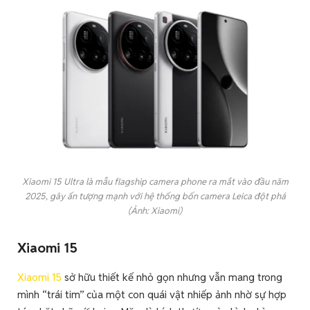
Xiaomi 15 Ultra là mẫu flagship camera phone ra mắt vào đầu năm
2025, gây ấn tượng mạnh với hệ thống bốn camera Leica đột phá
(Ảnh: Xiaomi)
Xiaomi 15
Xiaomi 15
sở hữu thiết kế nhỏ gọn nhưng vẫn mang trong
mình “trái tim” của một con quái vật nhiếp ảnh nhờ sự hợp