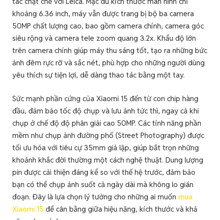
tác chặt chẽ với Leica. Mặc dù kích thước màn hình chỉ
khoảng 6.36 inch, máy vẫn được trang bị bộ ba camera
50MP chất lượng cao, bao gồm camera chính, camera góc
siêu rộng và camera tele zoom quang 3.2x. Khẩu độ lớn
trên camera chính giúp máy thu sáng tốt, tạo ra những bức
ảnh đêm rực rỡ và sắc nét, phù hợp cho những người dùng
yêu thích sự tiện lợi, dễ dàng thao tác bằng một tay.
Sức mạnh phần cứng của Xiaomi 15 đến từ con chip hàng
đầu, đảm bảo tốc độ chụp và lưu ảnh tức thì, ngay cả khi
chụp ở chế độ độ phân giải cao 50MP. Các tính năng phần
mềm như chụp ảnh đường phố (Street Photography) được
tối ưu hóa với tiêu cự 35mm giả lập, giúp bắt trọn những
khoảnh khắc đời thường một cách nghệ thuật. Dung lượng
pin được cải thiện đáng kể so với thế hệ trước, đảm bảo
bạn có thể chụp ảnh suốt cả ngày dài mà không lo gián
đoạn. Đây là lựa chọn lý tưởng cho những ai muốn
mua
Xiaomi 15
để cân bằng giữa hiệu năng, kích thước và khả