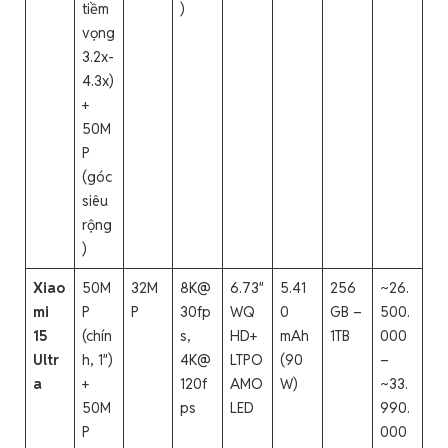
tiềm
)
vọng
3.2x-
4.3x)
+
50M
P
(góc
siêu
rộng
)
Xiao
50M
32M
8K@
6.73″
5.41
256
~26.
mi
P
P
30fp
WQ
0
GB –
500.
15
(chín
s,
HD+
mAh
1TB
000
Ultr
h, 1″)
4K@
LTPO
(90
–
a
+
120f
AMO
W)
~33.
50M
ps
LED
990.
P
000