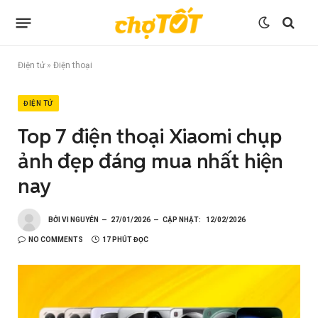
Điện tử
»
Điện thoại
ĐIỆN TỬ
Top 7 điện thoại Xiaomi chụp
ảnh đẹp đáng mua nhất hiện
nay
BỞI
VI NGUYỄN
27/01/2026
CẬP NHẬT:
12/02/2026
NO COMMENTS
17 PHÚT ĐỌC