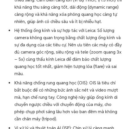
khả năng thu sáng càng tốt, dải động (dynamic range)
càng rộng và khả năng xóa phông quang học càng tự
nhiên, giúp ảnh có chiều sâu và ít bị nhiễu hạt.
Hệ thống ống kính và sự hợp tác với Leica: Số lượng
camera không quan trọng bằng chất lượng ống kính và
sự đa dụng của các tiêu cự. Nên ưu tiên các máy có đầy
đủ camera góc rộng, siêu rộng và tele (zoom quang 3x
– 5x) cùng thấu kính Leica để đảm bảo chất lượng
quang học tốt nhất, giảm hiện tượng lóa (flare) và sai
màu.
Khả năng chống rung quang học (OIS): OIS là tiêu chí
bắt buộc để có những bức ảnh sắc nét và video mượt
mà, hạn chế rung tay. Công nghệ này giúp ống kính di
chuyển ngược chiều với chuyển động của máy, cho
phép chụp phơi sáng lâu hơn vào ban đêm mà không
cần chân máy (tripod).
Vi xử lý và thuật toán AI (ISP): Chip xử lý càng mạnh