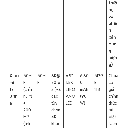
trườ
ng
và
phiê
n
bản
dun
g
lượn
g)
Xiao
50M
50M
8K@
6.9″
6.80
512G
Chưa
mi
P
P
30fp
1.5K
0
B –
có
17
(chín
s (và
LTPO
mAh
1TB
giá
Ultr
h, 1″)
các
AMO
(90
chính
a
+
tùy
LED
W)
thức
200
chọn
tại
MP
4K
Việt
(tele
khác
Nam