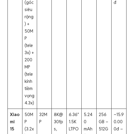
(góc
đ
siêu
rộng
) +
50M
P
(tele
3x) +
200
MP
(tele
kính
tiềm
vọng
4.3x)
Xiao
50M
32M
8K@
6.36″
5.24
256
~15.9
mi
P
P
30fp
1.5K
0
GB –
0.00
15
(3.2x
s,
LTPO
mAh
512G
0đ –