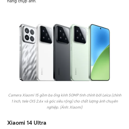
năng chụp ảnh.
Camera Xiaomi 15 gồm ba ống kính 50MP tinh chỉnh bởi Leica (chính
1 inch, tele OIS 2.6x và góc siêu rộng) cho chất lượng ảnh chuyên
nghiệp. (Ảnh: Xiaomi)
Xiaomi 14 Ultra