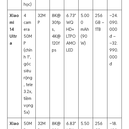
học)
Xiao
4
32M
8K@
6.73″
5.00
256
~24.
mi
cam
P
30fp
WQ
0
GB –
090.
14
era
s,
HD+
mAh
1TB
000
Ultr
50M
4K@
LTPO
(90
đ –
a
P
120f
AMO
W)
~32.
(chín
ps
LED
990.
h 1″,
000
góc
đ
siêu
rộng
, tele
3.2x,
tiềm
vọng
5x)
Xiao
50M
32M
8K@
6.83″
5.50
256
~18.