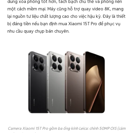
dung xóa phông tốt hơn, tách bạch chủ thể và phông nền
một cách mềm mại. Máy cũng hỗ trợ quay video 8K, mang
lại nguồn tư liệu chất lượng cao cho việc hậu kỳ. Đây là thiết
bị đáng tiền nếu bạn định mua Xiaomi 15T Pro để phục vụ
nhu cầu quay chụp bán chuyên.
Camera Xiaomi 15T Pro gồm ba ống kính Leica: chính 50MP OIS (cảm