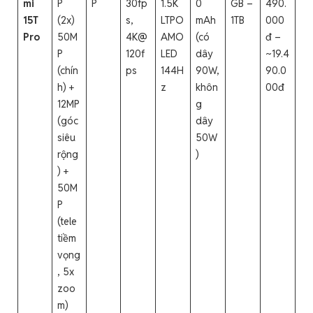
mi
P
P
30fp
1.5K
0
GB –
490.
15T
(2x)
s,
LTPO
mAh
1TB
000
Pro
50M
4K@
AMO
(có
đ –
P
120f
LED
dây
~19.4
(chín
ps
144H
90W,
90.0
h) +
z
khôn
00đ
12MP
g
(góc
dây
siêu
50W
rộng
)
) +
50M
P
(tele
tiềm
vọng
, 5x
zoo
m)