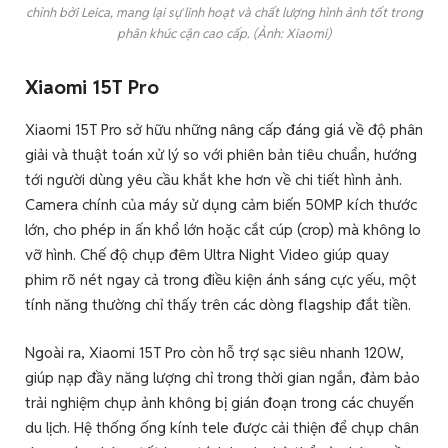
chỉnh bởi Leica, mang lại sự linh hoạt và chất lượng hình ảnh tốt trong
phân khúc cận cao cấp. (Ảnh: Xiaomi)
Xiaomi 15T Pro
Xiaomi 15T Pro sở hữu những nâng cấp đáng giá về độ phân
giải và thuật toán xử lý so với phiên bản tiêu chuẩn, hướng
tới người dùng yêu cầu khắt khe hơn về chi tiết hình ảnh.
Camera chính của máy sử dụng cảm biến 50MP kích thước
lớn, cho phép in ấn khổ lớn hoặc cắt cúp (crop) mà không lo
vỡ hình. Chế độ chụp đêm Ultra Night Video giúp quay
phim rõ nét ngay cả trong điều kiện ánh sáng cực yếu, một
tính năng thường chỉ thấy trên các dòng flagship đắt tiền.
Ngoài ra, Xiaomi 15T Pro còn hỗ trợ sạc siêu nhanh 120W,
giúp nạp đầy năng lượng chỉ trong thời gian ngắn, đảm bảo
trải nghiệm chụp ảnh không bị gián đoạn trong các chuyến
du lịch. Hệ thống ống kính tele được cải thiện để chụp chân