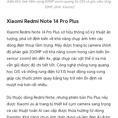
biến lớn), tele tiềm vọng 50MP zoom quang 5x OIS và góc siêu rộng
12MP. (Ảnh: Xiaomi)
Xiaomi Redmi Note 14 Pro Plus
Xiaomi Redmi Note 14 Pro Plus sở hữu thông số kỹ thuật ấn
tượng, phá vỡ định kiến về khả năng chụp ảnh trên các
dòng điện thoại tầm trung. Máy được trang bị camera chính
độ phân giải 200MP với khả năng zoom trong cảm biến (in-
sensor zoom) lên đến 4x, giúp chụp các vật thể ở xa mà
vẫn giữ được độ chi tiết tốt. Công nghệ chống rung quang
học OIS và chống rung điện tử EIS hoạt động song song
giúp các thước phim quay bằng tay trở nên ổn định và
mượt mà hơn rất nhiều.
Dù thuộc dòng Redmi Note, nhưng phiên bản Pro Plus này
được Xiaomi ưu ái trang bị thiết kế cụm camera sang trọng
và các thuật toán AI cao cấp được thừa hưởng từ dòng
flagship. Khả năng chụp ảnh chân dung và làm đẹp AI được