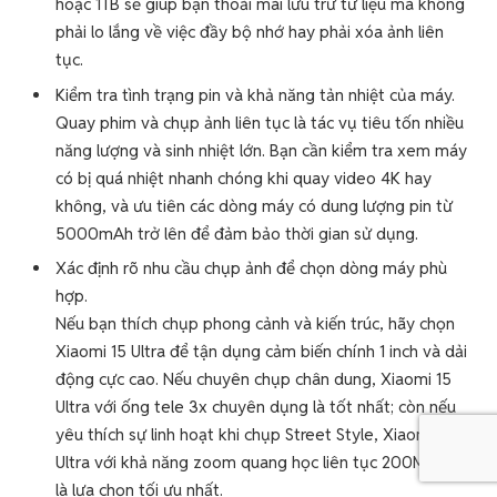
hoặc 1TB sẽ giúp bạn thoải mái lưu trữ tư liệu mà không
phải lo lắng về việc đầy bộ nhớ hay phải xóa ảnh liên
tục.
Kiểm tra tình trạng pin và khả năng tản nhiệt của máy.
Quay phim và chụp ảnh liên tục là tác vụ tiêu tốn nhiều
năng lượng và sinh nhiệt lớn. Bạn cần kiểm tra xem máy
có bị quá nhiệt nhanh chóng khi quay video 4K hay
không, và ưu tiên các dòng máy có dung lượng pin từ
5000mAh trở lên để đảm bảo thời gian sử dụng.
Xác định rõ nhu cầu chụp ảnh để chọn dòng máy phù
hợp.
Nếu bạn thích chụp phong cảnh và kiến trúc, hãy chọn
Xiaomi 15 Ultra để tận dụng cảm biến chính 1 inch và dải
động cực cao. Nếu chuyên chụp chân dung, Xiaomi 15
Ultra với ống tele 3x chuyên dụng là tốt nhất; còn nếu
yêu thích sự linh hoạt khi chụp Street Style, Xiaomi 17
Ultra với khả năng zoom quang học liên tục 200MP sẽ
là lựa chọn tối ưu nhất.