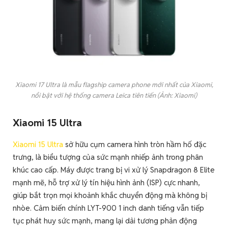
Xiaomi 17 Ultra là mẫu flagship camera phone mới nhất của Xiaomi,
nổi bật với hệ thống camera Leica tiên tiến (Ảnh: Xiaomi)
Xiaomi 15 Ultra
Xiaomi 15 Ultra
sở hữu cụm camera hình tròn hầm hố đặc
trưng, là biểu tượng của sức mạnh nhiếp ảnh trong phân
khúc cao cấp. Máy được trang bị vi xử lý Snapdragon 8 Elite
mạnh mẽ, hỗ trợ xử lý tín hiệu hình ảnh (ISP) cực nhanh,
giúp bắt trọn mọi khoảnh khắc chuyển động mà không bị
nhòe. Cảm biến chính LYT-900 1 inch danh tiếng vẫn tiếp
tục phát huy sức mạnh, mang lại dải tương phản động