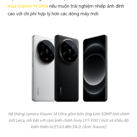
mua Xiaomi 14 Ultra
nếu muốn trải nghiệm nhiếp ảnh đỉnh
cao với chi phí hợp lý hơn các dòng máy mới.
Hệ thống camera Xiaomi 14 Ultra gồm bốn ống kính 50MP tinh chỉnh
bởi Leica, nổi bật với cảm biến chính Sony LYT-900 1 inch và khẩu độ
biến thiên từ f/1.63 đến f/4.0. (Ảnh: Xiaomi)