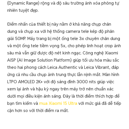
(Dynamic Range) rộng và độ sâu trường ảnh xóa phông tự
nhiên tuyệt đẹp.
Điểm nhấn của thiết bị này nằm ở khả năng chụp chân
dung và chụp xa với hệ thống camera tele kép độ phân
giải 50MP. Máy trang bị một ống tele 3x chuyên chân dung
và một ống tele tiềm vọng 5x, cho phép linh hoạt crop ảnh
sâu mà vẫn giữ được độ nét kinh ngạc. Công nghệ Xiaomi
AISP (AI Image Solution Platform) giúp tối ưu hóa màu sắc
theo hai phong cách Leica Authentic và Leica Vibrant, đáp
ứng cả nhu cầu chụp ảnh trung thực lẫn nịnh mắt. Màn hình
LTPO AMOLED 2K+ với độ sáng đỉnh 3000 nits giúp việc
xem lại ảnh và hậu kỳ ngay trên máy trở nên chuẩn xác
dưới mọi điều kiện ánh sáng. Đây là thời điểm thích hợp để
bạn tìm kiếm và
mua Xiaomi 15 Ultra
với mức giá đã dễ tiếp
cận hơn so với thời điểm ra mắt.