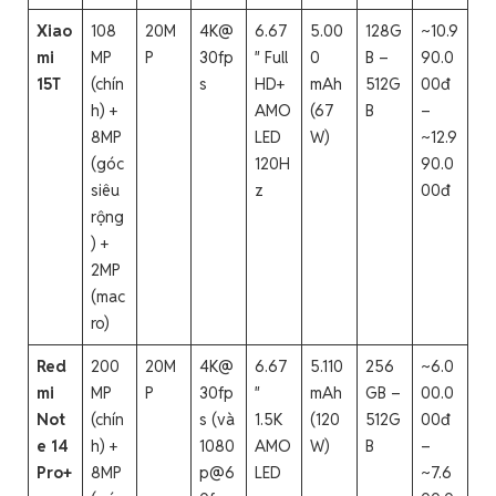
Xiao
108
20M
4K@
6.67
5.00
128G
~10.9
mi
MP
P
30fp
″ Full
0
B –
90.0
15T
(chín
s
HD+
mAh
512G
00đ
h) +
AMO
(67
B
–
8MP
LED
W)
~12.9
(góc
120H
90.0
siêu
z
00đ
rộng
) +
2MP
(mac
ro)
Red
200
20M
4K@
6.67
5.110
256
~6.0
mi
MP
P
30fp
″
mAh
GB –
00.0
Not
(chín
s (và
1.5K
(120
512G
00đ
e 14
h) +
1080
AMO
W)
B
–
Pro+
8MP
p@6
LED
~7.6