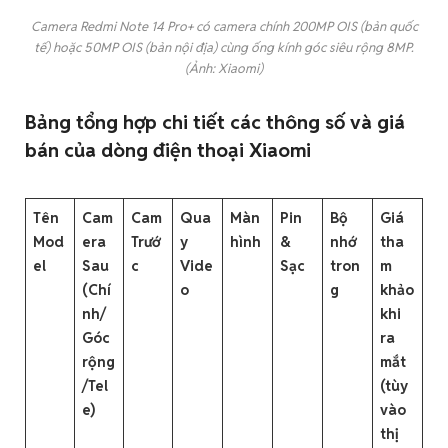
Camera Redmi Note 14 Pro+ có camera chính 200MP OIS (bản quốc
tế) hoặc 50MP OIS (bản nội địa) cùng ống kính góc siêu rộng 8MP.
(Ảnh: Xiaomi)
Bảng tổng hợp chi tiết các thông số và giá
bán của dòng điện thoại Xiaomi
Tên
Cam
Cam
Qua
Màn
Pin
Bộ
Giá
Mod
era
Trướ
y
hình
&
nhớ
tha
el
Sau
c
Vide
Sạc
tron
m
(Chí
o
g
khảo
nh/
khi
Góc
ra
rộng
mắt
/Tel
(tùy
e)
vào
thị