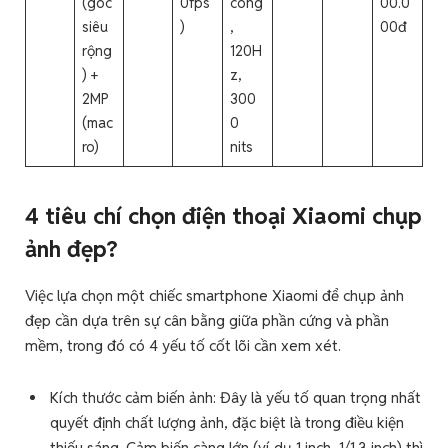
(góc
0fps
cong
00.0
siêu
)
,
00đ
rộng
120H
) +
z,
2MP
300
(mac
0
ro)
nits
4 tiêu chí chọn điện thoại Xiaomi chụp
ảnh đẹp?
Việc lựa chọn một chiếc smartphone Xiaomi để chụp ảnh
đẹp cần dựa trên sự cân bằng giữa phần cứng và phần
mềm, trong đó có 4 yếu tố cốt lõi cần xem xét.
Kích thước cảm biến ảnh: Đây là yếu tố quan trọng nhất
quyết định chất lượng ảnh, đặc biệt là trong điều kiện
thiếu sáng. Cảm biến càng lớn (ví dụ 1 inch, 1/1.3 inch) thì