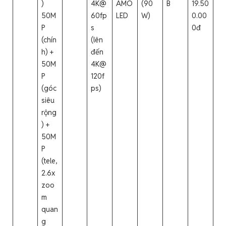
)
4K@
AMO
(90
B
19.50
50M
60fp
LED
W)
0.00
P
s
0đ
(chín
(lên
h) +
đến
50M
4K@
P
120f
(góc
ps)
siêu
rộng
) +
50M
P
(tele,
2.6x
zoo
m
quan
g