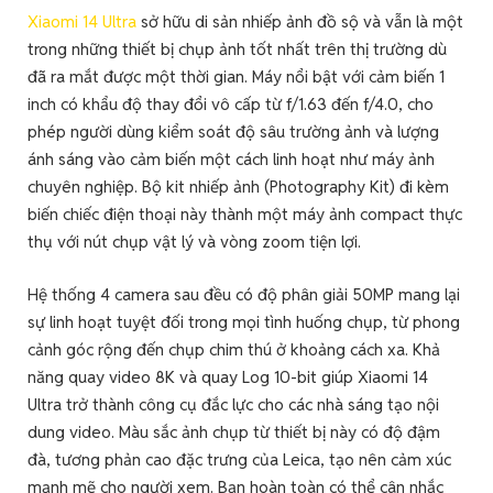
Xiaomi 14 Ultra
sở hữu di sản nhiếp ảnh đồ sộ và vẫn là một
trong những thiết bị chụp ảnh tốt nhất trên thị trường dù
đã ra mắt được một thời gian. Máy nổi bật với cảm biến 1
inch có khẩu độ thay đổi vô cấp từ f/1.63 đến f/4.0, cho
phép người dùng kiểm soát độ sâu trường ảnh và lượng
ánh sáng vào cảm biến một cách linh hoạt như máy ảnh
chuyên nghiệp. Bộ kit nhiếp ảnh (Photography Kit) đi kèm
biến chiếc điện thoại này thành một máy ảnh compact thực
thụ với nút chụp vật lý và vòng zoom tiện lợi.
Hệ thống 4 camera sau đều có độ phân giải 50MP mang lại
sự linh hoạt tuyệt đối trong mọi tình huống chụp, từ phong
cảnh góc rộng đến chụp chim thú ở khoảng cách xa. Khả
năng quay video 8K và quay Log 10-bit giúp Xiaomi 14
Ultra trở thành công cụ đắc lực cho các nhà sáng tạo nội
dung video. Màu sắc ảnh chụp từ thiết bị này có độ đậm
đà, tương phản cao đặc trưng của Leica, tạo nên cảm xúc
mạnh mẽ cho người xem. Bạn hoàn toàn có thể cân nhắc