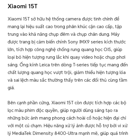
Xiaomi 15T
Xiaomi 15T sở hữu hệ thống camera được tinh chỉnh để
mang lại hiệu suất cao trong phân khúc cận cao cấp, tập
trung vào khả năng chụp đêm và chụp chân dung. Máy
được trang bị cảm biến chính Sony IMX9 series kích thước
lớn, tích hợp công nghệ chống rung quang học OIS, giúp
loại bỏ hiện tượng rung lắc khi quay video hoặc chụp phơi
sáng. Ống kính Leica trên dòng T-series tiếp tục mang đến
chất lượng quang học vượt trội, giảm thiểu hiện tượng lóa
và sai lệch màu sắc thường thấy trên các đối thủ cùng tầm
giá.
Bên cạnh phần cứng, Xiaomi 15T còn được tích hợp các bộ
lọc màu phim độc quyền, giúp người dùng sáng tạo ra
những bức ảnh mang phong cách hoài cổ hoặc hiện đại chỉ
với một cú chạm. Hiệu năng xử lý ảnh được hỗ trợ bởi vi xử
lý MediaTek Dimensity 8400-Ultra mạnh mẽ, giúp quá trình