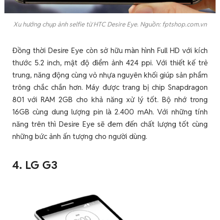
Xu hướng chụp ảnh selfie từ HTC Desire Eye. Nguồn: fptshop.com.vn
Đồng thời Desire Eye còn sở hữu màn hình Full HD với kích
thước 5.2 inch, mật độ điểm ảnh 424 ppi. Với thiết kế trẻ
trung, năng động cùng vỏ nhựa nguyên khối giúp sản phẩm
trông chắc chắn hơn. Máy được trang bị chip Snapdragon
801 với RAM 2GB cho khả năng xử lý tốt. Bộ nhớ trong
16GB cùng dung lượng pin là 2.400 mAh. Với những tính
năng trên thì Desire Eye sẽ đem đến chất lượng tốt cùng
những bức ảnh ấn tượng cho người dùng.
4. LG G3