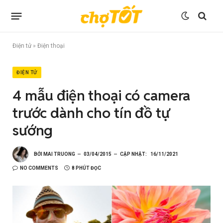
Điện tử
»
Điện thoại
ĐIỆN TỬ
4 mẫu điện thoại có camera
trước dành cho tín đồ tự
sướng
BỞI
MAI TRUONG
03/04/2015
CẬP NHẬT:
16/11/2021
NO COMMENTS
8 PHÚT ĐỌC