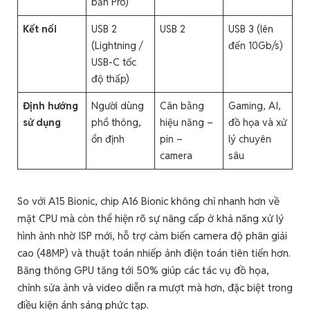
bản Pro)
Kết nối
USB 2
USB 2
USB 3 (lên
(Lightning /
đến 10Gb/s)
USB-C tốc
độ thấp)
Định hướng
Người dùng
Cân bằng
Gaming, AI,
sử dụng
phổ thông,
hiệu năng –
đồ họa và xử
ổn định
pin –
lý chuyên
camera
sâu
So với A15 Bionic, chip A16 Bionic không chỉ nhanh hơn về
mặt CPU mà còn thể hiện rõ sự nâng cấp ở khả năng xử lý
hình ảnh nhờ ISP mới, hỗ trợ cảm biến camera độ phân giải
cao (48MP) và thuật toán nhiếp ảnh điện toán tiên tiến hơn.
Băng thông GPU tăng tới 50% giúp các tác vụ đồ họa,
chỉnh sửa ảnh và video diễn ra mượt mà hơn, đặc biệt trong
điều kiện ánh sáng phức tạp.