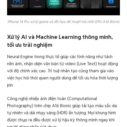
iPhone 14 Pro xử lý game và đồ họa 4K mượt mà nhờ GPU A16 Bionic
Xử lý AI và Machine Learning thông minh,
tối ưu trải nghiệm
Neural Engine trong thực tế giúp các tính năng như tách
nền ảnh, nhận diện văn bản từ video (Live Text) hoạt động
với độ chính xác cao. Trí tuệ nhân tạo cũng tham gia vào
việc học hỏi thói quen người dùng để tối ưu hóa thời lượng
pin.
Công nghệ nhiếp ảnh điện toán (Computational
Photography) trên chip A16 Bionic giúp tái tạo màu sắc da
tự nhiên và dải nhạy sáng (HDR) ấn tượng. Mọi khung hình
được chụp ra đều được xử lý hậu kỳ thông minh ngay khi
người dùng nhấn nút chụp.