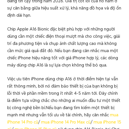
đáng tin cậy trong năm 2026. Giá trị cốt lõi của nó nằm ở
sự cân bằng giữa hiệu suất xử lý, khả năng đồ họa và độ ổn
định dài hạn.
Chip Apple A16 Bionic đặc biệt phù hợp với những người
dùng cần một chiếc điện thoại mượt mà cho công việc, giải
trí đa phương tiện và chụp ảnh chất lượng cao mà không
cần mức giá quá đắt đỏ. Nếu bạn đang cân nhắc mua một
chiếc iPhone hiệu năng tốt với giá iPhone hợp lý, các dòng
máy dùng chip A16 là sự lựa chọn không thể bỏ qua.
Việc ưu tiên iPhone dùng chip A16 ở thời điểm hiện tại vẫn
rất thông minh, bởi nó đảm bảo thiết bị của bạn không bị
lỗi thời về phần mềm trong ít nhất 4-5 năm tới. Đây chính
là điểm tựa vững chắc cho những ai muốn đầu tư một thiết
bị công nghệ bền bỉ.Nếu bạn đang tìm kiếm một thiết bị
mạnh mẽ nhưng vẫn tối ưu về tài chính, hãy cân nhắc
mua
iPhone 14 Pro cũ
/
mua iPhone 14 Pro Max cũ
/
mua iPhone 15