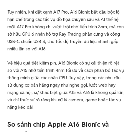
Tuy nhiên, khi đặt cạnh A17 Pro, A16 Bionic bắt đầu bộc lộ
hạn chế trong các tác vụ đồ họa chuyên sâu và AI thế hệ
mới. A17 Pro không chỉ vượt trội nhờ tiến trình 3nm, mà còn
sở hữu GPU 6 nhân hỗ trợ Ray Tracing phần cứng và cổng
USB-C chuẩn USB 3, cho tốc độ truyền dữ liệu nhanh gấp
nhiều lần so với A16.
Về hiệu quả tiết kiệm pin, A16 Bionic có sự cải thiện rõ rệt
so với A15 nhờ tiến trình 4nm tối ưu và cách phân bổ tác vụ
thông minh giữa các nhân CPU. Tuy vậy, trong các nhu cầu
sử dụng cơ bản hằng ngày như nghe gọi, lướt web hay
mạng xã hội, sự khác biệt giữa A15 và A16 là không quá lớn,
và chỉ thực sự rõ ràng khi xử lý camera, game hoặc tác vụ
nặng kéo dài.
So sánh chip Apple A16 Bionic và