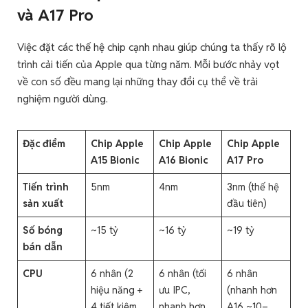
và A17 Pro
Việc đặt các thế hệ chip cạnh nhau giúp chúng ta thấy rõ lộ
trình cải tiến của Apple qua từng năm. Mỗi bước nhảy vọt
về con số đều mang lại những thay đổi cụ thể về trải
nghiệm người dùng.
Đặc điểm
Chip Apple
Chip Apple
Chip Apple
A15 Bionic
A16 Bionic
A17 Pro
Tiến trình
5nm
4nm
3nm (thế hệ
sản xuất
đầu tiên)
Số bóng
~15 tỷ
~16 tỷ
~19 tỷ
bán dẫn
CPU
6 nhân (2
6 nhân (tối
6 nhân
hiệu năng +
ưu IPC,
(nhanh hơn
4 tiết kiệm
nhanh hơn
A16 ~10–