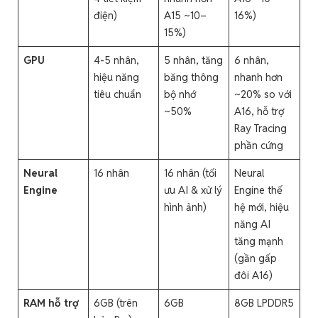
điện)
A15 ~10–
16%)
15%)
GPU
4-5 nhân,
5 nhân, tăng
6 nhân,
hiệu năng
băng thông
nhanh hơn
tiêu chuẩn
bộ nhớ
~20% so với
~50%
A16, hỗ trợ
Ray Tracing
phần cứng
Neural
16 nhân
16 nhân (tối
Neural
Engine
ưu AI & xử lý
Engine thế
hình ảnh)
hệ mới, hiệu
năng AI
tăng mạnh
(gần gấp
đôi A16)
RAM hỗ trợ
6GB (trên
6GB
8GB LPDDR5