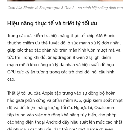
Chip A16 Bionic và Snapdragon 8 Gen 2 – so sánh hiệu năng đỉnh cao
Hiệu năng thực tế và triết lý tối ưu
Trong các bài kiểm tra hiệu năng thực tế, chip A16 Bionic
thường chiếm ưu thế tuyệt đối ở sức mạnh xử lý đơn nhân,
giúp các thao tác phản hồi trên màn hình luôn mượt mà và
tức thì. Trong khi đó, Snapdragon 8 Gen 2 lại ghi điểm
mạnh mẽ ở khả năng xử lý đa nhân và hiệu suất đồ họa
GPU cực kỳ ấn tượng trong các trò chơi đòi hỏi cấu hình
cao.
Triết lý tối ưu của Apple tập trung vào sự đồng bộ hoàn
hảo giữa phần cứng và phần mềm iOS, giúp kiểm soát nhiệt
độ và tiết kiệm năng lượng tối đa. Ngược lại, Qualcomm
tập trung vào việc mở rộng khả năng tùy biến, cho phép
các hãng điện thoại Android đẩy hiệu suất lên mức cao nhất
để phục vụ các nhu cầu đặc thù như chơi game chuyên