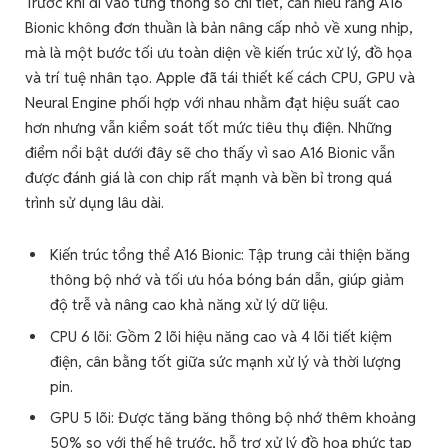
Trước khi đi vào từng thông số chi tiết, cần hiểu rằng A16
Bionic không đơn thuần là bản nâng cấp nhỏ về xung nhịp,
mà là một bước tối ưu toàn diện về kiến trúc xử lý, đồ họa
và trí tuệ nhân tạo. Apple đã tái thiết kế cách CPU, GPU và
Neural Engine phối hợp với nhau nhằm đạt hiệu suất cao
hơn nhưng vẫn kiểm soát tốt mức tiêu thụ điện. Những
điểm nổi bật dưới đây sẽ cho thấy vì sao A16 Bionic vẫn
được đánh giá là con chip rất mạnh và bền bỉ trong quá
trình sử dụng lâu dài.
Kiến trúc tổng thể A16 Bionic: Tập trung cải thiện băng
thông bộ nhớ và tối ưu hóa bóng bán dẫn, giúp giảm
độ trễ và nâng cao khả năng xử lý dữ liệu.
CPU 6 lõi: Gồm 2 lõi hiệu năng cao và 4 lõi tiết kiệm
điện, cân bằng tốt giữa sức mạnh xử lý và thời lượng
pin.
GPU 5 lõi: Được tăng băng thông bộ nhớ thêm khoảng
50% so với thế hệ trước, hỗ trợ xử lý đồ họa phức tạp