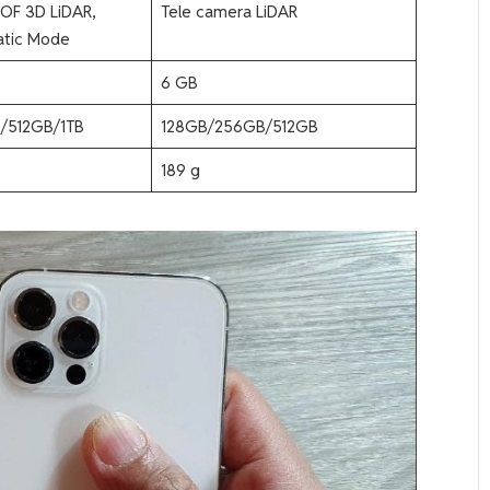
OF 3D LiDAR,
Tele camera LiDAR
atic Mode
6 GB
/512GB/1TB
128GB/256GB/512GB
189 g