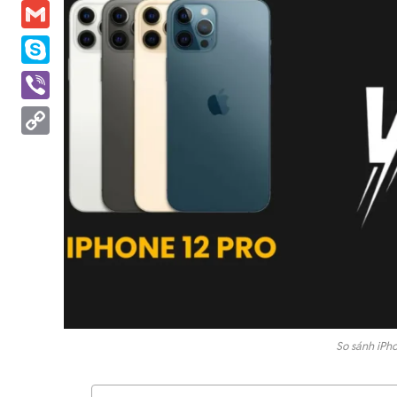
Messenger
Gmail
Skype
Viber
Copy
Link
So sánh iPho