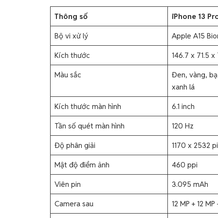
Thông số
iPhone 13 Pr
Bộ vi xử lý
Apple A15 Bio
Kích thước
146.7 x 71.5 
Màu sắc
Đen, vàng, bạ
xanh lá
Kích thước màn hình
6.1 inch
Tần số quét màn hình
120 Hz
Độ phân giải
1170 x 2532 pi
Mật độ điểm ảnh
460 ppi
Viên pin
3.095 mAh
Camera sau
12 MP + 12 MP 