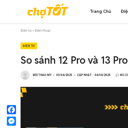
Trang Chủ
Điệ
Điện tử
»
Điện thoại
ĐIỆN TỬ
So sánh 12 Pro và 13 Pro
BỞI
THAO MY
03/04/2025
CẬP NHẬT:
04/04/2025
NO C
Facebook