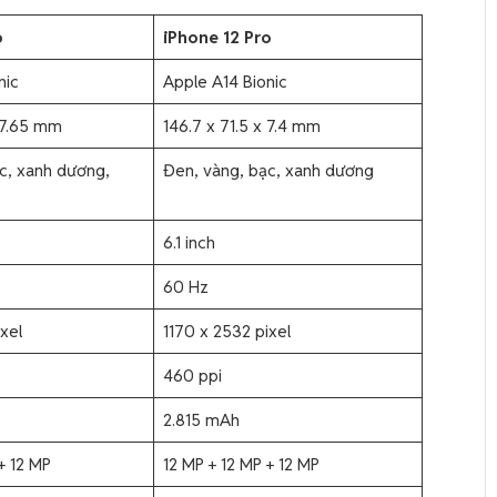
o
iPhone 12 Pro
nic
Apple A14 Bionic
x 7.65 mm
146.7 x 71.5 x 7.4 mm
c, xanh dương,
Đen, vàng, bạc, xanh dương
6.1 inch
60 Hz
xel
1170 x 2532 pixel
460 ppi
2.815 mAh
+ 12 MP
12 MP + 12 MP + 12 MP