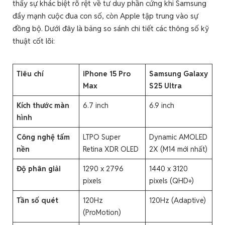
thấy sự khác biệt rõ rệt về tư duy phần cứng khi Samsung
đẩy mạnh cuộc đua con số, còn Apple tập trung vào sự
đồng bộ. Dưới đây là bảng so sánh chi tiết các thông số kỹ
thuật cốt lõi:
Tiêu chí
iPhone 15 Pro
Samsung Galaxy
Max
S25 Ultra
Kích thước màn
6.7 inch
6.9 inch
hình
Công nghệ tấm
LTPO Super
Dynamic AMOLED
nền
Retina XDR OLED
2X (M14 mới nhất)
Độ phân giải
1290 x 2796
1440 x 3120
pixels
pixels (QHD+)
Tần số quét
120Hz
120Hz (Adaptive)
(ProMotion)