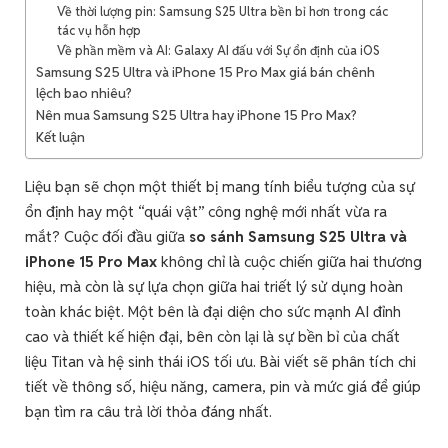
Về thời lượng pin: Samsung S25 Ultra bền bỉ hơn trong các
tác vụ hỗn hợp
Về phần mềm và AI: Galaxy AI đấu với Sự ổn định của iOS
Samsung S25 Ultra và iPhone 15 Pro Max giá bán chênh
lệch bao nhiêu?
Nên mua Samsung S25 Ultra hay iPhone 15 Pro Max?
Kết luận
Liệu bạn sẽ chọn một thiết bị mang tính biểu tượng của sự
ổn định hay một “quái vật” công nghệ mới nhất vừa ra
mắt? Cuộc đối đầu giữa
so sánh Samsung S25 Ultra và
iPhone 15 Pro Max
không chỉ là cuộc chiến giữa hai thương
hiệu, mà còn là sự lựa chọn giữa hai triết lý sử dụng hoàn
toàn khác biệt. Một bên là đại diện cho sức mạnh AI đỉnh
cao và thiết kế hiện đại, bên còn lại là sự bền bỉ của chất
liệu Titan và hệ sinh thái iOS tối ưu. Bài viết sẽ phân tích chi
tiết về thông số, hiệu năng, camera, pin và mức giá để giúp
bạn tìm ra câu trả lời thỏa đáng nhất.