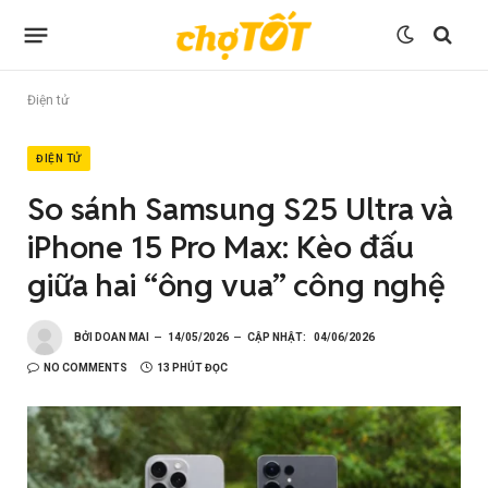
Điện tử
ĐIỆN TỬ
So sánh Samsung S25 Ultra và
iPhone 15 Pro Max: Kèo đấu
giữa hai “ông vua” công nghệ
BỞI
DOAN MAI
14/05/2026
CẬP NHẬT:
04/06/2026
NO COMMENTS
13 PHÚT ĐỌC