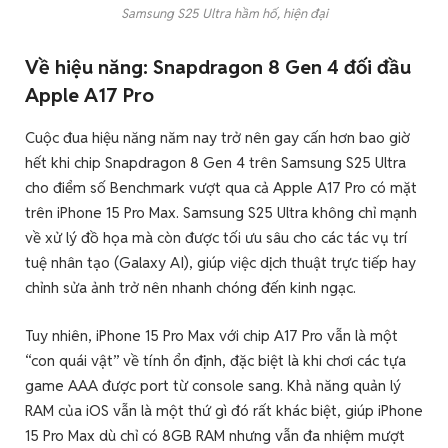
Samsung S25 Ultra hầm hố, hiện đại
Về hiệu năng: Snapdragon 8 Gen 4 đối đầu
Apple A17 Pro
Cuộc đua hiệu năng năm nay trở nên gay cấn hơn bao giờ
hết khi chip Snapdragon 8 Gen 4 trên Samsung S25 Ultra
cho điểm số Benchmark vượt qua cả Apple A17 Pro có mặt
trên iPhone 15 Pro Max. Samsung S25 Ultra không chỉ mạnh
về xử lý đồ họa mà còn được tối ưu sâu cho các tác vụ trí
tuệ nhân tạo (Galaxy AI), giúp việc dịch thuật trực tiếp hay
chỉnh sửa ảnh trở nên nhanh chóng đến kinh ngạc.
Tuy nhiên, iPhone 15 Pro Max với chip A17 Pro vẫn là một
“con quái vật” về tính ổn định, đặc biệt là khi chơi các tựa
game AAA được port từ console sang. Khả năng quản lý
RAM của iOS vẫn là một thứ gì đó rất khác biệt, giúp iPhone
15 Pro Max dù chỉ có 8GB RAM nhưng vẫn đa nhiệm mượt