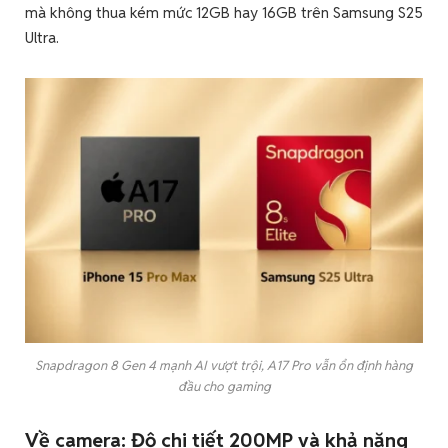
mà không thua kém mức 12GB hay 16GB trên Samsung S25
Ultra.
Snapdragon 8 Gen 4 mạnh AI vượt trội, A17 Pro vẫn ổn định hàng
đầu cho gaming
Về camera: Độ chi tiết 200MP và khả năng