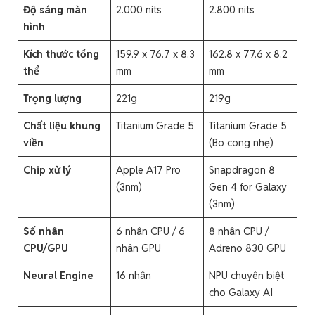
Độ sáng màn
2.000 nits
2.800 nits
hình
Kích thước tổng
159.9 x 76.7 x 8.3
162.8 x 77.6 x 8.2
thể
mm
mm
Trọng lượng
221g
219g
Chất liệu khung
Titanium Grade 5
Titanium Grade 5
viền
(Bo cong nhẹ)
Chip xử lý
Apple A17 Pro
Snapdragon 8
(3nm)
Gen 4 for Galaxy
(3nm)
Số nhân
6 nhân CPU / 6
8 nhân CPU /
CPU/GPU
nhân GPU
Adreno 830 GPU
Neural Engine
16 nhân
NPU chuyên biệt
cho Galaxy AI