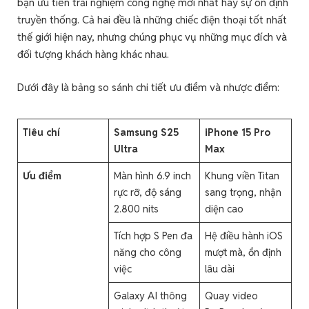
bạn ưu tiên trải nghiệm công nghệ mới nhất hay sự ổn định
truyền thống. Cả hai đều là những chiếc điện thoại tốt nhất
thế giới hiện nay, nhưng chúng phục vụ những mục đích và
đối tượng khách hàng khác nhau.
Dưới đây là bảng so sánh chi tiết ưu điểm và nhược điểm:
Tiêu chí
Samsung S25
iPhone 15 Pro
Ultra
Max
Ưu điểm
Màn hình 6.9 inch
Khung viền Titan
rực rỡ, độ sáng
sang trọng, nhận
2.800 nits
diện cao
Tích hợp S Pen đa
Hệ điều hành iOS
năng cho công
mượt mà, ổn định
việc
lâu dài
Galaxy AI thông
Quay video