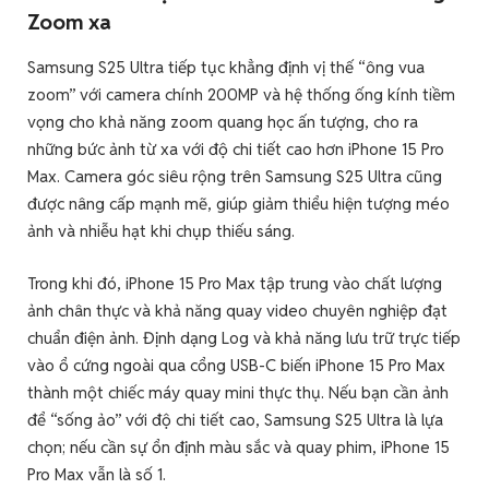
Zoom xa
Samsung S25 Ultra tiếp tục khẳng định vị thế “ông vua
zoom” với camera chính 200MP và hệ thống ống kính tiềm
vọng cho khả năng zoom quang học ấn tượng, cho ra
những bức ảnh từ xa với độ chi tiết cao hơn iPhone 15 Pro
Max. Camera góc siêu rộng trên Samsung S25 Ultra cũng
được nâng cấp mạnh mẽ, giúp giảm thiểu hiện tượng méo
ảnh và nhiễu hạt khi chụp thiếu sáng.
Trong khi đó, iPhone 15 Pro Max tập trung vào chất lượng
ảnh chân thực và khả năng quay video chuyên nghiệp đạt
chuẩn điện ảnh. Định dạng Log và khả năng lưu trữ trực tiếp
vào ổ cứng ngoài qua cổng USB-C biến iPhone 15 Pro Max
thành một chiếc máy quay mini thực thụ. Nếu bạn cần ảnh
để “sống ảo” với độ chi tiết cao, Samsung S25 Ultra là lựa
chọn; nếu cần sự ổn định màu sắc và quay phim, iPhone 15
Pro Max vẫn là số 1.