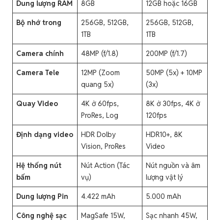
Dung lượng RAM
8GB
12GB hoặc 16GB
Bộ nhớ trong
256GB, 512GB,
256GB, 512GB,
1TB
1TB
Camera chính
48MP (f/1.8)
200MP (f/1.7)
Camera Tele
12MP (Zoom
50MP (5x) + 10MP
quang 5x)
(3x)
Quay Video
4K ở 60fps,
8K ở 30fps, 4K ở
ProRes, Log
120fps
Định dạng video
HDR Dolby
HDR10+, 8K
Vision, ProRes
Video
Hệ thống nút
Nút Action (Tác
Nút nguồn và âm
bấm
vụ)
lượng vật lý
Dung lượng Pin
4.422 mAh
5.000 mAh
Công nghệ sạc
MagSafe 15W,
Sạc nhanh 45W,