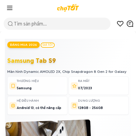
ĐÁNG MUA 2026
GIÁ TỐT
Samsung Tab S9
Màn hình Dynamic AMOLED 2X, Chip Snapdragon 8 Gen 2 for Galaxy
THƯƠNG HIỆU
RA MẮT
Samsung
07/2023
HỆ ĐIỀU HÀNH
DUNG LƯỢNG
Android 13, có thể nâng cấp
128GB - 256GB