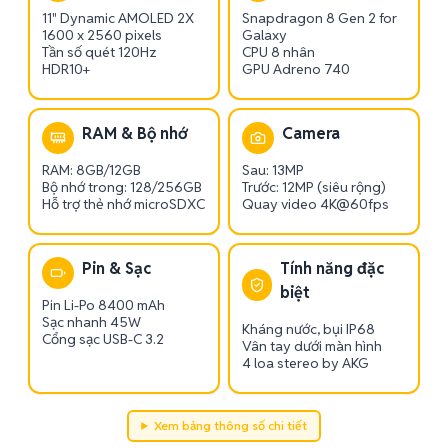
11" Dynamic AMOLED 2X
Snapdragon 8 Gen 2 for
1600 x 2560 pixels
Galaxy
Tần số quét 120Hz
CPU 8 nhân
HDR10+
GPU Adreno 740
RAM & Bộ nhớ
Camera
RAM: 8GB/12GB
Sau: 13MP
Bộ nhớ trong: 128/256GB
Trước: 12MP (siêu rộng)
Hỗ trợ thẻ nhớ microSDXC
Quay video 4K@60fps
Pin & Sạc
Tính năng đặc
biệt
Pin Li-Po 8400 mAh
Sạc nhanh 45W
Kháng nước, bụi IP68
Cổng sạc USB-C 3.2
Vân tay dưới màn hình
4 loa stereo by AKG
Xem bảng thông số chi tiết