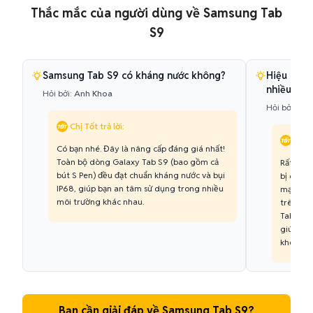
Thắc mắc của người dùng về Samsung Tab
S9
Samsung Tab S9 có kháng nước không?
Hiệu năng
nhiều khô
Hỏi bởi:
Anh Khoa
Hỏi bởi:
Min
Chị Tốt trả lời:
Chị T
Có bạn nhé. Đây là nâng cấp đáng giá nhất!
Toàn bộ dòng Galaxy Tab S9 (bao gồm cả
Rất đán
bút S Pen) đều đạt chuẩn kháng nước và bụi
bị chip 
IP68, giúp bạn an tâm sử dụng trong nhiều
mạnh hơn
môi trường khác nhau.
trên Sa
Tab S9 c
giúp máy
không b
Bạn cần giải đáp về Samsung Tab S9?