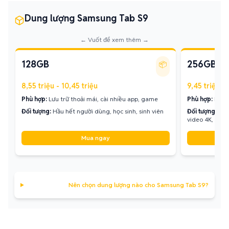
Dung lượng Samsung Tab S9
← Vuốt để xem thêm →
128GB
256GB
📦
8,55 triệu - 10,45 triệu
9,45 triệu - 
Phù hợp:
Lưu trữ thoải mái, cài nhiều app, game
Phù hợp:
Lưu t
Đối tượng:
Hầu hết người dùng, học sinh, sinh viên
Đối tượng:
Ngư
video 4K, gam
Mua ngay
Nên chọn dung lượng nào cho Samsung Tab S9?