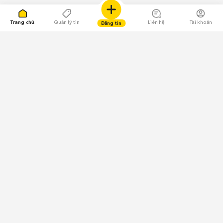
Trang chủ
Quản lý tin
Liên hệ
Tài khoản
Đăng tin
109.000 Bình chọn
Tải ứng dụng Chợ Tốt
Về Chợ Tốt
Quy chế sàn
Chính sách bảo mật
Giải quyết tranh chấp
CÔNG TY TNHH CHỢ TỐT - Người đại diện theo pháp luật:
Nguyễn Trọng Tấn; GPDKKD: 0312120782 do Sở KH & ĐT TP.HCM cấp ngày
11/01/2013;
GPMXH: 185/GP-BTTTT do Bộ Thông tin và Truyền thông
cấp ngày 09/07/2024 - Chịu trách nhiệm
nội dung: Trần Hoàng Ly.
Chính sách sử dụng
Địa chỉ: Tầng 18, Toà nhà UOA, Số 6 đường Tân Trào, Phường Tân Mỹ,