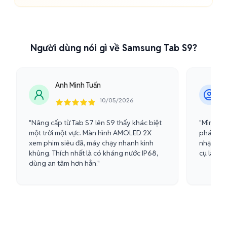
Người dùng nói gì về Samsung Tab S9?
Anh Minh Tuấn
10/05/2026
"Nâng cấp từ Tab S7 lên S9 thấy khác biệt
"Mình là
một trời một vực. Màn hình AMOLED 2X
phác thả
xem phim siêu đã, máy chạy nhanh kinh
nhạy hơn
khủng. Thích nhất là có kháng nước IP68,
cụ làm vi
dùng an tâm hơn hẳn."