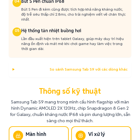
Bút S Pen chuẩn IP68
04
Bút S Pen đi kèm cũng được tích hợp khả năng kháng nước,
độ trễ siêu thấp chỉ 2.8ms, cho trải nghiệm viết vẽ chân thực
nhất.
Hệ thống tản nhiệt buồng hơi
05
Lần đầu xuất hiện trên tablet Galaxy, giúp máy duy trì hiệu
năng ổn định và mát mẻ khi chơi game hay làm việc trong
thời gian dài.
So sánh Samsung Tab S9 với các dòng khác
Thông số kỹ thuật
Samsung Tab S9 mang trong mình cấu hình flagship với màn
hình Dynamic AMOLED 2X 120Hz, chip Snapdragon 8 Gen 2
for Galaxy, chuẩn kháng nước IP68 và pin dung lượng lớn, sẵn
sàng cho mọi thử thách.
Màn hình
Vi xử lý