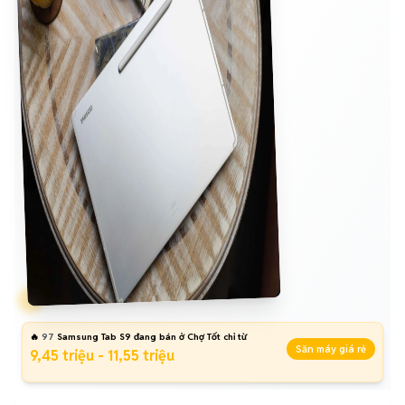
🔥
97
Samsung Tab S9 đang bán ở Chợ Tốt chỉ từ
Săn máy giá rẻ
9,45 triệu - 11,55 triệu