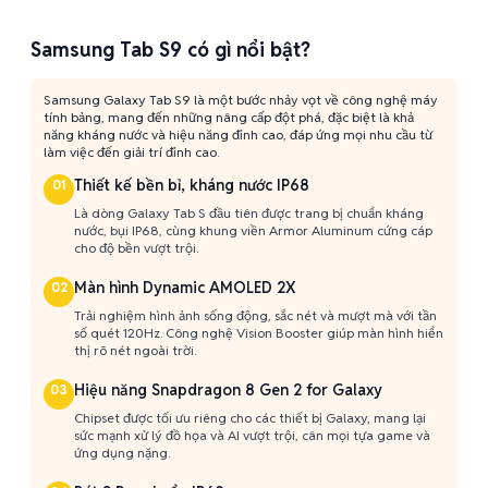
Samsung Tab S9 có gì nổi bật?
Samsung Galaxy Tab S9 là một bước nhảy vọt về công nghệ máy
tính bảng, mang đến những nâng cấp đột phá, đặc biệt là khả
năng kháng nước và hiệu năng đỉnh cao, đáp ứng mọi nhu cầu từ
làm việc đến giải trí đỉnh cao.
Thiết kế bền bỉ, kháng nước IP68
01
Là dòng Galaxy Tab S đầu tiên được trang bị chuẩn kháng
nước, bụi IP68, cùng khung viền Armor Aluminum cứng cáp
cho độ bền vượt trội.
Màn hình Dynamic AMOLED 2X
02
Trải nghiệm hình ảnh sống động, sắc nét và mượt mà với tần
số quét 120Hz. Công nghệ Vision Booster giúp màn hình hiển
thị rõ nét ngoài trời.
Hiệu năng Snapdragon 8 Gen 2 for Galaxy
03
Chipset được tối ưu riêng cho các thiết bị Galaxy, mang lại
sức mạnh xử lý đồ họa và AI vượt trội, cân mọi tựa game và
ứng dụng nặng.