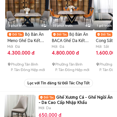
3 phút trước
6
33 phút trước
6
1 giờ trước
Bộ Bàn Ăn
Bộ Bàn Ăn
C
Meno Ghế Da Kết
BACA Ghế Da Kết
Cong Sắt S
Hợp Đá Ceramic
Mới
Đá
Hợp Đá Ceramic
Mới
Đá
Điện - Mới
Mới
Sắt
4.300.000 đ
4.800.000 đ
1.600.00
Nhập Khẩu
Nhập Khẩu
Phường Tân Bình
Phường Tân Bình
Phường Tâ
P. Tân Đông Hiệp mới
P. Tân Đông Hiệp mới
P. Tân Đôn
Lọc với Tin đăng từ Đối Tác Chợ Tốt
Ghế Xương Cá - Ghế Ngồi Ăn
- Da Cao Cấp Nhập Khẩu
Mới
Da
650.000 đ