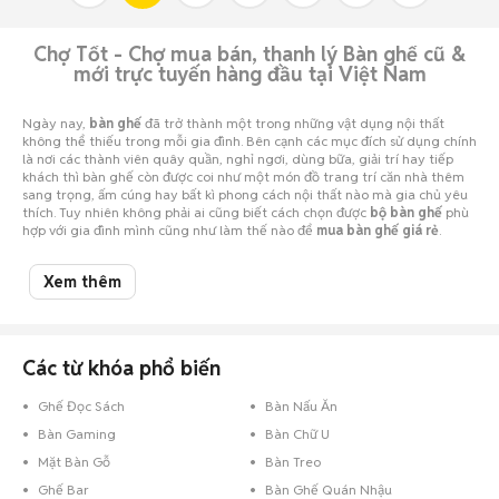
Chợ Tốt - Chợ mua bán, thanh lý Bàn ghế cũ &
mới trực tuyến hàng đầu tại Việt Nam
Ngày nay,
bàn ghế
đã trở thành một trong những vật dụng nội thất
không thể thiếu trong mỗi gia đình. Bên cạnh các mục đích sử dụng chính
là nơi các thành viên quây quần, nghỉ ngơi, dùng bữa, giải trí hay tiếp
khách thì bàn ghế còn được coi như một món đồ trang trí căn nhà thêm
sang trọng, ấm cúng hay bất kì phong cách nội thất nào mà gia chủ yêu
thích. Tuy nhiên không phải ai cũng biết cách chọn được
bộ bàn ghế
phù
hợp với gia đình mình cũng như làm thế nào để
mua bàn ghế giá rẻ
.
Cùng Chợ Tốt khám phá các kiểu bàn ghế thông dụng hiện nay để có
thêm kiến thức cho mình nhé!
Xem thêm
Các từ khóa phổ biến
Ghế Đọc Sách
Bàn Nấu Ăn
Bàn Gaming
Bàn Chữ U
Mặt Bàn Gỗ
Bàn Treo
Ghế Bar
Bàn Ghế Quán Nhậu