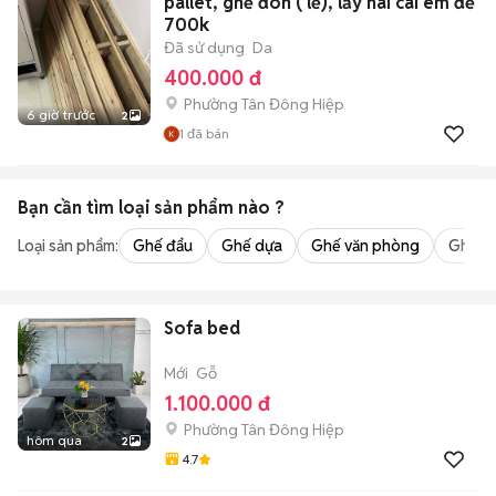
pallet, ghế đôn ( lẻ), lấy hai cái em để
700k
Đã sử dụng
Da
400.000 đ
Phường Tân Đông Hiệp
6 giờ trước
2
1
đã bán
Bạn cần tìm
loại sản phẩm
nào ?
Loại sản phẩm:
Ghế đẩu
Ghế dựa
Ghế văn phòng
Ghế m
Sofa bed
Mới
Gỗ
1.100.000 đ
Phường Tân Đông Hiệp
hôm qua
2
4.7