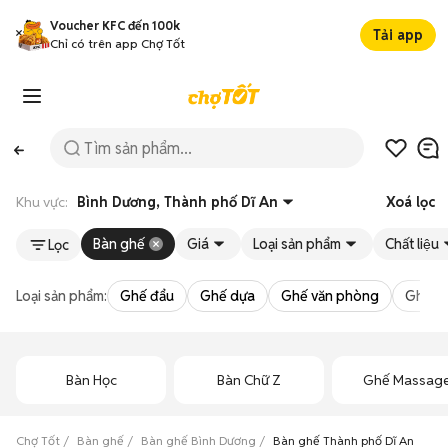
Voucher KFC đến 100k
Tải app
Chỉ có trên app Chợ Tốt
Khu vực:
Bình Dương, Thành phố Dĩ An
Xoá lọc
Bàn ghế
Giá
Loại sản phẩm
Chất liệu
Lọc
Loại sản phẩm:
Ghế đẩu
Ghế dựa
Ghế văn phòng
Ghế m
Bàn Học
Bàn Chữ Z
Ghế Massag
Chợ Tốt
Bàn ghế
Bàn ghế Bình Dương
Bàn ghế Thành phố Dĩ An