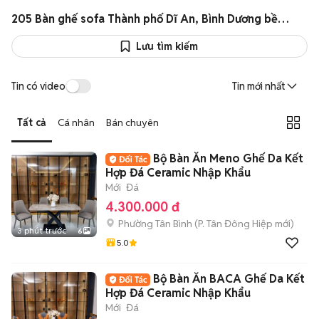
205 Bàn ghế sofa Thành phố Dĩ An, Bình Dương bền tốt giá rẻ
Lưu tìm kiếm
Tin có video
Tin mới nhất
Tất cả
Cá nhân
Bán chuyên
Bộ Bàn Ăn Meno Ghế Da Kết
Hợp Đá Ceramic Nhập Khẩu
Mới
Đá
4.300.000 đ
Phường Tân Bình
(
P. Tân Đông Hiệp
mới)
3 phút trước
6
5.0
Bộ Bàn Ăn BACA Ghế Da Kết
Hợp Đá Ceramic Nhập Khẩu
Mới
Đá