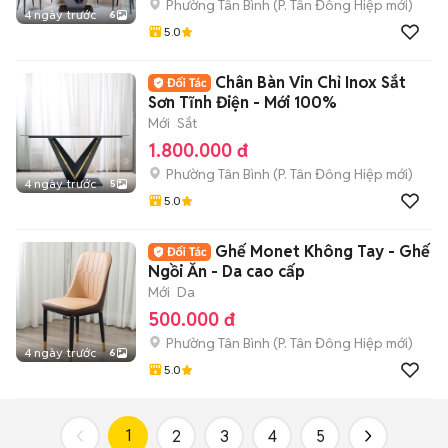
Phường Tân Bình
(
P. Tân Đông Hiệp
mới)
4 ngày trước
6
5.0
Chân Bàn Vin Chỉ Inox Sắt
Sơn Tĩnh Điện - Mới 100%
Mới
Sắt
1.800.000 đ
Phường Tân Bình
(
P. Tân Đông Hiệp
mới)
4 ngày trước
5
5.0
Ghế Monet Không Tay - Ghế
Ngồi Ăn - Da cao cấp
Mới
Da
500.000 đ
Phường Tân Bình
(
P. Tân Đông Hiệp
mới)
4 ngày trước
6
5.0
1
2
3
4
5