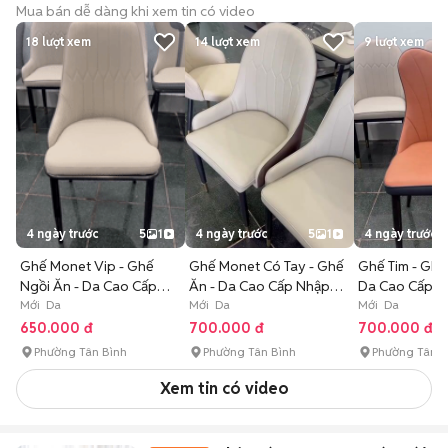
Mua bán dễ dàng khi xem tin có video
18
lượt xem
14
lượt xem
9
lượt xem
4 ngày trước
5
1
4 ngày trước
5
1
4 ngày trước
Ghế Monet Vip - Ghế
Ghế Monet Có Tay - Ghế
Ghế Tim - Ghế
Ngồi Ăn - Da Cao Cấp
Ăn - Da Cao Cấp Nhập
Da Cao Cấp N
Nhập Khẩu
Mới Da
Khẩu
Mới Da
Mới Da
650.000 đ
700.000 đ
700.000 đ
Phường Tân Bình
Phường Tân Bình
Phường Tân B
Xem tin có video