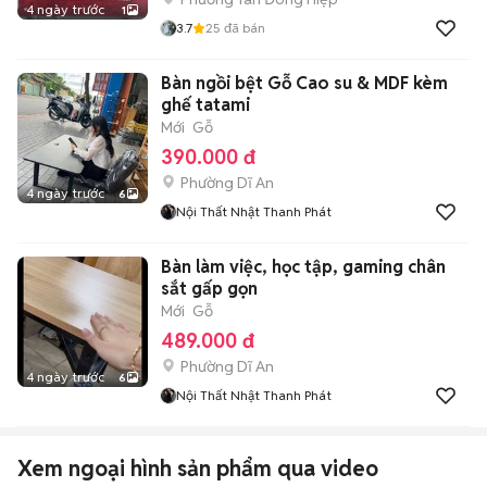
4 ngày trước
1
3.7
25
đã bán
Bàn ngồi bệt Gỗ Cao su & MDF kèm
ghế tatami
Mới
Gỗ
390.000 đ
Phường Dĩ An
4 ngày trước
6
Nội Thất Nhật Thanh Phát
Bàn làm việc, học tập, gaming chân
sắt gấp gọn
Mới
Gỗ
489.000 đ
Phường Dĩ An
4 ngày trước
6
Nội Thất Nhật Thanh Phát
Xem ngoại hình sản phẩm qua video