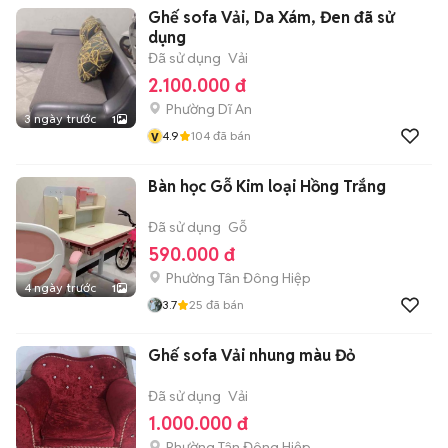
Ghế sofa Vải, Da Xám, Đen đã sử
dụng
Đã sử dụng
Vải
2.100.000 đ
Phường Dĩ An
3 ngày trước
1
v
4.9
104
đã bán
Bàn học Gỗ Kim loại Hồng Trắng
Đã sử dụng
Gỗ
590.000 đ
Phường Tân Đông Hiệp
4 ngày trước
1
3.7
25
đã bán
Ghế sofa Vải nhung màu Đỏ
Đã sử dụng
Vải
1.000.000 đ
Phường Tân Đông Hiệp