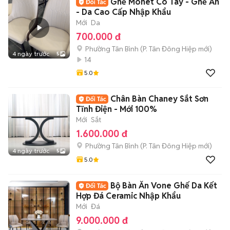
Ghế Monet Có Tay - Ghế Ăn
- Da Cao Cấp Nhập Khẩu
Mới
Da
700.000 đ
Phường Tân Bình
(
P. Tân Đông Hiệp
mới)
4 ngày trước
5
14
5.0
Chân Bàn Chaney Sắt Sơn
Tĩnh Điện - Mới 100%
Mới
Sắt
1.600.000 đ
Phường Tân Bình
(
P. Tân Đông Hiệp
mới)
4 ngày trước
5
5.0
Bộ Bàn Ăn Vone Ghế Da Kết
Hợp Đá Ceramic Nhập Khẩu
Mới
Đá
9.000.000 đ