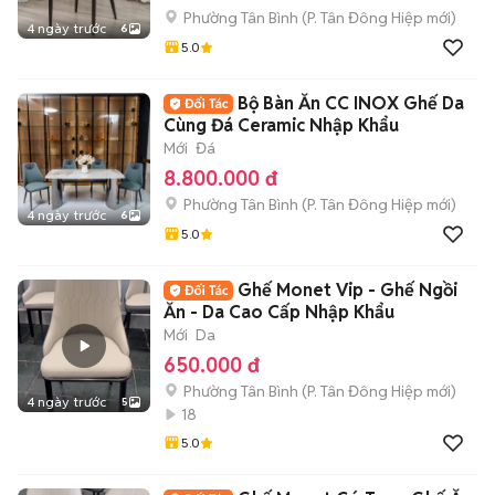
Phường Tân Bình
(
P. Tân Đông Hiệp
mới)
4 ngày trước
6
5.0
Bộ Bàn Ăn CC INOX Ghế Da
Cùng Đá Ceramic Nhập Khẩu
Mới
Đá
8.800.000 đ
Phường Tân Bình
(
P. Tân Đông Hiệp
mới)
4 ngày trước
6
5.0
Ghế Monet Vip - Ghế Ngồi
Ăn - Da Cao Cấp Nhập Khẩu
Mới
Da
650.000 đ
Phường Tân Bình
(
P. Tân Đông Hiệp
mới)
4 ngày trước
5
18
5.0