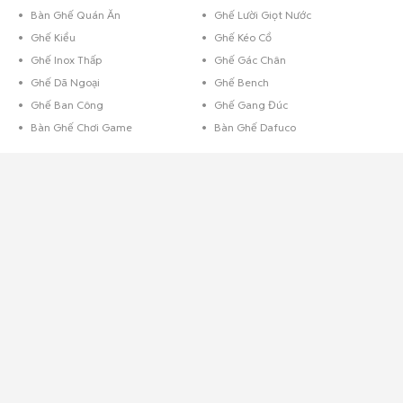
Bàn Ghế Quán Ăn
Ghế Lười Giọt Nước
Ghế Kiểu
Ghế Kéo Cổ
Ghế Inox Thấp
Ghế Gác Chân
Ghế Dã Ngoại
Ghế Bench
Ghế Ban Công
Ghế Gang Đúc
Bàn Ghế Chơi Game
Bàn Ghế Dafuco
Chọn bàn ghế theo chất liệu
Bàn ghế gỗ
Là loại bàn ghế rất được người Việt ưa chuộng. Chất liệu gỗ mang đến
cảm giác gần gũi, ấm cúng cho căn nhà, bên cạnh đó là vẻ đẹp tinh tế
đậm chất á đông. Các loại gỗ thường thấy là gỗ hương, gỗ gụ, bên cạnh
đó hiện nay bàn ghế gỗ ép/ gỗ công nghiệp đang được sử dụng nhiều
nhờ thiết kế hiện đại cùng mức giá phải chăng.