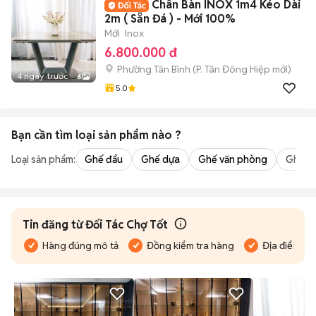
Chân Bàn INOX 1m4 Kéo Dài
2m ( Sẵn Đá ) - Mới 100%
Mới
Inox
6.800.000 đ
Phường Tân Bình
(
P. Tân Đông Hiệp
mới)
4 ngày trước
6
5.0
Bạn cần tìm
loại sản phẩm
nào ?
Loại sản phẩm:
Ghế đẩu
Ghế dựa
Ghế văn phòng
Ghế m
Tin đăng từ Đối Tác Chợ Tốt
Hàng đúng mô tả
Đồng kiểm tra hàng
Địa điểm bán