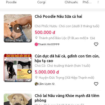
Poodle
Corgi
Chihuahua
Phốc
Nhật
Hươu
Chó Poodle Nâu Sữa cả hai
Chó Phốc Hươu
Chó con (dưới 3 tháng tuổi)
500.000 đ
Thành phố Bảo Lộc
(
P. BLao
mới)
134
1 tháng trước
3
Thanh Hntt1999
Cún đực đã hái cà, gđình con tìm cún,
hậu tạ cao
Chó Cỏ
Chó trưởng thành (hơn 1 tuổi)
5.000.000 đ
Huyện Đức Trọng
(
Xã Hiệp Thạnh
mới)
1 tháng trước
5
Cẩm Uyên 12.
Chó lai Nâu vàng Khỏe mạnh đã tiêm
phòng