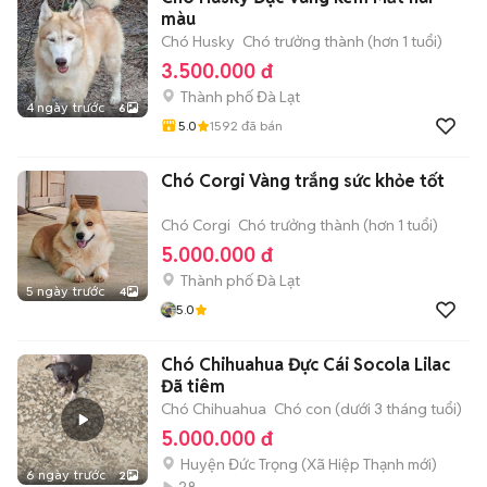
màu
Chó Husky
Chó trưởng thành (hơn 1 tuổi)
3.500.000 đ
Thành phố Đà Lạt
4 ngày trước
6
5.0
1592
đã bán
Chó Corgi Vàng trắng sức khỏe tốt
Chó Corgi
Chó trưởng thành (hơn 1 tuổi)
5.000.000 đ
Thành phố Đà Lạt
5 ngày trước
4
5.0
Chó Chihuahua Đực Cái Socola Lilac
Đã tiêm
Chó Chihuahua
Chó con (dưới 3 tháng tuổi)
5.000.000 đ
Huyện Đức Trọng
(
Xã Hiệp Thạnh
mới)
6 ngày trước
2