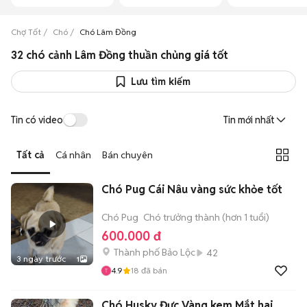
Chợ Tốt
Chó
Chó Lâm Đồng
32 chó cảnh Lâm Đồng thuần chủng giá tốt
Lưu tìm kiếm
Tin có video
Tin mới nhất
Tất cả
Cá nhân
Bán chuyên
Chó Pug Cái Nâu vàng sức khỏe tốt
Chó Pug
Chó trưởng thành (hơn 1 tuổi)
600.000 đ
Thành phố Bảo Lộc
42
3 ngày trước
1
4.9
18
đã bán
Chó Husky Đực Vàng kem Mắt hai