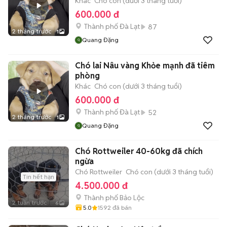
Khác
Chó con (dưới 3 tháng tuổi)
600.000 đ
Thành phố Đà Lạt
87
2 tháng trước
1
Quang Đặng
Chó lai Nâu vàng Khỏe mạnh đã tiêm
phòng
Khác
Chó con (dưới 3 tháng tuổi)
600.000 đ
Thành phố Đà Lạt
52
2 tháng trước
1
Quang Đặng
Chó Rottweiler 40-60kg đã chích
ngừa
Chó Rottweiler
Chó con (dưới 3 tháng tuổi)
Tin hết hạn
4.500.000 đ
Thành phố Bảo Lộc
2 tuần trước
6
5.0
1592
đã bán