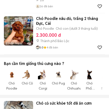
28
26
đã bán
Chó Poodle nâu đỏ, trắng 2 tháng
Đực, Cái
Chó Poodle
Chó con (dưới 3 tháng tuổi)
2.300.000 đ
Thành phố Bảo Lộc
2 tuần trước
4
5.0
4
đã bán
Bạn cần tìm
giống thú cưng
nào ?
Chó
Chó Cỏ
Chó
Chó Pug
Chó
Chó
Chó
Poodle
Corgi
Chihuahua
Phốc
Nhật
Hươu
Chó cỏ sức khỏe tốt đã ăn cơm