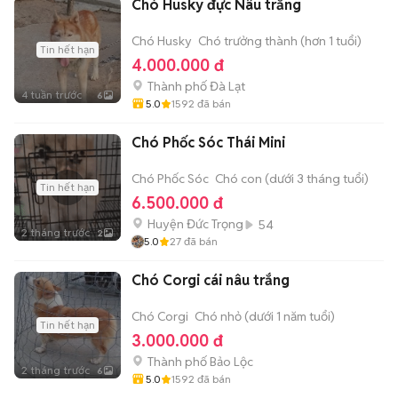
Chó Husky đực Nâu trắng
Chó Husky
Chó trưởng thành (hơn 1 tuổi)
Tin hết hạn
4.000.000 đ
Thành phố Đà Lạt
4 tuần trước
6
5.0
1592
đã bán
Chó Phốc Sóc Thái Mini
Chó Phốc Sóc
Chó con (dưới 3 tháng tuổi)
Tin hết hạn
6.500.000 đ
Huyện Đức Trọng
54
2 tháng trước
2
5.0
27
đã bán
Chó Corgi cái nâu trắng
Chó Corgi
Chó nhỏ (dưới 1 năm tuổi)
Tin hết hạn
3.000.000 đ
Thành phố Bảo Lộc
2 tháng trước
6
5.0
1592
đã bán