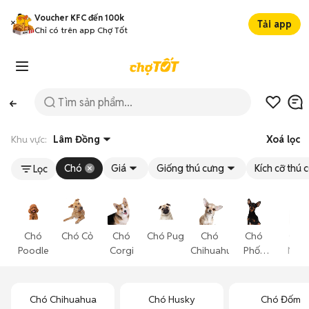
Voucher KFC đến 100k
Tải app
Chỉ có trên app Chợ Tốt
Khu vực:
Lâm Đồng
Xoá lọc
Chó
Giá
Giống thú cưng
Kích cỡ thú 
Lọc
Chó
Chó Cỏ
Chó
Chó Pug
Chó
Chó
Chó
Poodle
Corgi
Chihuahua
Phốc
Nhật
Hươu
Chó Chihuahua
Chó Husky
Chó Đốm