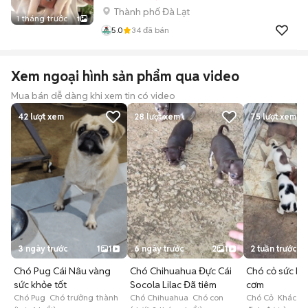
Thành phố Đà Lạt
1 tháng trước
1
5.0
34
đã bán
Xem ngoại hình sản phẩm qua video
Mua bán dễ dàng khi xem tin có video
42
lượt xem
28
lượt xem
75
lượt xem
3 ngày trước
1
1
6 ngày trước
2
1
2 tuần trước
Chó Pug Cái Nâu vàng
Chó Chihuahua Đực Cái
Chó cỏ sức kh
sức khỏe tốt
Socola Lilac Đã tiêm
cơm
Chó Pug Chó trưởng thành
Chó Chihuahua Chó con
Chó Cỏ Khác (k