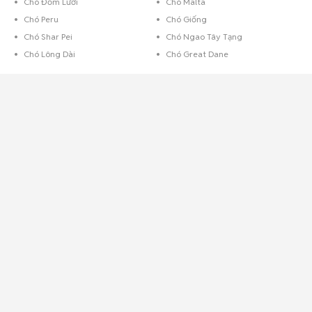
Chó Đốm Lưỡi
Chó Malta
Chó Peru
Chó Giống
Chó Shar Pei
Chó Ngao Tây Tạng
Chó Lông Dài
Chó Great Dane