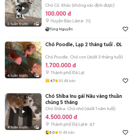
Chó Cỏ
Khác (không xác định được)
100.000 đ
Huyện Bảo Lâm
75
2 tuần trước
3
Tùng Nguyễn
Chó Poodle, Lạp 2 tháng tuổi . ĐL
Chó Poodle
Chó con (dưới 3 tháng tuổi)
1.700.000 đ
Thành phố Đà Lạt
4 tuần trước
1
4.7
30
đã bán
Chó Shiba Inu gái Nâu vàng thuần
chủng 5 tháng
Chó Shiba
Chó nhỏ (dưới 1 năm tuổi)
4.500.000 đ
Thành phố Đà Lạt
47
4 tuần trước
1
L
5.0
10
đã bán