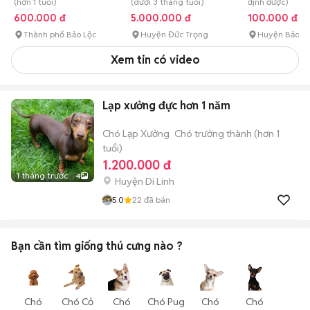
(hơn 1 tuổi)
(dưới 3 tháng tuổi)
định được)
600.000 đ
5.000.000 đ
100.000 đ
Thành phố Bảo Lộc
Huyện Đức Trọng
Huyện Bảo L
Xem tin có video
Lạp xưởng đực hơn 1 năm
Chó Lạp Xưởng
Chó trưởng thành (hơn 1
tuổi)
1.200.000 đ
1 tháng trước
4
Huyện Di Linh
5.0
22
đã bán
Bạn cần tìm
giống thú cưng
nào ?
Chó
Chó Cỏ
Chó
Chó Pug
Chó
Chó
Chó