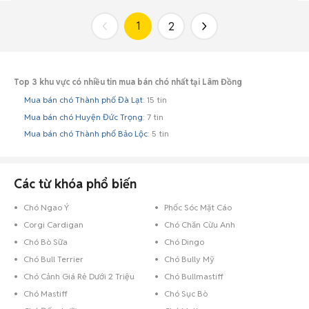
1
2
Top 3 khu vực có nhiều tin mua bán chó nhất tại Lâm Đồng
Mua bán chó Thành phố Đà Lạt
: 15 tin
Mua bán chó Huyện Đức Trọng
: 7 tin
Mua bán chó Thành phố Bảo Lộc
: 5 tin
Các từ khóa phổ biến
Chó Ngao Ý
Phốc Sóc Mặt Cáo
Corgi Cardigan
Chó Chăn Cừu Anh
Chó Bò Sữa
Chó Dingo
Chó Bull Terrier
Chó Bully Mỹ
Chó Cảnh Giá Rẻ Dưới 2 Triệu
Chó Bullmastiff
Chó Mastiff
Chó Sục Bò