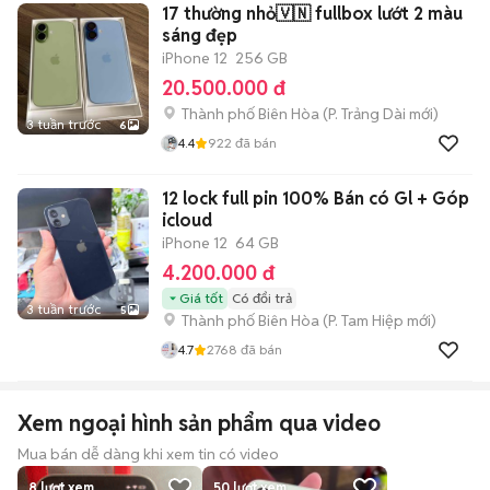
17 thường nhỏ🇻🇳 fullbox lướt 2 màu
sáng đẹp
iPhone 12
256 GB
20.500.000 đ
Thành phố Biên Hòa
(
P. Trảng Dài
mới)
3 tuần trước
6
4.4
922
đã bán
12 lock full pin 100% Bán có Gl + Góp
icloud
iPhone 12
64 GB
4.200.000 đ
Giá tốt
Có đổi trả
3 tuần trước
5
Thành phố Biên Hòa
(
P. Tam Hiệp
mới)
4.7
2768
đã bán
Xem ngoại hình sản phẩm qua video
Mua bán dễ dàng khi xem tin có video
8
lượt xem
50
lượt xem