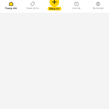
Trang chủ
Quản lý tin
Liên hệ
Tài khoản
Đăng tin
109.000 Bình chọn
Tải ứng dụng Chợ Tốt
Về Chợ Tốt
Quy chế sàn
Chính sách bảo mật
Giải quyết tranh chấp
CÔNG TY TNHH CHỢ TỐT - Người đại diện theo pháp luật:
Nguyễn Trọng Tấn; GPDKKD: 0312120782 do Sở KH & ĐT TP.HCM cấp ngày
11/01/2013;
GPMXH: 185/GP-BTTTT do Bộ Thông tin và Truyền thông
cấp ngày 09/07/2024 - Chịu trách nhiệm
nội dung: Trần Hoàng Ly.
Chính sách sử dụng
Địa chỉ: Tầng 18, Toà nhà UOA, Số 6 đường Tân Trào, Phường Tân Mỹ,