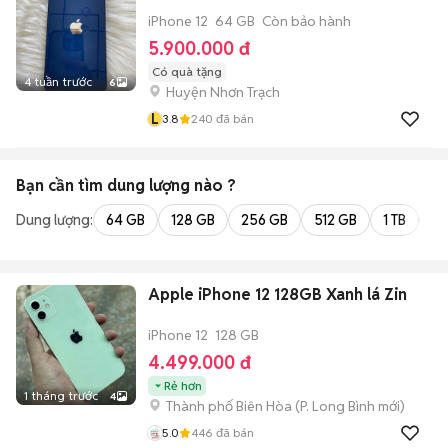
iPhone 12
64 GB
Còn bảo hành
5.900.000 đ
Có quà tặng
4 tuần trước
6
Huyện Nhơn Trạch
L
3.8
240
đã bán
Bạn cần tìm
dung lượng
nào ?
Dung lượng:
64 GB
128 GB
256 GB
512 GB
1 TB
2 
Apple iPhone 12 128GB Xanh lá Zin
iPhone 12
128 GB
4.499.000 đ
Rẻ hơn
1 tháng trước
4
Thành phố Biên Hòa
(
P. Long Bình
mới)
5.0
446
đã bán