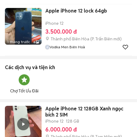
Apple iPhone 12 lock 64gb
iPhone 12
3.500.000 đ
Thành phố Biên Hòa
(
P. Trấn Biên
mới)
1 tháng trước
6
Vodka Men Biên Hoà
Các dịch vụ và tiện ích
Chợ Tốt Ưu Đãi
Apple iPhone 12 128GB Xanh ngọc
bích 2 SIM
iPhone 12
128 GB
6.000.000 đ
Thành phố Biên Hòa
(
P. Tam Hiệp
mới)