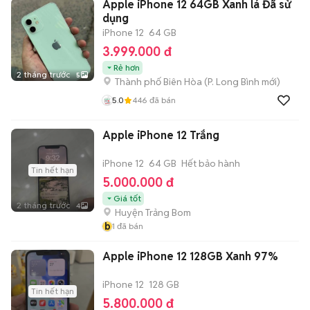
Apple iPhone 12 64GB Xanh lá Đã sử
dụng
iPhone 12
64 GB
3.999.000 đ
Rẻ hơn
2 tháng trước
5
Thành phố Biên Hòa
(
P. Long Bình
mới)
5.0
446
đã bán
Apple iPhone 12 Trắng
iPhone 12
64 GB
Hết bảo hành
Tin hết hạn
5.000.000 đ
Giá tốt
2 tháng trước
4
Huyện Trảng Bom
b
1
đã bán
Apple iPhone 12 128GB Xanh 97%
iPhone 12
128 GB
Tin hết hạn
5.800.000 đ