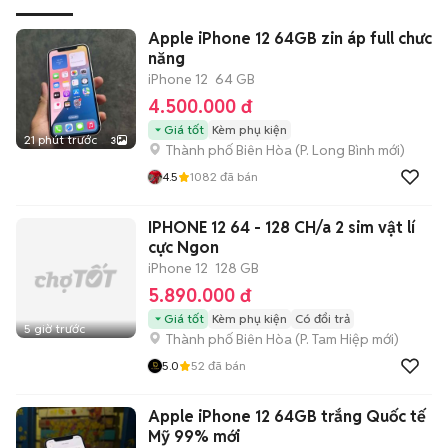
Apple iPhone 12 64GB zin áp full chưc
năng
iPhone 12
64 GB
4.500.000 đ
Giá tốt
Kèm phụ kiện
21 phút trước
3
Thành phố Biên Hòa
(
P. Long Bình
mới)
4.5
1082
đã bán
IPHONE 12 64 - 128 CH/a 2 sim vật lí
cực Ngon
iPhone 12
128 GB
5.890.000 đ
Giá tốt
Kèm phụ kiện
Có đổi trả
5 giờ trước
Thành phố Biên Hòa
(
P. Tam Hiệp
mới)
5.0
52
đã bán
Apple iPhone 12 64GB trắng Quốc tế
Mỹ 99% mới