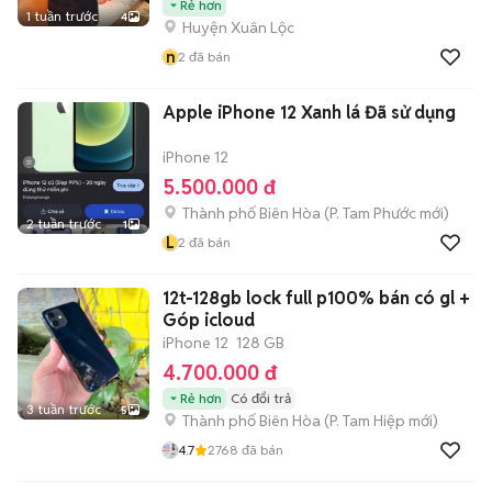
Rẻ hơn
1 tuần trước
4
Huyện Xuân Lộc
n
2
đã bán
Apple iPhone 12 Xanh lá Đã sử dụng
iPhone 12
5.500.000 đ
Thành phố Biên Hòa
(
P. Tam Phước
mới)
2 tuần trước
1
L
2
đã bán
12t-128gb lock full p100% bán có gl +
Góp icloud
iPhone 12
128 GB
4.700.000 đ
Rẻ hơn
Có đổi trả
3 tuần trước
5
Thành phố Biên Hòa
(
P. Tam Hiệp
mới)
4.7
2768
đã bán