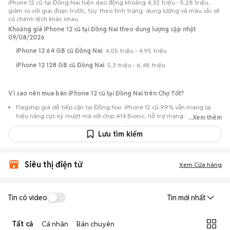
iPhone 12 cũ tại Đồng Nai hiện dao động khoảng 4,32 triệu - 5,28 triệu,
giảm so với giai đoạn trước, tùy theo tình trạng, dung lượng và màu sắc sẽ
có chênh lệch khác nhau.
Khoảng giá iPhone 12 cũ tại Đồng Nai theo dung lượng cập nhật
09/08/2026
iPhone 12 64 GB cũ Đồng Nai
: 4,05 triệu - 4,95 triệu
iPhone 12 128 GB cũ Đồng Nai
: 5,3 triệu - 6,48 triệu
Vì sao nên mua bán iPhone 12 cũ tại Đồng Nai trên Chợ Tốt?
Flagship giá dễ tiếp cận tại Đồng Nai: iPhone 12 cũ 99% vẫn mang lại
hiệu năng cực kỳ mượt mà với chip A14 Bionic, hỗ trợ mạng 5G tốc độ
...Xem thêm
cao, cụm camera kép 12MP chụp đêm ấn tượng và màn hình Super
Retina XDR OLED 6.1 inch sắc nét, nhưng có mức giá hợp lý hơn rất nhiều
Lưu tìm kiếm
so với khi mới ra mắt.
Nguồn lựa chọn phong phú: Hơn 53 tin đăng tại Đồng Nai, tập trung
Siêu thị điện tử
nhiều ở TP Biên Hòa, TP Long Khánh… với các phiên bản 64GB, 128GB,
Xem Cửa hàng
256GB và các màu Đen, Trắng, Đỏ, Xanh lá, Xanh dương, Tím.
Chủ động kiểm tra máy: Dễ dàng hẹn gặp để kiểm tra ngoại hình và
tình trạng máy trước khi mua.
Tin có video
Tin mới nhất
Mua bán nhanh chóng: Giao dịch trực tiếp, ít thủ tục, chốt nhanh khi hai
bên đồng ý.
Tất cả
Cá nhân
Bán chuyên