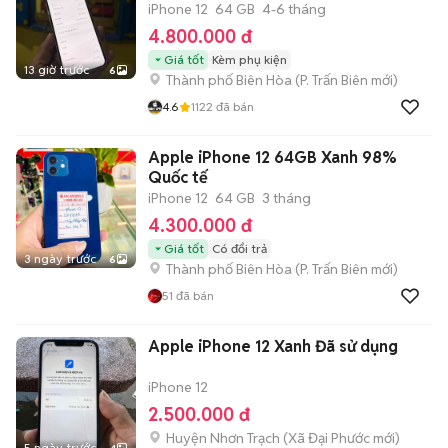
iPhone 12
64 GB
4-6 tháng
4.800.000 đ
Giá tốt
Kèm phụ kiện
13 giờ trước
6
Thành phố Biên Hòa
(
P. Trấn Biên
mới)
4.6
1122
đã bán
Apple iPhone 12 64GB Xanh 98%
Quốc tế
iPhone 12
64 GB
3 tháng
4.300.000 đ
Giá tốt
Có đổi trả
3 ngày trước
6
Thành phố Biên Hòa
(
P. Trấn Biên
mới)
51
đã bán
Apple iPhone 12 Xanh Đã sử dụng
iPhone 12
2.500.000 đ
Huyện Nhơn Trạch
(
Xã Đại Phước
mới)
5 ngày trước