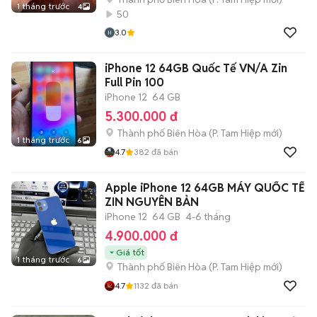
1 tháng trước
4
50
3.0
iPhone 12 64GB Quốc Tế VN/A Zin
Full Pin 100
iPhone 12
64 GB
5.300.000 đ
Thành phố Biên Hòa
(
P. Tam Hiệp
mới)
1 tháng trước
6
4.7
382
đã bán
Apple iPhone 12 64GB MÁY QUỐC TẾ
ZIN NGUYÊN BẢN
iPhone 12
64 GB
4-6 tháng
4.900.000 đ
Giá tốt
1 tháng trước
6
Thành phố Biên Hòa
(
P. Tam Hiệp
mới)
4.7
1132
đã bán