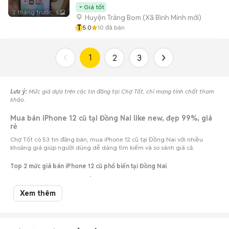
Giá tốt
2 tháng trước
5
Huyện Trảng Bom
(
Xã Bình Minh
mới)
T
5.0
10
đã bán
1
2
3
Lưu ý:
Mức giá dựa trên các tin đăng tại Chợ Tốt, chỉ mang tính chất tham
khảo.
Mua bán iPhone 12 cũ tại Đồng Nai like new, đẹp 99%, giá
rẻ
Chợ Tốt có 53 tin đăng bán, mua iPhone 12 cũ tại Đồng Nai với nhiều
khoảng giá giúp người dùng dễ dàng tìm kiếm và so sánh giá cả.
Top 2 mức giá bán iPhone 12 cũ phổ biến tại Đồng Nai
iPhone 12 giá 3 - 5 triệu Đồng Nai
: 24 điện thoại
iPhone 12 giá 5 - 7 triệu Đồng Nai
: 23 điện thoại
Xem thêm
Chợ Tốt - Nơi mua bán iPhone 12 cũ tại Đồng Nai giá tốt nhất!