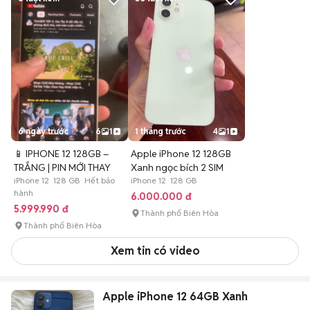
6 ngày trước
6
1
1 tháng trước
4
1
📱 IPHONE 12 128GB –
Apple iPhone 12 128GB
TRẮNG | PIN MỚI THAY
Xanh ngọc bích 2 SIM
iPhone 12 128 GB Hết bảo
iPhone 12 128 GB
hành
6.000.000 đ
5.999.990 đ
Thành phố Biên Hòa
Thành phố Biên Hòa
Xem tin có video
Apple iPhone 12 64GB Xanh