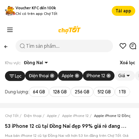
Voucher KFC đến 100k
Tải app
Chỉ có trên app Chợ Tốt
Khu vực:
Đồng Nai
Xoá lọc
Điện thoại
Apple
iPhone 12
Giá
Lọc
Dung lượng:
64 GB
128 GB
256 GB
512 GB
1 TB
2 
Chợ Tốt
Điện thoại
Apple
Apple iPhone 12
Apple iPhone 12 Đồng Nai
53 iPhone 12 cũ tại Đồng Nai đẹp 99% giá rẻ đang bán 08/2026
Mua bán iPhone 12 cũ tại Đồng Nai với hơn 53 tin đăng trên Chợ Tốt. Giá