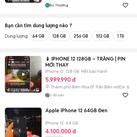
4
Bú Thương
Bạn cần tìm
dung lượng
nào ?
Dung lượng:
64 GB
128 GB
256 GB
512 GB
1 TB
2 
📱 IPHONE 12 128GB – TRẮNG | PIN
MỚI THAY
iPhone 12
128 GB
Hết bảo hành
5.999.990 đ
Thành phố Biên Hòa
(
P. Trấn Biên
mới)
8
6 ngày trước
6
3
đã bán
Apple iPhone 12 64GB Đen
iPhone 12
64 GB
4.100.000 đ