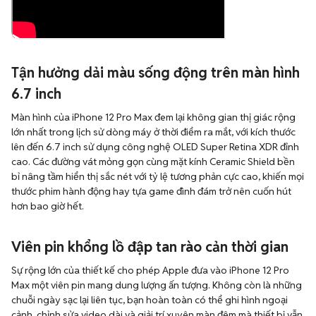
Tận hưởng dải màu sống động trên màn hình
6.7 inch
Màn hình của iPhone 12 Pro Max đem lại không gian thị giác rộng
lớn nhất trong lịch sử dòng máy ở thời điểm ra mắt, với kích thước
lên đến 6.7 inch sử dụng công nghệ OLED Super Retina XDR đỉnh
cao. Các đường vát mỏng gọn cùng mặt kính Ceramic Shield bền
bỉ nâng tầm hiển thị sắc nét với tỷ lệ tương phản cực cao, khiến mọi
thước phim hành động hay tựa game đình đám trở nên cuốn hút
hơn bao giờ hết.
Viên pin khổng lồ đập tan rào cản thời gian
Sự rộng lớn của thiết kế cho phép Apple đưa vào iPhone 12 Pro
Max một viên pin mang dung lượng ấn tượng. Không còn là những
chuỗi ngày sạc lại liên tục, bạn hoàn toàn có thể ghi hình ngoại
cảnh, chỉnh sửa video dài và giải trí xuyên màn đêm mà thiết bị vẫn