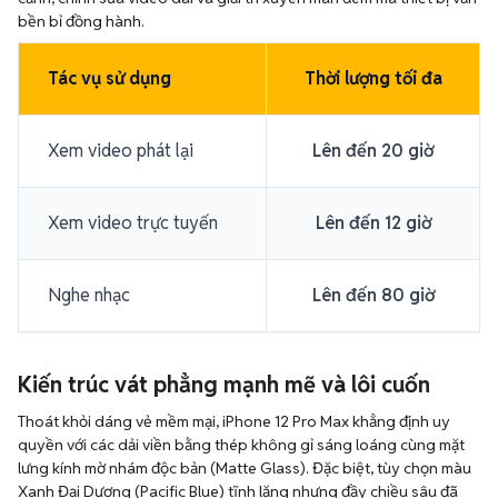
bền bỉ đồng hành.
Tác vụ sử dụng
Thời lượng tối đa
Xem video phát lại
Lên đến 20 giờ
Xem video trực tuyến
Lên đến 12 giờ
Nghe nhạc
Lên đến 80 giờ
Kiến trúc vát phẳng mạnh mẽ và lôi cuốn
Thoát khỏi dáng vẻ mềm mại, iPhone 12 Pro Max khẳng định uy
quyền với các dải viền bằng thép không gỉ sáng loáng cùng mặt
lưng kính mờ nhám độc bản (Matte Glass). Đặc biệt, tùy chọn màu
Xanh Đại Dương (Pacific Blue) tĩnh lặng nhưng đầy chiều sâu đã
tạo ra cơn bão săn lùng ngay từ khi thiết bị lên kệ.