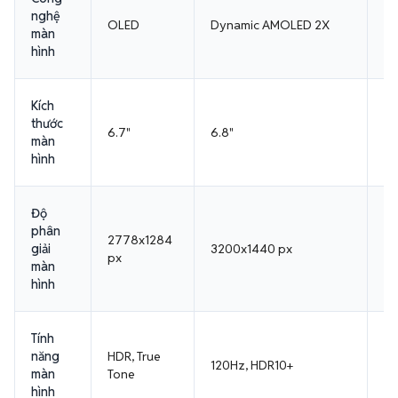
nghệ
OLED
Dynamic AMOLED 2X
L
màn
hình
Kích
thước
6.7"
6.8"
6.
màn
hình
Độ
phân
2778x1284
giải
3200x1440 px
32
px
màn
hình
Tính
năng
HDR, True
12
120Hz, HDR10+
màn
Tone
Vi
hình