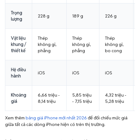
Trọng
228 g
189 g
226 g
lượng
Vật liệu
Thép
Thép
Thép
khung /
không gỉ,
không gỉ,
không gỉ,
thiết kế
phẳng
phẳng
bo cong
Hệ điều
iOS
iOS
iOS
hành
Khoảng
6,66 triệu -
5,85 triệu
4,32 triệu -
giá
8,14 triệu
- 7,15 triệu
5,28 triệu
Xem thêm
bảng giá iPhone mới nhất 2026
để đối chiếu mức giá
giữa tất cả các dòng iPhone hiện có trên thị trường.
iPhone 12 Pro Max đọ sức với Samsung