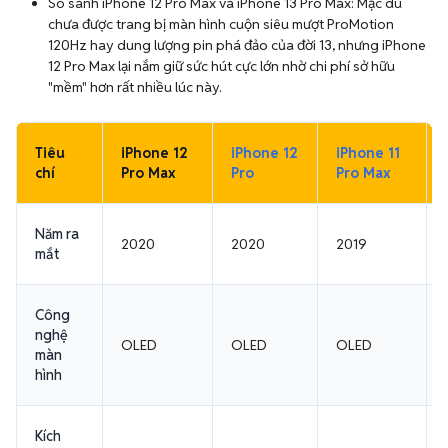
chưa được trang bị màn hình cuộn siêu mượt ProMotion
120Hz hay dung lượng pin phá đảo của đời 13, nhưng iPhone
12 Pro Max lại nắm giữ sức hút cực lớn nhờ chi phí sở hữu
"mềm" hơn rất nhiều lúc này.
Tiêu
iPhone 12
iPhone 12
iPhone 11
chí
Pro Max
Pro
Pro Max
Năm ra
2020
2020
2019
mắt
Công
nghệ
OLED
OLED
OLED
màn
hình
Kích
thước