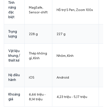
năng
MagSafe,
Hỗ trợ S Pen, Zoom 100x
Sạ
đặc
Sensor-shift
biệt
Trọng
228 g
227 g
20
lượng
Vật liệu
Thép không
khung /
Nhôm, Kính
Nh
gỉ, Kính
thiết kế
Hệ điều
iOS
Android
An
hành
Khoảng
6,66 triệu -
3,
4,23 triệu - 5,17 triệu
giá
8,14 triệu
tr