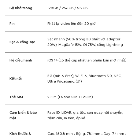
Bộ nhớ trong
128GB / 256GB / 512GB
Pin
Phát lại video lên đến 20 giờ
Sạc nhanh (50% trong 30 phút với adapter
Sạc & cổng sạc
20W), MagSafe 15W, Qi 7.5W, cổng Lightning
Hệ điều hành
iOS 14 (có thể cập nhật lên phiên bản mới nhất)
5G (sub-6 GHz), Wi-Fi 6, Bluetooth 5.0, NFC,
Kết nối
Ultra Wideband (U1)
Thẻ SIM
2 SIM (1 Nano-SIM + 1 eSIM)
Cảm biến & bảo
Face ID, LiDAR, gia tốc, con quay hồi chuyển,
mật
tiệm cận, la bàn, áp kế
Kích thước &
Cao: 160.8 mm • Rộng: 78.1 mm • Dày: 7.4 mm •
trọng lượng
Trọng lượng: 228 gram