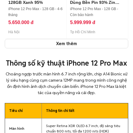
Màn Full
iPhone 12 Pro Max - 128 GB - 4-6
iPhone 12 Pro Max - 128 GB -
tháng
Còn bảo hành
5.650.000 đ
5.999.999 đ
Hà Nội
Tp Hồ Chí Minh
Xem thêm
Thông số kỹ thuật iPhone 12 Pro Max
Choáng ngợp trước màn hình 6.7 inch rộng lớn, chip A14 Bionic xử
lý siêu hạng cùng cụm camera 12MP mang trong mình công nghệ
ổn định hình ảnh dịch chuyển cảm biến. iPhone 12 Pro Max là kiệt
tác của quyền năng và cái đẹp.
Tiêu chí
Thông tin chi tiết
Super Retina XDR OLED 6.7 inch, độ sáng tiêu
Màn hình
chuẩn 800 nits, tối đa 1.200 nits (HDR)