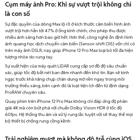
là con số
Sự đặc quyền của dòng Max lộ rõ ở kích thước cảm biến hình ảnh
vượt trội hơn hẳn tới 47% ở ống kính chính, cho phép thu được
nhiều ánh sáng hơn bao giờ hết. Hơn thế, công nghệ ổn định hình
ảnh quang học dịch chuyển cảm biến (Sensor-shift OIS) vốn chỉ có
trên máy ảnh DSLR, nay giúp iPhone 12 Pro Max loại bỏ tối đa hiện
tượng nhòe do rung tay.
Sự xuất hiện của máy quét LiDAR cung cấp sơ đồ độ sâu chuẩn
xác, giúp tốc độ bắt nét ban đêm nhanh đến khó tin. Bạn sẽ kinh
ngạc trước khả năng chụp chân dung mờ nền ngay trong môi
trường thiếu sáng, bên cạnh đó là loạt tiện ích đến từ định dạng
ProRAW chuyên sâu.
Quay phim trên iPhone 12 Pro Max không chỉ đáp ứng độ phân
giải 4K mà còn bứt phá với chuẩn Dolby Vision HDR ở tốc độ
60fps. Hệ thống thu âm và xử lý rung lắc tuyệt vời sẽ thay thế mọi
bộ thiết bị chống rung cồng kềnh.
Trải nghiệm mượt mà không độ trễ cùng iOS