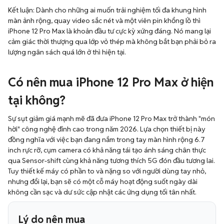
Kết luận: Dành cho những ai muốn trải nghiệm tối đa khung hình
màn ảnh rộng, quay video sắc nét và một viên pin khổng lồ thì
iPhone 12 Pro Max là khoản đầu tư cực kỳ xứng đáng. Nó mang lại
cảm giác thời thượng qua lớp vỏ thép mà không bắt bạn phải bỏ ra
lượng ngân sách quá lớn ở thì hiện tại.
Có nên mua iPhone 12 Pro Max ở hiện
tại không?
Sự sụt giảm giá mạnh mẽ đã đưa iPhone 12 Pro Max trở thành "món
hời" công nghệ đỉnh cao trong năm 2026. Lựa chọn thiết bị này
đồng nghĩa với việc bạn đang nắm trong tay màn hình rộng 6.7
inch rực rỡ, cụm camera có khả năng tái tạo ánh sáng chân thực
qua Sensor-shift cùng khả năng tương thích 5G đón đầu tương lai.
Tuy thiết kế máy có phần to và nặng so với người dùng tay nhỏ,
nhưng đổi lại, bạn sẽ có một cỗ máy hoạt động suốt ngày dài
không cần sạc và dư sức cập nhật các ứng dụng tối tân nhất.
Lý do nên mua