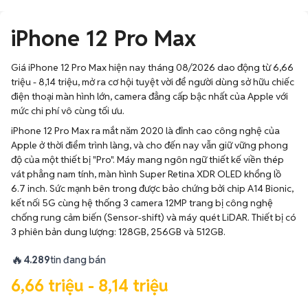
iPhone 12 Pro Max
Giá iPhone 12 Pro Max hiện nay tháng 08/2026 dao động từ 6,66
triệu - 8,14 triệu, mở ra cơ hội tuyệt vời để người dùng sở hữu chiếc
điện thoại màn hình lớn, camera đẳng cấp bậc nhất của Apple với
mức chi phí vô cùng tối ưu.
iPhone 12 Pro Max ra mắt năm 2020 là đỉnh cao công nghệ của
Apple ở thời điểm trình làng, và cho đến nay vẫn giữ vững phong
độ của một thiết bị "Pro". Máy mang ngôn ngữ thiết kế viền thép
vát phẳng nam tính, màn hình Super Retina XDR OLED khổng lồ
6.7 inch. Sức mạnh bên trong được bảo chứng bởi chip A14 Bionic,
kết nối 5G cùng hệ thống 3 camera 12MP trang bị công nghệ
chống rung cảm biến (Sensor-shift) và máy quét LiDAR. Thiết bị có
3 phiên bản dung lượng: 128GB, 256GB và 512GB.
🔥
4.289
tin đang bán
6,66 triệu - 8,14 triệu