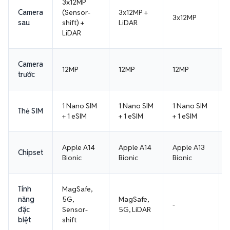
Camera
(Sensor-
3x12MP +
3x12MP
sau
shift) +
LiDAR
LiDAR
Camera
12MP
12MP
12MP
trước
1 Nano SIM
1 Nano SIM
1 Nano SIM
Thẻ SIM
+ 1 eSIM
+ 1 eSIM
+ 1 eSIM
Apple A14
Apple A14
Apple A13
Chipset
Bionic
Bionic
Bionic
Tính
MagSafe,
năng
5G,
MagSafe,
-
đặc
Sensor-
5G, LiDAR
biệt
shift