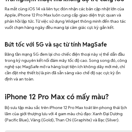
Ra mắt cùng iOS 14 và liên tục đón nhận các bản cập nhật lớn của
Apple, iPhone 12 Pro Max luôn cung cấp giao diện trực quan và
phản hồi lập tức. Từ việc sử dụng Widget thông minh đến thao tác
vuốt chạm hàng ngày đều mang lại cảm giác cực kỳ gắn kết.
Bứt tốc với 5G và sạc từ tính MagSafe
Băng tần mạng 5G đem lại cho chiếc điện thoại này vị thế dẫn đầu
trong kỷ nguyên kết nối đám mây tốc độ cao. Song song đó, công
nghệ sạc MagSafe mở ra hàng loạt tiện ích không dây mới mẻ, chỉ
cần đặt nhẹ thiết bị là pin đã sẵn sàng vào chế độ sạc cực kỳ ổn
định và an toàn.
iPhone 12 Pro Max có mấy màu?
Bộ sưu tập màu sắc trên iPhone 12 Pro Max toát lên phong thái lịch
lãm của giới thượng lưu với 4 gam màu chủ đạo: Xanh Đại Dương
(Pacific Blue), Vàng (Gold), Than Chì (Graphite) và Bạc (Silver).