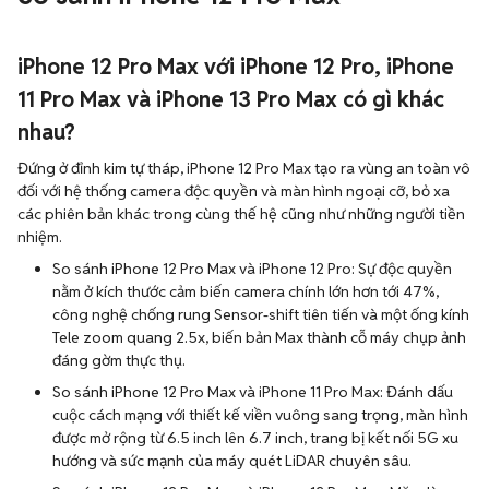
iPhone 12 Pro Max với iPhone 12 Pro, iPhone
11 Pro Max và iPhone 13 Pro Max có gì khác
nhau?
Đứng ở đỉnh kim tự tháp, iPhone 12 Pro Max tạo ra vùng an toàn vô
đối với hệ thống camera độc quyền và màn hình ngoại cỡ, bỏ xa
các phiên bản khác trong cùng thế hệ cũng như những người tiền
nhiệm.
So sánh iPhone 12 Pro Max và iPhone 12 Pro: Sự độc quyền
nằm ở kích thước cảm biến camera chính lớn hơn tới 47%,
công nghệ chống rung Sensor-shift tiên tiến và một ống kính
Tele zoom quang 2.5x, biến bản Max thành cỗ máy chụp ảnh
đáng gờm thực thụ.
So sánh iPhone 12 Pro Max và iPhone 11 Pro Max: Đánh dấu
cuộc cách mạng với thiết kế viền vuông sang trọng, màn hình
được mở rộng từ 6.5 inch lên 6.7 inch, trang bị kết nối 5G xu
hướng và sức mạnh của máy quét LiDAR chuyên sâu.
So sánh iPhone 12 Pro Max và iPhone 13 Pro Max: Mặc dù