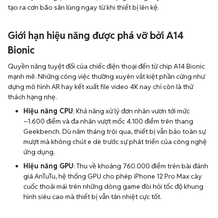
Giới hạn hiệu năng được phá vỡ bởi A14
Bionic
Quyền năng tuyệt đối của chiếc điện thoại đến từ chip A14 Bionic
mạnh mẽ. Những công việc thường xuyên vắt kiệt phần cứng như
dựng mô hình AR hay kết xuất file video 4K nay chỉ còn là thử
thách hạng nhẹ.
Hiệu năng CPU
: Khả năng xử lý đơn nhân vươn tới mức
~1.600 điểm và đa nhân vượt mốc 4.100 điểm trên thang
Geekbench. Dù năm tháng trôi qua, thiết bị vẫn bảo toàn sự
mượt mà không chút e dè trước sự phát triển của công nghệ
ứng dụng.
Hiệu năng GPU
: Thu về khoảng 760.000 điểm trên bài đánh
giá AnTuTu, hệ thống GPU cho phép iPhone 12 Pro Max cày
cuốc thoải mái trên những dòng game đòi hỏi tốc độ khung
hình siêu cao mà thiết bị vẫn tản nhiệt cực tốt.
Cụm máy ảnh Pro: Khi sự vượt trội không chỉ