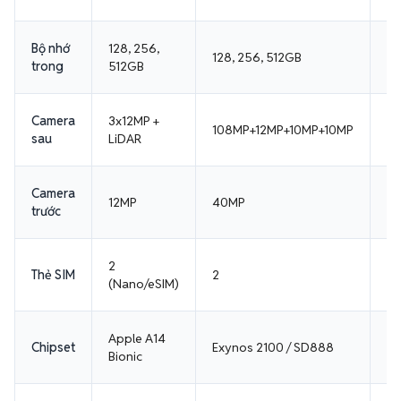
Bộ nhớ
128, 256,
128, 256, 512GB
12
trong
512GB
Camera
3x12MP +
108MP+12MP+10MP+10MP
5
sau
LiDAR
Camera
12MP
40MP
3
trước
2
Thẻ SIM
2
2
(Nano/eSIM)
Apple A14
Sn
Chipset
Exynos 2100 / SD888
Bionic
1
Tính