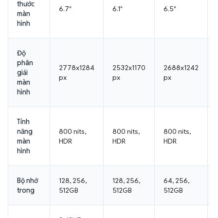
6.7"
6.1"
6.5"
màn
hình
Độ
phân
2778x1284
2532x1170
2688x1242
giải
px
px
px
màn
hình
Tính
năng
800 nits,
800 nits,
800 nits,
màn
HDR
HDR
HDR
hình
Bộ nhớ
128, 256,
128, 256,
64, 256,
trong
512GB
512GB
512GB
3x12MP