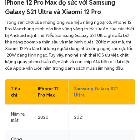
Galaxy S21 Ultra và Xiaomi 12 Pro
Trong sân chơi của những ông vua hiệu năng ngoại cỡ, iPhone 12
Pro Max chứng minh bản lĩnh vững vàng trước sức ép của các thiết
bị Android mạnh mẽ. Nếu Samsung Galaxy S21 Ultra ghi dấu bởi
khả năng zoom xa thần sầu và màn hình quét 120Hz mượt mà, thì
Xiaomi 12 Pro làm hài lòng người dùng nhờ công nghệ sạc cực tốc
120W đáng kinh ngạc. Tuy vậy, nhờ hệ sinh thái iOS ưu việt, chất
lượng quay phim chuẩn điện ảnh và con chip A14 bền bỉ, đại diện
của Apple vẫn luôn nằm trong danh sách mua sắm hàng đầu.
Tiêu
iPhone 12
Samsung Galaxy S21
Xi
chí
Pro Max
Ultra
Năm ra
2020
2021
20
mắt
Công