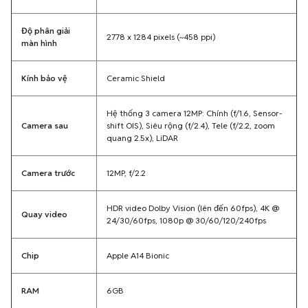
Độ phân giải
2778 x 1284 pixels (~458 ppi)
màn hình
Kính bảo vệ
Ceramic Shield
Hệ thống 3 camera 12MP: Chính (f/1.6, Sensor-
Camera sau
shift OIS), Siêu rộng (f/2.4), Tele (f/2.2, zoom
quang 2.5x), LiDAR
Camera trước
12MP, f/2.2
HDR video Dolby Vision (lên đến 60fps), 4K @
Quay video
24/30/60fps, 1080p @ 30/60/120/240fps
Chip
Apple A14 Bionic
RAM
6GB