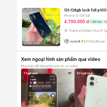
12t-128gb lock full p10
iPhone 12
128 GB
4.700.000 đ
Rẻ hơn
Có
Thành phố Biên Hòa
(
P. T
4.7
2764
đã bán
HUNG
2 tuần trước
5
Xem ngoại hình sản phẩm qua video
Mua bán dễ dàng khi xem tin có video
7
lượt xem
50
lượt xem