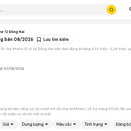
ne 12 Đồng Nai
ang bán 08/2026
Lưu tìm kiếm
ốt. Giá iPhone 12 cũ tại Đồng Nai hiện dao động khoảng 4,32 triệu - 5,28 triệu, g
hật 07/08/2026
 mang lại hiệu năng cực kỳ mượt mà với chip A14 Bionic, hỗ trợ mạng 5G tốc độ
 rất nhiều so với khi mới ra mắt.
p trung nhiều ở TP Biên Hòa, TP Long Khánh… với các phiên bản 64GB, 128GB, 25
Giá
Dung lượng
Màu sắc
Tình trạng
Đăng bở