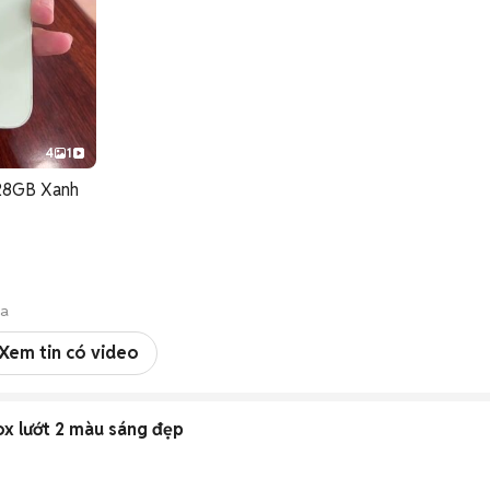
4
1
128GB Xanh
òa
Xem tin có video
ox lướt 2 màu sáng đẹp