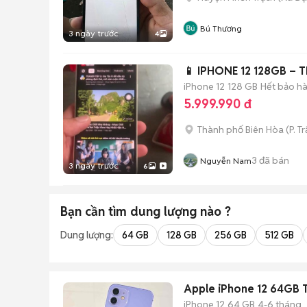
Bú Thương
3 ngày trước
4
📱 IPHONE 12 128GB – 
iPhone 12
128 GB
Hết bảo h
5.999.990 đ
Thành phố Biên Hòa
(
P. T
3
đã bán
Nguyễn Nam
3 ngày trước
6
Bạn cần tìm
dung lượng
nào ?
Dung lượng:
64 GB
128 GB
256 GB
512 GB
Apple iPhone 12 64GB 
iPhone 12
64 GB
4-6 tháng