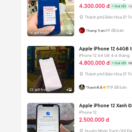
4.300.000 đ
Giá tốt
Có
Thành phố Biên Hòa
(
P. T
49
đã bán
Thang Tran
16 giờ trước
6
A
iPhone 12
64 GB
4-6 tháng
4.800.000 đ
Giá tốt
K
Thành phố Biên Hòa
(
P. T
4.6
1119
đã bán
Thanh
22 giờ trước
6
Apple iPhone 12 Xanh Đ
iPhone 12
2.500.000 đ
Huyện Nhơn Trạch
(
Xã Đạ