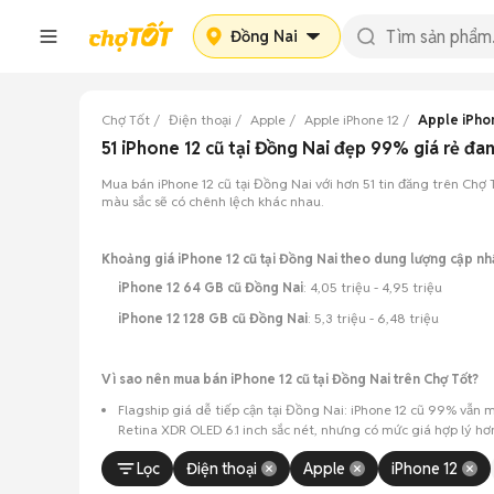
Đồng Nai
Chợ Tốt
Điện thoại
Apple
Apple iPhone 12
Apple iPho
51 iPhone 12 cũ tại Đồng Nai đẹp 99% giá rẻ đ
Mua bán iPhone 12 cũ tại Đồng Nai với hơn 51 tin đăng trên Chợ T
màu sắc sẽ có chênh lệch khác nhau.
Khoảng giá iPhone 12 cũ tại Đồng Nai theo dung lượng cập n
iPhone 12 64 GB cũ Đồng Nai
: 4,05 triệu - 4,95 triệu
iPhone 12 128 GB cũ Đồng Nai
: 5,3 triệu - 6,48 triệu
Vì sao nên mua bán iPhone 12 cũ tại Đồng Nai trên Chợ Tốt?
Flagship giá dễ tiếp cận tại Đồng Nai: iPhone 12 cũ 99% vẫn
Retina XDR OLED 6.1 inch sắc nét, nhưng có mức giá hợp lý hơn
Nguồn lựa chọn phong phú: Hơn 51 tin đăng tại Đồng Nai, tậ
Lọc
Điện thoại
Apple
iPhone 12