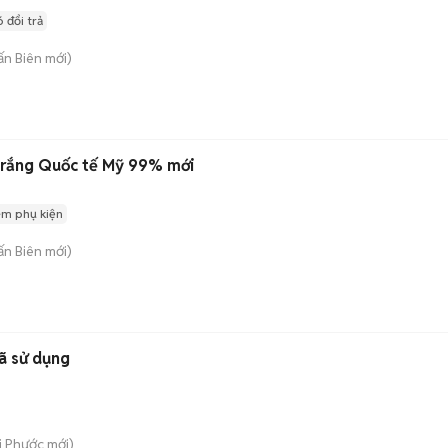
 đổi trả
rấn Biên
mới)
pple iPhone 12 64GB trắng Quốc tế Mỹ 99% mới
èm phụ kiện
rấn Biên
mới)
ã sử dụng
i Phước
mới)