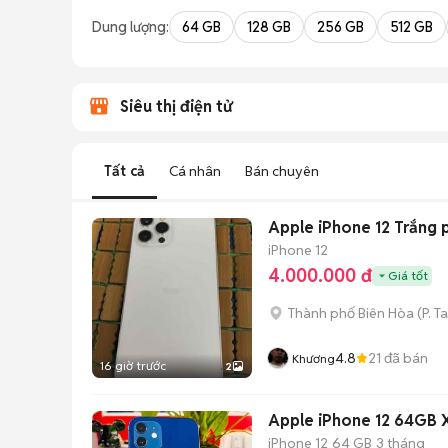
Chủ động kiểm tra máy: Dễ dàng hẹn gặp để kiểm tra ngoại h
Dung lượng:
64 GB
128 GB
256 GB
512 GB
Mua bán nhanh chóng: Giao dịch trực tiếp, ít thủ tục, chốt nh
Siêu thị điện tử
Tất cả
Cá nhân
Bán chuyên
Apple iPhone 12 Trắng 
iPhone 12
4.000.000 đ
Giá tốt
Thành phố Biên Hòa
(
P. 
4.8
21
đã bán
Khương
16 giờ trước
2
Apple iPhone 12 64GB 
iPhone 12
64 GB
3 tháng