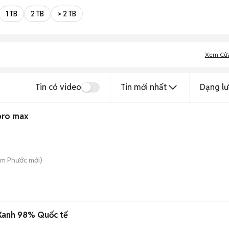
ình và tình trạng máy trước khi mua.
1 TB
2 TB
> 2 TB
anh khi hai bên đồng ý.
Xem Cử
Tin có video
Tin mới nhất
Dạng lư
pro max
Tam Phước
mới)
Xanh 98% Quốc tế