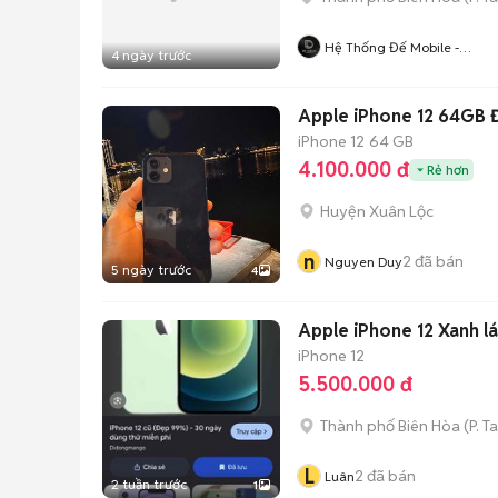
Hệ Thống Đế Mobile -
4 ngày trước
Demobile.vn
Apple iPhone 12 64GB 
iPhone 12
64 GB
4.100.000 đ
Rẻ hơn
Huyện Xuân Lộc
n
2
đã bán
Nguyen Duy
5 ngày trước
4
Apple iPhone 12 Xanh l
iPhone 12
5.500.000 đ
Thành phố Biên Hòa
(
P. 
L
2
đã bán
Luân
2 tuần trước
1