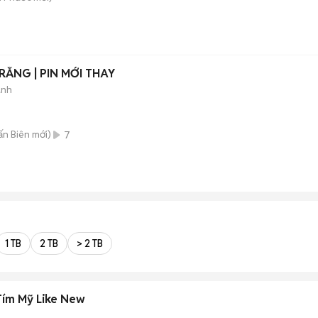
TRẮNG | PIN MỚI THAY
ành
rấn Biên
mới)
7
1 TB
2 TB
> 2 TB
Tím Mỹ Like New