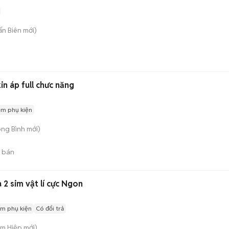
rấn Biên
mới)
n áp full chưc năng
èm phụ kiện
ong Bình
mới)
 bán
 2 sim vật lí cực Ngon
m phụ kiện
Có đổi trả
am Hiệp
mới)