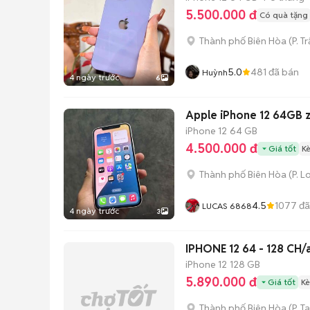
5.500.000 đ
Có quà tặng
Thành phố Biên Hòa
(
P. T
5.0
481
đã bán
Huỳnh
4 ngày trước
6
Apple iPhone 12 64GB zi
iPhone 12
64 GB
4.500.000 đ
Giá tốt
K
Thành phố Biên Hòa
(
P. L
4.5
1077
đã
LUCAS 6868
4 ngày trước
3
IPHONE 12 64 - 128 CH/a
iPhone 12
128 GB
5.890.000 đ
Giá tốt
Kè
Thành phố Biên Hòa
(
P. T