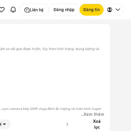
Đăng nhập
Đăng tin
Liên hệ
iảm so với giai đoạn trước, tùy theo tình trạng, dung lượng và
 cao, cụm camera kép 12MP chụp đêm ấn tượng và màn hình Super
...Xem thêm
Xoá
6GB và các màu Đen, Trắng, Đỏ, Xanh lá, Xanh dương, Tím.
i
lọc