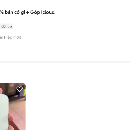
0% bán có gl + Góp icloud
 đổi trả
am Hiệp
mới)