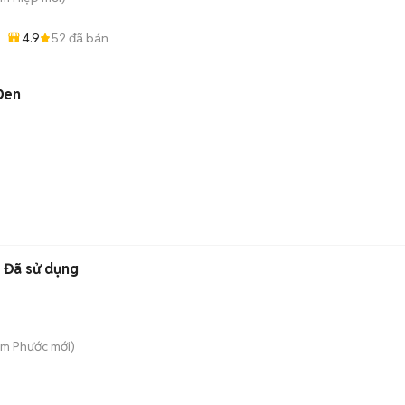
4.9
52
đã bán
Đen
á Đã sử dụng
Tam Phước
mới)