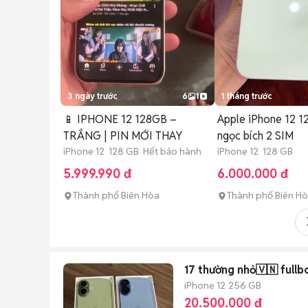
3 ngày trước
6
1
1 tháng trước
📱 IPHONE 12 128GB –
Apple iPhone 12 
TRẮNG | PIN MỚI THAY
ngọc bích 2 SIM
iPhone 12 128 GB Hết bảo hành
iPhone 12 128 GB
5.999.990 đ
6.000.000 đ
Thành phố Biên Hòa
Thành phố Biên H
17 thường nhỏ🇻🇳 fullb
iPhone 12
256 GB
20.500.000 đ