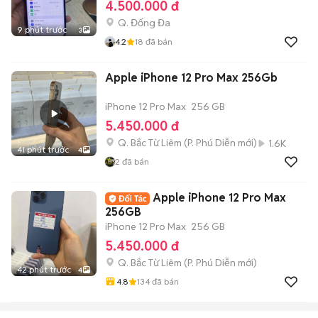
4.500.000 đ
Q. Đống Đa
9 phút trước
3
4.2
18
đã bán
Apple iPhone 12 Pro Max 256Gb
iPhone 12 Pro Max
256 GB
5.450.000 đ
Q. Bắc Từ Liêm
(
P. Phú Diễn
mới)
1.6K
41 phút trước
4
2
đã bán
Apple iPhone 12 Pro Max
256GB
iPhone 12 Pro Max
256 GB
5.450.000 đ
Q. Bắc Từ Liêm
(
P. Phú Diễn
mới)
42 phút trước
4
4.8
134
đã bán