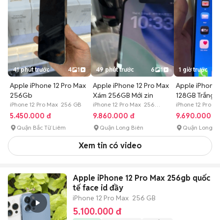
41 phút trước
4
1
49 phút trước
6
1
1 giờ trước
Apple iPhone 12 Pro Max
Apple iPhone 12 Pro Max
Apple iPhone 
256Gb
Xám 256GB Mới zin
128GB Trắng 
iPhone 12 Pro Max 256 GB
iPhone 12 Pro Max 256
iPhone 12 Pro M
GB Hết bảo hành
5.450.000 đ
9.860.000 đ
9.690.000 đ
Quận Bắc Từ Liêm
Quận Long Biên
Quận Long B
Xem tin có video
Apple iPhone 12 Pro Max 256gb quốc
tế face id đầy
iPhone 12 Pro Max
256 GB
5.100.000 đ