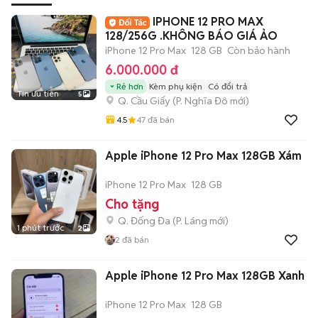
IPHONE 12 PRO MAX
128/256G .KHÔNG BÁO GIÁ ẢO
iPhone 12 Pro Max
128 GB
Còn bảo hành
6.000.000 đ
Rẻ hơn
Kèm phụ kiện
Có đổi trả
Tin ưu tiên
5
Q. Cầu Giấy
(
P. Nghĩa Đô
mới)
4.5
47
đã bán
Apple iPhone 12 Pro Max 128GB Xám
iPhone 12 Pro Max
128 GB
Cho tặng
Q. Đống Đa
(
P. Láng
mới)
1 phút trước
2
2
đã bán
Apple iPhone 12 Pro Max 128GB Xanh
iPhone 12 Pro Max
128 GB