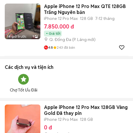
Apple iPhone 12 Pro Max QTE 128GB
Trắng Nguyên bản
iPhone 12 Pro Max
128 GB
7-12 tháng
7.850.000 đ
Giá tốt
14 giờ trước
5
Q. Đống Đa
(
P. Láng
mới)
4.8
243
đã bán
Các dịch vụ và tiện ích
Chợ Tốt Ưu Đãi
Apple iPhone 12 Pro Max 128GB Vàng
Gold Đã thay pin
iPhone 12 Pro Max
128 GB
0 đ