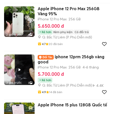
Apple iPhone 12 Pro Max 256GB
Vàng 95%
iPhone 12 Pro Max
256 GB
5.650.000 đ
Rẻ hơn
Kèm phụ kiện
Có đổi trả
2 giờ trước
4
Q. Bắc Từ Liêm
(
P. Phú Diễn
mới)
4.7
20
đã bán
iphone 12prm 256gb vàng
good
iPhone 12 Pro Max
256 GB
4-6 tháng
5.700.000 đ
Rẻ hơn
3 giờ trước
3
Q. Bắc Từ Liêm
(
P. Phú Diễn
mới)
4.4K
4.9
14
đã bán
Apple iPhone 15 plus 128GB Quốc tế