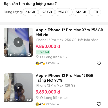
Bạn cần tìm
dung lượng
nào ?
Dung lượng:
64 GB
128 GB
256 GB
512 GB
1 TB
2 
Apple iPhone 12 Pro Max Xám 256GB
Mới zin
iPhone 12 Pro Max
256 GB
Hết bảo hành
9.860.000 đ
Giá tốt
49 phút trước
6
Q. Long Biên
15
4.7
297
đã bán
Apple iPhone 12 Pro Max 128GB
Trắng Mới 97%
iPhone 12 Pro Max
128 GB
9.690.000 đ
Q. Long Biên
235
1 giờ trước
5
4.7
297
đã bán