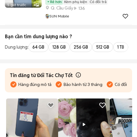
Rẻ hơn
Kèm phụ kiện
Có đổi trả
5 giờ trước
4
Q. Cầu Giấy
136
SUN Mobile
Bạn cần tìm
dung lượng
nào ?
Dung lượng:
64 GB
128 GB
256 GB
512 GB
1 TB
2 
Tin đăng từ Đối Tác Chợ Tốt
Hàng đúng mô tả
Bảo hành từ 3 tháng
Có đổi trả