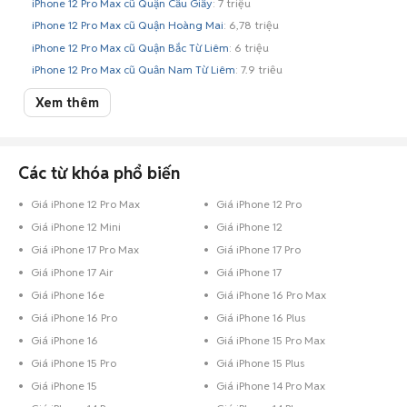
iPhone 12 Pro Max cũ Quận Cầu Giấy
: 7 triệu
iPhone 12 Pro Max cũ Quận Hoàng Mai
: 6,78 triệu
iPhone 12 Pro Max cũ Quận Bắc Từ Liêm
: 6 triệu
iPhone 12 Pro Max cũ Quận Nam Từ Liêm
: 7,9 triệu
iPhone 12 Pro Max cũ Quận Hà Đông
: 7,5 triệu
Xem thêm
iPhone 12 Pro Max cũ Quận Ba Đình
: 6,7 triệu
iPhone 12 Pro Max cũ Quận Long Biên
: 6,2 triệu
iPhone 12 Pro Max cũ Quận Tây Hồ
: 7,6 triệu
Các từ khóa phổ biến
Giá iPhone 12 Pro Max cũ tại Hà Nội theo màu sắc cập nhật 07/08/2026
Giá iPhone 12 Pro Max
Giá iPhone 12 Pro
iPhone 12 Pro Max màu xanh dương cũ Hà Nội
: 7,33 triệu
Giá iPhone 12 Mini
Giá iPhone 12
iPhone 12 Pro Max màu vàng cũ Hà Nội
: 7,25 triệu
Giá iPhone 17 Pro Max
Giá iPhone 17 Pro
iPhone 12 Pro Max màu xám cũ Hà Nội
: 6,81 triệu
Giá iPhone 17 Air
Giá iPhone 17
iPhone 12 Pro Max màu trắng cũ Hà Nội
: 7,25 triệu
Giá iPhone 16e
Giá iPhone 16 Pro Max
iPhone 12 Pro Max màu đen cũ Hà Nội
: 8,15 triệu
Giá iPhone 16 Pro
Giá iPhone 16 Plus
iPhone 12 Pro Max màu bạc cũ Hà Nội
: 6,5 triệu
Giá iPhone 16
Giá iPhone 15 Pro Max
Lưu ý:
Mức giá dựa trên các tin đăng tại Chợ Tốt, chỉ mang tính chất tham
Giá iPhone 15 Pro
Giá iPhone 15 Plus
khảo.
Giá iPhone 15
Giá iPhone 14 Pro Max