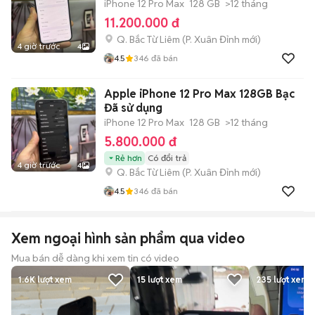
iPhone 12 Pro Max
128 GB
>12 tháng
11.200.000 đ
Q. Bắc Từ Liêm
(
P. Xuân Đỉnh
mới)
4 giờ trước
4
4.5
346
đã bán
Apple iPhone 12 Pro Max 128GB Bạc
Đã sử dụng
iPhone 12 Pro Max
128 GB
>12 tháng
5.800.000 đ
Rẻ hơn
Có đổi trả
4 giờ trước
4
Q. Bắc Từ Liêm
(
P. Xuân Đỉnh
mới)
4.5
346
đã bán
Xem ngoại hình sản phẩm qua video
Mua bán dễ dàng khi xem tin có video
1.6K
lượt xem
15
lượt xem
235
lượt xem