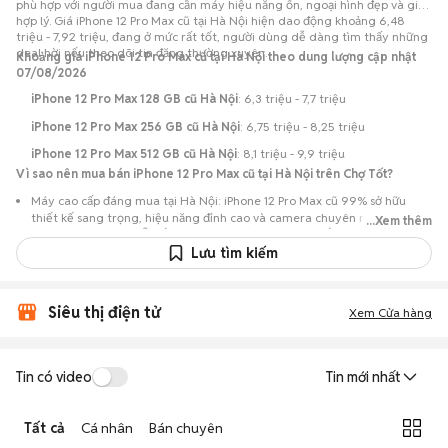
phù hợp với người mua đang cần máy hiệu năng ổn, ngoại hình đẹp và giá
hợp lý. Giá iPhone 12 Pro Max cũ tại Hà Nội hiện dao động khoảng 6,48
triệu - 7,92 triệu, đang ở mức rất tốt, người dùng dễ dàng tìm thấy những
deal hời nếu theo dõi tin đăng thường xuyên.
Khoảng giá iPhone 12 Pro Max cũ tại Hà Nội theo dung lượng cập nhật
07/08/2026
iPhone 12 Pro Max 128 GB cũ Hà Nội
: 6,3 triệu - 7,7 triệu
iPhone 12 Pro Max 256 GB cũ Hà Nội
: 6,75 triệu - 8,25 triệu
iPhone 12 Pro Max 512 GB cũ Hà Nội
: 8,1 triệu - 9,9 triệu
Vì sao nên mua bán iPhone 12 Pro Max cũ tại Hà Nội trên Chợ Tốt?
Máy cao cấp đáng mua tại Hà Nội: iPhone 12 Pro Max cũ 99% sở hữu
thiết kế sang trọng, hiệu năng đỉnh cao và camera chuyên nghiệp,
...Xem thêm
nhưng có mức giá dễ tiếp cận hơn so với khi mới ra mắt.
Lưu tìm kiếm
Nguồn lựa chọn phong phú: Hơn 752 tin đăng tại Hà Nội, tập trung
nhiều máy chất lượng ổn định giúp bạn dễ dàng tìm được sản phẩm ưng
ý.
Siêu thị điện tử
Xem Cửa hàng
Chủ động kiểm tra máy: Dễ dàng hẹn gặp người bán để kiểm tra ngoại
hình, màn hình và các chức năng của máy trước khi mua.
Mua bán nhanh chóng: Giao dịch trực tiếp tại Hà Nội, ít thủ tục, có thể
Tin có video
Tin mới nhất
chốt nhanh khi cả hai bên đồng ý về mức giá.
Tất cả
Cá nhân
Bán chuyên