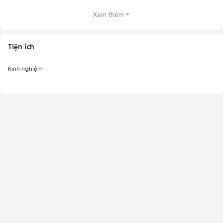
kiểm tra máy trực tiếp. Nếu chưa tìm được mức giá hoặc tình trạng máy
ưng ý, bạn có thể tham khảo thêm
iPhone 12 Pro Max cũ
ở các khu vực
Xem thêm
khác. Đồng thời, nên theo dõi
giá iPhone 12 Pro Max mới nhất
trước khi
quyết định.
Tiện ích
Kinh nghiệm