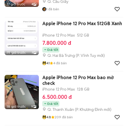
Q. Cầu Giấy
17 giờ trước
4
1
đã bán
Apple iPhone 12 Pro Max 512GB Xanh
iPhone 12 Pro Max
512 GB
7.800.000 đ
Giá tốt
18 giờ trước
3
Q. Hai Bà Trưng
(
P. Vĩnh Tuy
mới)
M
4.1
4
đã bán
Apple iPhone 12 Pro Max bao mở
check
iPhone 12 Pro Max
128 GB
6.500.000 đ
Giá tốt
18 giờ trước
5
Q. Thanh Xuân
(
P. Khương Đình
mới)
M
4.8
209
đã bán