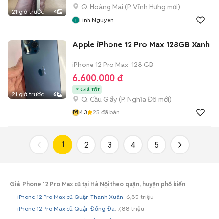
Q. Hoàng Mai
(
P. Vĩnh Hưng
mới)
21 giờ trước
4
Linh Nguyen
Apple iPhone 12 Pro Max 128GB Xanh
iPhone 12 Pro Max
128 GB
6.600.000 đ
Giá tốt
21 giờ trước
6
Q. Cầu Giấy
(
P. Nghĩa Đô
mới)
M
4.3
25
đã bán
1
2
3
4
5
Giá iPhone 12 Pro Max cũ tại Hà Nội theo quận, huyện phổ biến
iPhone 12 Pro Max cũ Quận Thanh Xuân
: 6,85 triệu
iPhone 12 Pro Max cũ Quận Đống Đa
: 7,88 triệu