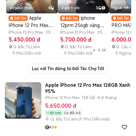
42 phút trước
4
3 giờ trước
3
Tin ưu tiên
Apple
iphone
I
iPhone 12 Pro Max
12prm 256gb vàng
PRO MAX 
256GB
iPhone 12 Pro Max
256
good
iPhone 12 Pro Max
256
.KHÔNG B
iPhone 12 Pr
GB
GB
4-6 tháng
GB
Còn bảo
5.450.000 đ
5.700.000 đ
6.000.00
ẢO
Q. Bắc Từ Liêm
Q. Bắc Từ Liêm
Q. Cầu Gi
4.4K
P. Phú Diễn mới
P. Phú Diễn mới
P. Nghĩa Đ
Lọc với Tin đăng từ Đối Tác Chợ Tốt
Apple iPhone 12 Pro Max 128GB Xanh
95%
iPhone 12 Pro Max
128 GB
4-6 tháng
5.650.000 đ
Rẻ hơn
Có đổi trả
11 giờ trước
4
Q. Bắc Từ Liêm
(
P. Phú Diễn
mới)
4.7