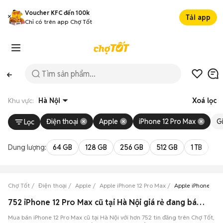
Voucher KFC đến 100k
Tải app
Chỉ có trên app Chợ Tốt
Khu vực:
Hà Nội
Xoá lọc
Điện thoại
Apple
iPhone 12 Pro Max
G
Lọc
Dung lượng:
64 GB
128 GB
256 GB
512 GB
1 TB
2 
Chợ Tốt
Điện thoại
Apple
Apple iPhone 12 Pro Max
Apple iPhone 12 
752 iPhone 12 Pro Max cũ tại Hà Nội giá rẻ đang bán 08/2026
Mua bán iPhone 12 Pro Max cũ tại Hà Nội với hơn 752 tin đăng trên Chợ Tốt,