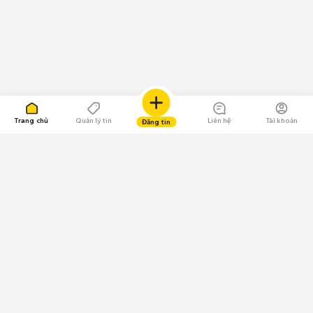
Trang chủ
Quản lý tin
Liên hệ
Tài khoản
Đăng tin
109.000 Bình chọn
Tải ứng dụng Chợ Tốt
Về Chợ Tốt
Quy chế sàn
Chính sách bảo mật
Giải quyết tranh chấp