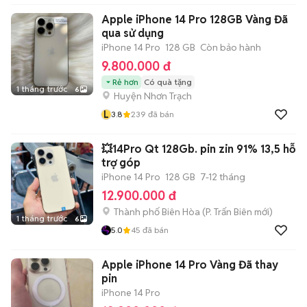
Apple iPhone 14 Pro 128GB Vàng Đã
qua sử dụng
iPhone 14 Pro
128 GB
Còn bảo hành
9.800.000 đ
Rẻ hơn
Có quà tặng
1 tháng trước
6
Huyện Nhơn Trạch
L
3.8
239
đã bán
💥14Pro Qt 128Gb. pin zin 91% 13,5 hỗ
trợ góp
iPhone 14 Pro
128 GB
7-12 tháng
12.900.000 đ
Thành phố Biên Hòa
(
P. Trấn Biên
mới)
1 tháng trước
6
5.0
45
đã bán
Apple iPhone 14 Pro Vàng Đã thay
pin
iPhone 14 Pro