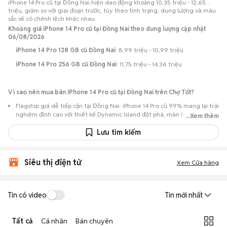
iPhone 14 Pro cũ tại Đồng Nai hiện dao động khoảng 10,35 triệu - 12,65
triệu, giảm so với giai đoạn trước, tùy theo tình trạng, dung lượng và màu
sắc sẽ có chênh lệch khác nhau.
Khoảng giá iPhone 14 Pro cũ tại Đồng Nai theo dung lượng cập nhật
06/08/2026
iPhone 14 Pro 128 GB cũ Đồng Nai
: 8,99 triệu - 10,99 triệu
iPhone 14 Pro 256 GB cũ Đồng Nai
: 11,75 triệu - 14,36 triệu
Vì sao nên mua bán iPhone 14 Pro cũ tại Đồng Nai trên Chợ Tốt?
Flagship giá dễ tiếp cận tại Đồng Nai: iPhone 14 Pro cũ 99% mang lại trải
nghiệm đỉnh cao với thiết kế Dynamic Island đột phá, màn hình Super
...Xem thêm
Retina XDR OLED 6.1 inch ProMotion 120Hz siêu mượt, chip A16 Bionic
cực mạnh và cụm camera 48MP siêu nét, với mức giá hợp lý hơn rất
Lưu tìm kiếm
nhiều so với khi mới ra mắt.
Nguồn lựa chọn phong phú: Hơn 71 tin đăng tại Đồng Nai, tập trung
Siêu thị điện tử
nhiều ở TP Biên Hòa, TP Long Khánh… với các phiên bản 128GB, 256GB,
Xem Cửa hàng
512GB, 1TB và các màu Đen Không Gian (Space Black), Bạc, Vàng, Tím
Đậm (Deep Purple).
Chủ động kiểm tra máy: Dễ dàng hẹn gặp để kiểm tra ngoại hình và
Tin có video
Tin mới nhất
tình trạng máy trước khi mua.
Mua bán nhanh chóng: Giao dịch trực tiếp, ít thủ tục, chốt nhanh khi hai
Tất cả
Cá nhân
Bán chuyên
bên đồng ý.