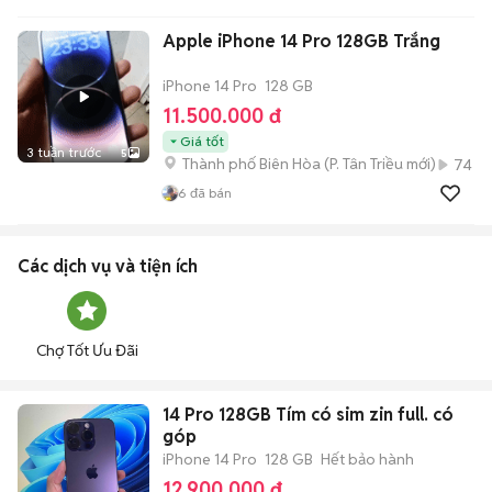
Apple iPhone 14 Pro 128GB Trắng
iPhone 14 Pro
128 GB
11.500.000 đ
Giá tốt
3 tuần trước
5
Thành phố Biên Hòa
(
P. Tân Triều
mới)
74
6
đã bán
Các dịch vụ và tiện ích
Chợ Tốt Ưu Đãi
14 Pro 128GB Tím có sim zin full. có
góp
iPhone 14 Pro
128 GB
Hết bảo hành
12.900.000 đ