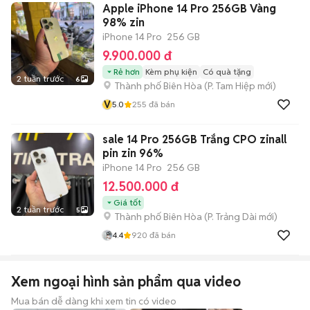
Apple iPhone 14 Pro 256GB Vàng
98% zin
iPhone 14 Pro
256 GB
9.900.000 đ
Rẻ hơn
Kèm phụ kiện
Có quà tặng
2 tuần trước
6
Thành phố Biên Hòa
(
P. Tam Hiệp
mới)
V
5.0
255
đã bán
sale 14 Pro 256GB Trắng CPO zinall
pin zin 96%
iPhone 14 Pro
256 GB
12.500.000 đ
Giá tốt
2 tuần trước
5
Thành phố Biên Hòa
(
P. Trảng Dài
mới)
4.4
920
đã bán
Xem ngoại hình sản phẩm qua video
Mua bán dễ dàng khi xem tin có video