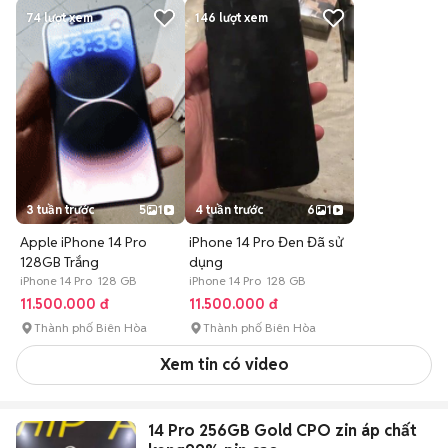
74
lượt xem
146
lượt xem
3 tuần trước
5
1
4 tuần trước
6
1
Apple iPhone 14 Pro
iPhone 14 Pro Đen Đã sử
128GB Trắng
dụng
iPhone 14 Pro 128 GB
iPhone 14 Pro 128 GB
11.500.000 đ
11.500.000 đ
Thành phố Biên Hòa
Thành phố Biên Hòa
Xem tin có video
14 Pro 256GB Gold CPO zin áp chất