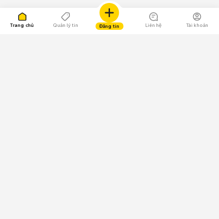
Trang chủ
Quản lý tin
Liên hệ
Tài khoản
Đăng tin
109.000 Bình chọn
Tải ứng dụng Chợ Tốt
Về Chợ Tốt
Quy chế sàn
Chính sách bảo mật
Giải quyết tranh chấp
CÔNG TY TNHH CHỢ TỐT - Người đại diện theo pháp luật:
Nguyễn Trọng Tấn; GPDKKD: 0312120782 do Sở KH & ĐT TP.HCM cấp ngày
11/01/2013;
GPMXH: 185/GP-BTTTT do Bộ Thông tin và Truyền thông
cấp ngày 09/07/2024 - Chịu trách nhiệm
nội dung: Trần Hoàng Ly.
Chính sách sử dụng