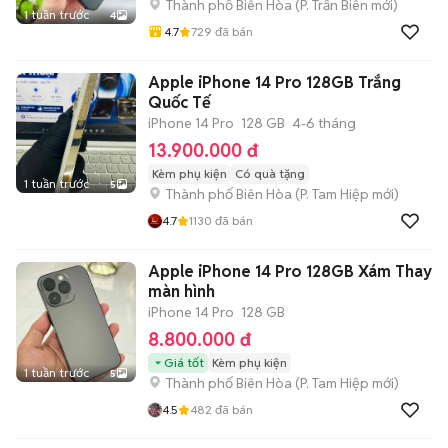
Thành phố Biên Hòa
(
P. Trấn Biên
mới)
1 tuần trước
4
4.7
729
đã bán
Apple iPhone 14 Pro 128GB Trắng
Quốc Tế
iPhone 14 Pro
128 GB
4-6 tháng
13.900.000 đ
Kèm phụ kiện
Có quà tặng
1 tuần trước
5
Thành phố Biên Hòa
(
P. Tam Hiệp
mới)
4.7
1130
đã bán
Apple iPhone 14 Pro 128GB Xám Thay
màn hình
iPhone 14 Pro
128 GB
8.800.000 đ
Giá tốt
Kèm phụ kiện
1 tuần trước
5
Thành phố Biên Hòa
(
P. Tam Hiệp
mới)
4.5
482
đã bán