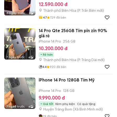
12.590.000 đ
Thành phố Biên Hòa
(
P. Trấn Biên
mới)
6 ngày trước
3
4.7
729
đã bán
14 Pro Qte 256GB Tím pin zin 90%
giá rẻ
iPhone 14 Pro
256 GB
10.200.000 đ
Rẻ hơn
7 ngày trước
6
Thành phố Biên Hòa
(
P. Trảng Dài
mới)
4.4
920
đã bán
iPhone 14 Pro 128GB Tím Mỹ
iPhone 14 Pro
128 GB
9.990.000 đ
Giá tốt
Kèm phụ kiện
Có quà tặng
7 ngày trước
6
Huyện Trảng Bom
(
Xã Bình Minh
mới)
29
đã bán