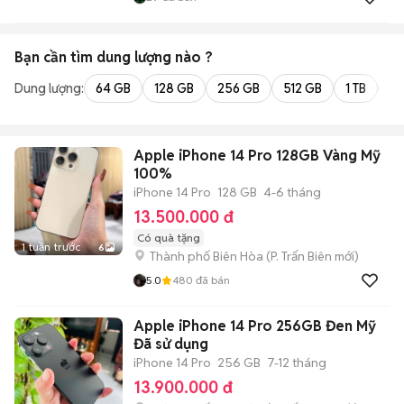
Bạn cần tìm
dung lượng
nào ?
Dung lượng:
64 GB
128 GB
256 GB
512 GB
1 TB
2 
Apple iPhone 14 Pro 128GB Vàng Mỹ
100%
iPhone 14 Pro
128 GB
4-6 tháng
13.500.000 đ
Có quà tặng
1 tuần trước
6
Thành phố Biên Hòa
(
P. Trấn Biên
mới)
5.0
480
đã bán
Apple iPhone 14 Pro 256GB Đen Mỹ
Đã sử dụng
iPhone 14 Pro
256 GB
7-12 tháng
13.900.000 đ