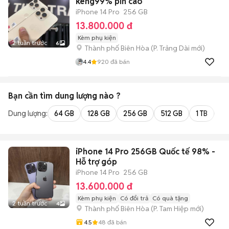
keng99% pin cao
iPhone 14 Pro
256 GB
13.800.000 đ
Kèm phụ kiện
2 tuần trước
6
Thành phố Biên Hòa
(
P. Trảng Dài
mới)
4.4
920
đã bán
Bạn cần tìm
dung lượng
nào ?
Dung lượng:
64 GB
128 GB
256 GB
512 GB
1 TB
2 
iPhone 14 Pro 256GB Quốc tế 98% -
Hỗ trợ góp
iPhone 14 Pro
256 GB
13.600.000 đ
Kèm phụ kiện
Có đổi trả
Có quà tặng
2 tuần trước
4
Thành phố Biên Hòa
(
P. Tam Hiệp
mới)
4.5
48
đã bán