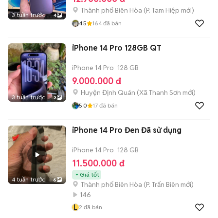
Thành phố Biên Hòa
(
P. Tam Hiệp
mới)
3 tuần trước
4
4.5
164
đã bán
iPhone 14 Pro 128GB QT
iPhone 14 Pro
128 GB
9.000.000 đ
Huyện Định Quán
(
Xã Thanh Sơn
mới)
3 tuần trước
3
5.0
17
đã bán
iPhone 14 Pro Đen Đã sử dụng
iPhone 14 Pro
128 GB
11.500.000 đ
Giá tốt
4 tuần trước
6
Thành phố Biên Hòa
(
P. Trấn Biên
mới)
146
L
2
đã bán