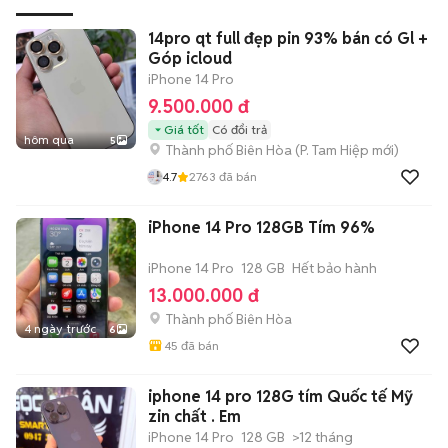
14pro qt full đẹp pin 93% bán có Gl +
Góp icloud
iPhone 14 Pro
9.500.000 đ
Giá tốt
Có đổi trả
hôm qua
5
Thành phố Biên Hòa
(
P. Tam Hiệp
mới)
4.7
2763
đã bán
iPhone 14 Pro 128GB Tím 96%
iPhone 14 Pro
128 GB
Hết bảo hành
13.000.000 đ
Thành phố Biên Hòa
4 ngày trước
6
45
đã bán
iphone 14 pro 128G tím Quốc tế Mỹ
zin chất . Em
iPhone 14 Pro
128 GB
>12 tháng