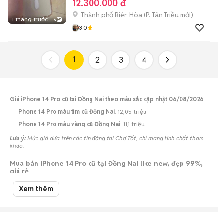
12.300.000 đ
Thành phố Biên Hòa
(
P. Tân Triều
mới)
1 tháng trước
5
3.0
1
2
3
4
Giá iPhone 14 Pro cũ tại Đồng Nai theo màu sắc cập nhật 06/08/2026
iPhone 14 Pro màu tím cũ Đồng Nai
: 12,05 triệu
iPhone 14 Pro màu vàng cũ Đồng Nai
: 11,1 triệu
Lưu ý:
Mức giá dựa trên các tin đăng tại Chợ Tốt, chỉ mang tính chất tham
khảo.
Mua bán iPhone 14 Pro cũ tại Đồng Nai like new, đẹp 99%,
giá rẻ
Chợ Tốt có 71 tin đăng bán, mua iPhone 14 Pro cũ tại Đồng Nai với nhiều
Xem thêm
khoảng giá giúp người dùng dễ dàng tìm kiếm và so sánh giá cả.
Top 2 mức giá bán iPhone 14 Pro cũ phổ biến tại Đồng Nai