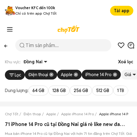
Voucher KFC đến 100k
Tải app
Chỉ có trên app Chợ Tốt
Khu vực:
Đồng Nai
Xoá lọc
Điện thoại
Apple
iPhone 14 Pro
Giá
Lọc
Dung lượng:
64 GB
128 GB
256 GB
512 GB
1 TB
2 
Chợ Tốt
Điện thoại
Apple
Apple iPhone 14 Pro
Apple iPhone 14 Pro Đ
71 iPhone 14 Pro cũ tại Đồng Nai giá rẻ like new đang bán 08/2026
Mua bán iPhone 14 Pro cũ tại Đồng Nai với hơn 71 tin đăng trên Chợ Tốt. Giá