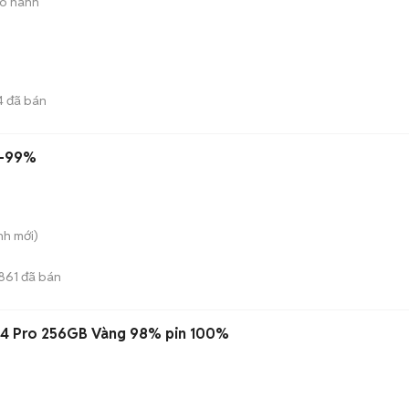
ảo hành
4
đã bán
8-99%
nh
mới)
861
đã bán
14 Pro 256GB Vàng 98% pin 100%