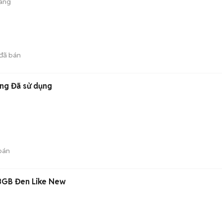
háng
đã bán
ng Đã sử dụng
bán
28GB Đen Like New