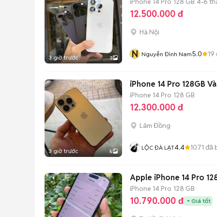
iPhone 14 Pro
128 GB
4-6 t
12.500.000 đ
Hà Nội
N
5.0
19
Nguyễn Đình Nam
3 giờ trước
3
iPhone 14 Pro 128GB Và
iPhone 14 Pro
128 GB
12.300.000 đ
Lâm Đồng
4.4
1071
đã 
LỘC ĐÀ LẠT
3 giờ trước
5
Apple iPhone 14 Pro 1
iPhone 14 Pro
128 GB
10.790.000 đ
Giá tốt