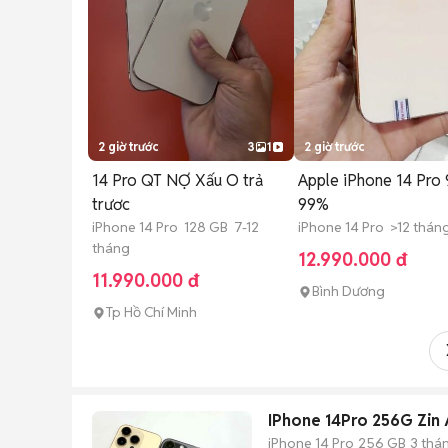
2 giờ trước
3
1
2 giờ trước
14 Pro QT NỢ Xấu O trả
Apple iPhone 14 Pro 
trươc
99%
iPhone 14 Pro 128 GB 7-12
iPhone 14 Pro >12 thán
tháng
12.990.000 đ
11.990.000 đ
Bình Dương
Tp Hồ Chí Minh
IPhone 14Pro 256G Zin A
iPhone 14 Pro
256 GB
3 thá