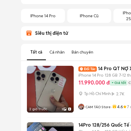
IPho
IPhone 14 Pro
IPhone Cũ
25
Siêu thị điện tử
Tất cả
Cá nhân
Bán chuyên
14 Pro QT NỢ X
iPhone 14 Pro
128 GB
7-12 t
11.990.000 đ
Giá tốt
C
Tp Hồ Chí Minh
2.7K
4.6
7
CAM TÁO Store···
2 giờ trước
3
14Pro 128/256 Quốc Tế gó