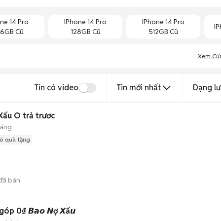
ne 14 Pro
IPhone 14 Pro
IPhone 14 Pro
IP
6GB Cũ
128GB Cũ
512GB Cũ
Xem Cử
Tin có video
Tin mới nhất
Dạng lư
ấu O trả trươc
háng
ó quà tặng
đã bán
p 0₫ 𝘽𝙖𝙤 𝙉ợ 𝙓ấ𝙪