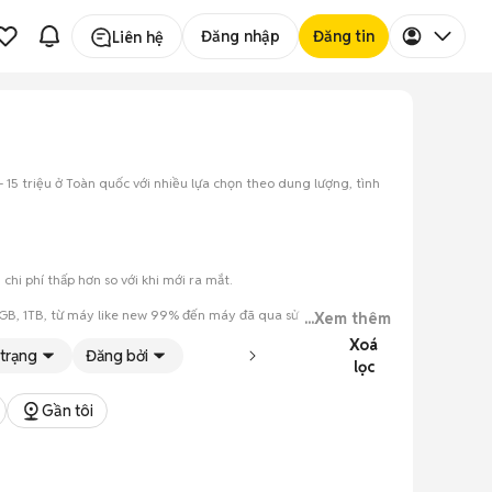
Đăng nhập
Đăng tin
Liên hệ
- 15 triệu ở Toàn quốc với nhiều lựa chọn theo dung lượng, tình
hi phí thấp hơn so với khi mới ra mắt.
12GB, 1TB, từ máy like new 99% đến máy đã qua sử dụng.
...Xem thêm
Xoá
 trạng
Đăng bởi
lọc
Gần tôi