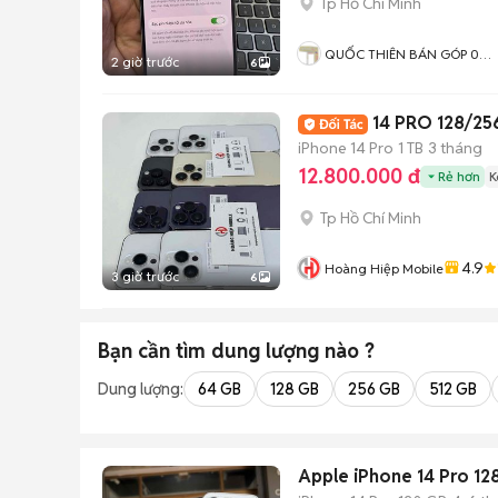
Tp Hồ Chí Minh
QUỐC THIÊN BÁN GÓP 0
2 giờ trước
6
ĐỒNG
14 PRO 128/2
iPhone 14 Pro
1 TB
3 tháng
12.800.000 đ
Rẻ hơn
K
Tp Hồ Chí Minh
4.9
Hoàng Hiệp Mobile
3 giờ trước
6
Bạn cần tìm
dung lượng
nào ?
Dung lượng:
64 GB
128 GB
256 GB
512 GB
Apple iPhone 14 Pro 12