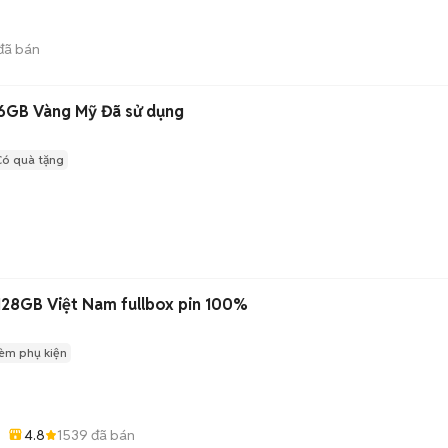
đã bán
56GB Vàng Mỹ Đã sử dụng
Có quà tặng
128GB Việt Nam fullbox pin 100%
èm phụ kiện
4.8
1539
đã bán