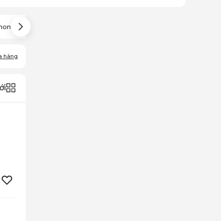
hone 14 Plus Cũ
IPhone SE Cũ
IPhone Xách Tay
a hàng
ới