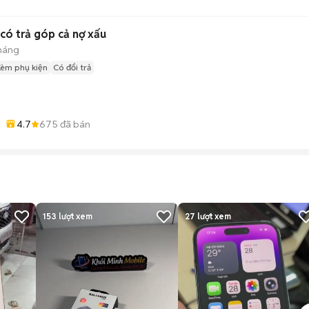
 tế có trả góp cả nợ xấu
tháng
Kèm phụ kiện
Có đổi trả
4.7
675
đã bán
153
lượt xem
27
lượt xem