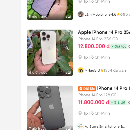
Tp Hồ Chí Minh
4.8
688
Lâm Mobiphone
5 giờ trước
6
Apple iPhone 14 Pro 2
iPhone 14 Pro
256 GB
12.800.000 đ
Giá tốt
Tp Hồ Chí Minh
m
5.0
1334
đã bán
Mrlao
6 giờ trước
5
iPhone 14 Pro 
iPhone 14 Pro
128 GB
11.800.000 đ
Giá tốt
K
Tp Hồ Chí Minh
A.i Store Smartphone &
7 giờ trước
6