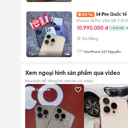
Accessories
𝟏𝟒 𝐏𝐫𝐨 Quốc
iPhone 14 Pro
256 GB
7-12 
10.990.000 đ
Giá tốt
Đà Nẵng
YourPhone 267 Nguyễn
7 giờ trước
4
Hoàng-Hải Châu-Đà Nẵng
Xem ngoại hình sản phẩm qua video
Mua bán dễ dàng khi xem tin có video
2.7K
lượt xem