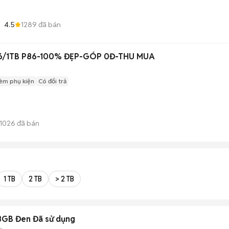
4.5
1289
đã bán
56/1TB P86-100% ĐẸP-GÓP 0Đ-THU MUA
èm phụ kiện
Có đổi trả
1026
đã bán
1 TB
2 TB
> 2 TB
8GB Đen Đã sử dụng