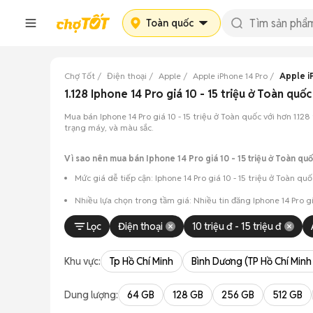
Toàn quốc
Chợ Tốt
Điện thoại
Apple
Apple iPhone 14 Pro
Apple iP
1.128 Iphone 14 Pro giá 10 - 15 triệu ở Toàn q
Mua bán Iphone 14 Pro giá 10 - 15 triệu ở Toàn quốc với hơn 1.12
trạng máy, và màu sắc.
Vì sao nên mua bán Iphone 14 Pro giá 10 - 15 triệu ở Toàn quố
Mức giá dễ tiếp cận: Iphone 14 Pro giá 10 - 15 triệu ở Toàn q
Nhiều lựa chọn trong tầm giá: Nhiều tin đăng Iphone 14 Pro 
Chủ động kiểm tra máy: Dễ dàng hẹn gặp để kiểm tra ngoại h
Lọc
Điện thoại
10 triệu đ - 15 triệu đ
Mua bán nhanh chóng: Giao dịch trực tiếp, ít thủ tục, chốt nh
Khu vực:
Tp Hồ Chí Minh
Bình Dương (TP Hồ Chí Minh
Dung lượng:
64 GB
128 GB
256 GB
512 GB