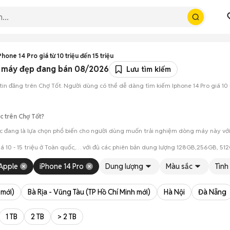
hone 14 Pro giá từ 10 triệu đến 15 triệu
uốc máy đẹp đang bán 08/2026
Lưu tìm kiếm
8 tin đăng trên Chợ Tốt. Người dùng có thể dễ dàng tìm kiếm Iphone 14 Pro giá 10 
c trên Chợ Tốt?
uốc đang là lựa chọn phổ biến cho người dùng muốn trải nghiệm dòng máy này với c
giá 10 - 15 triệu ở Toàn quốc,… với đủ các phiên bản dung lượng 128GB,256GB, 5
ình và tình trạng máy trước khi mua.
Apple
iPhone 14 Pro
Dung lượng
Màu sắc
Tình
anh khi hai bên đồng ý.
 mới)
Bà Rịa - Vũng Tàu (TP Hồ Chí Minh mới)
Hà Nội
Đà Nẵng
1 TB
2 TB
> 2 TB