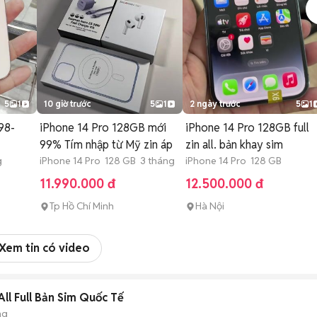
5
1
10 giờ trước
5
1
2 ngày trước
5
1
98-
iPhone 14 Pro 128GB mới
iPhone 14 Pro 128GB full
99% Tím nhập từ Mỹ zin áp
zin all. bản khay sim
g
iPhone 14 Pro 128 GB 3 tháng
iPhone 14 Pro 128 GB
11.990.000 đ
12.500.000 đ
Tp Hồ Chí Minh
Hà Nội
Xem tin có video
ll Full Bản Sim Quốc Tế
ng