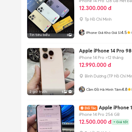
iPhone 14 Pro
128 GB
Hết b
12.300.000 đ
Tp Hồ Chí Minh
4.5
IPhone Giá Kho Giá Sỉ
Tin tiêu biểu
3
Apple iPhone 14 Pro 9
iPhone 14 Pro
>12 tháng
12.990.000 đ
Bình Dương
(
TP Hồ Chí Mi
4.8
Cầm Đồ Hà Minh Tâm
2 giờ trước
5
Apple iPhone 
iPhone 14 Pro
256 GB
12.500.000 đ
Giá tốt