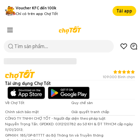
Voucher KFC đến 100k
Tải app
Chỉ có trên app Chợ Tốt
109.000 Bình chọn
Tải ứng dụng Chợ Tốt
Về Chợ Tốt
Quy chế sàn
Chính sách bảo mật
Giải quyết tranh chấp
CÔNG TY TNHH CHỢ TỐT - Người đại diện theo pháp luật:
Đã có lỗi xảy ra!
Nguyễn Trọng Tấn; GPDKKD: 0312120782 do Sở KH & ĐT TP.HCM cấp ngày
11/01/2013;
Vui lòng thử lại sau.
GPMXH: 185/GP-BTTTT do Bộ Thông tin và Truyền thông