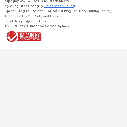
cấp ngày 09/07/2024 - Chịu trách nhiệm
nội dung: Trần Hoàng Ly.
Chính sách sử dụng
Địa chỉ: Tầng 18, Toà nhà UOA, Số 6 đường Tân Trào, Phường Tân Mỹ,
Thành phố Hồ Chí Minh, Việt Nam;
Email: trogiup@chotot.vn -
Bất động
Xe cộ
Thú cưng
Đồ gia
Giải trí, Thể
Tổng đài CSKH: 19003003 (1.000đ/phút)
sản
dụng, nội
thao, Sở
thất, cây
thích
cảnh
Việc làm
Đồ điện tử
Tủ lạnh, máy
Đồ dùng văn
Thời trang,
lạnh, máy
phòng,
Đồ dùng cá
giặt
công nông
nhân
nghiệp
Về trang chủ