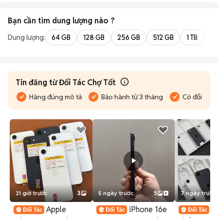
Bạn cần tìm
dung lượng
nào ?
Dung lượng:
64 GB
128 GB
256 GB
512 GB
1 TB
2 
Tin đăng từ Đối Tác Chợ Tốt
Hàng đúng mô tả
Bảo hành từ 3 tháng
Có đổi trả
21 giờ trước
3
5 ngày trước
5
7 ngày trước
Apple
iPhone 16e
i