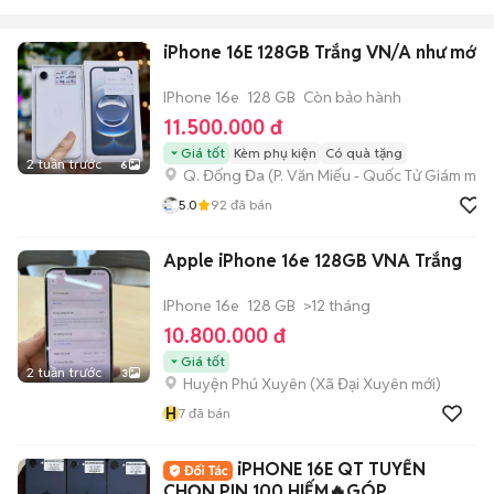
iPhone 16E 128GB Trắng VN/A như mới
IPhone 16e
128 GB
Còn bảo hành
11.500.000 đ
Giá tốt
Kèm phụ kiện
Có quà tặng
2 tuần trước
6
Q. Đống Đa
(
P. Văn Miếu - Quốc Tử Giám
mới)
5.0
92
đã bán
Apple iPhone 16e 128GB VNA Trắng
IPhone 16e
128 GB
>12 tháng
10.800.000 đ
Giá tốt
2 tuần trước
3
Huyện Phú Xuyên
(
Xã Đại Xuyên
mới)
H
7
đã bán
iPHONE 16E QT TUYỂN
CHỌN PIN 100 HIẾM🔥GÓP