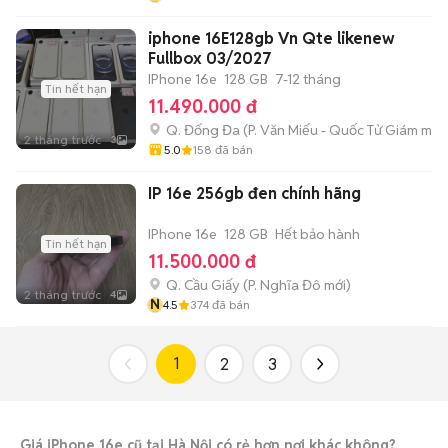
iphone 16E128gb Vn Qte likenew
Fullbox 03/2027
IPhone 16e
128 GB
7-12 tháng
Tin hết hạn
11.490.000 đ
Q. Đống Đa
(
P. Văn Miếu - Quốc Tử Giám
mới)
2 tháng trước
3
5.0
158
đã bán
IP 16e 256gb đen chính hãng
IPhone 16e
128 GB
Hết bảo hành
Tin hết hạn
11.500.000 đ
Q. Cầu Giấy
(
P. Nghĩa Đô
mới)
2 tháng trước
4
N
4.5
374
đã bán
1
2
3
Giá iPhone 16e cũ tại Hà Nội có rẻ hơn nơi khác không?