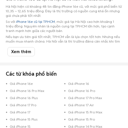
Hà Nội hiện có khoảng 48 tin đăng iPhone 16e cũ, với mức giá phổ biến từ
10,35 – 12,65 triệu đồng. Đây là thị trường có nguồn cung khá ổn nhưng
giá chưa phải tốt nhất.
So với
iPhone 16e cũ tại TP.HCM
, mức giá tại Hà Nội cao hơn khoảng 1
triệu đồng. Nguyên nhân là nguồn cung tại TP.HCM lớn hơn, tạo cạnh
tranh mạnh hơn giữa các người bán.
Nếu bạn ưu tiên giá tốt nhất, TP.HCM vẫn là lựa chọn tốt hơn. Nhưng nếu
muốn mua nhanh chóng, Hà Nội vẫn là thị trường đáng cân nhắc khi tìm
iPhone 16e cũ.
Xem thêm
Bạn cũng có thể xem tin đăng
iPhone 16e cũ
trên toàn quốc và theo dõi
giá iPhone 16e mới nhất
trước khi quyết định.
Các từ khóa phổ biến
Giá iPhone 16e
Giá iPhone 16
Giá iPhone 16 Pro Max
Giá iPhone 16 Pro
Giá iPhone 16 Plus
Giá iPhone 17 Pro Max
Giá iPhone 17 Pro
Giá iPhone 17 Air
Giá iPhone 17
Giá iPhone 15 Pro Max
Giá iPhone 15 Plus
Giá iPhone 15 Pro
Giá iPhone 15
Giá iPhone 14 Pro Max