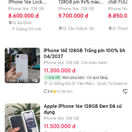
iPhone 16e Lock
128GB pin 9x% màu
chất FULL
128GB Đen, Trắng
IPhone 16e
128 GB
đen zin đẹp
IPhone 16e
128 GB
new APPLE
IPhone 16e
8.600.000 đ
9.700.000 đ
8.850.00
Q. Ba Đình
Q. Cầu Giấy
Q. Thanh 
33
P. Giảng Võ mới
iPhone 16E 128GB Trắng pin 100% bh
04/2027
IPhone 16e
128 GB
Còn bảo hành
11.300.000 đ
Giá tốt
Kèm phụ kiện
Có quà tặng
1 tháng trước
6
Q. Đống Đa
(
P. Văn Miếu - Quốc Tử Giám
mới)
5.0
92
đã bán
Apple iPhone 16e 128GB Đen Đã sử
dụng
IPhone 16e
128 GB
11.500.000 đ