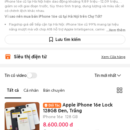
iPhone 16e cũ tại Hà Nội hiện dao động khoảng 9,89 triệu - 12,09 triệu,
giảm so với giai đoạn trước, tùy theo tình trạng, dung lượng và màu sắc sẽ
có chênh lệch khác nhau.
Vì sao nên mua bán iPhone 16e cũ tại Hà Nội trên Chợ Tốt?
Flagship giá dễ tiếp cận tại Hà Nội: iPhone 16e cũ 99% mang lại hiệu
năng mượt mà với chip A18 hỗ trợ Apple Intelligence, camera đơn 48MP
...Xem thêm
(góc rộng) sắc nét và thiết kế trẻ trung, nhưng có mức giá hợp lý hơn so
với khi mới ra mắt.
Lưu tìm kiếm
Nguồn lựa chọn phong phú: Hơn 48 tin đăng tại Đà Nẵng, tập trung
nhiều ở Quận Hải Châu, Thanh Khê, Sơn Trà, Liên Chiểu… với các phiên
Siêu thị điện tử
bản 128GB, 256GB, 512GB và các màu Đen, Trắng.
Xem Cửa hàng
Chủ động kiểm tra máy: Dễ dàng hẹn gặp để kiểm tra ngoại hình và
tình trạng máy trước khi mua.
Tin có video
Tin mới nhất
Mua bán nhanh chóng: Giao dịch trực tiếp, ít thủ tục, chốt nhanh khi hai
bên đồng ý.
Tất cả
Cá nhân
Bán chuyên
Apple iPhone 16e Lock
128GB Đen, Trắng
IPhone 16e
128 GB
8.600.000 đ