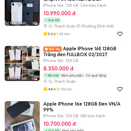
IPhone 16e
128 GB
Còn bảo hành
10.990.000 đ
Giá tốt
2 tuần trước
3
Q. Thanh Xuân
(
P. Khương Đình
mới)
5.0
7
đã bán
Apple iPhone 16E 128GB
Trắng đen FULLBOX 02/2027
IPhone 16e
128 GB
8.350.000 đ
Rẻ hơn
Kèm phụ kiện
Có quà tặng
4 tuần trước
5
Q. Thanh Xuân
4.8
27
đã bán
Apple iPhone 16e 128GB Đen VN/A
99%
IPhone 16e
128 GB
Hết bảo hành
10.700.000 đ
Giá tốt
Kèm phụ kiện