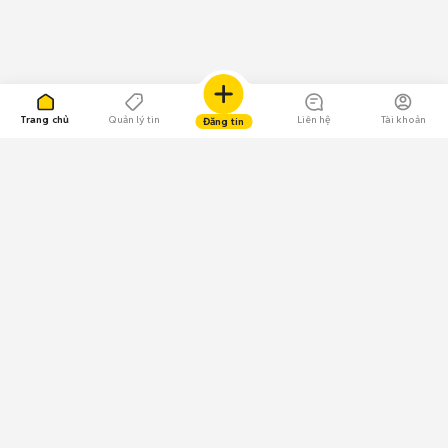
Trang chủ
Quản lý tin
Liên hệ
Tài khoản
Đăng tin
109.000 Bình chọn
Tải ứng dụng Chợ Tốt
Về Chợ Tốt
Quy chế sàn
Chính sách bảo mật
Giải quyết tranh chấp
CÔNG TY TNHH CHỢ TỐT - Người đại diện theo pháp luật:
Nguyễn Trọng Tấn; GPDKKD: 0312120782 do Sở KH & ĐT TP.HCM cấp ngày