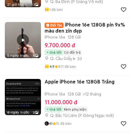
Q. Ba Đình
(
P. Giảng Võ
mới)
21 giờ trước
3
1
đã bán
iPhone 16e 128GB pin 9x%
màu đen zin đẹp
IPhone 16e
128 GB
9.700.000 đ
Giá tốt
Có đổi trả
5 ngày trước
5
Q. Cầu Giấy
33
4.9
871
đã bán
Apple iPhone 16e 128GB Trắng
IPhone 16e
128 GB
>12 tháng
11.000.000 đ
Giá tốt
Kèm phụ kiện
6 ngày trước
2
Q. Bắc Từ Liêm
(
P. Đông Ngạc
mới)
4.1
15
đã bán