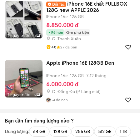
iPhone 16E chất FULLBOX
128G new APPLE 2026
IPhone 16e
128 GB
8.850.000 đ
Rẻ hơn
Kèm phụ kiện
7 ngày trước
4
Q. Thanh Xuân
4.8
27
đã bán
Apple iPhone 16E 128GB Đen
IPhone 16e
128 GB
7-12 tháng
6.000.000 đ
Q. Đống Đa
(
P. Láng
mới)
7 ngày trước
5
54
đã bán
Bạn cần tìm
dung lượng
nào ?
Dung lượng:
64 GB
128 GB
256 GB
512 GB
1 TB
2 