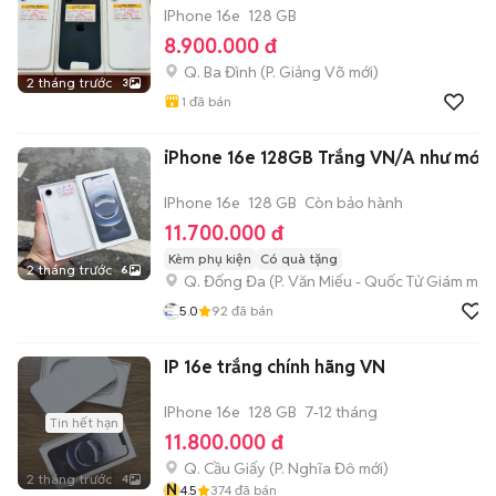
IPhone 16e
128 GB
8.900.000 đ
Q. Ba Đình
(
P. Giảng Võ
mới)
2 tháng trước
3
1
đã bán
iPhone 16e 128GB Trắng VN/A như mới
IPhone 16e
128 GB
Còn bảo hành
11.700.000 đ
Kèm phụ kiện
Có quà tặng
2 tháng trước
6
Q. Đống Đa
(
P. Văn Miếu - Quốc Tử Giám
mới)
5.0
92
đã bán
IP 16e trắng chính hãng VN
IPhone 16e
128 GB
7-12 tháng
Tin hết hạn
11.800.000 đ
Q. Cầu Giấy
(
P. Nghĩa Đô
mới)
2 tháng trước
4
N
4.5
374
đã bán