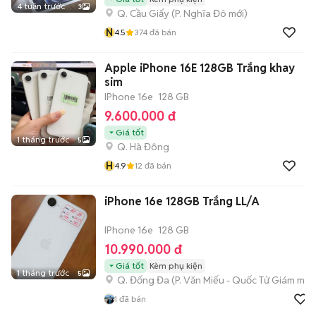
4 tuần trước
3
Q. Cầu Giấy
(
P. Nghĩa Đô
mới)
N
4.5
374
đã bán
Apple iPhone 16E 128GB Trắng khay
sim
IPhone 16e
128 GB
9.600.000 đ
Giá tốt
1 tháng trước
5
Q. Hà Đông
H
4.9
12
đã bán
iPhone 16e 128GB Trắng LL/A
IPhone 16e
128 GB
10.990.000 đ
Giá tốt
Kèm phụ kiện
1 tháng trước
5
Q. Đống Đa
(
P. Văn Miếu - Quốc Tử Giám
mới)
1
đã bán