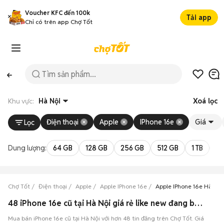
Voucher KFC đến 100k
Tải app
Chỉ có trên app Chợ Tốt
Khu vực:
Hà Nội
Xoá lọc
Điện thoại
Apple
IPhone 16e
Giá
Lọc
Dung lượng:
64 GB
128 GB
256 GB
512 GB
1 TB
2 
Chợ Tốt
Điện thoại
Apple
Apple IPhone 16e
Apple IPhone 16e Hà Nội
48 iPhone 16e cũ tại Hà Nội giá rẻ like new đang bán 08/2026
Mua bán iPhone 16e cũ tại Hà Nội với hơn 48 tin đăng trên Chợ Tốt. Giá