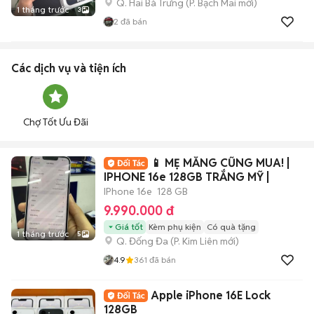
Q. Hai Bà Trưng
(
P. Bạch Mai
mới)
1 tháng trước
3
2
đã bán
Các dịch vụ và tiện ích
Chợ Tốt Ưu Đãi
📱 MẸ MẮNG CŨNG MUA! |
IPHONE 16e 128GB TRẮNG MỸ |
IPhone 16e
128 GB
9.990.000 đ
Giá tốt
Kèm phụ kiện
Có quà tặng
1 tháng trước
5
Q. Đống Đa
(
P. Kim Liên
mới)
4.9
361
đã bán
Apple iPhone 16E Lock
128GB