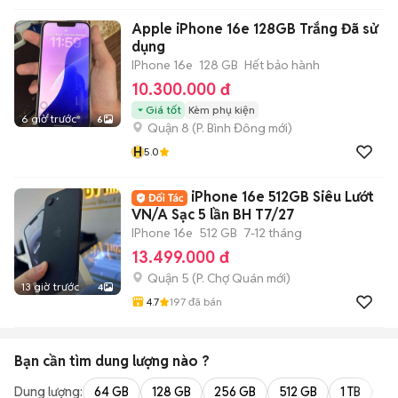
Apple iPhone 16e 128GB Trắng Đã sử
dụng
IPhone 16e
128 GB
Hết bảo hành
10.300.000 đ
Giá tốt
Kèm phụ kiện
6 giờ trước
6
Quận 8
(
P. Bình Đông
mới)
H
5.0
iPhone 16e 512GB Siêu Lướt
VN/A Sạc 5 lần BH T7/27
IPhone 16e
512 GB
7-12 tháng
13.499.000 đ
Quận 5
(
P. Chợ Quán
mới)
13 giờ trước
4
4.7
197
đã bán
Bạn cần tìm
dung lượng
nào ?
Dung lượng:
64 GB
128 GB
256 GB
512 GB
1 TB
2 