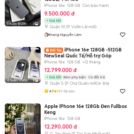
IPhone 16e
128 GB
Còn bảo hành
9.500.000 đ
Giá tốt
1 tuần trước
3
Quận 10
(
P. Vườn Lài
mới)
Khang Nguyễn Lâm
iPhone 16e 128GB -512GB
NewSeal Quốc Tế/Hỗ trợ Góp
IPhone 16e
128 GB
>12 tháng
12.799.000 đ
Giá tốt
Kèm phụ kiện
Có đổi trả
2 tuần trước
5
Quận 5
(
P. Chợ Quán
mới)
816
4.7
197
đã bán
Apple iPhone 16e 128Gb Đen Fullbox
Keng
IPhone 16e
128 GB
12.290.000 đ
Q. Tân Bình
(
P. Tân Sơn Nhất
mới)