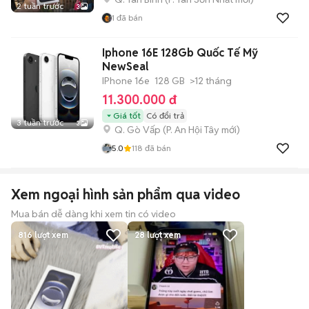
2 tuần trước
3
1
đã bán
Iphone 16E 128Gb Quốc Tế Mỹ
NewSeal
IPhone 16e
128 GB
>12 tháng
11.300.000 đ
Giá tốt
Có đổi trả
3 tuần trước
3
Q. Gò Vấp
(
P. An Hội Tây
mới)
5.0
118
đã bán
Xem ngoại hình sản phẩm qua video
Mua bán dễ dàng khi xem tin có video
816
lượt xem
28
lượt xem