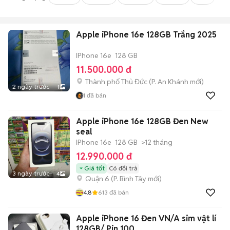
Apple iPhone 16e 128GB Trắng 2025
IPhone 16e
128 GB
11.500.000 đ
Thành phố Thủ Đức
(
P. An Khánh
mới)
2 ngày trước
1
1
đã bán
Apple iPhone 16e 128GB Đen New
seal
IPhone 16e
128 GB
>12 tháng
12.990.000 đ
Giá tốt
Có đổi trả
3 ngày trước
4
Quận 6
(
P. Bình Tây
mới)
4.8
613
đã bán
Apple iPhone 16 Đen VN/A sim vật lí
128GB/ Pin 100