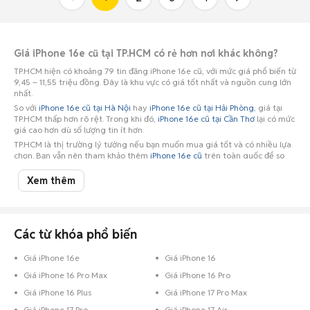
Giá iPhone 16e cũ tại TP.HCM có rẻ hơn nơi khác không?
TP.HCM hiện có khoảng 79 tin đăng iPhone 16e cũ, với mức giá phổ biến từ
9,45 – 11,55 triệu đồng. Đây là khu vực có giá tốt nhất và nguồn cung lớn
nhất.
So với
iPhone 16e cũ tại Hà Nội
hay
iPhone 16e cũ tại Hải Phòng
, giá tại
TP.HCM thấp hơn rõ rệt. Trong khi đó,
iPhone 16e cũ tại Cần Thơ
lại có mức
giá cao hơn dù số lượng tin ít hơn.
TP.HCM là thị trường lý tưởng nếu bạn muốn mua giá tốt và có nhiều lựa
chọn. Bạn vẫn nên tham khảo thêm
iPhone 16e cũ
trên toàn quốc để so
sánh và theo dõi
giá iPhone 16e mới nhất
trước khi quyết định.
Xem thêm
Các từ khóa phổ biến
Giá iPhone 16e
Giá iPhone 16
Giá iPhone 16 Pro Max
Giá iPhone 16 Pro
Giá iPhone 16 Plus
Giá iPhone 17 Pro Max
Giá iPhone 17 Pro
Giá iPhone 17 Air