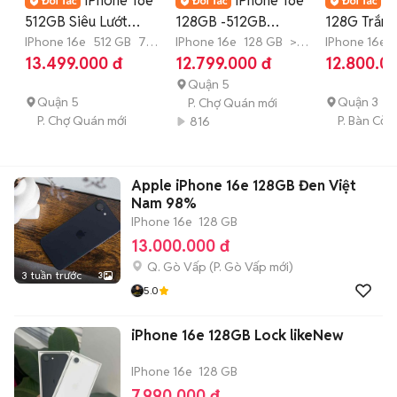
iPhone 16e
iPhone 16e
i
512GB Siêu Lướt
128GB -512GB
128G Trắng
VN/A Sạc 5 lần BH
IPhone 16e
512 GB
7-
NewSeal Quốc Tế/Hỗ
IPhone 16e
128 GB
>12
chính hãng
IPhone 16e
12 tháng
tháng
13.499.000 đ
12.799.000 đ
12.800.0
T7/27
trợ Góp
Quận 5
Quận 5
Quận 3
P. Chợ Quán mới
P. Chợ Quán mới
P. Bàn Cờ 
816
Apple iPhone 16e 128GB Đen Việt
Nam 98%
IPhone 16e
128 GB
13.000.000 đ
Q. Gò Vấp
(
P. Gò Vấp
mới)
3 tuần trước
3
5.0
iPhone 16e 128GB Lock likeNew
IPhone 16e
128 GB
7.990.000 đ