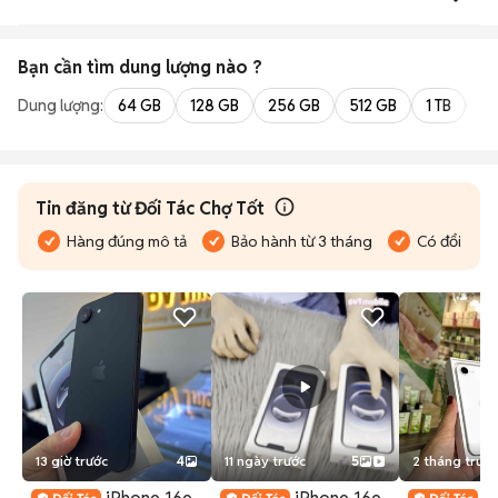
Bạn cần tìm
dung lượng
nào ?
Dung lượng:
64 GB
128 GB
256 GB
512 GB
1 TB
2 
Tin đăng từ Đối Tác Chợ Tốt
Hàng đúng mô tả
Bảo hành từ 3 tháng
Có đổi trả
13 giờ trước
4
11 ngày trước
5
2 tháng trước