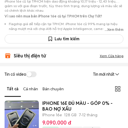
iPhone 16e cũ tại TPHCM hiện dao động khoảng 10,17 triệu - 12,43 triệu,
giảm so với giai đoạn trước, tùy theo tình trạng, dung lượng và màu sắc sẽ
có chênh lệch khác nhau.
Vì sao nên mua bán iPhone 16e cũ tại TPHCM trên Chợ Tốt?
Flagship giá dễ tiếp cận tại TPHCM: iPhone 16e cũ 99% mang lại hiệu
năng mượt mà với chip A18 hỗ trợ Apple Intelligence, camera đơn 48MP
...Xem thêm
(góc rộng) sắc nét và thiết kế trẻ trung, nhưng có mức giá hợp lý hơn so
với khi mới ra mắt.
Lưu tìm kiếm
Nguồn lựa chọn phong phú: Hơn 79 tin đăng tại TPHCM, tập trung nhiều
ở Quận 1, Quận 10, TP Thủ Đức, Quận Bình Thạnh… với các phiên bản
Siêu thị điện tử
128GB, 256GB, 512GB và các màu Đen, Trắng.
Xem Cửa hàng
Chủ động kiểm tra máy: Dễ dàng hẹn gặp để kiểm tra ngoại hình và
tình trạng máy trước khi mua.
Tin có video
Tin mới nhất
Mua bán nhanh chóng: Giao dịch trực tiếp, ít thủ tục, chốt nhanh khi hai
bên đồng ý.
Tất cả
Cá nhân
Bán chuyên
IPHONE 16E ĐỦ MÀU - GÓP 0% -
BAO NỢ XẤU
IPhone 16e
128 GB
7-12 tháng
9.090.000 đ