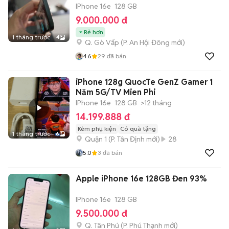
IPhone 16e
128 GB
9.000.000 đ
Rẻ hơn
1 tháng trước
4
Q. Gò Vấp
(
P. An Hội Đông
mới)
4.6
29
đã bán
iPhone 128g QuocTe GenZ Gamer 1
Năm 5G/TV Mien Phi
IPhone 16e
128 GB
>12 tháng
14.199.888 đ
Kèm phụ kiện
Có quà tặng
1 tháng trước
6
Quận 1
(
P. Tân Định
mới)
28
5.0
3
đã bán
Apple iPhone 16e 128GB Đen 93%
IPhone 16e
128 GB
9.500.000 đ
Q. Tân Phú
(
P. Phú Thạnh
mới)