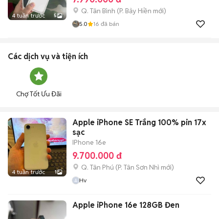
Q. Tân Bình
(
P. Bảy Hiền
mới)
4 tuần trước
5
5.0
16
đã bán
Các dịch vụ và tiện ích
Chợ Tốt Ưu Đãi
Apple iPhone SE Trắng 100% pin 17x
sạc
IPhone 16e
9.700.000 đ
Q. Tân Phú
(
P. Tân Sơn Nhì
mới)
4 tuần trước
1
Hv
Apple iPhone 16e 128GB Đen