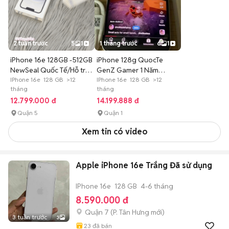
2 tuần trước
5
1
1 tháng trước
6
1
iPhone 16e 128GB -512GB
iPhone 128g QuocTe
NewSeal Quốc Tế/Hỗ trợ
GenZ Gamer 1 Năm
Góp
IPhone 16e 128 GB >12
5G/TV Mien Phi
IPhone 16e 128 GB >12
tháng
tháng
12.799.000 đ
14.199.888 đ
Quận 5
Quận 1
Xem tin có video
Apple iPhone 16e Trắng Đã sử dụng
IPhone 16e
128 GB
4-6 tháng
8.590.000 đ
Quận 7
(
P. Tân Hưng
mới)
3 tuần trước
3
23
đã bán