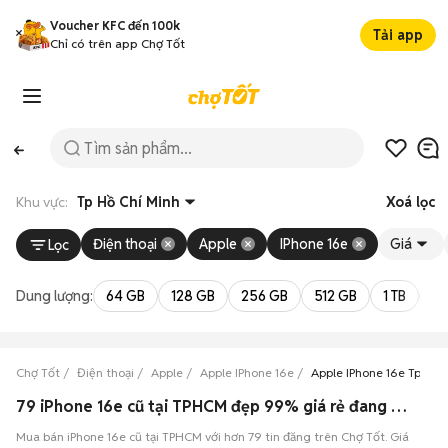
Voucher KFC đến 100k
Tải app
Chỉ có trên app Chợ Tốt
Khu vực:
Tp Hồ Chí Minh
Xoá lọc
Điện thoại
Apple
IPhone 16e
Giá
Lọc
Dung lượng:
64 GB
128 GB
256 GB
512 GB
1 TB
2 
Chợ Tốt
Điện thoại
Apple
Apple IPhone 16e
Apple IPhone 16e Tp Hồ 
79 iPhone 16e cũ tại TPHCM đẹp 99% giá rẻ đang bán 08/2026
Mua bán iPhone 16e cũ tại TPHCM với hơn 79 tin đăng trên Chợ Tốt. Giá