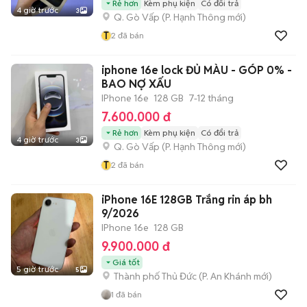
Rẻ hơn
Kèm phụ kiện
Có đổi trả
4 giờ trước
3
Q. Gò Vấp
(
P. Hạnh Thông
mới)
T
2
đã bán
iphone 16e lock ĐỦ MÀU - GÓP 0% -
BAO NỢ XẤU
IPhone 16e
128 GB
7-12 tháng
7.600.000 đ
Rẻ hơn
Kèm phụ kiện
Có đổi trả
4 giờ trước
3
Q. Gò Vấp
(
P. Hạnh Thông
mới)
T
2
đã bán
iPhone 16E 128GB Trắng rin áp bh
9/2026
IPhone 16e
128 GB
9.900.000 đ
Giá tốt
5 giờ trước
5
Thành phố Thủ Đức
(
P. An Khánh
mới)
1
đã bán