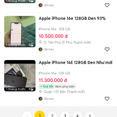
1 tháng trước
2
1
đã bán
Apple iPhone 16e 128GB Đen 93%
IPhone 16e
128 GB
10.500.000 đ
Q. Tân Phú
(
P. Phú Thạnh
mới)
1 tháng trước
2
1
đã bán
Apple iPhone 16E 128GB Đen Như mới
IPhone 16e
128 GB
11.300.000 đ
Giá tốt
Kèm phụ kiện
1 tháng trước
5
Quận 1
(
P. Bến Thành
mới)
1
đã bán
1
2
3
4