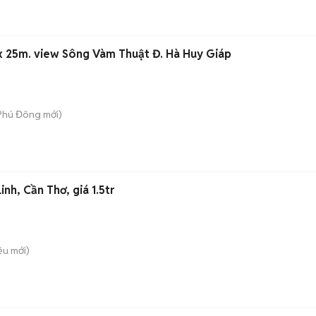
x 25m. view Sông Vàm Thuật Đ. Hà Huy Giáp
 Phú Đông
mới)
nh, Cần Thơ, giá 1.5tr
iều
mới)