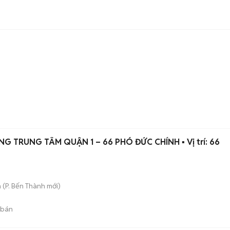
🏢 CHO THUÊ VĂN PHÒNG TRUNG TÂM QUẬN 1 – 66 PHÓ ĐỨC CHÍNH ▪️ Vị trí: 66
h
(
P. Bến Thành
mới)
 bán