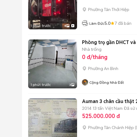
Phường Tân Thới Hiệp
5.0
7
đã bán
Lâm Đức
1 phút trước
4
Phòng trọ gần DHCT và 
Nhà trống
0 đ/tháng
Phường An Bình
Cộng Đồng Nhà Đất
1 phút trước
3
Auman 3 chân cầu thật 2
2014
13 tấn
Việt Nam
Đã sử
525.000.000 đ
Phường Tân Chánh Hiệp
(