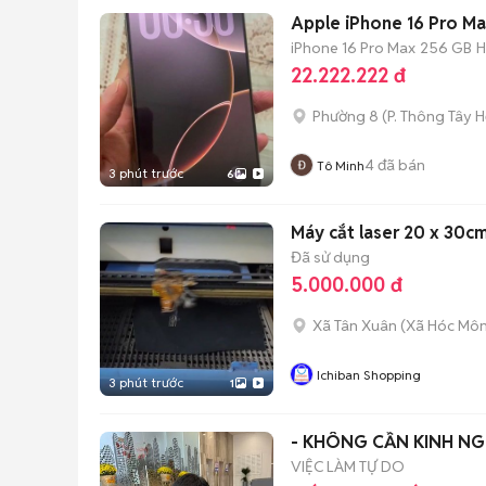
Apple iPhone 16 Pro M
iPhone 16 Pro Max
256 GB
H
22.222.222 đ
Phường 8
(
P. Thông Tây H
4
đã bán
Tô Minh
3 phút trước
6
Máy cắt laser 20 x 30c
Đã sử dụng
5.000.000 đ
Xã Tân Xuân
(
Xã Hóc Mô
Ichiban Shopping
3 phút trước
1
- KHÔNG CẦN KINH NG
VIỆC LÀM TỰ DO