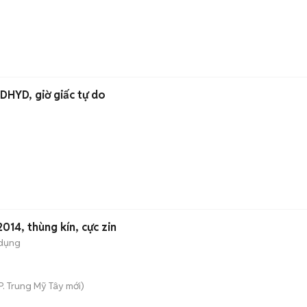
DHYD, giờ giấc tự do
014, thùng kín, cực zin
 dụng
P. Trung Mỹ Tây
mới)