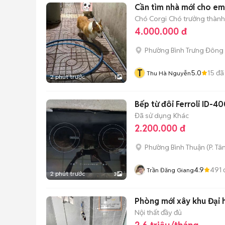
Cần tìm nhà mới cho em 
Chó Corgi
Chó trưởng thành 
4.000.000 đ
Phường Bình Trưng Đông 
T
5.0
15
đã
Thu Hà Nguyễn
2 phút trước
1
Bếp từ đôi Ferroli ID-
Đã sử dụng
Khác
2.200.000 đ
Phường Bình Thuận
(
P. Tâ
4.9
491
Trần Đăng Giang
2 phút trước
3
Phòng mới xây khu Đại 
Nội thất đầy đủ