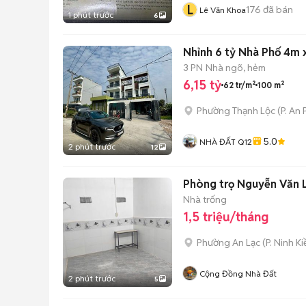
L
176
đã bán
Lê Văn Khoa
1 phút trước
6
Nhỉnh 6 tỷ Nhà Phố 4m 
3 PN
Nhà ngõ, hẻm
6,15 tỷ
62 tr/m²
100 m²
Phường Thạnh Lộc
(
P. An
5.0
NHÀ ĐẤT Q12
2 phút trước
12
Phòng trọ Nguyễn Văn Li
Nhà trống
1,5 triệu/tháng
Phường An Lạc
(
P. Ninh K
Cộng Đồng Nhà Đất
2 phút trước
5