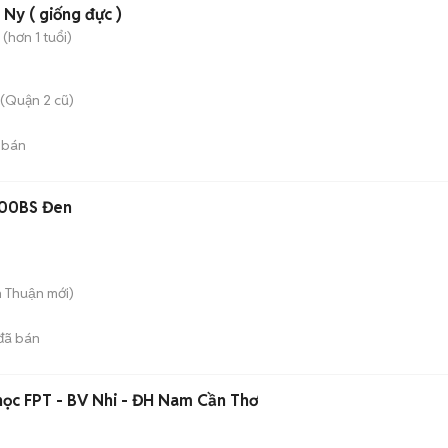
Ny ( giống đực )
(hơn 1 tuổi)
(Quận 2 cũ)
 bán
4000BS Đen
n Thuận
mới)
đã bán
học FPT - BV Nhi - ĐH Nam Cần Thơ