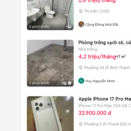
2,6 triệu/tháng
Thị trấn Cờ Đỏ
Cộng Đồng Nhà Đất
2 phút trước
5
Phòng trống sạch sẽ, có
Nhà trống
4,2 triệu/tháng
17 m²
Phường 26
(
P. Bình Thạnh
Huy Nguyễn Minh
2 phút trước
3
Apple iPhone 17 Pro M
iPhone 17 Pro Max
256 GB
C
32.900.000 đ
Phường 5
(
P. Thanh Đức
m