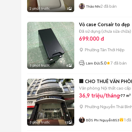
2
đã bán
Thảo Nhi
2 phút trước
3
Vỏ case Corsair to đẹp
Đã sử dụng (chưa sửa chữa)
699.000 đ
Phường Tân Thới Hiệp
5.0
7
đã bán
Lâm Đức
3 phút trước
6
Văn phòng
Nội thất cao cấp
36,9 triệu/tháng
77 m²
Phường Nguyễn Thái Bìn
1
đã
BĐS Phi Nguyễn853
3 phút trước
12