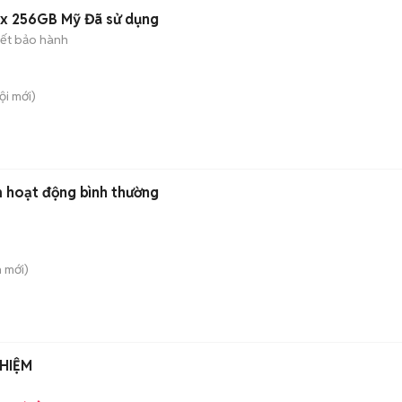
ax 256GB Mỹ Đã sử dụng
ết bảo hành
ội
mới)
m hoạt động bình thường
n
mới)
HIỆM