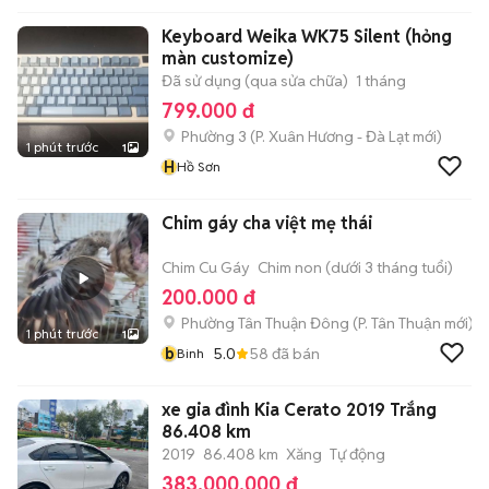
Keyboard Weika WK75 Silent (hỏng
màn customize)
Đã sử dụng (qua sửa chữa)
1 tháng
799.000 đ
Phường 3
(
P. Xuân Hương - Đà Lạt
mới)
1 phút trước
1
H
Hồ Sơn
Chim gáy cha việt mẹ thái
Chim Cu Gáy
Chim non (dưới 3 tháng tuổi)
200.000 đ
Phường Tân Thuận Đông
(
P. Tân Thuận
mới)
1 phút trước
1
b
5.0
58
đã bán
Binh
xe gia đình Kia Cerato 2019 Trắng
86.408 km
2019
86.408 km
Xăng
Tự động
383.000.000 đ