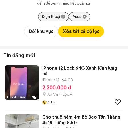
kiếm để xem nhiều kết quả hơn
Điện thoại
Asus
Đổi khu vực
Xóa tất cả bộ lọc
Tin đăng mới
iPhone 12 Lock 64G Xanh Kính lưng
bể
iPhone 12
64 GB
2.200.000 đ
Xã Vĩnh Lộc A
1 phút trước
3
V
Vo Loi
Cho thuê hẻm 4m Bờ Bao Tân Thắng
4x18 - lững 8.5tr