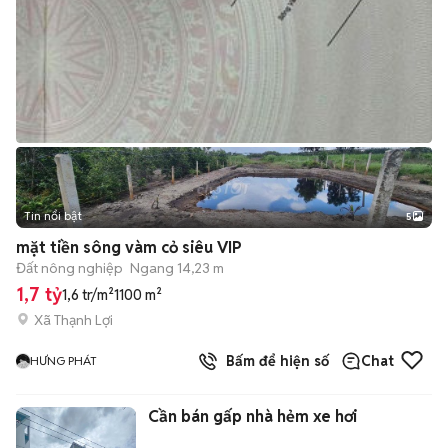
Tin nổi bật
5
mặt tiền sông vàm cỏ siêu VIP
Đất nông nghiệp
Ngang 14,23 m
1,7 tỷ
1,6 tr/m²
1100 m²
Xã Thạnh Lợi
Bấm để hiện số
Chat
HƯNG PHÁT
Cần bán gấp nhà hẻm xe hơi