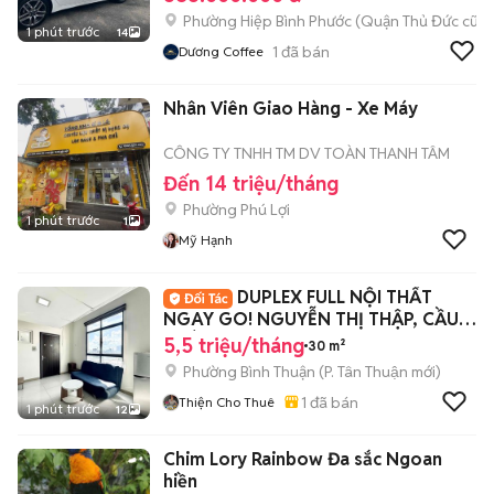
Phường Hiệp Bình Phước (Quận Thủ Đức cũ)
1 phút trước
14
1
đã bán
Dương Coffee
Nhân Viên Giao Hàng - Xe Máy
CÔNG TY TNHH TM DV TOÀN THANH TÂM
Đến 14 triệu/tháng
Phường Phú Lợi
1 phút trước
1
Mỹ Hạnh
DUPLEX FULL NỘI THẤT
NGAY GO! NGUYỄN THỊ THẬP, CẦU
PHÚ MỸ QUẬN 7
5,5 triệu/tháng
30 m²
Phường Bình Thuận
(
P. Tân Thuận
mới)
1
đã bán
Thiện Cho Thuê
1 phút trước
12
Chim Lory Rainbow Đa sắc Ngoan
hiền