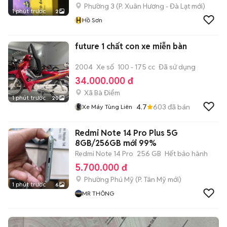
Phường 3
(
P. Xuân Hương - Đà Lạt
mới)
1 phút trước
2
H
Hồ Sơn
future 1 chất con xe miễn bàn
2004
Xe số
100 - 175 cc
Đã sử dụng
34.000.000 đ
Xã Bà Điểm
1 phút trước
20
4.7
603
đã bán
Xe Máy Tùng Liên
Redmi Note 14 Pro Plus 5G
8GB/256GB mới 99%
Redmi Note 14 Pro
256 GB
Hết bảo hành
5.700.000 đ
Phường Phú Mỹ
(
P. Tân Mỹ
mới)
1 phút trước
6
MR THÔNG