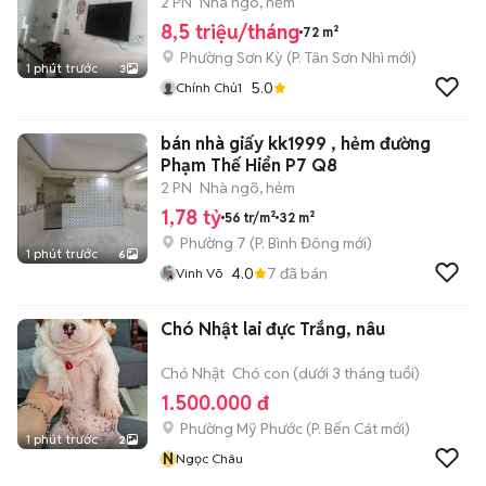
2 PN
Nhà ngõ, hẻm
8,5 triệu/tháng
72 m²
Phường Sơn Kỳ
(
P. Tân Sơn Nhì
mới)
1 phút trước
3
5.0
Chính Chủ1
bán nhà giấy kk1999 , hẻm đường
Phạm Thế Hiển P7 Q8
2 PN
Nhà ngõ, hẻm
1,78 tỷ
56 tr/m²
32 m²
Phường 7
(
P. Bình Đông
mới)
1 phút trước
6
4.0
7
đã bán
Vinh Võ
Chó Nhật lai đực Trắng, nâu
Chó Nhật
Chó con (dưới 3 tháng tuổi)
1.500.000 đ
Phường Mỹ Phước
(
P. Bến Cát
mới)
1 phút trước
2
N
Ngọc Châu