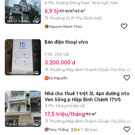
6 PN
Hướng Đông Nam
Nhà ngõ, hẻm
6,9 tỷ
111 tr/m²
62 m²
Phường 16
(
P. Phú Định
mới)
1 phút trước
6
N
Nguyen Manh Thao
Bán điện thoại vivo
Y28
256 GB
3.200.000 đ
Phường Hiệp Bình Chánh (Quận Thủ Đức cũ)
1 phút trước
2
Sỹ Nguyễn
Nhà cho thuê 1 trệt 3L 4pn đường oto
Ven Sông p Hiệp Bình Chánh 17tr5
4 PN
Nhà phố liền kề
17,5 triệu/tháng
90 m²
Phường Hiệp Bình Chánh (Quận Thủ Đức cũ)
1 phút trước
4
2.0
7
đã bán
Tony Thắng