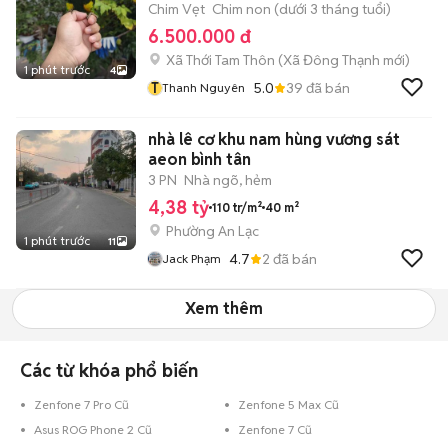
Chim Vẹt
Chim non (dưới 3 tháng tuổi)
6.500.000 đ
Xã Thới Tam Thôn
(
Xã Đông Thạnh
mới)
1 phút trước
4
T
5.0
39
đã bán
Thanh Nguyên
nhà lê cơ khu nam hùng vương sát
aeon bình tân
3 PN
Nhà ngõ, hẻm
4,38 tỷ
110 tr/m²
40 m²
Phường An Lạc
1 phút trước
11
4.7
2
đã bán
Jack Phạm
Xem thêm
Các từ khóa phổ biến
Zenfone 7 Pro Cũ
Zenfone 5 Max Cũ
Asus ROG Phone 2 Cũ
Zenfone 7 Cũ