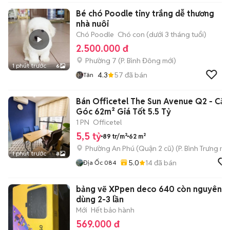
Bé chó Poodle tiny trắng dễ thương
nhà nuôi
Chó Poodle
Chó con (dưới 3 tháng tuổi)
2.500.000 đ
Phường 7
(
P. Bình Đông
mới)
1 phút trước
6
4.3
57
đã bán
Tân
Bán Officetel The Sun Avenue Q2 - Căn
Góc 62m² Giá Tốt 5.5 Tỷ
1 PN
Officetel
5,5 tỷ
89 tr/m²
62 m²
Phường An Phú (Quận 2 cũ)
(
P. Bình Trưng
mới
1 phút trước
8
5.0
14
đã bán
Địa Ốc 084
bảng vẽ XPpen deco 640 còn nguyên
dùng 2-3 lần
Mới
Hết bảo hành
569.000 đ