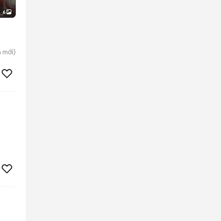
6
h
mới)