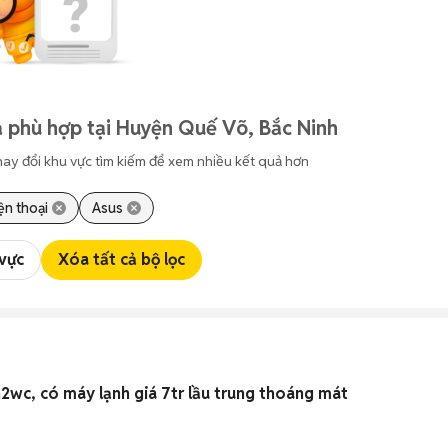
 phù hợp tại Huyện Quế Võ, Bắc Ninh
hay đổi khu vực tìm kiếm để xem nhiều kết quả hơn
ện thoại
Asus
 vực
Xóa tất cả bộ lọc
Cho thuê nhanh căn 2pn2wc, có máy lạnh giá 7tr lầu trung thoáng mát