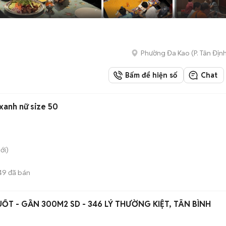
Phường Đa Kao
(
P. Tân Địn
Bấm để hiện số
Chat
xanh nữ size 50
ới)
49
đã bán
UỐT - GẦN 300M2 SD - 346 LÝ THƯỜNG KIỆT, TÂN BÌNH