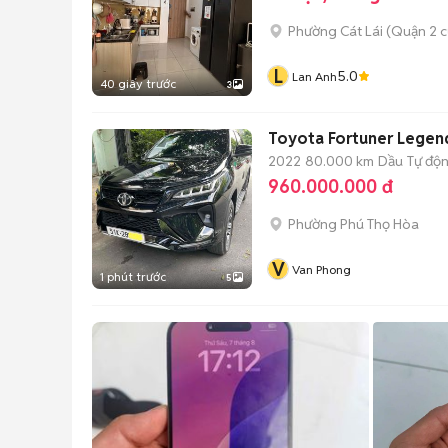
Phường Cát Lái (Quận 2 c
L
5.0
Lan Anh
40 giây trước
3
Toyota Fortuner Legend
2022
80.000 km
Dầu
Tự độ
960.000.000 đ
Phường Phú Thọ Hòa
V
Van Phong
1 phút trước
5