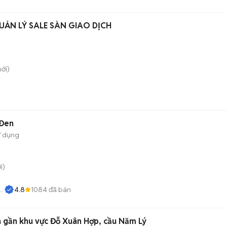
UẢN LÝ SALE SÀN GIAO DỊCH
ới)
 Đen
ử dụng
i)
4.8
1084
đã bán
n
a gần khu vực Đỗ Xuân Hợp, cầu Năm Lý