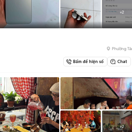
+
2
Phường Tâ
Bấm để hiện số
Chat
+
2