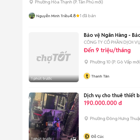
Phường Hòa Thạnh
(
P. Tân Phú
mới)
4.8
1
đã bán
Nguyễn Minh Triều
Bảo vệ Ngân Hàng - Bả
CÔNG TY CỔ PHẦN DỊCH V
Đến 9 triệu/tháng
Phường 10
(
P. Gò Vấp
mới
t
Thanh Tân
1 phút trước
Dịch vụ cho thuê thiết b
190.000.000 đ
Phường Đông Hưng Thuậ
Đ
Đỗ Cúc
1 phút trước
6