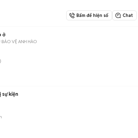
Bấm để hiện số
Chat
o ở
Ụ BẢO VỆ ANH HÀO
)
ị sự kiện
n