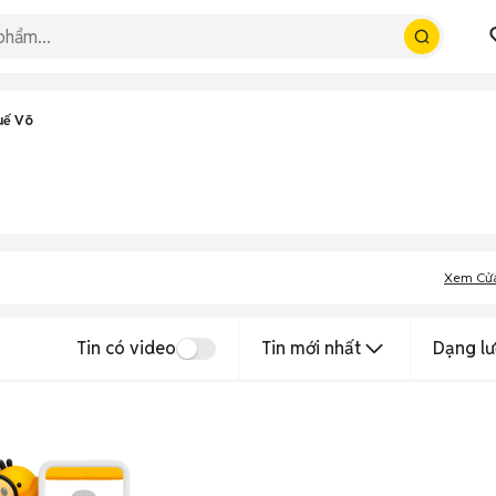
uế Võ
Xem Cử
Tin có video
Tin mới nhất
Dạng lư