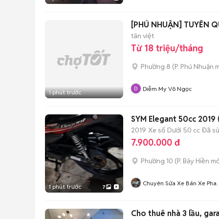
[PHÚ NHUẬN] TUYỂN Q
tân việt
Từ 18 triệu/tháng
Phường 8
(
P. Phú Nhuận
m
Diễm My Võ Ngọc
1 phút trước
SYM Elegant 50cc 2019
2019
Xe số
Dưới 50 cc
Đã s
7.900.000 đ
Phường 10
(
P. Bảy Hiền
mớ
Chuyên Sửa Xe Bán Xe Pha
1 phút trước
7
Đình Khương
Cho thuê nhà 3 lầu, gar