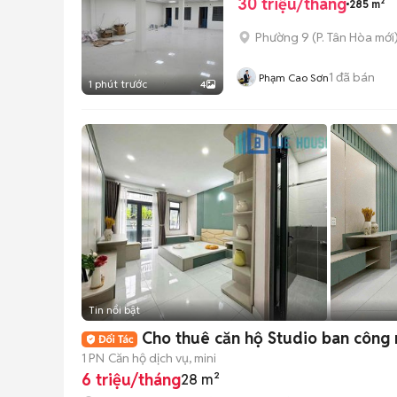
30 triệu/tháng
285 m²
Phường 9
(
P. Tân Hòa
mới
1
đã bán
Phạm Cao Sơn
1 phút trước
4
Tin nổi bật
Cho thuê căn hộ Studio ban công 
1 PN
Căn hộ dịch vụ, mini
6 triệu/tháng
28 m²