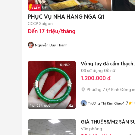
Tin nổi bật
PHỤC VỤ NHÀ HÀNG NGA Q1
CCCP Saigon
Đến 17 triệu/tháng
Nguyễn Duy Thành
Vòng tay đá cẩm thạch 
Đã sử dụng
Đồ nữ
1.200.000 đ
Phường 7
(
P. Bình Đông
m
4.7
1
Trương Thị Kim Giao
1 phút trước
3
GIÁ THUÊ 5$/M2 SÀN S
Văn phòng