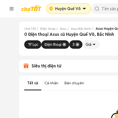
Huyện Quế Võ
Chợ Tốt
Điện thoại
Asus
Asus Bắc Ninh
Asus Huyện Q
0 Điện thoại Asus cũ Huyện Quế Võ, Bắc Ninh
Lọc
Điện thoại
3
Giá
Siêu thị điện tử
Tất cả
Cá nhân
Bán chuyên