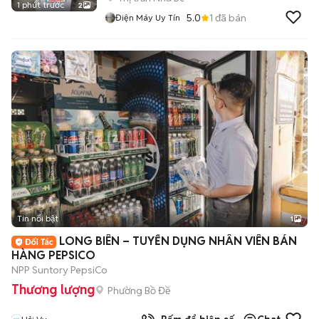
1 phút trước
2
5.0
1
đã bán
Điện Máy Uy Tín
Tin nổi bật
1
LONG BIÊN – TUYỂN DỤNG NHÂN VIÊN BÁN
HÀNG PEPSICO
NPP Suntory PepsiCo
Thương lượng
Phường Bồ Đề