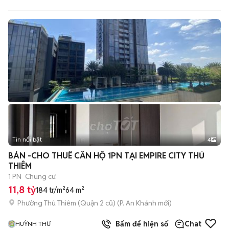
Tin nổi bật
4
BÁN -CHO THUÊ CĂN HỘ 1PN TẠI EMPIRE CITY THỦ
THIÊM
1 PN
Chung cư
11,8 tỷ
184 tr/m²
64 m²
Phường Thủ Thiêm (Quận 2 cũ)
(
P. An Khánh
mới)
Bấm để hiện số
Chat
HUỲNH THƯ