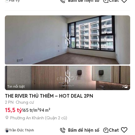
Bấm để hiện số
Chat
Hải Vy
Tin nổi bật
7
+
2
THE RIVER THỦ THIÊM – HOT DEAL 2PN
2 PN
Chung cư
15,5 tỷ
165 tr/m²
94 m²
Phường An Khánh (Quận 2 cũ)
Bấm để hiện số
Chat
Trần Đức Thịnh