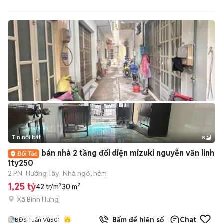
Tin nổi bật
8
+
2
bán nhà 2 tầng đối diện mizuki nguyễn văn linh
1ty250
2 PN
Hướng Tây
Nhà ngõ, hẻm
1,25 tỷ
42 tr/m²
30 m²
Xã Bình Hưng
Bấm để hiện số
Chat
BĐS Tuấn Vũ501