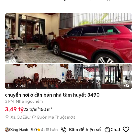
Tin nổi bật
6
+
2
chuyển nơi ở cần bán nhà tâm huyết 3490
3 PN
Nhà ngõ, hẻm
3,49 tỷ
23 tr/m²
150 m²
Xã Cư ÊBur
(
P. Buôn Ma Thuột
mới)
5.0
4
đã bán
Bấm để hiện số
Chat
Đăng Hạnh