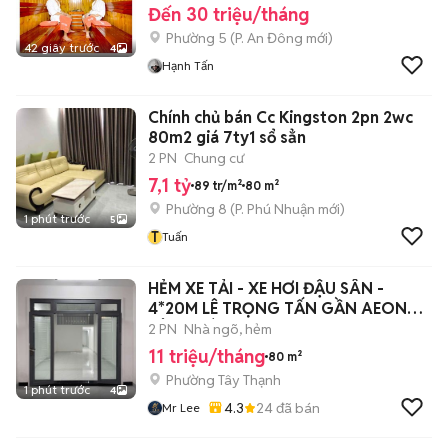
Đến 30 triệu/tháng
Phường 5
(
P. An Đông
mới)
42 giây trước
4
Hạnh Tấn
Chính chủ bán Cc Kingston 2pn 2wc
80m2 giá 7ty1 sổ sẳn
2 PN
Chung cư
7,1 tỷ
89 tr/m²
80 m²
Phường 8
(
P. Phú Nhuận
mới)
1 phút trước
5
T
Tuấn
HẺM XE TẢI - XE HƠI ĐẬU SÂN -
4*20M LÊ TRỌNG TẤN GẦN AEON
TÂN PHÚ
2 PN
Nhà ngõ, hẻm
11 triệu/tháng
80 m²
Phường Tây Thạnh
1 phút trước
4
4.3
24
đã bán
Mr Lee