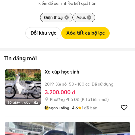
kiếm để xem nhiều kết quả hơn
Điện thoại
Asus
Đổi khu vực
Xóa tất cả bộ lọc
Tin đăng mới
Xe cúp học sinh
2019
Xe số
50 - 100 cc
Đã sử dụng
3.200.000 đ
Phường Phú Đô
(
P. Từ Liêm
mới)
30 giây trước
3
M
4.6
1
đã bán
Mạnh Thắng