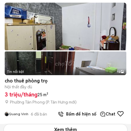
Tin nổi bật
12
+
2
cho thuê phòng trọ
Nội thất đầy đủ
3 triệu/tháng
25 m²
Phường Tân Phong
(
P. Tân Hưng
mới)
6
đã bán
Bấm để hiện số
Chat
Quang Vinh
Xem thêm