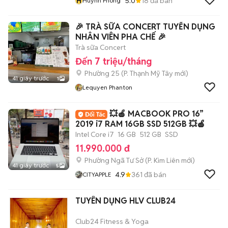
H
5.0
18
đã bán
Huỳnh Phong
🎉 TRÀ SỮA CONCERT TUYỂN DỤNG
NHÂN VIÊN PHA CHẾ 🎉
Trà sữa Concert
Đến 7 triệu/tháng
Phường 25
(
P. Thạnh Mỹ Tây
mới)
41 giây trước
1
Lequyen Phanton
💥🍎 MACBOOK PRO 16”
2019 i7 RAM 16GB SSD 512GB 💥🍎
Intel Core i7
16 GB
512 GB
SSD
11.990.000 đ
Phường Ngã Tư Sở
(
P. Kim Liên
mới)
41 giây trước
5
4.9
361
đã bán
CITYAPPLE
TUYÊN DỤNG HLV CLUB24
Club24 Fitness & Yoga