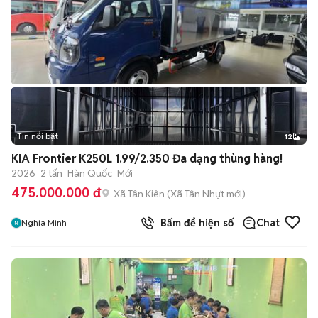
Tin nổi bật
12
+
2
KIA Frontier K250L 1.99/2.350 Đa dạng thùng hàng!
2026
2 tấn
Hàn Quốc
Mới
475.000.000 đ
Xã Tân Kiên
(
Xã Tân Nhựt
mới)
Bấm để hiện số
Chat
Nghia Minh