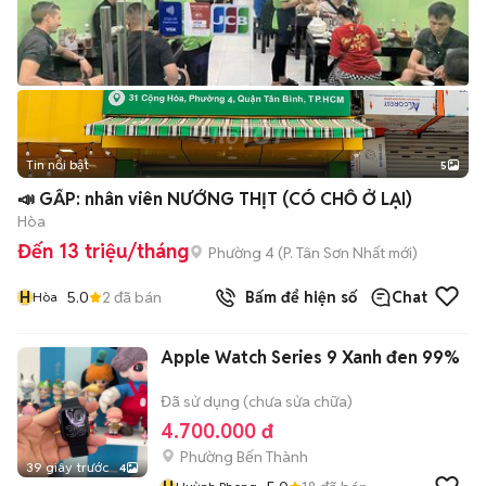
Tin nổi bật
5
📣 GẤP: nhân viên NƯỚNG THỊT (CÓ CHỖ Ở LẠI)
Hòa
Đến 13 triệu/tháng
Phường 4
(
P. Tân Sơn Nhất
mới)
H
5.0
2
đã bán
Bấm để hiện số
Chat
Hòa
Apple Watch Series 9 Xanh đen 99%
Đã sử dụng (chưa sửa chữa)
4.700.000 đ
Phường Bến Thành
39 giây trước
4