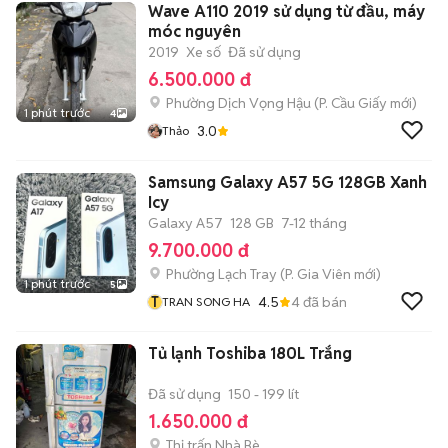
Wave A110 2019 sử dụng từ đầu, máy
móc nguyên
2019
Xe số
Đã sử dụng
6.500.000 đ
Phường Dịch Vọng Hậu
(
P. Cầu Giấy
mới)
1 phút trước
4
3.0
Thảo
Samsung Galaxy A57 5G 128GB Xanh
Icy
Galaxy A57
128 GB
7-12 tháng
9.700.000 đ
Phường Lạch Tray
(
P. Gia Viên
mới)
1 phút trước
5
T
4.5
4
đã bán
TRAN SONG HA
Tủ lạnh Toshiba 180L Trắng
Đã sử dụng
150 - 199 lít
1.650.000 đ
Thị trấn Nhà Bè