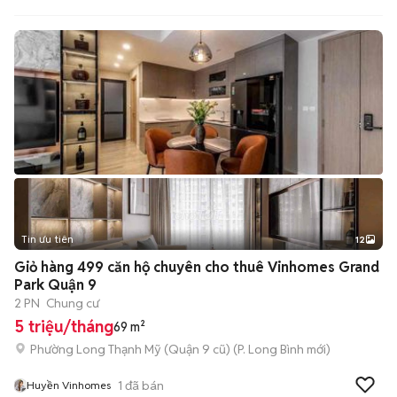
Tin ưu tiên
12
+
2
Giỏ hàng 499 căn hộ chuyên cho thuê Vinhomes Grand
Park Quận 9
2 PN
Chung cư
5 triệu/tháng
69 m²
Phường Long Thạnh Mỹ (Quận 9 cũ)
(
P. Long Bình
mới)
1
đã bán
Huyền Vinhomes