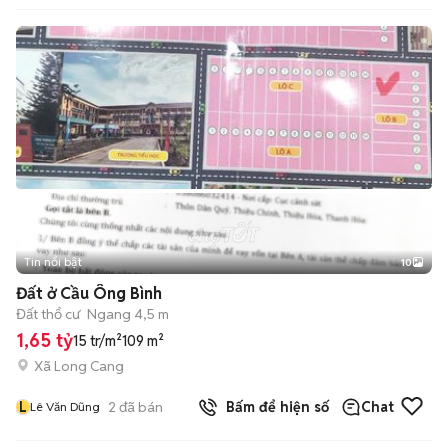
Tin nổi bật
10
+
2
Đất ở Cầu Ông Bình
Đất thổ cư
Ngang 4,5 m
1,65 tỷ
15 tr/m²
109 m²
Xã Long Cang
L
2
đã bán
Bấm để hiện số
Chat
Lê Văn Dũng