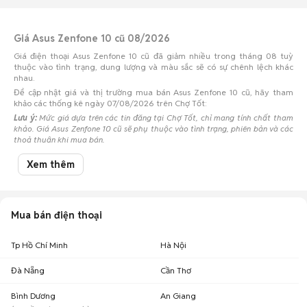
Giá Asus Zenfone 10 cũ 08/2026
Giá điện thoại Asus Zenfone 10 cũ đã giảm nhiều trong tháng 08 tuỳ
thuộc vào tình trạng, dung lượng và màu sắc sẽ có sự chênh lệch khác
nhau.
Để cập nhật giá và thị trường mua bán Asus Zenfone 10 cũ, hãy tham
khảo các thống kê ngày 07/08/2026 trên Chợ Tốt:
Lưu ý:
Mức giá dựa trên các tin đăng tại Chợ Tốt, chỉ mang tính chất tham
khảo. Giá Asus Zenfone 10 cũ sẽ phụ thuộc vào tình trạng, phiên bản và các
thoả thuận khi mua bán.
Mua bán Asus Zenfone 10 cũ
Xem thêm
Chợ Tốt có 0 tin đăng bán, mua Asus Zenfone 10 cũ với nhiều khoảng giá
giúp người dùng dễ dàng tìm kiếm và so sánh giá cả.
Chợ Tốt - Nơi mua bán Asus Zenfone 10 cũ giá tốt nhất!
Mua bán điện thoại
Tp Hồ Chí Minh
Hà Nội
Đà Nẵng
Cần Thơ
Bình Dương
An Giang