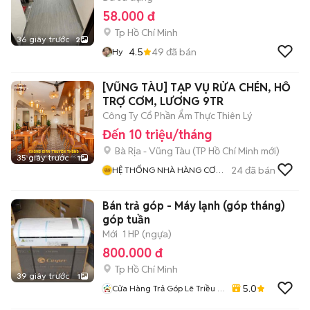
58.000 đ
Tp Hồ Chí Minh
36 giây trước
2
4.5
49
đã bán
Hy
[VŨNG TÀU] TẠP VỤ RỬA CHÉN, HỖ
TRỢ CƠM, LƯƠNG 9TR
Công Ty Cổ Phần Ẩm Thực Thiên Lý
Đến 10 triệu/tháng
Bà Rịa - Vũng Tàu
(
TP Hồ Chí Minh
mới)
35 giây trước
1
24
đã bán
HỆ THỐNG NHÀ HÀNG CƠM
NIÊU THIÊN LÝ
Bán trả góp - Máy lạnh (góp tháng)
góp tuần
Mới
1 HP (ngựa)
800.000 đ
Tp Hồ Chí Minh
39 giây trước
1
5.0
Cửa Hàng Trả Góp Lê Triều -
Trả Góp Tuần - O Trả Trươc