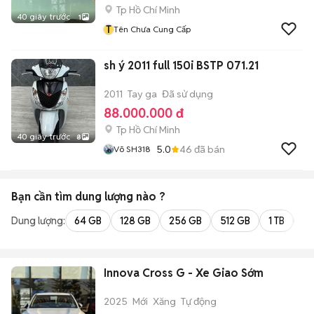
Tp Hồ Chí Minh
40 giây trước
1
T
Tên Chưa Cung Cấp
sh ý 2011 full 150i BSTP 071.21
2011
Tay ga
Đã sử dụng
88.000.000 đ
Tp Hồ Chí Minh
40 giây trước
8
5.0
46
đã bán
Võ SH318
Bạn cần tìm
dung lượng
nào ?
Dung lượng:
64 GB
128 GB
256 GB
512 GB
1 TB
2 
Innova Cross G - Xe Giao Sớm
2025
Mới
Xăng
Tự động