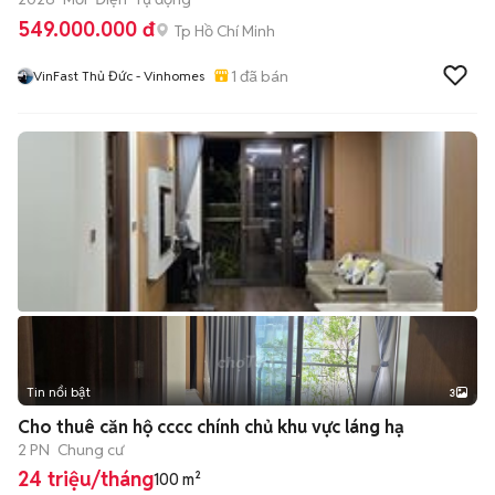
549.000.000 đ
Tp Hồ Chí Minh
1
đã bán
VinFast Thủ Đức - Vinhomes
Tin nổi bật
3
Cho thuê căn hộ cccc chính chủ khu vực láng hạ
2 PN
Chung cư
24 triệu/tháng
100 m²