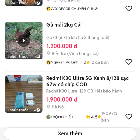
Tp Hồ Chí Minh
1 phút trước
5
C
CÂY DECOR CHUYÊN CUNG
CẤP VẬT TƯ CẢNH QUAN VÀ
GIÁ THỂ TRỒNG CÂY
Gà mái 2kg Cái
Gà Chọi
Gà lớn (từ 3 tháng tuổi)
1.200.000 đ
Bến Tre
(
Vĩnh Long
mới)
1 phút trước
4
n
1.0
12
đã bán
Nguyen Vu Linh
Redmi K30 Ultra 5G Xanh 8/128 sạc
67w có ship COD
Redmi K30 Ultra
128 GB
Hết bảo hành
1.900.000 đ
Hà Nội
1 phút trước
6
1909
đã
4.8
TRỌNG HIẾU
bán
STORE
Xem thêm