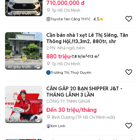
710.000.000 đ
Tp Hồ Chí Minh
40 giây trước
5
4.5
Toyota Tân Cảng THTC
Cần bán nhà 1 xẹt Lê Thị Siêng, Tân
Thông Hội,113,3m2, 880tr, shr
2 PN
Nhà ngõ, hẻm
880 triệu
7,8 tr/m²
113 m²
Tp Hồ Chí Minh
40 giây trước
7
Trương Thị Thuỳ Duyên
CẦN GẤP 20 BẠN SHIPPER J&T -
THÁNG LÃNH 3 LẦN
CÔNG TY TNHH GRGR
Đến 30 triệu/tháng
Bình Dương
(
TP Hồ Chí Minh
mới)
1 phút trước
1
Kim Linh