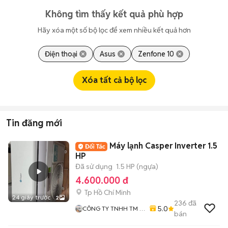
Không tìm thấy kết quả phù hợp
Hãy xóa một số bộ lọc để xem nhiều kết quả hơn
Điện thoại
Asus
Zenfone 10
Xóa tất cả bộ lọc
Tin đăng mới
Máy lạnh Casper Inverter 1.5
HP
Đã sử dụng
1.5 HP (ngựa)
4.600.000 đ
Tp Hồ Chí Minh
24 giây trước
2
236
đã
5.0
CÔNG TY TNHH TM -
bán
DV - VT KỸ THUẬT
HOÀNG PHÚC