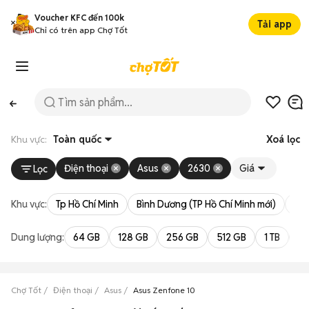
Voucher KFC đến 100k
Tải app
Chỉ có trên app Chợ Tốt
Khu vực:
Toàn quốc
Xoá lọc
Điện thoại
Asus
2630
Giá
Lọc
Khu vực:
Tp Hồ Chí Minh
Bình Dương (TP Hồ Chí Minh mới)
Bà 
Dung lượng:
64 GB
128 GB
256 GB
512 GB
1 TB
2 
Chợ Tốt
Điện thoại
Asus
Asus Zenfone 10