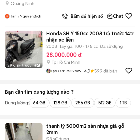
Quảng Ninh
Bấm để hiện số
Chat
Hanh NguyenBich
Honda SH Ý 150cc 2008 trả trước 14tr
nhận xe liền
2008
Tay ga
100 - 175 cc
Đã sử dụng
28.000.000 đ
Tp Hồ Chí Minh
29 giây trước
8
4.9
599
đã bán
Tạo O989552oo9
Bạn cần tìm
dung lượng
nào ?
Dung lượng:
64 GB
128 GB
256 GB
512 GB
1 TB
2 
thanh lý 5000m2 sàn nhựa giả gỗ
2mm
Đã sử dụng