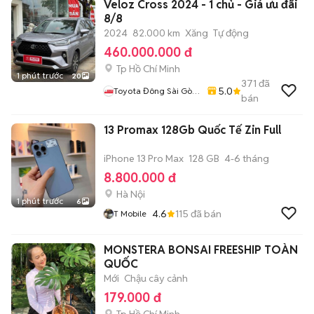
Veloz Cross 2024 - 1 chủ - Giá ưu đãi
8/8
2024
82.000 km
Xăng
Tự động
460.000.000 đ
Tp Hồ Chí Minh
1 phút trước
20
371
đã
5.0
Toyota Đông Sài Gòn|
bán
Xe Đã Qua Sử Dụng
13 Promax 128Gb Quốc Tế Zin Full
iPhone 13 Pro Max
128 GB
4-6 tháng
8.800.000 đ
Hà Nội
1 phút trước
6
4.6
115
đã bán
T Mobile
MONSTERA BONSAI FREESHIP TOÀN
QUỐC
Mới
Chậu cây cảnh
179.000 đ