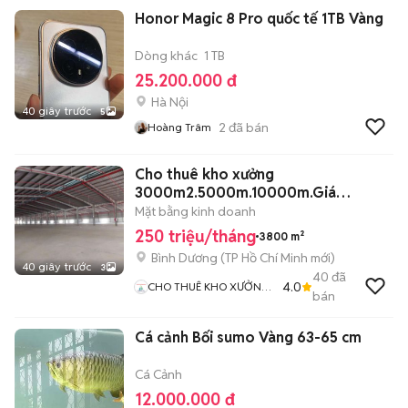
Honor Magic 8 Pro quốc tế 1TB Vàng
Dòng khác
1 TB
25.200.000 đ
Hà Nội
40 giây trước
5
2
đã bán
Hoàng Trâm
Cho thuê kho xưởng
3000m2.5000m.10000m.Giá
65k/m.Thạnh Phước ,Tân Uyên
Mặt bằng kinh doanh
250 triệu/tháng
3800 m²
Bình Dương
(
TP Hồ Chí Minh
mới)
40 giây trước
3
40
đã
4.0
CHO THUÊ KHO XƯỞNG
bán
NAM BỘ
Cá cảnh Bối sumo Vàng 63-65 cm
Cá Cảnh
12.000.000 đ