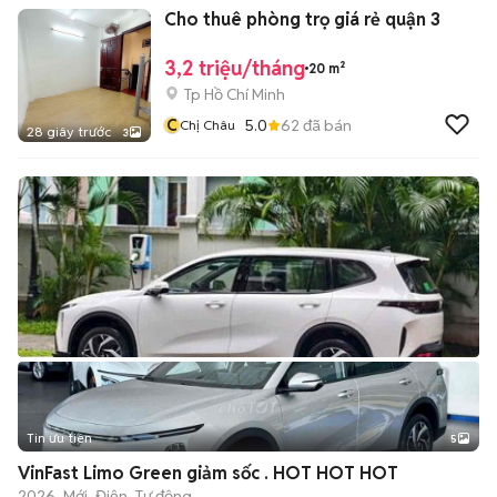
Cho thuê phòng trọ giá rẻ quận 3
3,2 triệu/tháng
20 m²
Tp Hồ Chí Minh
C
5.0
62
đã bán
Chị Châu
28 giây trước
3
Tin ưu tiên
5
VinFast Limo Green giảm sốc . HOT HOT HOT
2026
Mới
Điện
Tự động