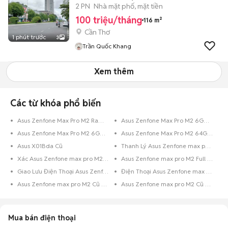
2 PN
Nhà mặt phố, mặt tiền
100 triệu/tháng
116 m²
Cần Thơ
1 phút trước
3
Trần Quốc Khang
Xem thêm
Các từ khóa phổ biến
Asus Zenfone Max Pro M2 Ram 3GB 32GB Cũ
Asus Zenfone Max Pro M2 6GB Cũ
Asus Zenfone Max Pro M2 6GB 128GB Cũ
Asus Zenfone Max Pro M2 64GB 4GB Cũ
Asus X01Bda Cũ
Thanh Lý Asus Zenfone max pro M2 Cũ
Xác Asus Zenfone max pro M2 Cũ
Asus Zenfone max pro M2 Full Box
Giao Lưu Điện Thoại Asus Zenfone max pro M2
Điện Thoại Asus Zenfone max pro M2 Trả Góp
Asus Zenfone max pro M2 Cũ Còn Bảo Hành
Asus Zenfone max pro M2 Cũ Nguyên Zin
Mua bán điện thoại