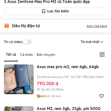
2 Asus Zenfone Max Pro M2 cũ Toàn quốc đẹp
Lưu tìm kiếm
Siêu thị điện tử
Xem Cửa hàng
Tin có video
Tin mới nhất
Tất cả
Cá nhân
Bán chuyên
Asus max pro m2, ram 4gb, 64gb
Zenfone max pro M2
64 GB
Hết bảo hành
790.000 đ
Tp Hồ Chí Minh
3 tuần trước
4
4.6
23
đã bán
Asus M2, ram 3gb, 32gb, pin 5000