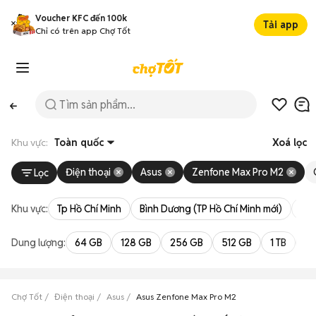
Voucher KFC đến 100k
Tải app
Chỉ có trên app Chợ Tốt
Khu vực:
Toàn quốc
Xoá lọc
Điện thoại
Asus
Zenfone Max Pro M2
Lọc
Khu vực:
Tp Hồ Chí Minh
Bình Dương (TP Hồ Chí Minh mới)
Bà 
Dung lượng:
64 GB
128 GB
256 GB
512 GB
1 TB
2 
Chợ Tốt
Điện thoại
Asus
Asus Zenfone Max Pro M2