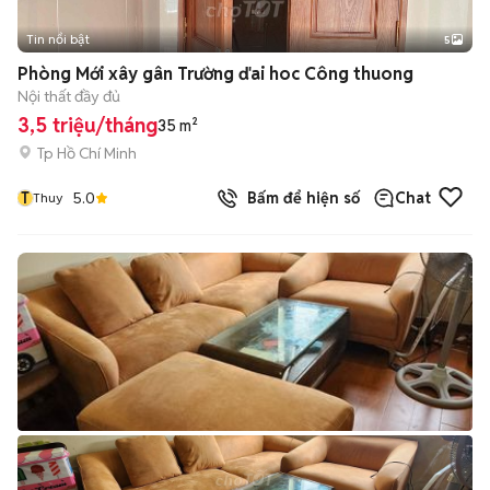
Tin nổi bật
5
Phòng Mới xây gân Trường ďai hoc Công thuong
Nội thất đầy đủ
3,5 triệu/tháng
35 m²
Tp Hồ Chí Minh
T
5.0
Bấm để hiện số
Chat
Thuy