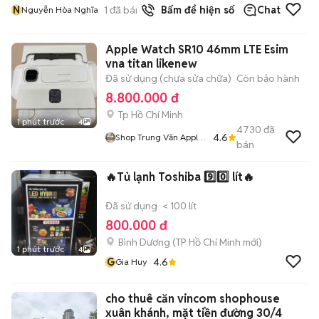
N
1
đã bán
Bấm để hiện số
Chat
Nguyễn Hòa Nghĩa
Apple Watch SR10 46mm LTE Esim
vna titan likenew
Đã sử dụng (chưa sửa chữa)
Còn bảo hành
8.800.000 đ
Tp Hồ Chí Minh
1 phút trước
4
4730
đã
4.6
Shop Trung Văn Apple
bán
Watch
🔥Tủ lạnh Toshiba 9️⃣0️⃣ lít🔥
Đã sử dụng
< 100 lít
800.000 đ
Bình Dương
(
TP Hồ Chí Minh
mới)
1 phút trước
4
G
4.6
Gia Huy
cho thuê căn vincom shophouse
xuân khánh, mặt tiền đường 30/4