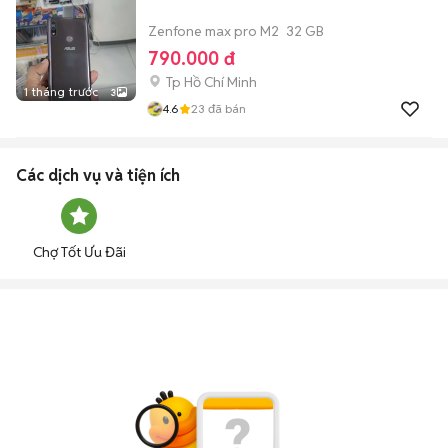
Zenfone max pro M2
32 GB
790.000 đ
Tp Hồ Chí Minh
1 tháng trước
3
4.6
23
đã bán
Các dịch vụ và tiện ích
Chợ Tốt Ưu Đãi