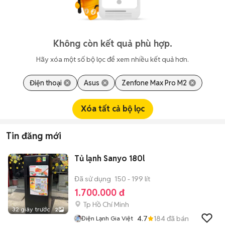
Không còn kết quả phù hợp.
Hãy xóa một số bộ lọc để xem nhiều kết quả hơn.
Điện thoại
Asus
Zenfone Max Pro M2
Xóa tất cả bộ lọc
Tin đăng mới
Tủ lạnh Sanyo 180l
Đã sử dụng
150 - 199 lít
1.700.000 đ
Tp Hồ Chí Minh
32 giây trước
2
4.7
184
đã bán
Điện Lạnh Gia Việt