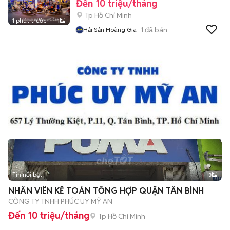
Đến 10 triệu/tháng
Tp Hồ Chí Minh
1 phút trước
1
1
đã bán
Hải Sản Hoàng Gia
Tin nổi bật
3
NHÂN VIÊN KẾ TOÁN TỔNG HỢP QUẬN TÂN BÌNH
CÔNG TY TNHH PHÚC UY MỸ AN
Đến 10 triệu/tháng
Tp Hồ Chí Minh