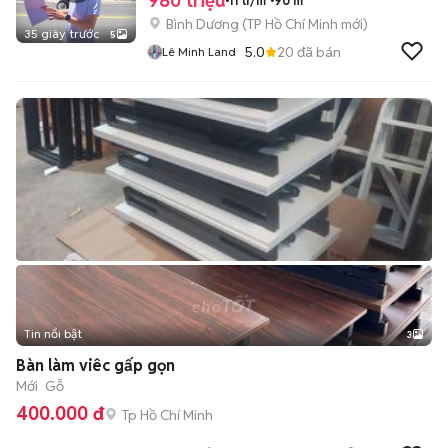
980 triệu
11 tr/m²
90 m²
Bình Dương
(
TP Hồ Chí Minh
mới)
35 giây trước
5
5.0
20
đã bán
Lê Minh Land
Tin nổi bật
3
Bàn làm viêc gấp gọn
Mới
Gỗ
400.000 đ
Tp Hồ Chí Minh