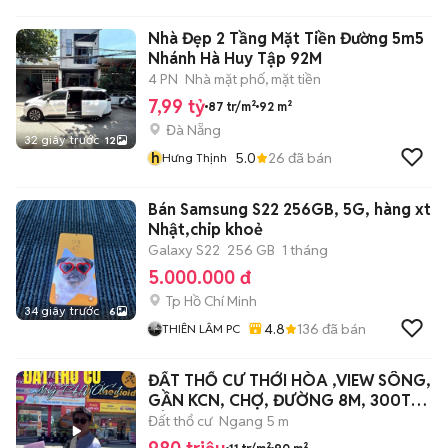
Nhà Đẹp 2 Tầng Mặt Tiền Đường 5m5
Nhánh Hà Huy Tập 92M
4 PN
Nhà mặt phố, mặt tiền
7,99 tỷ
87 tr/m²
92 m²
Đà Nẵng
32 giây trước
12
h
5.0
26
đã bán
Hưng Thịnh
Bán Samsung S22 256GB, 5G, hàng xt
Nhật,chip khoẻ
Galaxy S22
256 GB
1 tháng
5.000.000 đ
Tp Hồ Chí Minh
34 giây trước
6
4.8
136
đã bán
THIÊN LÂM PC
ĐẤT THỔ CƯ THỚI HÒA ,VIEW SÔNG,
GẦN KCN, CHỢ, ĐƯỜNG 8M, 300TR
SỞ HỮU
Đất thổ cư
Ngang 5 m