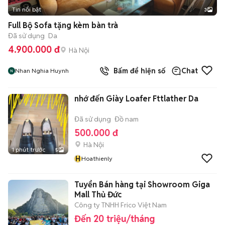
Tin nổi bật
3
Full Bộ Sofa tặng kèm bàn trà
Đã sử dụng
Da
4.900.000 đ
Hà Nội
Bấm để hiện số
Chat
Nhan Nghia Huynh
nhớ đến Giày Loafer Fttlather Da
Đã sử dụng
Đồ nam
500.000 đ
Hà Nội
1 phút trước
5
H
Hoathienly
Tuyển Bán hàng tại Showroom Giga
Mall Thủ Đức
Công ty TNHH Frico Việt Nam
Đến 20 triệu/tháng