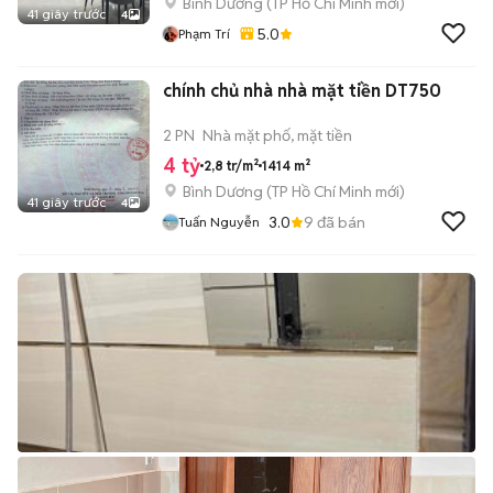
Bình Dương
(
TP Hồ Chí Minh
mới)
41 giây trước
4
5.0
Phạm Trí
chính chủ nhà nhà mặt tiền DT750
2 PN
Nhà mặt phố, mặt tiền
4 tỷ
2,8 tr/m²
1414 m²
Bình Dương
(
TP Hồ Chí Minh
mới)
41 giây trước
4
3.0
9
đã bán
Tuấn Nguyễn