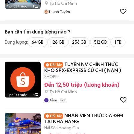
Tp Hồ Chí Minh
1 phút trước
5
Thanh Tuyền
Bạn cần tìm
dung lượng
nào ?
Dung lượng:
64 GB
128 GB
256 GB
512 GB
1 TB
2 
TUYỂN NV CHÍNH THỨC
KHO SPX-EXPRESS CỦ CHI ( NAM )
SHOPEE
Đến 12,50 triệu (lương khoán)
Tp Hồ Chí Minh
1 phút trước
1
Diễm Trinh
NHÂN VIÊN TRỰC CA ĐÊM
TẠI NHÀ HÀNG
Hải Sản Hoàng Gia