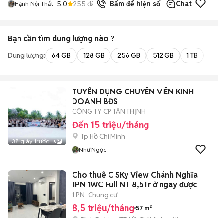
5.0
255
đã bán
Bấm để hiện số
Chat
Hạnh Nội Thất
Bạn cần tìm
dung lượng
nào ?
Dung lượng:
64 GB
128 GB
256 GB
512 GB
1 TB
2 
TUYỂN DỤNG CHUYÊN VIÊN KINH
DOANH BĐS
CÔNG TY CP TÂN THỊNH
Đến 15 triệu/tháng
Tp Hồ Chí Minh
38 giây trước
6
Như Ngọc
Cho thuê C SKy View Chánh Nghĩa
1PN 1WC Full NT 8,5Tr ở ngay được
1 PN
Chung cư
8,5 triệu/tháng
57 m²