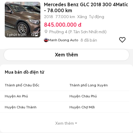
Mercedes Benz GLC 2018 300 4Matic
- 78.000 km
2018
77.000 km
Xăng
Tự động
845.000.000 đ
Phường 4
(
P. Tân Sơn Nhất
mới)
1 phút trước
12
8
đã bán
Manh Duong Auto
Xem thêm
Mua bán đồ điện tử
Thành phố Châu Đốc
Thành phố Long Xuyên
Huyện An Phú
Huyện Châu Phú
Huyện Châu Thành
Huyện Chợ Mới
Xem thêm