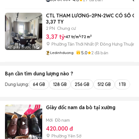
CTL THAM LƯƠNG-2PN-2WC CÓ SỔ GI
3,37 TY
2 PN
Chung cư
3,37 tỷ
47 tr/m²
72 m²
Phường Tân Thới Nhất
(
P. Đông Hưng Thuận
m
42 giây trước
5
5.0
2
đã bán
Ledinhduong
Bạn cần tìm
dung lượng
nào ?
Dung lượng:
64 GB
128 GB
256 GB
512 GB
1 TB
2 
Giày đốc nam da bò tại xưởng
Mới
Đồ nam
420.000 đ
Phường Yên Sở
42 giây trước