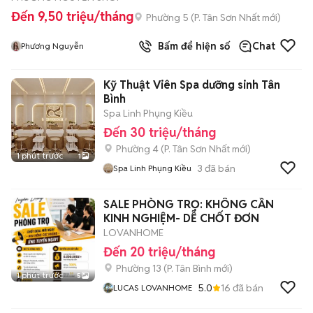
Đến 9,50 triệu/tháng
Phường 5
(
P. Tân Sơn Nhất
mới)
Bấm để hiện số
Chat
Phương Nguyễn
Kỹ Thuật Viên Spa dưỡng sinh Tân
Bình
Spa Linh Phụng Kiều
Đến 30 triệu/tháng
Phường 4
(
P. Tân Sơn Nhất
mới)
1 phút trước
1
3
đã bán
Spa Linh Phụng Kiều
SALE PHÒNG TRỌ: KHÔNG CẦN
KINH NGHIỆM- DỄ CHỐT ĐƠN
LOVANHOME
Đến 20 triệu/tháng
Phường 13
(
P. Tân Bình
mới)
1 phút trước
5
5.0
16
đã bán
LUCAS LOVANHOME