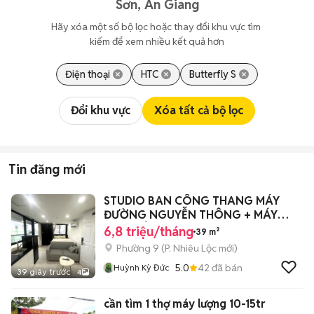
Sơn, An Giang
Hãy xóa một số bộ lọc hoặc thay đổi khu vực tìm 
kiếm để xem nhiều kết quả hơn
Điện thoại
HTC
Butterfly S
Đổi khu vực
Xóa tất cả bộ lọc
Tin đăng mới
STUDIO BAN CÔNG THANG MÁY
ĐƯỜNG NGUYỄN THÔNG + MÁY
GIẶT RIÊNG
6,8 triệu/tháng
39 m²
Phường 9
(
P. Nhiêu Lộc
mới)
5.0
42
đã bán
Huỳnh Kỳ Đức
39 giây trước
4
cần tìm 1 thợ máy lượng 10-15tr