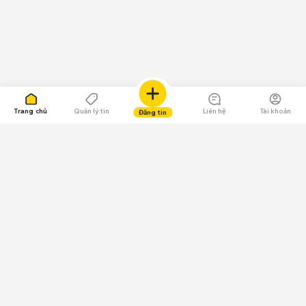
Trang chủ
Quản lý tin
Liên hệ
Tài khoản
Đăng tin
109.000 Bình chọn
Tải ứng dụng Chợ Tốt
Về Chợ Tốt
Quy chế sàn
Chính sách bảo mật
Giải quyết tranh chấp