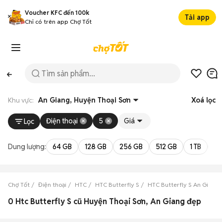
Voucher KFC đến 100k
Tải app
Chỉ có trên app Chợ Tốt
Khu vực:
An Giang, Huyện Thoại Sơn
Xoá lọc
Điện thoại
5
Giá
Lọc
Dung lượng:
64 GB
128 GB
256 GB
512 GB
1 TB
2 
Chợ Tốt
Điện thoại
HTC
HTC Butterfly S
HTC Butterfly S An Giang
0 Htc Butterfly S cũ Huyện Thoại Sơn, An Giang đẹp