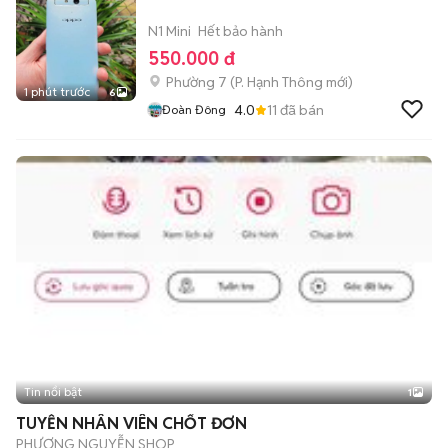
N1 Mini
Hết bảo hành
550.000 đ
Phường 7
(
P. Hạnh Thông
mới)
1 phút trước
6
4.0
11
đã bán
Đoàn Đông
Tin nổi bật
1
TUYỄN NHÂN VIÊN CHỐT ĐƠN
PHƯƠNG NGUYỄN SHOP