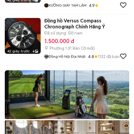
3
4.9
XƯỞNG GIÀY TAM LÂM
Đồng hồ Versus Compass
Chronograph Chính Hãng Ý
Đã sử dụng
Đồ nam
1.500.000 đ
Phường 1
(
P. Bàn Cờ
mới)
42 giây trước
6
4.8
1132
đã bán
Đồng Hồ Nội Địa Nhật