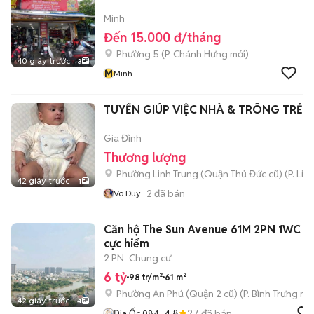
Minh
Đến 15.000 đ/tháng
Phường 5
(
P. Chánh Hưng
mới)
40 giây trước
3
M
Minh
TUYỂN GIÚP VIỆC NHÀ & TRÔNG TRẺ S
Gia Đình
Thương lượng
Phường Linh Trung (Quận Thủ Đức cũ)
(
P. Lin
42 giây trước
1
2
đã bán
Vo Duy
Căn hộ The Sun Avenue 61M 2PN 1WC
cực hiếm
2 PN
Chung cư
6 tỷ
98 tr/m²
61 m²
Phường An Phú (Quận 2 cũ)
(
P. Bình Trưng
mới
42 giây trước
4
4.8
27
đã bán
Địa Ốc 084