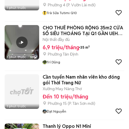
Phường 4
(
P. Vườn Lài
mới)
1 phút trước
T
Trà Sữa Tutimi Q10
CHO THUÊ PHÒNG RỘNG 35m2 CỬA
SỔ SIÊU THOÁNG TẠI Q1 GẦN UEH
VIỆN ISP
Nội thất đầy đủ
6,9 triệu/tháng
35 m²
Phường Tân Định
1 phút trước
10
Trí Dũng
Cần tuyển Nam nhân viên kho đóng
gói Thời Trang Nữ
Xưởng May Nàng Thơ
Đến 10 triệu/tháng
Phường 15
(
P. Tân Sơn
mới)
1 phút trước
Đạt Nguyễn
Thanh lý Oppo N1 Mini