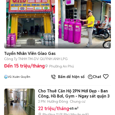
Tin nổi bật
2
Tuyển Nhân Viên Giao Gas
Công Ty TNHH TM-DV QUỲNH ANH LPG
Đến 15 triệu/tháng
Phường An Phú
Bấm để hiện số
Chat
Vũ Xuân Quyền
Cho Thuê Căn Hộ 2PN Mới Đẹp - Ban
Công, Hồ Bơi, Gym - Ngay sát quận 3
2 PN
Hướng Đông
Chung cư
22 triệu/tháng
65 m²
Phường 11
(
P. Phú Nhuận
mới)