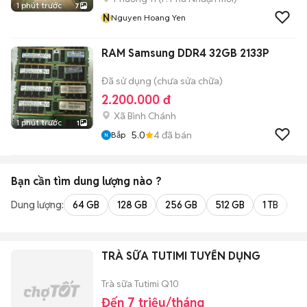
1 phút trước
7
N
Nguyen Hoang Yen
RAM Samsung DDR4 32GB 2133P
Đã sử dụng (chưa sửa chữa)
2.200.000 đ
Xã Bình Chánh
1 phút trước
1
5.0
4
đã bán
Bắp
Bạn cần tìm
dung lượng
nào ?
Dung lượng:
64 GB
128 GB
256 GB
512 GB
1 TB
2 
TRÀ SỮA TUTIMI TUYỂN DỤNG
Trà sữa Tutimi Q10
Đến 7 triệu/tháng