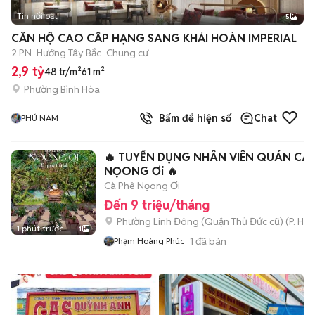
Tin nổi bật
5
CĂN HỘ CAO CẤP HẠNG SANG KHẢI HOÀN IMPERIAL
2 PN
Hướng Tây Bắc
Chung cư
2,9 tỷ
48 tr/m²
61 m²
Phường Bình Hòa
Bấm để hiện số
Chat
PHÚ NAM
🔥 TUYỂN DỤNG NHÂN VIÊN QUÁN CÀ 
NỌONG Ơi 🔥
Cà Phê Nọong Ơi
Đến 9 triệu/tháng
Phường Linh Đông (Quận Thủ Đức cũ)
(
P. Hiệ
1 phút trước
1
1
đã bán
Phạm Hoàng Phúc