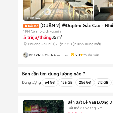
Tin nổi bật
[QUẬN 2] ☘️Duplex Gác Cao - Nhiều
1 PN
Căn hộ dịch vụ, mini
5 triệu/tháng
35 m²
Phường An Phú (Quận 2 cũ)
(
P. Bình Trưng
mới)
5.0
29
đã bán
BĐS Chỉnh Chỉnh Apartment
Tư Vấn Căn Hộ TPHCM
Bạn cần tìm
dung lượng
nào ?
Dung lượng:
64 GB
128 GB
256 GB
512 GB
Bán đất Lê Văn Lương 
Đất thổ cư
Ngang 5 m