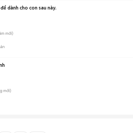
bán đất để dành cho con sau này.
âm
mới)
bán
ạnh
ng
mới)