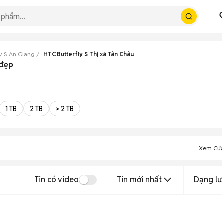
y S An Giang
HTC Butterfly S Thị xã Tân Châu
 đẹp
1 TB
2 TB
> 2 TB
Xem Cử
Tin có video
Tin mới nhất
Dạng lư