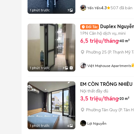
4.3
507
đã bán
Yến Yến
1 phút trước
7
Duplex Nguyễn
1 PN
Căn hộ dịch vụ, mini
6,5 triệu/tháng
40 m²
Phường 25
(
P. Thạnh Mỹ 
Việt Mqhouse Apartments
1 phút trước
7
EM CÒN TRỐNG NHIỀU 
Nội thất đầy đủ
3,5 triệu/tháng
20 m²
Phường Tân Quy
(
P. Tân 
Lợi Nguyễn
1 phút trước
6