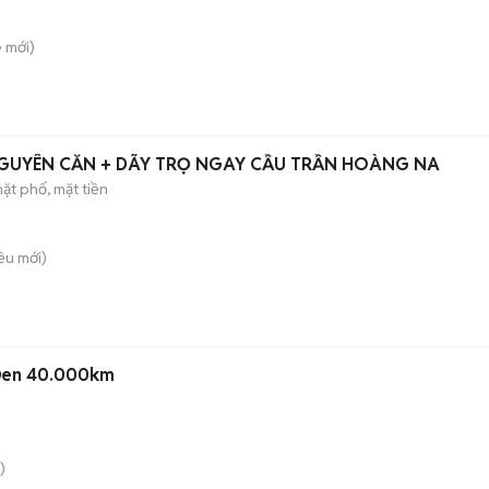
è
mới)
GUYÊN CĂN + DÃY TRỌ NGAY CẦU TRẦN HOÀNG NA
ặt phố, mặt tiền
iều
mới)
Đen 40.000km
)