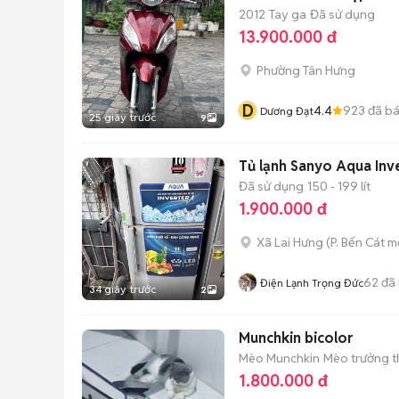
2012
Tay ga
Đã sử dụng
13.900.000 đ
Phường Tân Hưng
D
4.4
923
đã b
Dương Đạt
25 giây trước
9
Tủ lạnh Sanyo Aqua Inve
Đã sử dụng
150 - 199 lít
1.900.000 đ
Xã Lai Hưng
(
P. Bến Cát
mớ
62
đã
Điện Lạnh Trọng Đức
34 giây trước
2
Munchkin bicolor
Mèo Munchkin
Mèo trưởng th
1.800.000 đ