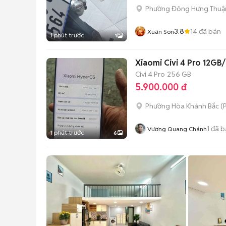
Phường Đông Hưng Thuậ
3.8
14
đã bán
Xuân Son
1 phút trước
1
Xiaomi Civi 4 Pro 12GB
Civi 4 Pro
256 GB
5.900.000 đ
Phường Hòa Khánh Bắc
(
P
1
đã b
Vương Quang Chánh
1 phút trước
6