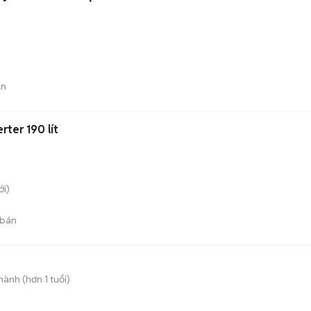
án
rter 190 lít
i)
 bán
ành (hơn 1 tuổi)