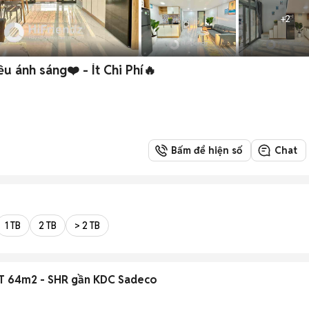
+
2
 ánh sáng❤️ - Ít Chi Phí🔥
Bấm để hiện số
Chat
1 TB
2 TB
> 2 TB
DT 64m2 - SHR gần KDC Sadeco