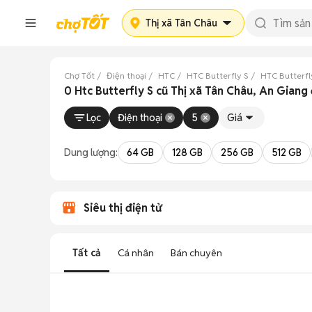
Thị xã Tân Châu
Chợ Tốt
Điện thoại
HTC
HTC Butterfly S
HTC Butterfl
0 Htc Butterfly S cũ Thị xã Tân Châu, An Giang
Lọc
Điện thoại
5
Giá
Dung lượng:
64 GB
128 GB
256 GB
512 GB
Siêu thị điện tử
Tất cả
Cá nhân
Bán chuyên