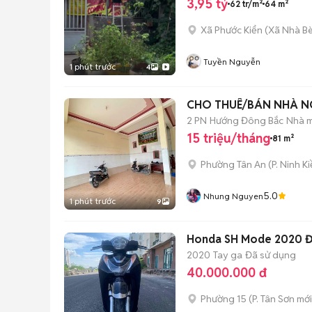
3,95 tỷ
62 tr/m²
64 m²
Xã Phước Kiển
(
Xã Nhà B
Tuyền Nguyễn
1 phút trước
4
CHO THUÊ/BÁN NHÀ N
2 PN
Hướng Đông Bắc
Nhà m
15 triệu/tháng
81 m²
Phường Tân An
(
P. Ninh K
5.0
Nhung Nguyen
1 phút trước
9
Honda SH Mode 2020 
2020
Tay ga
Đã sử dụng
40.000.000 đ
Phường 15
(
P. Tân Sơn
mới