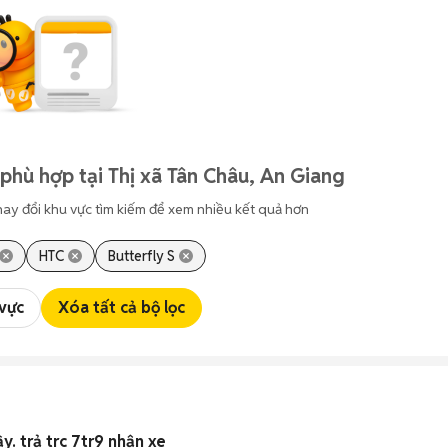
phù hợp tại Thị xã Tân Châu, An Giang
hay đổi khu vực tìm kiếm để xem nhiều kết quả hơn
HTC
Butterfly S
 vực
Xóa tất cả bộ lọc
ầy. trả trc 7tr9 nhận xe