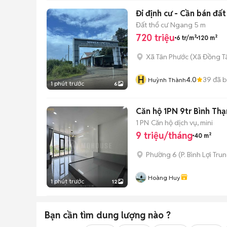
Đi định cư - Cần 
Đất thổ cư
Ngang 5 m
720 triệu
6 tr/m²
120 m²
Xã Tân Phước
(
Xã Đồng T
H
4.0
39
đã 
Huỳnh Thành
1 phút trước
6
Căn hộ 1PN 9tr Bình Th
1 PN
Căn hộ dịch vụ, mini
9 triệu/tháng
40 m²
Phường 6
(
P. Bình Lợi Tru
Hoàng Huy
1 phút trước
12
Bạn cần tìm
dung lượng
nào ?