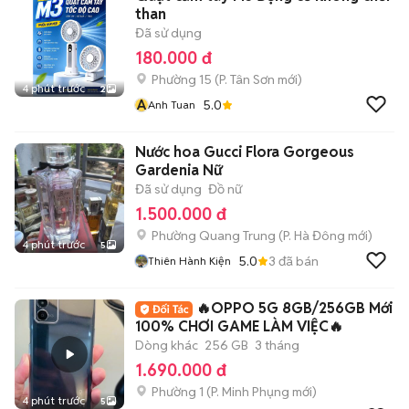
than
Đã sử dụng
180.000 đ
Phường 15
(
P. Tân Sơn
mới)
4 phút trước
2
A
5.0
Anh Tuan
Nước hoa Gucci Flora Gorgeous
Gardenia Nữ
Đã sử dụng
Đồ nữ
1.500.000 đ
Phường Quang Trung
(
P. Hà Đông
mới)
4 phút trước
5
5.0
3
đã bán
Thiên Hành Kiện
🔥OPPO 5G 8GB/256GB Mới
100% CHƠI GAME LÀM VIỆC🔥
Dòng khác
256 GB
3 tháng
1.690.000 đ
Phường 1
(
P. Minh Phụng
mới)
4 phút trước
5