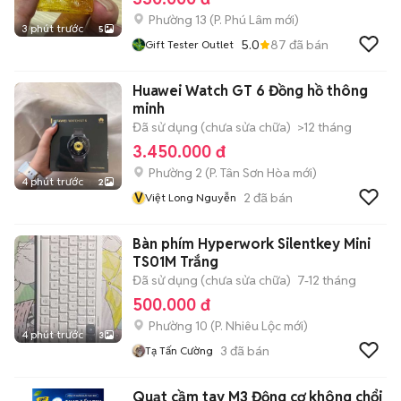
Phường 13
(
P. Phú Lâm
mới)
3 phút trước
5
5.0
87
đã bán
Gift Tester Outlet
Huawei Watch GT 6 Đồng hồ thông
minh
Đã sử dụng (chưa sửa chữa)
>12 tháng
3.450.000 đ
Phường 2
(
P. Tân Sơn Hòa
mới)
4 phút trước
2
V
2
đã bán
Việt Long Nguyễn
Bàn phím Hyperwork Silentkey Mini
TS01M Trắng
Đã sử dụng (chưa sửa chữa)
7-12 tháng
500.000 đ
Phường 10
(
P. Nhiêu Lộc
mới)
4 phút trước
3
3
đã bán
Tạ Tấn Cường
Quạt cầm tay M3 Động cơ không chổi