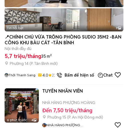
Tin nổi bật
7
+
2
📍CHÍNH CHỦ VỪA TRỐNG PHÒNG SUDIO 35M2 -BAN
CÔNG KHU BÀU CÁT -TÂN BÌNH
Nội thất đầy đủ
5,7 triệu/tháng
35 m²
Phường 14
(
P. Tân Bình
mới)
4.0
22
đã bán
Bấm để hiện số
Chat
Thới Thanh Sang
TUYỂN NHÂN VIÊN
NHÀ HÀNG PHƯỢNG HOÀNG
Đến 7,50 triệu/tháng
Phường 15
(
P. An Hội Đông
mới)
6 phút trước
4
NHÀ HÀNG PHƯỢNG