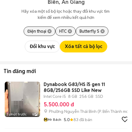
Biên, An Giang
Hãy xóa một số bộ lọc hoặc thay đổi khu vực tìm 
kiếm để xem nhiều kết quả hơn
Điện thoại
HTC
Butterfly S
Đổi khu vực
Xóa tất cả bộ lọc
Tin đăng mới
Dynabook G83/HS i5 gen 11
8GB/256GB SSD Like New
Intel Core i5
8 GB
256 GB
SSD
5.500.000 đ
Phường Nguyễn Thái Bình
(
P. Bến Thành
mới)
1 phút trước
5
M
5.0
83
đã bán
Mr Bách