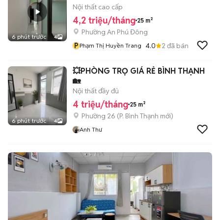
Nội thất cao cấp
4,2 triệu/tháng
25 m²
Phường An Phú Đông
6 phút trước
4
P
4.0
2
đã bán
Phạm Thị Huyền Trang
💥PHÒNG TRỌ GIÁ RẺ BÌNH THẠNH
🏡
Nội thất đầy đủ
4 triệu/tháng
25 m²
Phường 26
(
P. Bình Thạnh
mới)
6 phút trước
4
Anh Thư