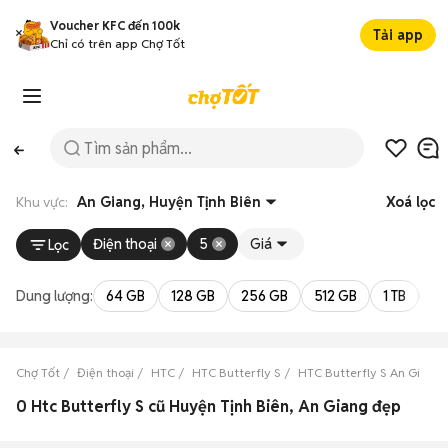
Voucher KFC đến 100k
Tải app
Chỉ có trên app Chợ Tốt
Khu vực:
An Giang, Huyện Tịnh Biên
Xoá lọc
Điện thoại
5
Giá
Lọc
Dung lượng:
64 GB
128 GB
256 GB
512 GB
1 TB
2 
Chợ Tốt
Điện thoại
HTC
HTC Butterfly S
HTC Butterfly S An Giang
0 Htc Butterfly S cũ Huyện Tịnh Biên, An Giang đẹp