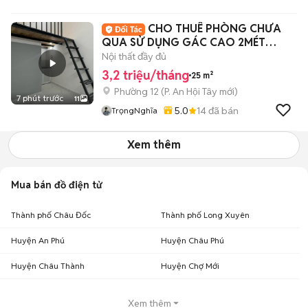
HOÀNG
CHO THUÊ PHÒNG CHƯA
QUA SỬ DỤNG GÁC CAO 2MÉT
ĐƯỜNG HUỲNH VĂN NGHỆ
Nội thất đầy đủ
3,2 triệu/tháng
25 m²
Phường 12
(
P. An Hội Tây
mới)
7 phút trước
11
5.0
14
đã bán
TrọngNghĩa
Xem thêm
Mua bán đồ điện tử
Thành phố Châu Đốc
Thành phố Long Xuyên
Huyện An Phú
Huyện Châu Phú
Huyện Châu Thành
Huyện Chợ Mới
Xem thêm