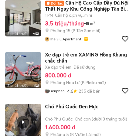
Căn Hộ Cao Cấp Đầy Đủ Nội
Thất Ngay Khu Công Nghiệp Tân Bình
- Etown
1 PN
Căn hộ dịch vụ, mini
3,5 triệu/tháng
45 m²
Phường 15
(
P. Tân Sơn
mới)
2 phút trước
9
The Siu Apartment
Xe đạp trẻ em XAMING Hồng Khung
chắc chắn
Xe đạp trẻ em
Đã sử dụng
800.000 đ
Phường Hoa Lư
(
P. Pleiku
mới)
2 phút trước
1
4.6
1235
đã bán
Liênphan
Chó Phú Quốc Đen Mực
Chó Phú Quốc
Chó con (dưới 3 tháng tuổi)
1.600.000 đ
Phường 5
(
P. Vườn Lài
mới)