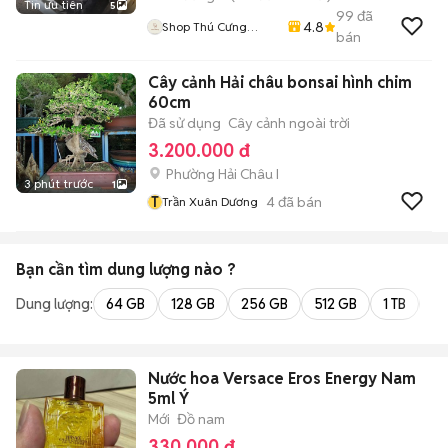
Tin ưu tiên
5
99
đã
4.8
Shop Thú Cưng
bán
PenTa
Cây cảnh Hải châu bonsai hình chim
60cm
Đã sử dụng
Cây cảnh ngoài trời
3.200.000 đ
Phường Hải Châu I
3 phút trước
1
T
4
đã bán
Trần Xuân Dương
Bạn cần tìm
dung lượng
nào ?
Dung lượng:
64 GB
128 GB
256 GB
512 GB
1 TB
2 
Nước hoa Versace Eros Energy Nam
5ml Ý
Mới
Đồ nam
330.000 đ