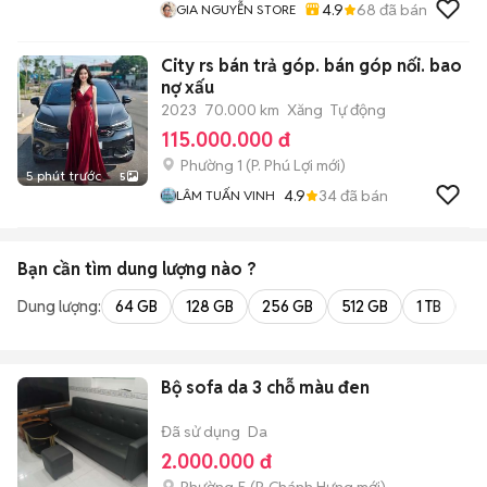
4.9
68
đã bán
GIA NGUYỄN STORE
City rs bán trả góp. bán góp nối. bao
nợ xấu
2023
70.000 km
Xăng
Tự động
115.000.000 đ
Phường 1
(
P. Phú Lợi
mới)
5 phút trước
5
4.9
34
đã bán
LÂM TUẤN VINH
Bạn cần tìm
dung lượng
nào ?
Dung lượng:
64 GB
128 GB
256 GB
512 GB
1 TB
2 
Bộ sofa da 3 chỗ màu đen
Đã sử dụng
Da
2.000.000 đ