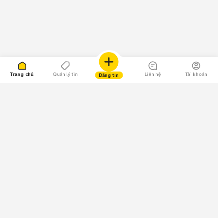
Trang chủ
Quản lý tin
Liên hệ
Tài khoản
Đăng tin
109.000 Bình chọn
Tải ứng dụng Chợ Tốt
Về Chợ Tốt
Quy chế sàn
Chính sách bảo mật
Giải quyết tranh chấp
CÔNG TY TNHH CHỢ TỐT - Người đại diện theo pháp luật: