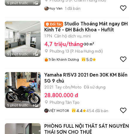
Phường 5
(
P. Chánh Hưng
mới)
5 phút trước
3
1
đã bán
Huy Van
Studio Thoáng Mát ngay ĐH
Kinh Tế - ĐH Bách Khoa - Huflit
1 PN
Căn hộ dịch vụ, mini
4,7 triệu/tháng
30 m²
Phường 13
(
P. Hòa Hưng
mới)
5 phút trước
7
5.0
Trần Khánh Dương
Yamaha R15V3 2021 Đen 30K KM Biển
SG 9 chủ
2021
Tay côn/Moto
Đã sử dụng
28.800.000 đ
Phường Tân Tạo
5 phút trước
9
4.4
454
đã bán
VIỆT MOTOR
PHÒNG FULL NỘI THẤT SÁT NGUYỄN
THÁI SƠN CHO THUÊ