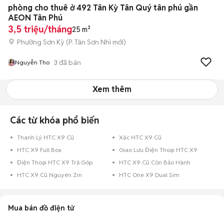
phòng cho thuê ở 492 Tân Kỳ Tân Quý tân phú gần
AEON Tân Phú
3,5 triệu/tháng
25 m²
Phường Sơn Kỳ
(
P. Tân Sơn Nhì
mới)
3
đã bán
Nguyễn Tho
Xem thêm
Các từ khóa phổ biến
Thanh Lý HTC X9 Cũ
Xác HTC X9 Cũ
HTC X9 Full Box
Giao Lưu Điện Thoại HTC X9
Điện Thoại HTC X9 Trả Góp
HTC X9 Cũ Còn Bảo Hành
HTC X9 Cũ Nguyên Zin
HTC One X9 Dual Sim
Mua bán đồ điện tử