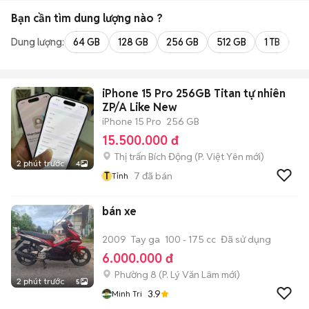
Bạn cần tìm
dung lượng
nào ?
Dung lượng:
64 GB
128 GB
256 GB
512 GB
1 TB
2 
iPhone 15 Pro 256GB Titan tự nhiên
ZP/A Like New
iPhone 15 Pro
256 GB
15.500.000 đ
Thị trấn Bích Động
(
P. Việt Yên
mới)
2 phút trước
4
T
7
đã bán
Tỉnh
bán xe
2009
Tay ga
100 - 175 cc
Đã sử dụng
6.000.000 đ
Phường 8
(
P. Lý Văn Lâm
mới)
2 phút trước
5
3.9
Minh Tri