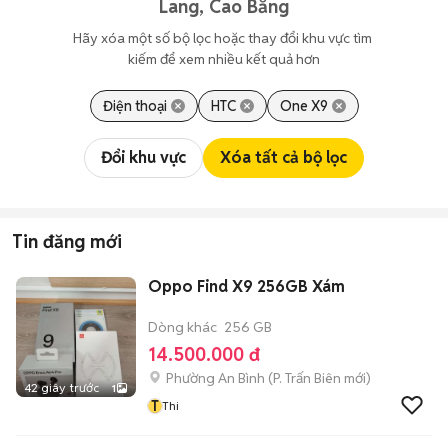
Lang, Cao Bằng
Hãy xóa một số bộ lọc hoặc thay đổi khu vực tìm 
kiếm để xem nhiều kết quả hơn
Điện thoại
HTC
One X9
Đổi khu vực
Xóa tất cả bộ lọc
Tin đăng mới
Oppo Find X9 256GB Xám
Dòng khác
256 GB
14.500.000 đ
Phường An Bình
(
P. Trấn Biên
mới)
42 giây trước
1
T
Thi