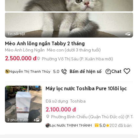
Tin nổi bật
4
Mèo Anh lông ngắn Tabby 2 tháng
Mèo Anh Lông Ngắn
Mèo con (dưới 3 tháng tuổi)
2.500.000 đ
Phường Võ Thị Sáu
(
P. Xuân Hòa
mới)
N
5.0
19
đã bán
Bấm để hiện số
Chat
Nguyễn Thị Thanh Thủy
Máy lọc nước Toshiba Pure 10lõi lọc
Đã sử dụng
Toshiba
2.100.000 đ
Phường Bình Chiểu (Quận Thủ Đức cũ)
(
P. Ta
2 phút trước
6
5.0
202
đã bán
Lọc Nước THỊNH THÀNH