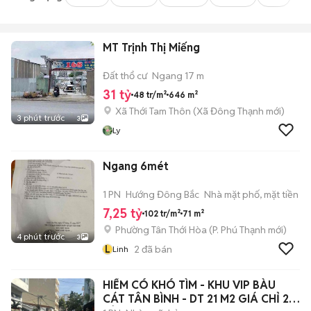
MT Trịnh Thị Miếng
Đất thổ cư
Ngang 17 m
31 tỷ
48 tr/m²
646 m²
Xã Thới Tam Thôn
(
Xã Đông Thạnh
mới)
3 phút trước
3
Ly
Ngang 6mét
1 PN
Hướng Đông Bắc
Nhà mặt phố, mặt tiền
7,25 tỷ
102 tr/m²
71 m²
Phường Tân Thới Hòa
(
P. Phú Thạnh
mới)
4 phút trước
3
L
2
đã bán
Linh
HIẾM CÓ KHÓ TÌM - KHU VIP BÀU
CÁT TÂN BÌNH - DT 21 M2 GIÁ CHỈ 2,3