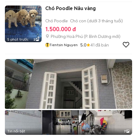
Chó Poodle Nâu vàng
Chó Poodle
Chó con (dưới 3 tháng tuổi)
1.500.000 đ
Phường Hoà Phú
(
P. Bình Dương
mới)
5 phút trước
2
T
5.0
41
đã bán
Tientsin Nguyen
Tin nổi bật
7
+
2