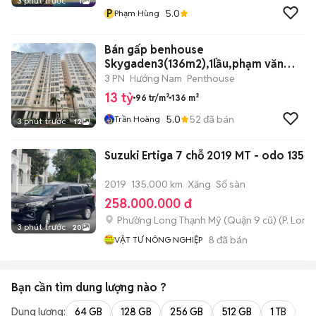
3 phút trước
1
P
5.0
Phạm Hùng
Bán gấp benhouse
Skygaden3(136m2),1lầu,phạm văn
nghị,tân phú,Q7
3 PN
Hướng Nam
Penthouse
13 tỷ
96 tr/m²
136 m²
5.0
52
đã bán
Trần Hoàng
3 phút trước
12
Suzuki Ertiga 7 chỗ 2019 MT - odo 135
2019
135.000 km
Xăng
Số sàn
258.000.000 đ
Phường Long Thạnh Mỹ (Quận 9 cũ)
(
P. Long
3 phút trước
20
8
đã bán
VẬT TƯ NÔNG NGHIỆP
Bạn cần tìm
dung lượng
nào ?
Dung lượng:
64 GB
128 GB
256 GB
512 GB
1 TB
2 