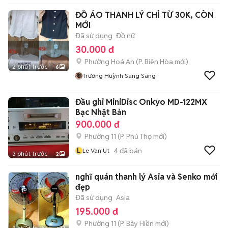
ĐỒ ÁO THANH LÝ CHỈ TỪ 30K, CÒN
MỚI
Đã sử dụng
Đồ nữ
30.000 đ
Phường Hoá An
(
P. Biên Hòa
mới)
2 phút trước
6
Trương Huỳnh Sang Sang
Đầu ghi MiniDisc Onkyo MD-122MX
Bạc Nhật Bản
900.000 đ
Phường 11
(
P. Phú Thọ
mới)
L
4
đã bán
Le Van Ut
3 phút trước
2
nghĩ quán thanh lý Asia và Senko mới
đẹp
Đã sử dụng
Asia
195.000 đ
Phường 11
(
P. Bảy Hiền
mới)