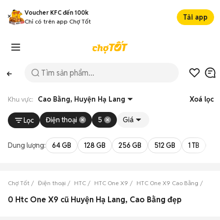
Voucher KFC đến 100k
Tải app
Chỉ có trên app Chợ Tốt
Khu vực:
Cao Bằng, Huyện Hạ Lang
Xoá lọc
Điện thoại
5
Giá
Lọc
Dung lượng:
64 GB
128 GB
256 GB
512 GB
1 TB
2 
Chợ Tốt
Điện thoại
HTC
HTC One X9
HTC One X9 Cao Bằng
HTC 
0 Htc One X9 cũ Huyện Hạ Lang, Cao Bằng đẹp