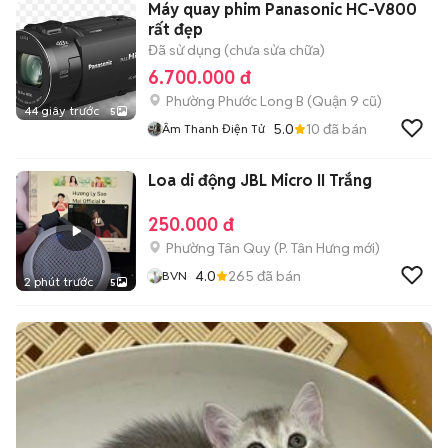
Máy quay phim Panasonic HC-V800
rất đẹp
Đã sử dụng (chưa sửa chữa)
6.700.000 đ
Phường Phước Long B (Quận 9 cũ)
44 giây trước
5
5.0
10
đã bán
Âm Thanh Điện Tử
Loa di động JBL Micro II Trắng
250.000 đ
Phường Tân Quy
(
P. Tân Hưng
mới)
4.0
265
đã bán
BVN
2 phút trước
5