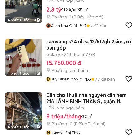
TỶ
1 PN
Nhà ngõ, hẻm
2,3 tỷ
110 tr/m²
21 m²
Phường 11
(
P. Bảy Hiền
mới)
4 phút trước
4
5.0
7
đã bán
Oanh Nhà Chất
samsung s24 ultra 12/512gb 2sim ,có
bán góp
Galaxy S24 Ultra
512 GB
15.750.000 đ
Phường Tân Thành
4 phút trước
4
D
4.8
77
đã bán
Duy Dustin Mobile
Cần cho thuê nhà nguyên căn hẻm
216 LÃNH BINH THĂNG, quận 11.
1 PN
Nhà ngõ, hẻm
9 triệu/tháng
22 m²
Phường 10
(
P. Bình Thới
mới)
4 phút trước
3
N
Nguyễn Thị Thủy