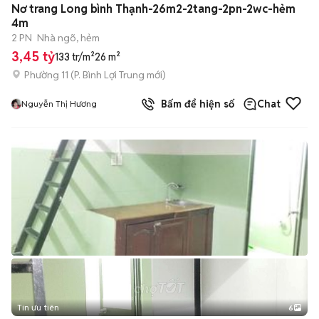
Nơ trang Long bình Thạnh-26m2-2tang-2pn-2wc-hẻm
4m
2 PN
Nhà ngõ, hẻm
3,45 tỷ
133 tr/m²
26 m²
Phường 11
(
P. Bình Lợi Trung
mới)
Bấm để hiện số
Chat
Nguyễn Thị Hương
Tin ưu tiên
6
+
2