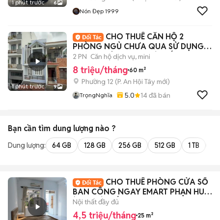
1 phút trước
6
Nón Đẹp 1999
CHO THUÊ CĂN HỘ 2
PHÒNG NGỦ CHƯA QUA SỬ DỤNG
ĐƯỜNG TÂN SƠN - GÒ VẤP
2 PN
Căn hộ dịch vụ, mini
8 triệu/tháng
60 m²
Phường 12
(
P. An Hội Tây
mới)
1 phút trước
9
5.0
14
đã bán
TrọngNghĩa
Bạn cần tìm
dung lượng
nào ?
Dung lượng:
64 GB
128 GB
256 GB
512 GB
1 TB
2 
CHO THUÊ PHÒNG CỬA SỔ
BAN CÔNG NGAY EMART PHẠN HUY
ÍCH - GÒ VẤP
Nội thất đầy đủ
4,5 triệu/tháng
25 m²