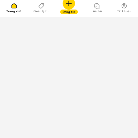
Trang chủ
Quản lý tin
Liên hệ
Tài khoản
Đăng tin
109.000 Bình chọn
Tải ứng dụng Chợ Tốt
Về Chợ Tốt
Quy chế sàn
Chính sách bảo mật
Giải quyết tranh chấp
CÔNG TY TNHH CHỢ TỐT - Người đại diện theo pháp luật:
Nguyễn Trọng Tấn; GPDKKD: 0312120782 do Sở KH & ĐT TP.HCM cấp ngày
11/01/2013;
GPMXH: 185/GP-BTTTT do Bộ Thông tin và Truyền thông
cấp ngày 09/07/2024 - Chịu trách nhiệm
nội dung: Trần Hoàng Ly.
Chính sách sử dụng
Địa chỉ: Tầng 18, Toà nhà UOA, Số 6 đường Tân Trào, Phường Tân Mỹ,