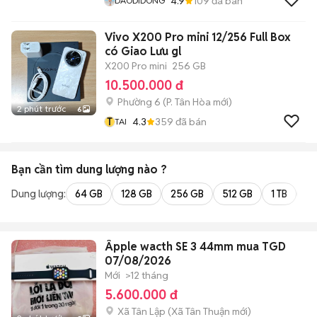
4.9
109
đã bán
DAODIDONG
Vivo X200 Pro mini 12/256 Full Box
có Giao Lưu gl
X200 Pro mini
256 GB
10.500.000 đ
Phường 6
(
P. Tân Hòa
mới)
2 phút trước
6
T
4.3
359
đã bán
TAI
Bạn cần tìm
dung lượng
nào ?
Dung lượng:
64 GB
128 GB
256 GB
512 GB
1 TB
2 
Âpple wacth SE 3 44mm mua TGD
07/08/2026
Mới
>12 tháng
5.600.000 đ
Xã Tân Lập
(
Xã Tân Thuận
mới)