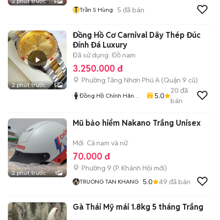
2 phút trước
5
T
5
đã bán
Trần S Hùng
Đồng Hồ Cơ Carnival Dây Thép Đúc
Đính Đá Luxury
Đã sử dụng
Đồ nam
3.250.000 đ
Phường Tăng Nhơn Phú A (Quận 9 cũ)
2 phút trước
5
20
đã
5.0
Đồng Hồ Chính Hãng
bán
Hiếu Nguyễn
Mũ bảo hiểm Nakano Trắng Unisex
Mới
Cả nam và nữ
70.000 đ
Phường 9
(
P. Khánh Hội
mới)
2 phút trước
1
5.0
49
đã bán
TRUONG TAN KHANG
Gà Thái Mỹ mái 1.8kg 5 tháng Trắng