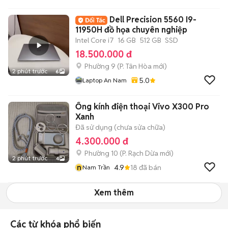
Dell Precision 5560 I9-
11950H đồ họa chuyên nghiệp
Intel Core i7
16 GB
512 GB
SSD
18.500.000 đ
Phường 9
(
P. Tân Hòa
mới)
2 phút trước
6
5.0
Laptop An Nam
Ống kính điện thoại Vivo X300 Pro
Xanh
Đã sử dụng (chưa sửa chữa)
4.300.000 đ
Phường 10
(
P. Rạch Dừa
mới)
2 phút trước
4
n
4.9
18
đã bán
Nam Trần
Xem thêm
Các từ khóa phổ biến