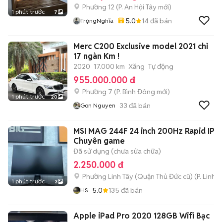
Phường 12
(
P. An Hội Tây
mới)
1 phút trước
7
5.0
14
đã bán
TrọngNghĩa
Merc C200 Exclusive model 2021 chỉ
17 ngàn Km !
2020
17.000 km
Xăng
Tự động
955.000.000 đ
Phường 7
(
P. Bình Đông
mới)
1 phút trước
20
33
đã bán
Gon Nguyen
MSI MAG 244F 24 inch 200Hz Rapid IPS
Chuyên game
Đã sử dụng (chưa sửa chữa)
2.250.000 đ
Phường Linh Tây (Quận Thủ Đức cũ)
(
P. Linh 
1 phút trước
3
5.0
135
đã bán
HS
Apple iPad Pro 2020 128GB Wifi Bạc