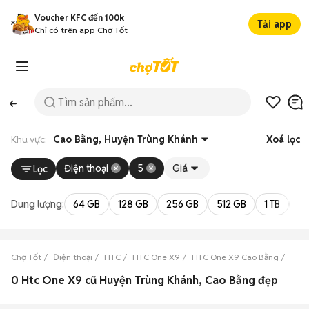
Voucher KFC đến 100k
Tải app
Chỉ có trên app Chợ Tốt
Khu vực:
Cao Bằng, Huyện Trùng Khánh
Xoá lọc
Điện thoại
5
Giá
Lọc
Dung lượng:
64 GB
128 GB
256 GB
512 GB
1 TB
2 
Chợ Tốt
Điện thoại
HTC
HTC One X9
HTC One X9 Cao Bằng
HTC 
0 Htc One X9 cũ Huyện Trùng Khánh, Cao Bằng đẹp