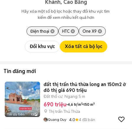
Khánh, Cao Bằng
Hãy xóa một số bộ lọc hoặc thay đổi khu vực tìm 
kiếm để xem nhiều kết quả hơn
Điện thoại
HTC
One X9
Đổi khu vực
Xóa tất cả bộ lọc
Tin đăng mới
đất thị trấn thủ thừa long an 150m2 ở
đô thị giá 690 triệu
Đất thổ cư
Ngang 5 m
690 triệu
4,6 tr/m²
150 m²
Thị trấn Thủ Thừa
Tin ưu tiên
12
4.0
4
đã bán
Quang Duy