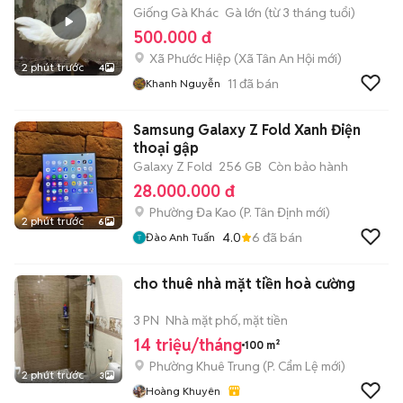
Giống Gà Khác
Gà lớn (từ 3 tháng tuổi)
500.000 đ
Xã Phước Hiệp
(
Xã Tân An Hội
mới)
2 phút trước
4
11
đã bán
Khanh Nguyễn
Samsung Galaxy Z Fold Xanh Điện
thoại gập
Galaxy Z Fold
256 GB
Còn bảo hành
28.000.000 đ
Phường Đa Kao
(
P. Tân Định
mới)
2 phút trước
6
4.0
6
đã bán
Đào Anh Tuấn
cho thuê nhà mặt tiền hoà cường
3 PN
Nhà mặt phố, mặt tiền
14 triệu/tháng
100 m²
Phường Khuê Trung
(
P. Cẩm Lệ
mới)
2 phút trước
3
Hoàng Khuyên