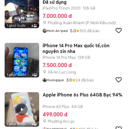
Đã sử dụng
iPad Pro 11 inch 2020
128 GB
7.000.000 đ
Phường Xuân Khánh
(
P. Ninh Kiều
mới)
1 phút trước
6
5.0
150
đã bán
Minh An Ipad
iPhone 14 Pro Max quốc tế,còn
nguyên zin nha
iPhone 14 Pro Max
128 GB
7.500.000 đ
Xã An Lục Long
1 phút trước
3
3.0
24
đã bán
Huongque
Apple iPhone 6s Plus 64GB Bạc 94%
iPhone 6S Plus
64 GB
499.000 đ
Phường An Lạc
1 phút trước
4