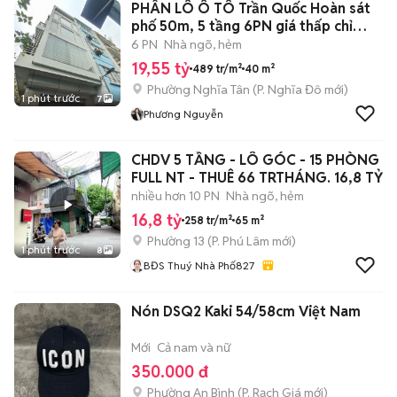
PHÂN LÔ Ô TÔ Trần Quốc Hoàn sát
phố 50m, 5 tầng 6PN giá thấp chỉ
19+tỷ
6 PN
Nhà ngõ, hẻm
19,55 tỷ
489 tr/m²
40 m²
Phường Nghĩa Tân
(
P. Nghĩa Đô
mới)
1 phút trước
7
Phương Nguyễn
CHDV 5 TẦNG - LÔ GÓC - 15 PHÒNG
FULL NT - THUÊ 66 TRTHÁNG. 16,8 TỶ
nhiều hơn 10 PN
Nhà ngõ, hẻm
16,8 tỷ
258 tr/m²
65 m²
Phường 13
(
P. Phú Lâm
mới)
1 phút trước
8
BĐS Thuý Nhà Phố827
Nón DSQ2 Kaki 54/58cm Việt Nam
Mới
Cả nam và nữ
350.000 đ
Phường An Bình
(
P. Rạch Giá
mới)