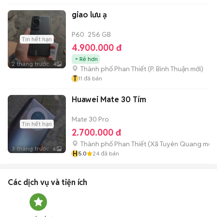
giao lưu ạ
P60
256 GB
Tin hết hạn
4.900.000 đ
Rẻ hơn
2 tháng trước
4
Thành phố Phan Thiết
(
P. Bình Thuận
mới)
T
11
đã bán
Huawei Mate 30 Tím
Mate 30 Pro
Tin hết hạn
2.700.000 đ
Thành phố Phan Thiết
(
Xã Tuyên Quang
mới)
3 tháng trước
6
H
5.0
24
đã bán
Các dịch vụ và tiện ích