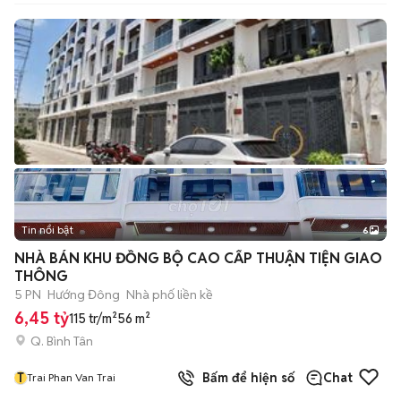
Tin nổi bật
6
+
2
NHÀ BÁN KHU ĐỒNG BỘ CAO CẤP THUẬN TIỆN GIAO
THÔNG
5 PN
Hướng Đông
Nhà phố liền kề
6,45 tỷ
115 tr/m²
56 m²
Q. Bình Tân
T
Bấm để hiện số
Chat
Trai Phan Van Trai