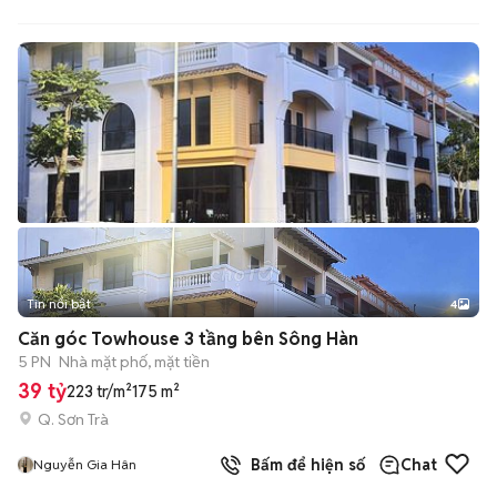
Tin nổi bật
4
Căn góc Towhouse 3 tầng bên Sông Hàn
5 PN
Nhà mặt phố, mặt tiền
39 tỷ
223 tr/m²
175 m²
Q. Sơn Trà
Bấm để hiện số
Chat
Nguyễn Gia Hân