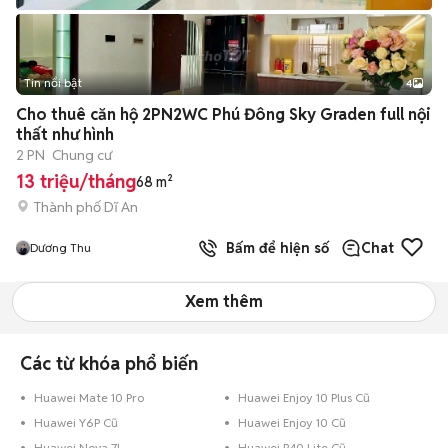
Tin nổi bật
4
Cho thuê căn hộ 2PN2WC Phú Đông Sky Graden full nội
thất như hình
2 PN
Chung cư
13 triệu/tháng
68 m²
Thành phố Dĩ An
Bấm để hiện số
Chat
Dương Thu
Xem thêm
Các từ khóa phổ biến
Huawei Mate 10 Pro
Huawei Enjoy 10 Plus Cũ
Huawei Y6P Cũ
Huawei Enjoy 10 Cũ
Huawei Nova 7I
Huawei P40 Lite Cũ