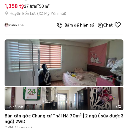
1,358 tỷ
27 tr/m²
50 m²
Huyện Bến Lức
(
Xã Mỹ Yên
mới)
Bấm để hiện số
Chat
Xuân Thái
Tin nổi bật
5
Bán căn góc Chung cư Thái Hà 70m² | 2 ngủ ( sửa được 3
ngủ) 2WD
2 PN
Chung cư