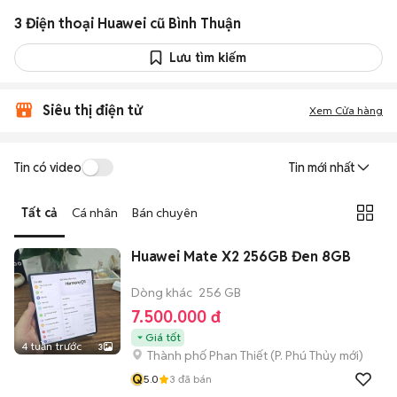
3 Điện thoại Huawei cũ Bình Thuận
Lưu tìm kiếm
Siêu thị điện tử
Xem Cửa hàng
Tin có video
Tin mới nhất
Tất cả
Cá nhân
Bán chuyên
Huawei Mate X2 256GB Đen 8GB
Dòng khác
256 GB
7.500.000 đ
Giá tốt
4 tuần trước
3
Thành phố Phan Thiết
(
P. Phú Thủy
mới)
Q
5.0
3
đã bán