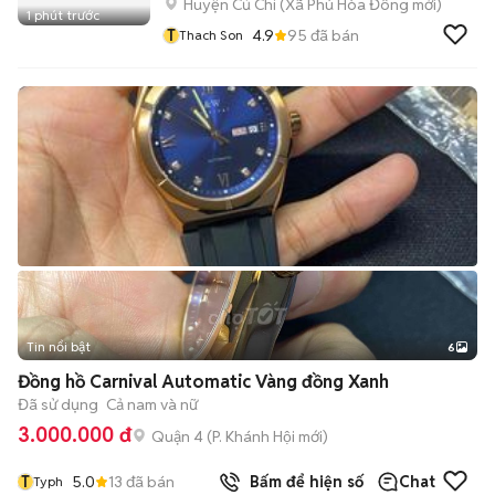
Huyện Củ Chi
(
Xã Phú Hòa Đông
mới)
1 phút trước
T
4.9
95
đã bán
Thach Son
Tin nổi bật
6
+
2
Đồng hồ Carnival Automatic Vàng đồng Xanh
Đã sử dụng
Cả nam và nữ
3.000.000 đ
Quận 4
(
P. Khánh Hội
mới)
T
5.0
13
đã bán
Bấm để hiện số
Chat
Typh