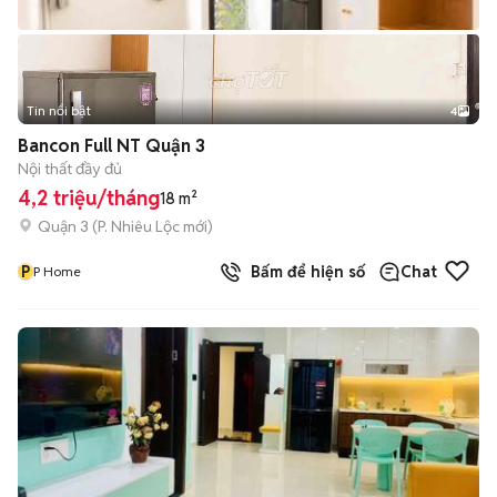
Tin nổi bật
4
Bancon Full NT Quận 3
Nội thất đầy đủ
4,2 triệu/tháng
18 m²
Quận 3
(
P. Nhiêu Lộc
mới)
P
Bấm để hiện số
Chat
P Home