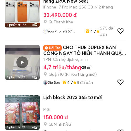
hãng ZP/A New Seal
iPhone 17 Pro Max
256 GB
>12 tháng
32.490.000 đ
Q. Thanh Khê
1 phút trước
3
675
đã
4.7
YourPhone 267
bán
Nguyễn Hoàng-Hải
Châu-Đà Nẵng
CHO THUÊ DUPLEX BAN
CÔNG NGAY TÔ HIẾN THÀNH QUẬN
10 GIÁ TỐT
1 PN
Căn hộ dịch vụ, mini
4,7 triệu/tháng
28 m²
Quận 10
(
P. Hòa Hưng
mới)
1 phút trước
9
4.7
8
đã bán
Gia Bảo
Lịch block 2023 365 tờ mới
Mới
150.000 đ
Q. Ninh Kiều
1 phút trước
6