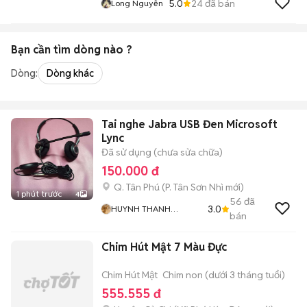
5.0
24
đã bán
Long Nguyễn
Bạn cần tìm
dòng
nào ?
Dòng:
Dòng khác
Tai nghe Jabra USB Đen Microsoft
Lync
Đã sử dụng (chưa sửa chữa)
150.000 đ
Q. Tân Phú
(
P. Tân Sơn Nhì
mới)
1 phút trước
4
56
đã
3.0
HUYNH THANH
bán
NHANH
Chim Hút Mật 7 Màu Đực
Chim Hút Mật
Chim non (dưới 3 tháng tuổi)
555.555 đ