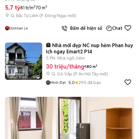
5,7 tỷ
81 tr/m²
70 m²
Q. Bắc Từ Liêm
(
P. Đông Ngạc
mới)
Bấm để hiện số
Chat
Dinhtan Le
🏦 Nhà mới đẹp NC nup hẻm Phan huy
Ich ngay Emart2 P14
5 PN
Nhà ngõ, hẻm
30 triệu/tháng
180 m²
Q. Gò Vấp
(
P. An Hội Tây
mới)
1 phút trước
12
5.0
295
đã bán
Minh Đạt