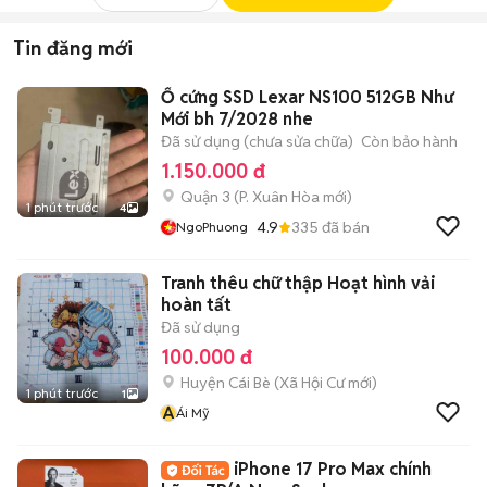
Tin đăng mới
Ổ cứng SSD Lexar NS100 512GB Như
Mới bh 7/2028 nhe
Đã sử dụng (chưa sửa chữa)
Còn bảo hành
1.150.000 đ
Quận 3
(
P. Xuân Hòa
mới)
1 phút trước
4
4.9
335
đã bán
NgoPhuong
Tranh thêu chữ thập Hoạt hình vải
hoàn tất
Đã sử dụng
100.000 đ
Huyện Cái Bè
(
Xã Hội Cư
mới)
1 phút trước
1
Á
Ái Mỹ
iPhone 17 Pro Max chính