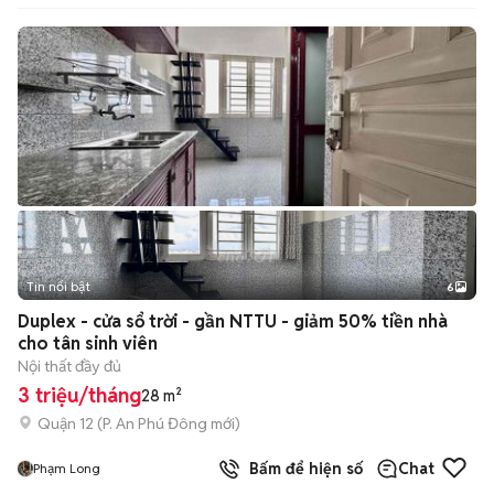
Tin nổi bật
6
+
2
Duplex - cửa sổ trời - gần NTTU - giảm 50% tiền nhà
cho tân sinh viên
Nội thất đầy đủ
3 triệu/tháng
28 m²
Quận 12
(
P. An Phú Đông
mới)
Bấm để hiện số
Chat
Phạm Long