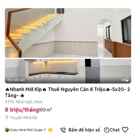
Tin nổi bật
12
+
2
🔥Nhanh Mới Kip🔥 Thuê Nguyên Căn 8 Triệu🔥-5x20- 2
Tầng- 🔥
3 PN
Nhà ngõ, hẻm
8 triệu/tháng
100 m²
Huyện Nhà Bè
Bấm để hiện số
Chat
Châu Nhà Phố Quận 7