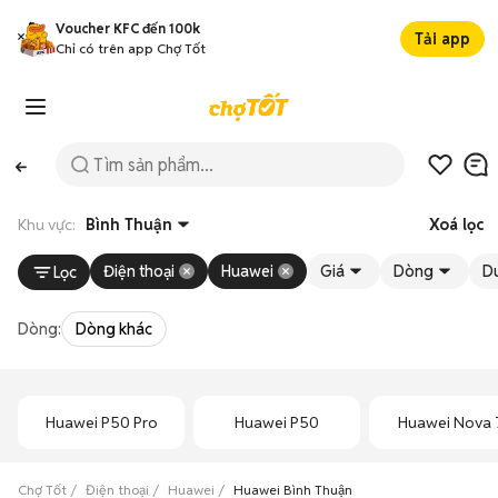
Voucher KFC đến 100k
Tải app
Chỉ có trên app Chợ Tốt
Khu vực:
Bình Thuận
Xoá lọc
Điện thoại
Huawei
Giá
Dòng
D
Lọc
Dòng:
Dòng khác
Huawei P50 Pro
Huawei P50
Huawei Nova 
Chợ Tốt
Điện thoại
Huawei
Huawei Bình Thuận