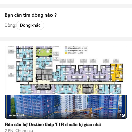
Bạn cần tìm
dòng
nào ?
Dòng:
Dòng khác
Tin nổi bật
3
𝐁𝐚́𝐧 𝐜𝐚̆𝐧 𝐡𝐨̣̂ 𝐃𝐞𝐬𝐭𝐢𝐧𝐨 𝐭𝐡𝐚́𝐩 𝐓𝟏𝐁 𝐜𝐡𝐮𝐚̂̉𝐧 𝐛𝐢̣ 𝐠𝐢𝐚𝐨 𝐧𝐡𝐚̀
2 PN
Chung cư