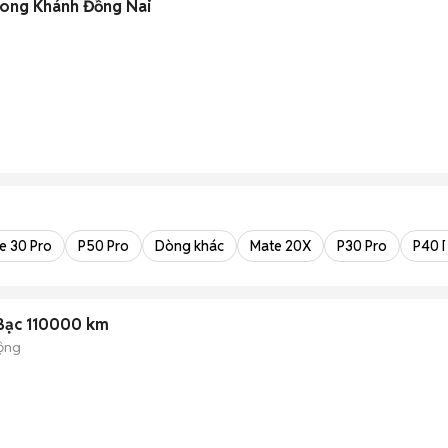
Long Khánh Đồng Nai
e 30 Pro
P50 Pro
Dòng khác
Mate 20X
P30 Pro
P40 
Bạc 110000 km
ộng