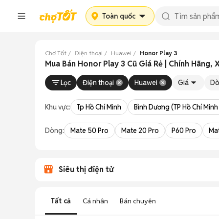
Toàn quốc
Chợ Tốt
Điện thoại
Huawei
Honor Play 3
Mua Bán Honor Play 3 Cũ Giá Rẻ | Chính Hãng, 
Lọc
Điện thoại
Huawei
Giá
Dò
Khu vực:
Tp Hồ Chí Minh
Bình Dương (TP Hồ Chí Minh
Dòng:
Mate 50 Pro
Mate 20 Pro
P60 Pro
Mat
Siêu thị điện tử
Tất cả
Cá nhân
Bán chuyên