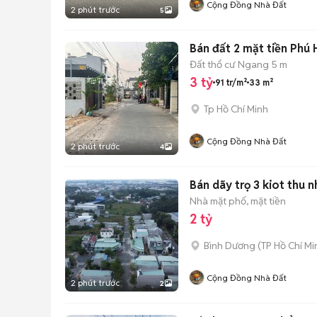
Cộng Đồng Nhà Đất
2 phút trước
5
Bán đất 2 mặt tiền Phú
Đất thổ cư
Ngang 5 m
3 tỷ
91 tr/m²
33 m²
Tp Hồ Chí Minh
Cộng Đồng Nhà Đất
2 phút trước
4
Bán dãy trọ 3 kiot thu 
Nhà mặt phố, mặt tiền
2 tỷ
Bình Dương
(
TP Hồ Chí Mi
Cộng Đồng Nhà Đất
2 phút trước
2