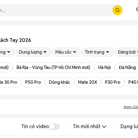
Xách Tay 2026
ng
Dung lượng
Màu sắc
Tình trạng
Đăng bởi
 mới)
Bà Rịa - Vũng Tàu (TP Hồ Chí Minh mới)
Hà Nội
Đà Nẵng
e 30 Pro
P50 Pro
Dòng khác
Mate 20X
P30 Pro
P40 
Xem Cử
Tin có video
Tin mới nhất
Dạng lư