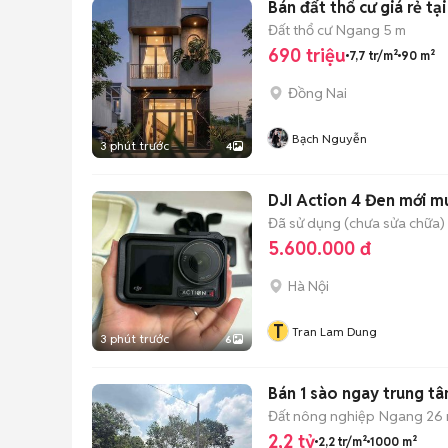
Bán đất thổ cư giá rẻ t
Đất thổ cư
Ngang 5 m
690 triệu
7,7 tr/m²
90 m²
Đồng Nai
Bạch Nguyễn
3 phút trước
4
DJI Action 4 Đen mới m
Đã sử dụng (chưa sửa chữa)
5.600.000 đ
Hà Nội
T
Tran Lam Dung
3 phút trước
6
Bán 1 sào ngay trung t
Đất nông nghiệp
Ngang 26
2,2 tỷ
2,2 tr/m²
1000 m²