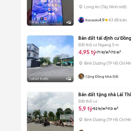
Long An
(
Tây Ninh
mới)
4.9
43
đã bán
Ronaldo
Tin ưu tiên
4
Bán đất tái định cư Đồ
Đất thổ cư
Ngang 5 m
4,95 tỷ
71 tr/m²
70 m²
Bình Dương
(
TP Hồ Chí Mi
Cộng Đồng Nhà Đất
1 phút trước
5
Bán đất tặng nhà Lái Th
Đất thổ cư
5,9 tỷ
52 tr/m²
113 m²
Bình Dương
(
TP Hồ Chí Mi