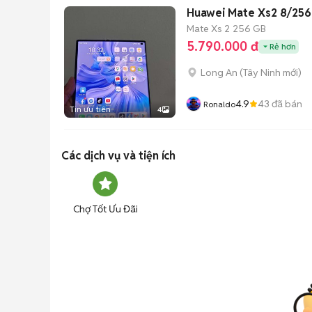
Huawei Mate Xs2 8/256
Mate Xs 2
256 GB
5.790.000 đ
Rẻ hơn
Long An
(
Tây Ninh
mới)
4.9
43
đã bán
Ronaldo
Tin ưu tiên
4
Các dịch vụ và tiện ích
Chợ Tốt Ưu Đãi