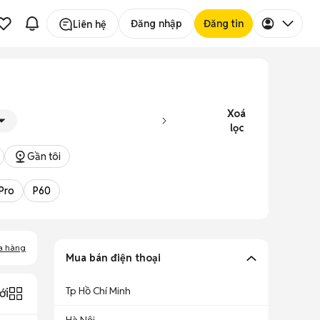
Đăng nhập
Đăng tin
Liên hệ
Xoá
lọc
Gần tôi
Pro
P60
a hàng
Mua bán điện thoại
Tp Hồ Chí Minh
ới