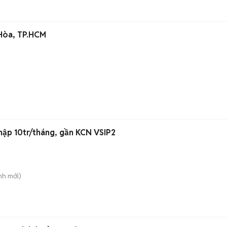
 Hòa, TP.HCM
nhập 10tr/tháng, gần KCN VSIP2
nh
mới)