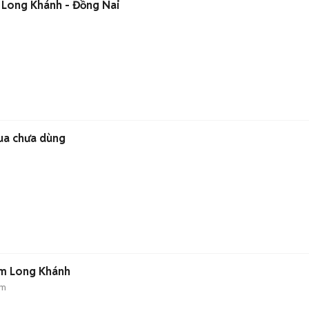
ại Long Khánh - Đồng Nai
ua chưa dùng
âm Long Khánh
 m