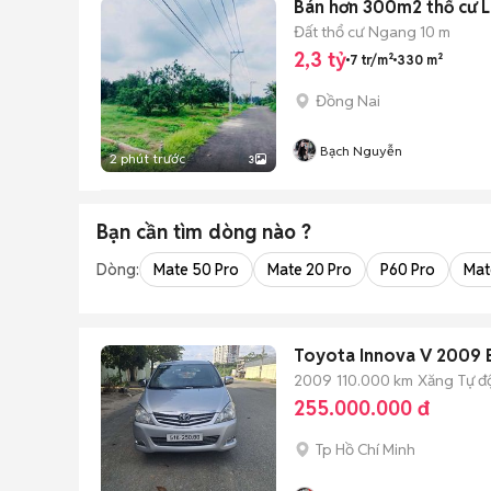
Bán hơn 300m2 thổ cư 
Đất thổ cư
Ngang 10 m
2,3 tỷ
7 tr/m²
330 m²
Đồng Nai
Bạch Nguyễn
2 phút trước
3
Bạn cần tìm
dòng
nào ?
Dòng:
Mate 50 Pro
Mate 20 Pro
P60 Pro
Mat
Toyota Innova V 2009 
2009
110.000 km
Xăng
Tự đ
255.000.000 đ
Tp Hồ Chí Minh