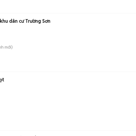
 khu dân cư Trường Sơn
nh
mới)
ọt