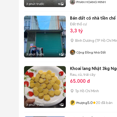
PHAN HOANG MINH
3 phút trước
15
Bán đất có nhà tiền chế
Đất thổ cư
3,3 tỷ
Bình Dương
(
TP Hồ Chí Mi
Cộng Đồng Nhà Đất
3 phút trước
5
Khoai lang Nhật 3kg Ng
Rau, củ, trái cây
65.000 đ
Tp Hồ Chí Minh
P
5.0
20
đã bán
Phượng
3 phút trước
1