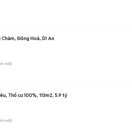
ng Chàm, Đông Hoà, Dĩ An
nh
mới)
iêu, Thổ cư 100%, 113m2, 5.9 tỷ
nh
mới)