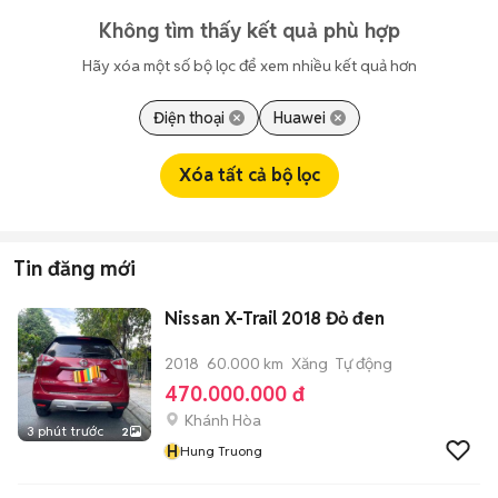
Không tìm thấy kết quả phù hợp
Hãy xóa một số bộ lọc để xem nhiều kết quả hơn
Điện thoại
Huawei
Xóa tất cả bộ lọc
Tin đăng mới
Nissan X-Trail 2018 Đỏ đen
2018
60.000 km
Xăng
Tự động
470.000.000 đ
Khánh Hòa
3 phút trước
2
H
Hung Truong