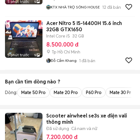
5 phút trước
5
12
đã bán
KTX NHÀ TRỌ SÓNG HOUSE
Acer Nitro 5 I5-14400H 15.6 inch
32GB GTX1650
Intel Core i5
32 GB
8.500.000 đ
Tp Hồ Chí Minh
5 phút trước
5
1
đã bán
Đỗ Cẩm Khang
Bạn cần tìm
dòng
nào ?
Dòng:
Mate 50 Pro
Mate 20 Pro
P60 Pro
Mate 30 Pro
Scooter airwheel se3s xe điện vali
thông minh
Đã sử dụng
Cả nam và nữ
7.200.000 đ