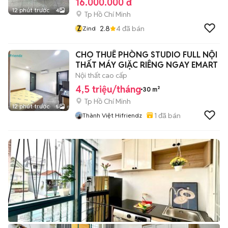
16.000.000 đ
12 phút trước
4
Tp Hồ Chí Minh
Z
2.8
4
đã bán
Zind
CHO THUÊ PHÒNG STUDIO FULL NỘI
THẤT MÁY GIẶC RIÊNG NGAY EMART
Nội thất cao cấp
4,5 triệu/tháng
30 m²
Tp Hồ Chí Minh
12 phút trước
5
1
đã bán
Thành Việt Hifriendz