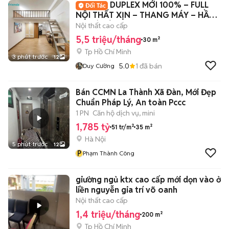
DUPLEX MỚI 100% – FULL
NỘI THẤT XỊN – THANG MÁY – HẦM
XE CÓ BẢ
Nội thất cao cấp
5,5 triệu/tháng
30 m²
Tp Hồ Chí Minh
3 phút trước
12
5.0
1
đã bán
Duy Cường
Bán CCMN La Thành Xã Đàn, Mới Đẹp
Chuẩn Pháp Lý, An toàn Pccc
1 PN
Căn hộ dịch vụ, mini
1,785 tỷ
51 tr/m²
35 m²
Hà Nội
5 phút trước
12
P
Phạm Thành Công
giường ngủ ktx cao cấp mới dọn vào ở
liền nguyễn gia trí võ oanh
Nội thất cao cấp
1,4 triệu/tháng
200 m²
Tp Hồ Chí Minh