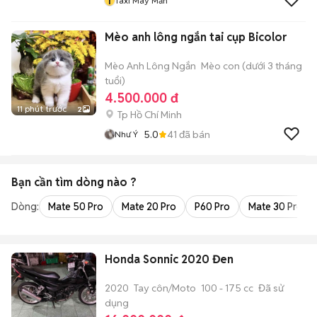
T
Taxi May Mắn
Mèo anh lông ngắn tai cụp Bicolor
Mèo Anh Lông Ngắn
Mèo con (dưới 3 tháng
tuổi)
4.500.000 đ
11 phút trước
2
Tp Hồ Chí Minh
5.0
41
đã bán
Như Ý
Bạn cần tìm
dòng
nào ?
Dòng:
Mate 50 Pro
Mate 20 Pro
P60 Pro
Mate 30 Pro
Honda Sonnic 2020 Đen
2020
Tay côn/Moto
100 - 175 cc
Đã sử
dụng