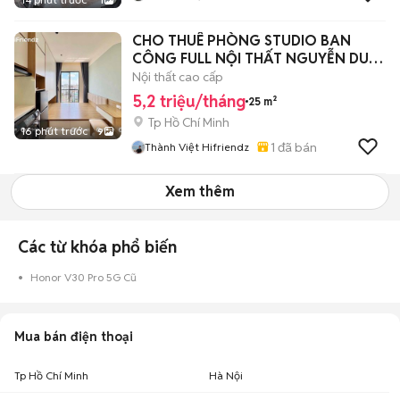
1
CHO THUÊ PHÒNG STUDIO BAN
CÔNG FULL NỘI THẤT NGUYỄN DUY
CUNG
Nội thất cao cấp
5,2 triệu/tháng
25 m²
Tp Hồ Chí Minh
16 phút trước
9
1
đã bán
Thành Việt Hifriendz
Xem thêm
Các từ khóa phổ biến
Honor V30 Pro 5G Cũ
Mua bán điện thoại
Tp Hồ Chí Minh
Hà Nội