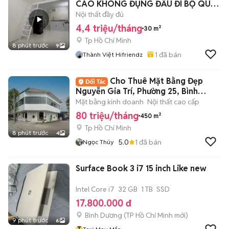
CAO KHÔNG ĐỤNG ĐẦU ĐI BỘ QUA
IUH
Nội thất đầy đủ
4,4 triệu/tháng
30 m²
Tp Hồ Chí Minh
8 phút trước
9
1
đã bán
Thành Việt Hifriendz
Cho Thuê Mặt Bằng Đẹp
Nguyễn Gia Trí, Phường 25, Bình
Thạn, DT:15x15m
Mặt bằng kinh doanh
Nội thất cao cấp
80 triệu/tháng
450 m²
Tp Hồ Chí Minh
8 phút trước
4
5.0
1
đã bán
Ngọc Thúy
Surface Book 3 i7 15 inch Like new
Intel Core i7
32 GB
1 TB
SSD
17.800.000 đ
Bình Dương
(
TP Hồ Chí Minh
mới)
9 phút trước
6