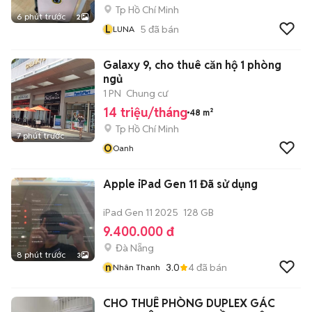
Tp Hồ Chí Minh
6 phút trước
2
L
5
đã bán
LUNA
Galaxy 9, cho thuê căn hộ 1 phòng
ngủ
1 PN
Chung cư
14 triệu/tháng
48 m²
Tp Hồ Chí Minh
7 phút trước
O
Oanh
Apple iPad Gen 11 Đã sử dụng
iPad Gen 11 2025
128 GB
9.400.000 đ
Đà Nẵng
8 phút trước
3
n
3.0
4
đã bán
Nhân Thanh
CHO THUÊ PHÒNG DUPLEX GÁC