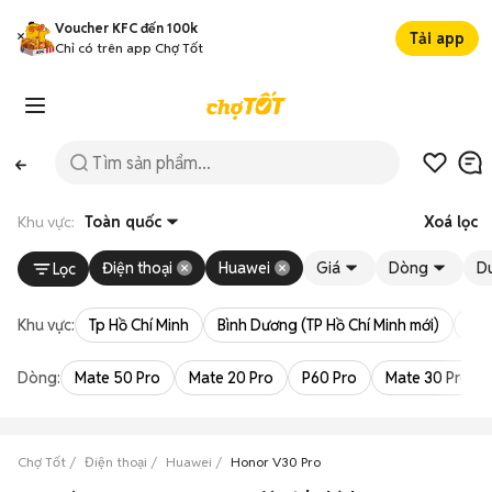
Voucher KFC đến 100k
Tải app
Chỉ có trên app Chợ Tốt
Khu vực:
Toàn quốc
Xoá lọc
Điện thoại
Huawei
Giá
Dòng
D
Lọc
Khu vực:
Tp Hồ Chí Minh
Bình Dương (TP Hồ Chí Minh mới)
Bà 
Dòng:
Mate 50 Pro
Mate 20 Pro
P60 Pro
Mate 30 Pro
Chợ Tốt
Điện thoại
Huawei
Honor V30 Pro