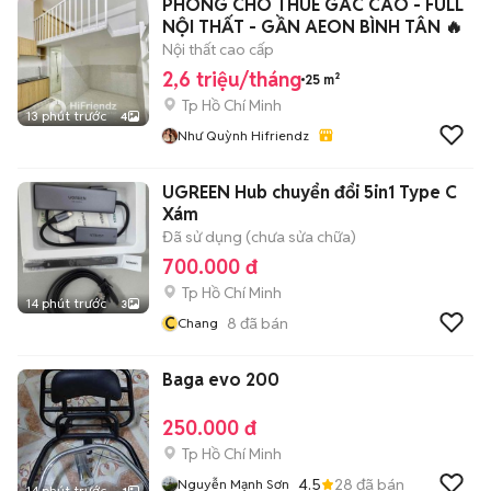
PHÒNG CHO THUÊ GÁC CAO - FULL
NỘI THẤT - GẦN AEON BÌNH TÂN 🔥
Nội thất cao cấp
2,6 triệu/tháng
25 m²
Tp Hồ Chí Minh
13 phút trước
4
Như Quỳnh Hifriendz
UGREEN Hub chuyển đổi 5in1 Type C
Xám
Đã sử dụng (chưa sửa chữa)
700.000 đ
Tp Hồ Chí Minh
14 phút trước
3
C
8
đã bán
Chang
Baga evo 200
250.000 đ
Tp Hồ Chí Minh
4.5
28
đã bán
Nguyễn Mạnh Sơn
14 phút trước