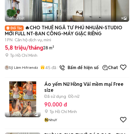
Tin nổi bật
9
+
2
🔥CHO THUÊ NGÃ TƯ PHÚ NHUẬN-STUDIO
MỚI FULL NT-BAN CÔNG-MÁY GIẶC RIÊNG
1 PN
Căn hộ dịch vụ, mini
5,8 triệu/tháng
28 m²
Tp Hồ Chí Minh
45
đã bán
Bấm để hiện số
Chat
Sỹ Lâm Hifriendz
Áo yếm Nữ Hồng Vải mềm mại Free
size
Đã sử dụng
Đồ nữ
90.000 đ
Tp Hồ Chí Minh
13 phút trước
1
N
NhuY