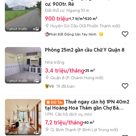
cư. 900tr. Rẻ
Đất thổ cư
Ngang 10 m
900 triệu
1,7 tr/m²
520 m²
Huyện Gò Dầu
(
Xã Phước Thạnh
mới)
1 phút trước
6
Phát Bất Động Sản Tây Ninh
Phòng 25m2 gần cầu Chữ Y Quận 8
Nhà trống
3,4 triệu/tháng
25 m²
Quận 8
(
P. Chánh Hưng
mới)
1 phút trước
3
V
19
đã bán
Võ
Thuê ngay căn hộ 1PN 40m2
tại Hoàng Hoa Thám gần Chợ Bà
Chiểu
1 PN
Căn hộ dịch vụ, mini
7,2 triệu/tháng
40 m²
Q. Bình Thạnh
(
P. Bình Lợi Trung
mới)
1 phút trước
4