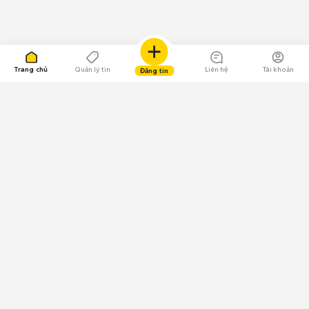
Trang chủ
Quản lý tin
Liên hệ
Tài khoản
Đăng tin
109.000 Bình chọn
Tải ứng dụng Chợ Tốt
Về Chợ Tốt
Quy chế sàn
Chính sách bảo mật
Giải quyết tranh chấp
CÔNG TY TNHH CHỢ TỐT - Người đại diện theo pháp luật:
Nguyễn Trọng Tấn; GPDKKD: 0312120782 do Sở KH & ĐT TP.HCM cấp ngày
11/01/2013;
GPMXH: 185/GP-BTTTT do Bộ Thông tin và Truyền thông
cấp ngày 09/07/2024 - Chịu trách nhiệm
nội dung: Trần Hoàng Ly.
Chính sách sử dụng