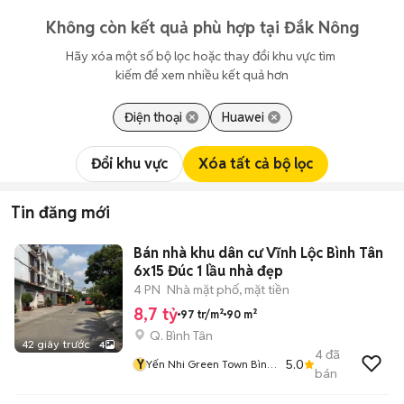
Không còn kết quả phù hợp tại Đắk Nông
Hãy xóa một số bộ lọc hoặc thay đổi khu vực tìm 
kiếm để xem nhiều kết quả hơn
Điện thoại
Huawei
Đổi khu vực
Xóa tất cả bộ lọc
Tin đăng mới
Bán nhà khu dân cư Vĩnh Lộc Bình Tân
6x15 Đúc 1 lầu nhà đẹp
4 PN
Nhà mặt phố, mặt tiền
8,7 tỷ
97 tr/m²
90 m²
Q. Bình Tân
42 giây trước
4
4
đã
Y
5.0
Yến Nhi Green Town Bình
bán
Tân