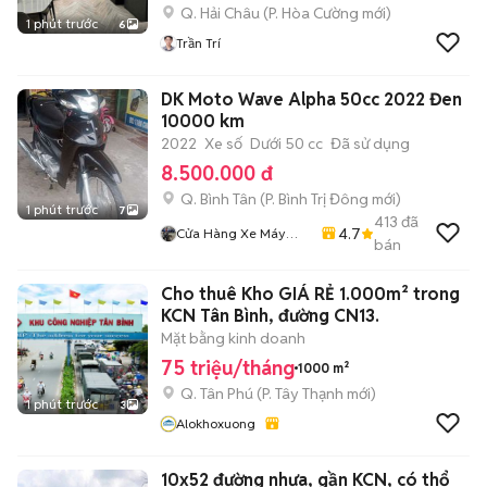
Q. Hải Châu
(
P. Hòa Cường
mới)
1 phút trước
6
Trần Trí
DK Moto Wave Alpha 50cc 2022 Đen
10000 km
2022
Xe số
Dưới 50 cc
Đã sử dụng
8.500.000 đ
Q. Bình Tân
(
P. Bình Trị Đông
mới)
1 phút trước
7
413
đã
4.7
Cửa Hàng Xe Máy
bán
Trung 50cc
Cho thuê Kho GIÁ RẺ 1.000m² trong
KCN Tân Bình, đường CN13.
Mặt bằng kinh doanh
75 triệu/tháng
1000 m²
Q. Tân Phú
(
P. Tây Thạnh
mới)
1 phút trước
3
Alokhoxuong
10x52 đường nhựa, gần KCN, có thổ