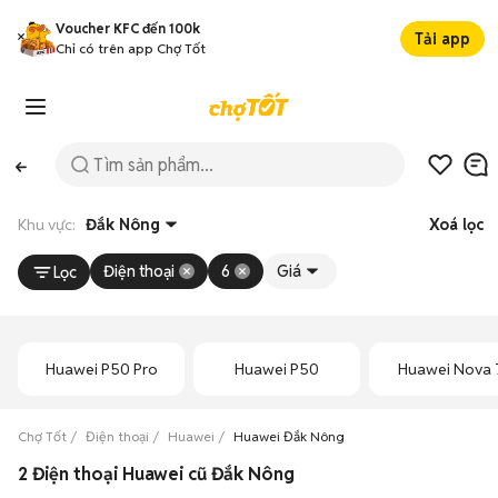
Voucher KFC đến 100k
Tải app
Chỉ có trên app Chợ Tốt
Khu vực:
Đắk Nông
Xoá lọc
Điện thoại
6
Giá
Lọc
Huawei P50 Pro
Huawei P50
Huawei Nova 
Chợ Tốt
Điện thoại
Huawei
Huawei Đắk Nông
2 Điện thoại Huawei cũ Đắk Nông