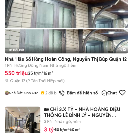
Tin nổi bật
9
+
2
Nhà 1 lầu Sổ Hồng Hoàn Công, Nguyễn Thị Búp Quận 12
1 PN
Hướng Đông Nam
Nhà ngõ, hẻm
550 triệu
35 tr/m²
16 m²
Quận 12
(
P. Tân Thới Hiệp
mới)
2
đã bán
Bấm để hiện số
Chat
Nhà Đất Xinh Q12
🏡 CHỈ 3.X TỶ – NHÀ HOÀNG DIỆU
THÔNG LÊ ĐÌNH LÝ – NGUYỄN
HOÀNG
3 PN
Nhà ngõ, hẻm
3 tỷ
50 tr/m²
60 m²