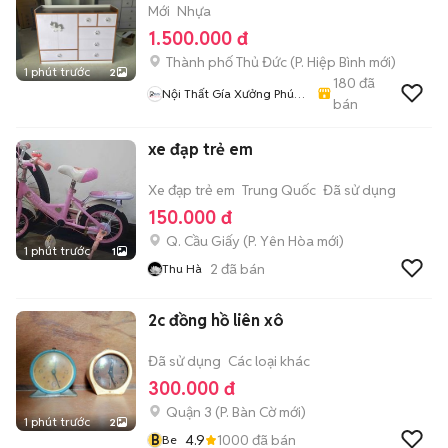
Mới
Nhựa
1.500.000 đ
Thành phố Thủ Đức
(
P. Hiệp Bình
mới)
1 phút trước
2
180
đã
Nội Thất Gía Xưởng Phúc
bán
An
xe đạp trẻ em
Xe đạp trẻ em
Trung Quốc
Đã sử dụng
150.000 đ
Q. Cầu Giấy
(
P. Yên Hòa
mới)
1 phút trước
1
2
đã bán
Thu Hà
2c đồng hồ liên xô
Đã sử dụng
Các loại khác
300.000 đ
Quận 3
(
P. Bàn Cờ
mới)
1 phút trước
2
B
4.9
1000
đã bán
Be