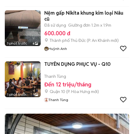
Nệm gấp Nikita khung kim loại Nâu
cũ
Đã sử dụng
Giường đơn 1.2m x 1.9m
600.000 đ
Thành phố Thủ Đức
(
P. An Khánh
mới)
1 phút trước
6
Huỳnh Anh
TUYỂN DỤNG PHỤC VỤ - Q10
Thanh Tùng
Đến 12 triệu/tháng
Quận 10
(
P. Hòa Hưng
mới)
1 phút trước
1
Thanh Tùng