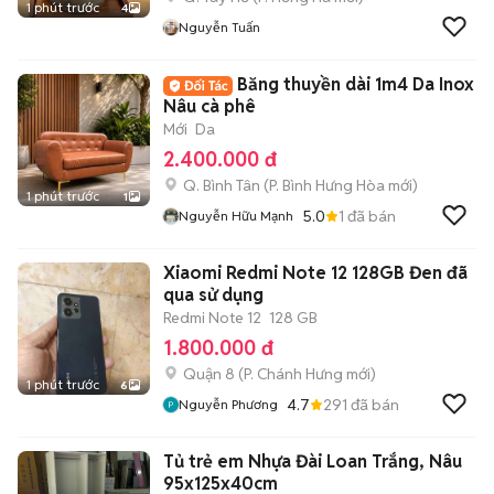
1 phút trước
4
Nguyễn Tuấn
Băng thuyền dài 1m4 Da Inox
Nâu cà phê
Mới
Da
2.400.000 đ
Q. Bình Tân
(
P. Bình Hưng Hòa
mới)
1 phút trước
1
5.0
1
đã bán
Nguyễn Hữu Mạnh
Xiaomi Redmi Note 12 128GB Đen đã
qua sử dụng
Redmi Note 12
128 GB
1.800.000 đ
Quận 8
(
P. Chánh Hưng
mới)
1 phút trước
6
4.7
291
đã bán
Nguyễn Phương
Tủ trẻ em Nhựa Đài Loan Trắng, Nâu
95x125x40cm