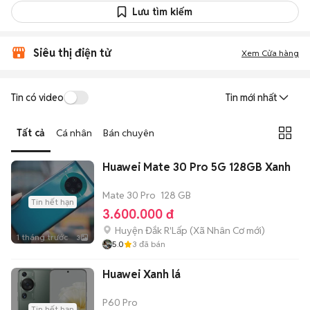
Lưu tìm kiếm
Siêu thị điện tử
Xem Cửa hàng
Tin có video
Tin mới nhất
Tất cả
Cá nhân
Bán chuyên
Huawei Mate 30 Pro 5G 128GB Xanh
Mate 30 Pro
128 GB
Tin hết hạn
3.600.000 đ
Huyện Đắk R'Lấp
(
Xã Nhân Cơ
mới)
1 tháng trước
3
5.0
3
đã bán
Huawei Xanh lá
P60 Pro
Tin hết hạn