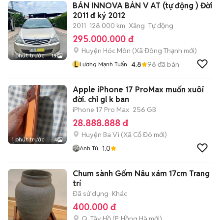
BÁN INNOVA BẢN V AT (tự động ) Đời
2011 đ ký 2012
2011
128.000 km
Xăng
Tự động
295.000.000 đ
Huyện Hóc Môn
(
Xã Đông Thạnh
mới)
1 phút trước
19
L
4.8
98
đã bán
Lương Mạnh Tuấn
Apple iPhone 17 ProMax muốn xuôi
đời. chỉ gl k ban
iPhone 17 Pro Max
256 GB
28.888.888 đ
Huyện Ba Vì
(
Xã Cổ Đô
mới)
1 phút trước
4
1.0
Anh Tú
Chum sành Gốm Nâu xám 17cm Trang
trí
Đã sử dụng
Khác
400.000 đ
Q. Tây Hồ
(
P. Hồng Hà
mới)