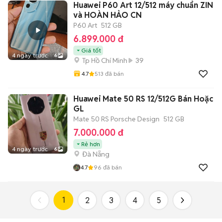
Huawei P60 Art 12/512 máy chuẩn ZIN
và HOÀN HẢO CN
P60 Art
512 GB
6.899.000 đ
Giá tốt
4 ngày trước
6
Tp Hồ Chí Minh
39
4.7
513
đã bán
Huawei Mate 50 RS 12/512G Bán Hoặc
GL
Mate 50 RS Porsche Design
512 GB
7.000.000 đ
Rẻ hơn
4 ngày trước
6
Đà Nẵng
4.7
96
đã bán
1
2
3
4
5