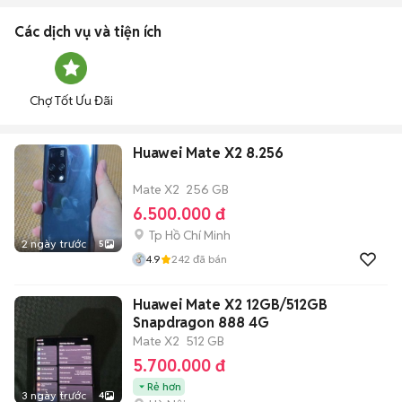
Các dịch vụ và tiện ích
Chợ Tốt Ưu Đãi
Huawei Mate X2 8.256
Mate X2
256 GB
6.500.000 đ
Tp Hồ Chí Minh
2 ngày trước
5
4.9
242
đã bán
Huawei Mate X2 12GB/512GB
Snapdragon 888 4G
Mate X2
512 GB
5.700.000 đ
Rẻ hơn
3 ngày trước
4