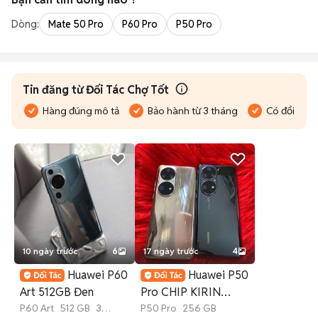
Dòng:
Mate 50 Pro
P60 Pro
P50 Pro
Tin đăng từ Đối Tác Chợ Tốt
Hàng đúng mô tả
Bảo hành từ 3 tháng
Có đổi trả
10 ngày trước
6
17 ngày trước
4
Huawei P60
Huawei P50
Art 512GB Đen
Pro CHIP KIRIN
P60 Art
512 GB
3
P50 Pro
9000 8GB/256GB
256 GB