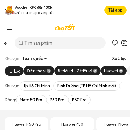
Voucher KFC đến 100k
Tải app
Chỉ có trên app Chợ Tốt
Khu vực:
Toàn quốc
Xoá lọc
Điện thoại
5 triệu đ - 7 triệu đ
Huawei
Lọc
Khu vực:
Tp Hồ Chí Minh
Bình Dương (TP Hồ Chí Minh mới)
Bà 
Dòng:
Mate 50 Pro
P60 Pro
P50 Pro
Huawei P50 Pro
Huawei P50
Huawei Nova 