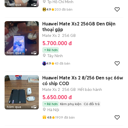
Tp Hồ Chí Minh
hôm qua
6
H
4.9
203
đã bán
Huawei Mate Xs2 256GB Đen Điện
thoại gập
Mate Xs 2
256 GB
5.700.000 đ
Rẻ hơn
hôm qua
6
Tây Ninh
4.9
43
đã bán
Huawei Mate Xs 2 8/256 Đen sạc 66w
có ship COD
Mate Xs 2
256 GB
Hết bảo hành
5.650.000 đ
Rẻ hơn
Kèm phụ kiện
Có đổi trả
hôm qua
6
Hà Nội
4.8
1909
đã bán