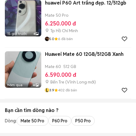
huawei P60 Art trắng đẹp. 12/512gb
Mate 50 Pro
6.250.000 đ
Tp Hồ Chí Minh
15 giờ trước
4
5.0
6
đã bán
Huawei Mate 60 12GB/512GB Xanh
Mate 60
512 GB
6.590.000 đ
Bến Tre
(
Vĩnh Long
mới)
hôm qua
6
L
3.9
402
đã bán
Bạn cần tìm
dòng
nào ?
Dòng:
Mate 50 Pro
P60 Pro
P50 Pro