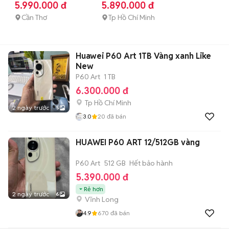
tháng
5.990.000 đ
5.890.000 đ
Cần Thơ
Tp Hồ Chí Minh
Huawei P60 Art 1TB Vàng xanh Like
New
P60 Art
1 TB
6.300.000 đ
Tp Hồ Chí Minh
2 ngày trước
5
3.0
20
đã bán
HUAWEI P60 ART 12/512GB vàng
P60 Art
512 GB
Hết bảo hành
5.390.000 đ
Rẻ hơn
2 ngày trước
6
Vĩnh Long
4.9
670
đã bán