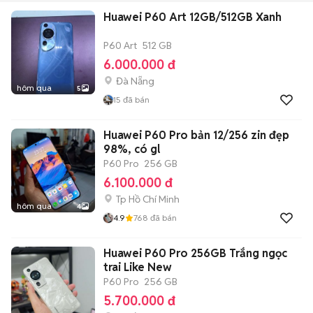
Huawei P60 Art 12GB/512GB Xanh
P60 Art
512 GB
6.000.000 đ
Đà Nẵng
hôm qua
5
15
đã bán
Huawei P60 Pro bản 12/256 zin đẹp
98%, có gl
P60 Pro
256 GB
6.100.000 đ
Tp Hồ Chí Minh
hôm qua
4
4.9
768
đã bán
Huawei P60 Pro 256GB Trắng ngọc
trai Like New
P60 Pro
256 GB
5.700.000 đ