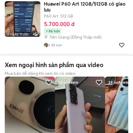
Huawei P60 Art 12GB/512GB có giao
lưu
P60 Art
512 GB
5.700.000 đ
Rẻ hơn
2 ngày trước
4
Tiền Giang
(
Đồng Tháp
mới)
3
đã bán
Xem ngoại hình sản phẩm qua video
Mua bán dễ dàng khi xem tin có video
98
lượt xem
39
lượt xem