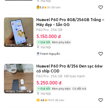
Hà Nội
T
5.0
30
đã bán
Huawei P60 Pro 8GB/256GB Trắng –
Máy đẹp - Sẵn GG
P60 Pro
256 GB
5.150.000 đ
Giá tốt
Kèm phụ kiện
3 ngày trước
6
Hà Nội
Thành Nguyễn
Huawei P60 Pro 8/256 Đen sạc 66w
có ship COD
P60 Pro
256 GB
Hết bảo hành
5.250.000 đ
Giá tốt
Kèm phụ kiện
Có đổi trả
4 ngày trước
6
Hà Nội
4.8
1909
đã bán