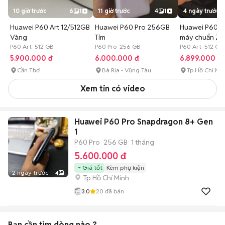
10 giờ trước
6
1
11 giờ trước
4
1
4 ngày trước
Huawei P60 Art 12/512GB
Huawei P60 Pro 256GB
Huawei P60 Ar
Vàng
Tím
máy chuẩn ZI
P60 Art 512 GB
P60 Pro 256 GB
HẢO CN
P60 Art 512 GB
5.900.000 đ
6.000.000 đ
6.899.000 đ
Cần Thơ
Bà Rịa - Vũng Tàu
Tp Hồ Chí Mi
Xem tin có video
Huawei P60 Pro Snapdragon 8+ Gen
1
P60 Pro
256 GB
1 tháng
5.600.000 đ
Giá tốt
Kèm phụ kiện
2 ngày trước
4
Tp Hồ Chí Minh
3.0
20
đã bán
Bạn cần tìm
dòng
nào ?