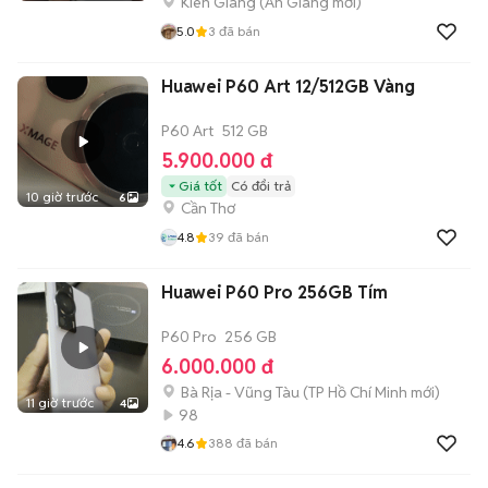
Kiên Giang
(
An Giang
mới)
5.0
3
đã bán
Huawei P60 Art 12/512GB Vàng
P60 Art
512 GB
5.900.000 đ
Giá tốt
Có đổi trả
10 giờ trước
6
Cần Thơ
4.8
39
đã bán
Huawei P60 Pro 256GB Tím
P60 Pro
256 GB
6.000.000 đ
Bà Rịa - Vũng Tàu
(
TP Hồ Chí Minh
mới)
11 giờ trước
4
98
4.6
388
đã bán