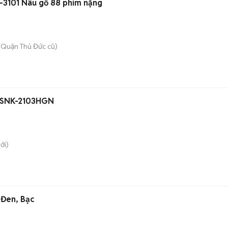
-3101 Nâu gỗ 88 phím nặng
(Quận Thủ Đức cũ)
y SNK-2103HGN
ới)
 Đen, Bạc