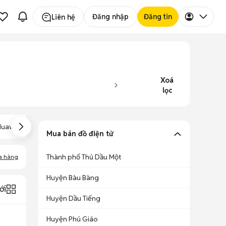
Đăng nhập
Đăng tin
Liên hệ
Xoá
lọc
Huawei Nova 6
Huawei Y9S
Huawei Y3
Mua bán đồ điện tử
Thành phố Thủ Dầu Một
a hàng
Huyện Bàu Bàng
ới
Huyện Dầu Tiếng
Huyện Phú Giáo