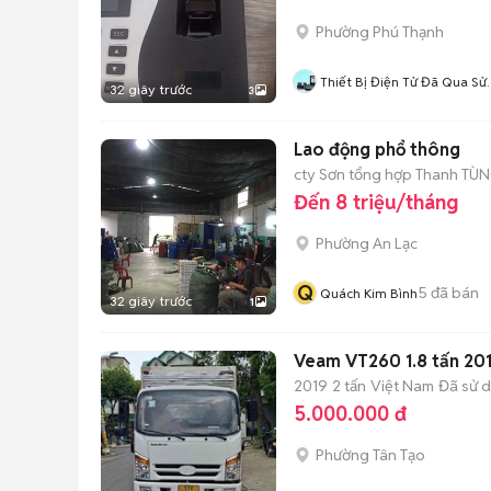
Phường Phú Thạnh
Thiết Bị Điện Tử Đã Qua Sử
32 giây trước
3
Dụng
Lao động phổ thông
cty Sơn tổng hợp Thanh TÙ
Đến 8 triệu/tháng
Phường An Lạc
Q
5
đã bán
Quách Kim Bình
32 giây trước
1
Veam VT260 1.8 tấn 201
2019
2 tấn
Việt Nam
Đã sử 
5.000.000 đ
Phường Tân Tạo