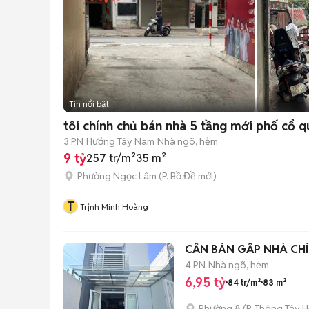
Tin nổi bật
tôi chính chủ bán nhà 5 tầng mới phố cổ 
3 PN
Hướng Tây Nam
Nhà ngõ, hẻm
9 tỷ
257 tr/m²
35 m²
Phường Ngọc Lâm
(
P. Bồ Đề
mới)
T
Trịnh Minh Hoàng
CẦN BÁN GẤP NHÀ CHÍ
4 PN
Nhà ngõ, hẻm
6,95 tỷ
84 tr/m²
83 m²
Phường 8
(
P. Thông Tây H