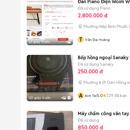
Đàn Piano Điện Woim W
Đã sử dụng
Piano
2.800.000 đ
Phường Hiệp Bình Phước 
T
Trần Đại Hoàng
21 giây trước
1
Bếp hồng ngoại Sanak
Đã sử dụng
Sanaky
250.000 đ
Phường 8
(
P. Diên Hồng
m
A
5.0
229
đã bán
Anh Tài
32 giây trước
4
Máy chấm công vân tay
Đã sử dụng
850.000 đ