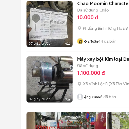
Chảo Moomin Characters
Đã sử dụng
Chảo
10.000 đ
Phường Bình Hưng Hoà B
g
44
đã bán
Gia Tuấn
37 giây trước
4
Máy xay bột Kim loại Đe
Đã sử dụng
1.100.000 đ
Xã Vĩnh Lộc B
(
Xã Tân Vĩ
6
đã bán
Ặng Xuân
37 giây trước
3