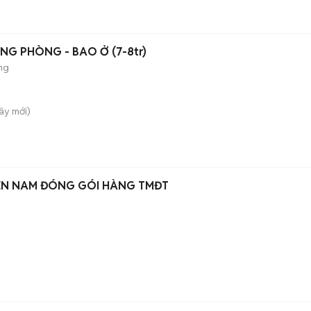
NG PHÒNG - BAO Ở (7-8tr)
ng
Tây
mới)
ÊN NAM ĐÓNG GÓI HÀNG TMĐT