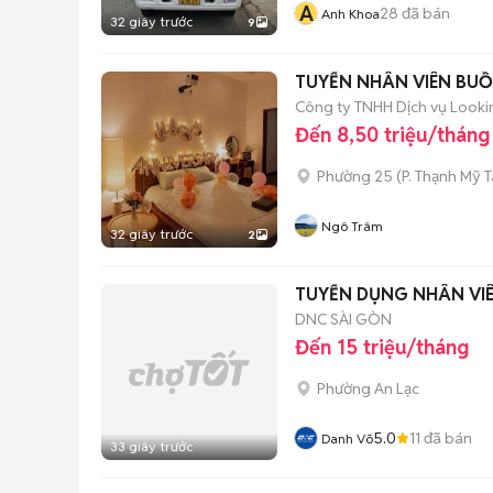
A
28
đã bán
Anh Khoa
32 giây trước
9
TUYỂN NHÂN VIÊN BUỒ
Công ty TNHH Dịch vụ Looki
Đến 8,50 triệu/tháng
Phường 25
(
P. Thạnh Mỹ 
Ngô Trâm
32 giây trước
2
TUYỂN DỤNG NHÂN VI
DNC SÀI GÒN
Đến 15 triệu/tháng
Phường An Lạc
5.0
11
đã bán
Danh Võ
33 giây trước