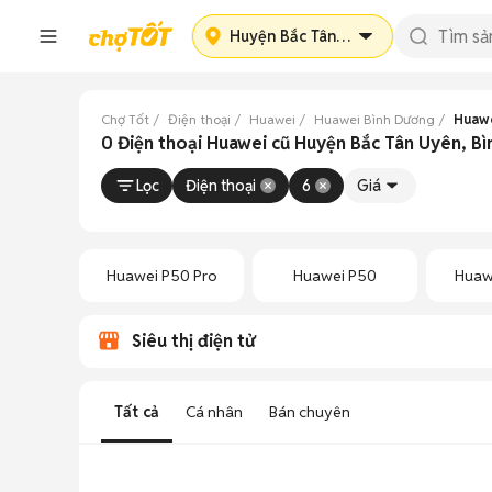
Huyện Bắc Tân Uyên
Chợ Tốt
Điện thoại
Huawei
Huawei Bình Dương
Huawe
0 Điện thoại Huawei cũ Huyện Bắc Tân Uyên, B
Lọc
Điện thoại
6
Giá
Huawei P50 Pro
Huawei P50
Huaw
Siêu thị điện tử
Tất cả
Cá nhân
Bán chuyên