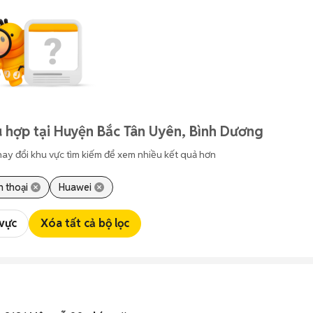
 hợp tại Huyện Bắc Tân Uyên, Bình Dương
hay đổi khu vực tìm kiếm để xem nhiều kết quả hơn
n thoại
Huawei
 vực
Xóa tất cả bộ lọc