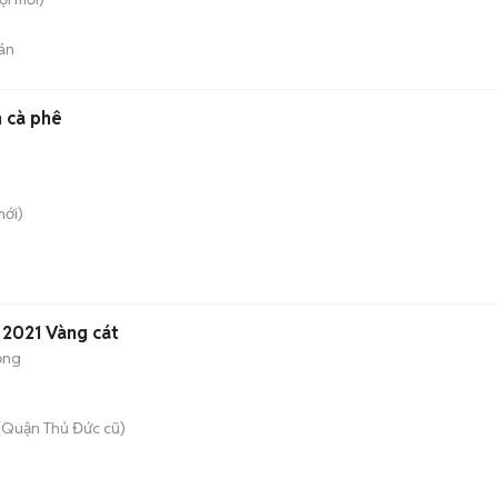
án
 cà phê
ới)
2021 Vàng cát
ộng
(Quận Thủ Đức cũ)