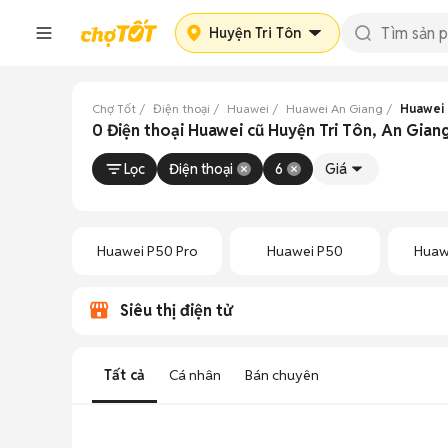
Huyện Tri Tôn
Chợ Tốt
Điện thoại
Huawei
Huawei An Giang
Huawei 
0 Điện thoại Huawei cũ Huyện Tri Tôn, An Gian
Lọc
Điện thoại
6
Giá
Huawei P50 Pro
Huawei P50
Huaw
Siêu thị điện tử
Tất cả
Cá nhân
Bán chuyên