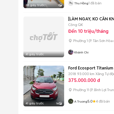
1
đã bán
Thu Hồng
38 giây trước
1
[LÀM NGAY, KO CẦN KN
Công QK
Đến 10 triệu/tháng
Phường 1
(
P. Tân Sơn Hòa
Khánh Chi
41 giây trước
Ford Ecosport Titanium
2018
93.000 km
Xăng
Tự đ
375.000.000 đ
Phường 11
(
P. Bình Lợi Tru
5.0
4
đã bán
A Truong
41 giây trước
16