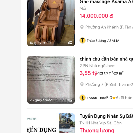
Ghế massage Asama AS
Mới
14.000.000 đ
Phường An Khánh
(
P. Tân
T
Thảo Sương ASAMA
10 giây trước
1
chính chủ cần bán nhà q
2 PN
Nhà ngõ, hẻm
3,55 tỷ
121 tr/m²
29 m²
Phường 7
(
P. Bình Tiên
mới
t
5.0
6
đã bán
Thanh Thảo
25 giây trước
3
Tuyển Dụng Nhân Sự Bấ
TNHH Nhà Vip Sài Gòn
Thương lượng