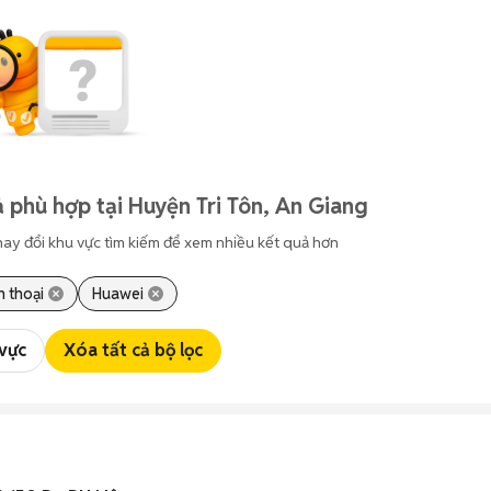
 phù hợp tại Huyện Tri Tôn, An Giang
hay đổi khu vực tìm kiếm để xem nhiều kết quả hơn
n thoại
Huawei
 vực
Xóa tất cả bộ lọc