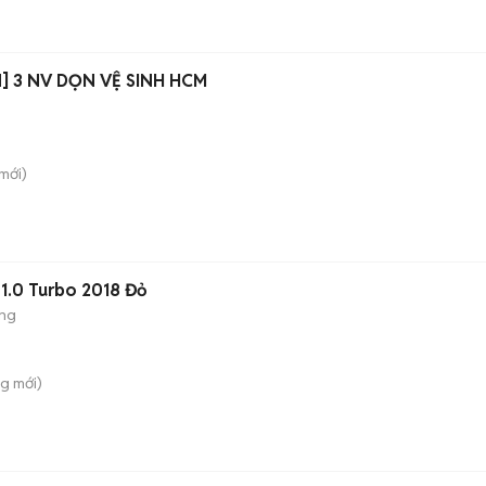
] 3 NV DỌN VỆ SINH HCM
mới)
 1.0 Turbo 2018 Đỏ
ộng
ng
mới)