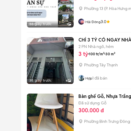
Phường 13
(
P. Hòa Hưng
m
3.0
Hải Đông
36 giây trước
1
CHỈ 3 TỶ CÓ NGAY NHÀ
2 PN
Nhà ngõ, hẻm
3 tỷ
100 tr/m²
30 m²
Phường Tây Thạnh
1
đã bán
Hợp
38 giây trước
6
Bàn ghế Gỗ, Nhựa Trắn
Đã sử dụng
Gỗ
300.000 đ
Phường Bình Trưng Đông 