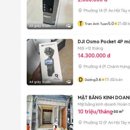
Phường 14
(
P. An Hội Tây
m
T
5.0
21
đã 
Tran Anh Tuan
43 giây trước
3
DJI Osmo Pocket 4P mớ
Mới
>12 tháng
14.300.000 đ
Phường 4
(
P. Chánh Hưng
D
3.6
111
đã bán
Dương
44 giây trước
1
MẶT BẰNG KINH DOANH
Mặt bằng kinh doanh
Hoàn t
10 triệu/tháng
30 m²
Phường 12
(
P. An Hội Tây
m