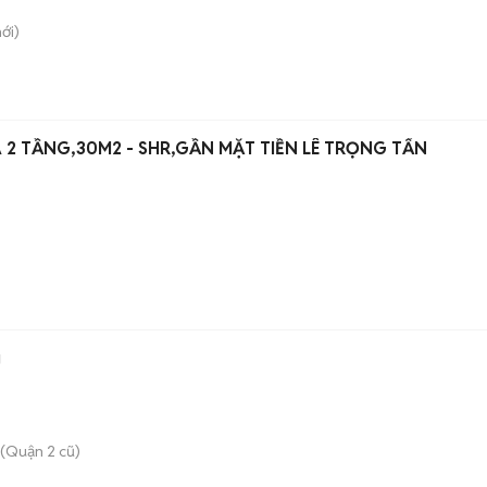
ới)
 2 TẦNG,30M2 - SHR,GẦN MẶT TIỀN LÊ TRỌNG TẤN
g
(Quận 2 cũ)