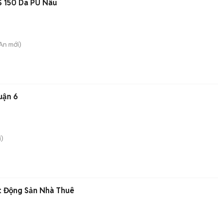
 150 Da PU Nâu
 An
mới)
uận 6
)
t Động Sản Nhà Thuê