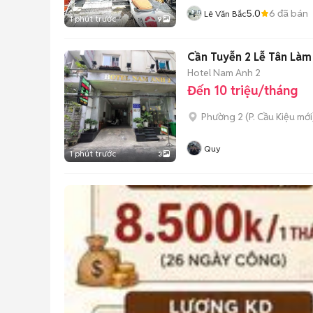
5.0
6
đã bán
Lê Văn Bắc
1 phút trước
9
Cần Tuyễn 2 Lễ Tân Làm
Hotel Nam Anh 2
Đến 10 triệu/tháng
Phường 2
(
P. Cầu Kiệu
mới
Quy
1 phút trước
3