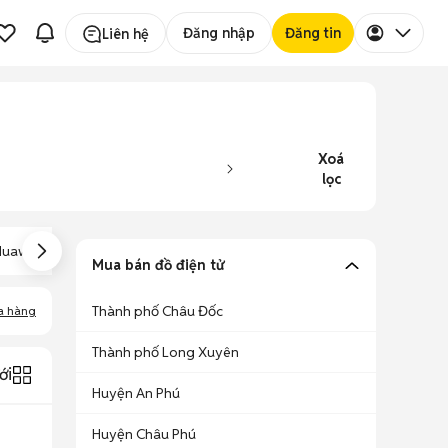
Đăng nhập
Đăng tin
Liên hệ
Xoá
lọc
Huawei Nova 6
Huawei Y9S
Huawei Y3
Mua bán đồ điện tử
Thành phố Châu Đốc
a hàng
Thành phố Long Xuyên
ới
Huyện An Phú
Huyện Châu Phú