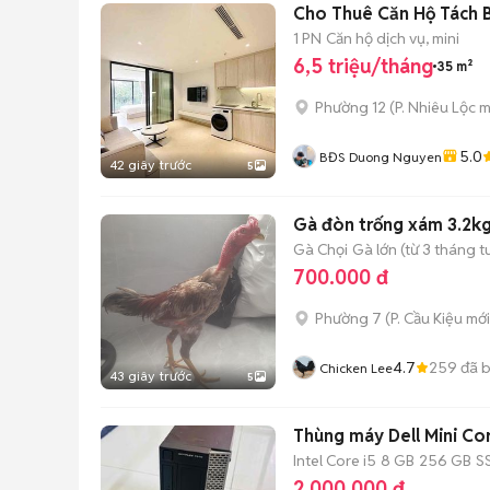
Cho Thuê Căn Hộ Tách 
1 PN
Căn hộ dịch vụ, mini
6,5 triệu/tháng
35 m²
Phường 12
(
P. Nhiêu Lộc
m
5.0
BĐS Duong Nguyen
42 giây trước
5
Gà đòn trống xám 3.2k
Gà Chọi
Gà lớn (từ 3 tháng t
700.000 đ
Phường 7
(
P. Cầu Kiệu
mới
4.7
259
đã 
Chicken Lee
43 giây trước
5
Thùng máy Dell Mini Cor
Intel Core i5
8 GB
256 GB
S
2.000.000 đ