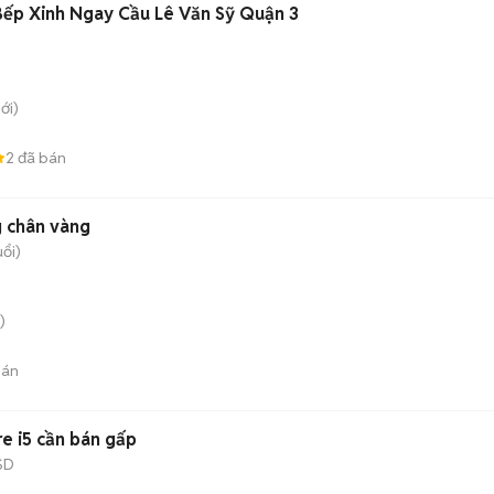
Bếp Xinh Ngay Cầu Lê Văn Sỹ Quận 3
ới)
2
đã bán
g chân vàng
uổi)
)
bán
e i5 cần bán gấp
SD