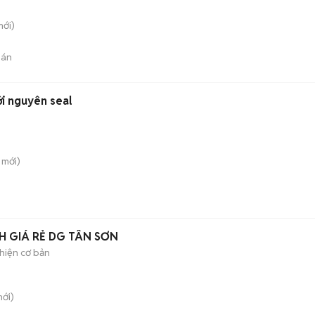
ới)
bán
i nguyên seal
mới)
 GIÁ RẺ DG TÂN SƠN
hiện cơ bản
ới)