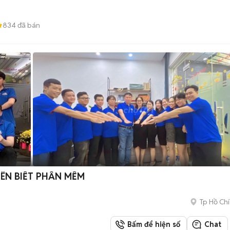
834
đã bán
ÊN BIẾT PHẦN MỀM
Tp Hồ Chí
Bấm để hiện số
Chat