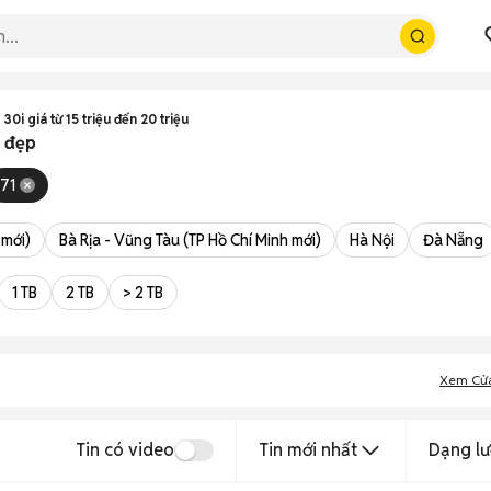
 30i giá từ 15 triệu đến 20 triệu
c đẹp
71
 mới)
Bà Rịa - Vũng Tàu (TP Hồ Chí Minh mới)
Hà Nội
Đà Nẵng
1 TB
2 TB
> 2 TB
Xem Cử
Tin có video
Tin mới nhất
Dạng lư