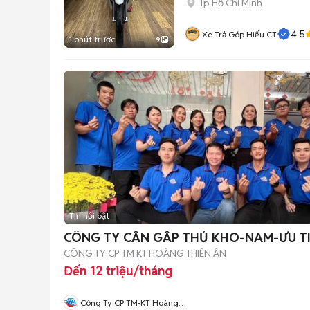
Tp Hồ Chí Minh
4.5
Xe Trả Góp Hiếu CT
1 phút trước
9
Tin nổi bật
CÔNG TY CẦN GẤP THỦ KHO-NAM-ƯU TI
CÔNG TY CP TM KT HOÀNG THIÊN ÂN
Đến 12 triệu/tháng
Công Ty CP TM-KT Hoàng