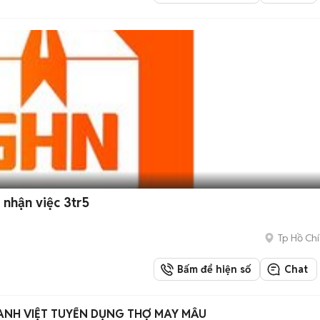
 nhận việc 3tr5
Tp Hồ Chí
Bấm để hiện số
Chat
ANH VIỆT TUYỂN DỤNG THỢ MAY MẪU