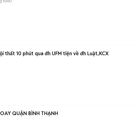
g tuổi)
nội thất 10 phút qua đh UFM tiện về đh Luật,KCX
XOAY QUẬN BÌNH THẠNH