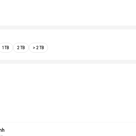
1 TB
2 TB
> 2 TB
nh