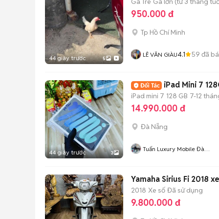
Gà Tre
Gà lớn (từ 3 tháng tuổ
950.000 đ
Tp Hồ Chí Minh
4.1
59
đã b
LÊ VĂN GIÀU
44 giây trước
5
iPad Mini 7 1
iPad mini 7
128 GB
7-12 thán
14.990.000 đ
Đà Nẵng
Tuấn Luxury Mobile Đà
44 giây trước
3
Năngx
Yamaha Sirius Fi 2018 
2018
Xe số
Đã sử dụng
9.800.000 đ