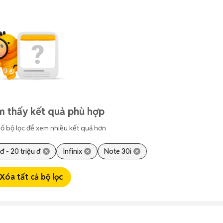
m thấy kết quả phù hợp
ố bộ lọc để xem nhiều kết quả hơn
 đ - 20 triệu đ
Infinix
Note 30i
Xóa tất cả bộ lọc