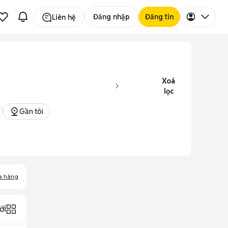
Đăng nhập
Đăng tin
Liên hệ
Xoá
lọc
Gần tôi
a hàng
ới