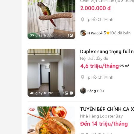
Chim Vẹt
Chim lớn (từ 3 thán
2.000.000 đ
Tp Hồ Chí Minh
4.5
106
đã bán
N Parot
39 giây trước
2
Duplex sang trọng full 
Nội thất đầy đủ
4,6 triệu/tháng
25 m²
Tp Hồ Chí Minh
Bằng Hữu
40 giây trước
5
TUYỂN BẾP CHÍNH CA 
Nhà Hàng Lobster Bay
Đến 14 triệu/tháng