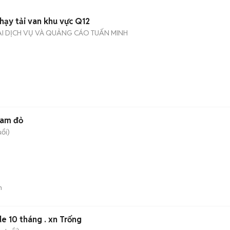
chạy tải van khu vực Q12
I DỊCH VỤ VÀ QUẢNG CÁO TUẤN MINH
cam đỏ
uổi)
n
e 10 tháng . xn Trống