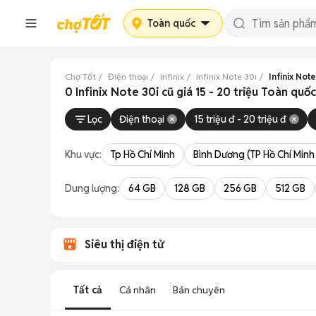
Toàn quốc
Chợ Tốt
Điện thoại
Infinix
Infinix Note 30i
Infinix Note
0 Infinix Note 30i cũ giá 15 - 20 triệu Toàn quố
Lọc
Điện thoại
15 triệu đ - 20 triệu đ
Khu vực:
Tp Hồ Chí Minh
Bình Dương (TP Hồ Chí Minh
Dung lượng:
64 GB
128 GB
256 GB
512 GB
Siêu thị điện tử
Tất cả
Cá nhân
Bán chuyên