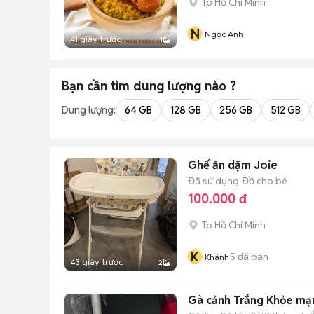
Tp Hồ Chí Minh
N
Ngọc Anh
41 giây trước
1
Bạn cần tìm
dung lượng
nào ?
Dung lượng:
64 GB
128 GB
256 GB
512 GB
Ghế ăn dặm Joie
Đã sử dụng
Đồ cho bé
100.000 đ
Tp Hồ Chí Minh
K
5
đã bán
Khánh
43 giây trước
2
Gà cảnh Trắng Khỏe mạ