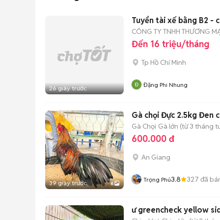
Tuyển tài xế bằng B2 - 
CÔNG TY TNHH THƯƠNG MẠ
Đến 16 triệu/tháng
Tp Hồ Chí Minh
Đặng Phi Nhung
26 giây trước
Gà chọi Đực 2.5kg Đen 
Gà Chọi
Gà lớn (từ 3 tháng t
600.000 đ
An Giang
3.8
327
đã bá
Trọng Phú
39 giây trước
6
ư greencheck yellow sid