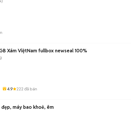
i)
án
28GB Xám ViệtNam fullbox newseal 100%
g
4.9
222
đã bán
xe đẹp, máy bao khoẻ, êm