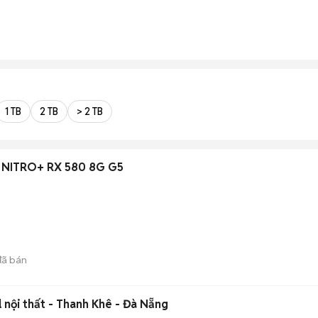
1 TB
2 TB
> 2 TB
e NITRO+ RX 580 8G G5
ã bán
l nội thất - Thanh Khê - Đà Nẵng