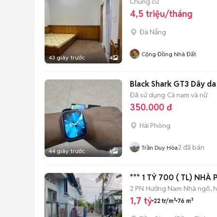
Chung cư
4,5 triệu/tháng
Đà Nẵng
Cộng Đồng Nhà Đất
43 giây trước
4
Black Shark GT3 Dây da
Đã sử dụng
Cả nam và nữ
350.000 đ
Hải Phòng
2
đã bán
Trần Duy Hòa
44 giây trước
5
*** 1 TỶ 700 ( TL) NH
2 PN
Hướng Nam
Nhà ngõ, 
1,7 tỷ
22 tr/m²
76 m²