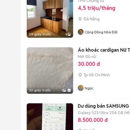
1 PN
Chung cư
4,5 triệu/tháng
Đà Nẵng
Cộng Đồng Nhà Đất
29 giây trước
5
Áo khoác cardigan Nữ T
Mới
Đồ nữ
30.000 đ
Tp Hồ Chí Minh
Ngọc
32 giây trước
1
Dư dùng bán SAMSUNG 
Galaxy S23 Ultra
256 GB
Hế
8.500.000 đ