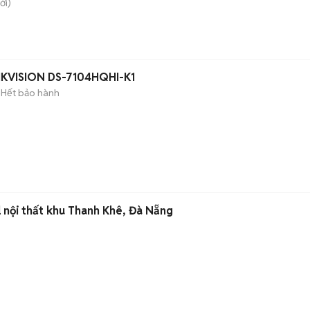
ới)
HIKVISION DS-7104HQHI-K1
Hết bảo hành
l nội thất khu Thanh Khê, Đà Nẵng