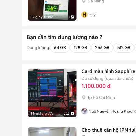
Đà Nẵng
H
Huy
37 giây trước
5
Bạn cần tìm
dung lượng
nào ?
Dung lượng:
64 GB
128 GB
256 GB
512 GB
Card màn hình Sapphir
Đã sử dụng (qua sửa chữa)
1.100.000 đ
Tp Hồ Chí Minh
1
đ
Ngô Nguyễn Hoàng Phúc
38 giây trước
2
Cho thuê căn hộ 1PN ful