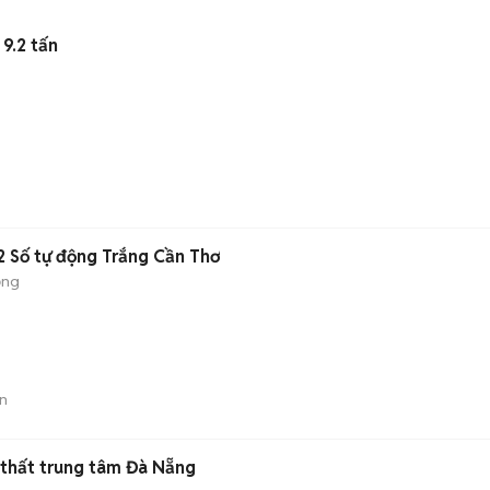
9.2 tấn
2 Số tự động Trắng Cần Thơ
ộng
n
i thất trung tâm Đà Nẵng