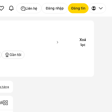
Đăng nhập
Đăng tin
Liên hệ
Xoá
lọc
Gần tôi
a hàng
ới