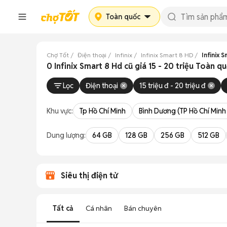
Toàn quốc
Chợ Tốt
Điện thoại
Infinix
Infinix Smart 8 HD
Infinix S
0 Infinix Smart 8 Hd cũ giá 15 - 20 triệu Toàn q
Lọc
Điện thoại
15 triệu đ - 20 triệu đ
Khu vực:
Tp Hồ Chí Minh
Bình Dương (TP Hồ Chí Minh
Dung lượng:
64 GB
128 GB
256 GB
512 GB
Siêu thị điện tử
Tất cả
Cá nhân
Bán chuyên