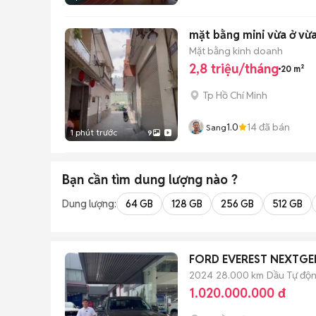
mặt bằng mini vừa ở vừ
Mặt bằng kinh doanh
2,8 triệu/tháng
20 m²
Tp Hồ Chí Minh
1.0
14
đã bán
Sang
1 phút trước
9
Bạn cần tìm
dung lượng
nào ?
Dung lượng:
64 GB
128 GB
256 GB
512 GB
FORD EVEREST NEXTGEN
2024
28.000 km
Dầu
Tự độ
1.020.000.000 đ