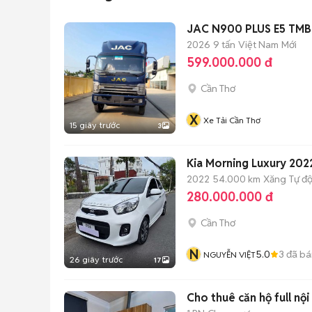
JAC N900 PLUS E5 TMB 
2026
9 tấn
Việt Nam
Mới
599.000.000 đ
Cần Thơ
X
Xe Tải Cần Thơ
15 giây trước
3
Kia Morning Luxury 202
2022
54.000 km
Xăng
Tự đ
280.000.000 đ
Cần Thơ
N
5.0
3
đã bá
NGUYỄN VIỆT
26 giây trước
17
Cho thuê căn hộ full nộ