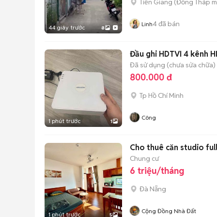
Tiền Giang
(
Đồng Tháp
m
4
đã bán
Linh
44 giây trước
8
Đầu ghi HDTVI 4 kênh 
Đã sử dụng (chưa sửa chữa)
800.000 đ
Tp Hồ Chí Minh
Công
1 phút trước
1
Cho thuê căn studio ful
Chung cư
6 triệu/tháng
Đà Nẵng
Cộng Đồng Nhà Đất
1 phút trước
5