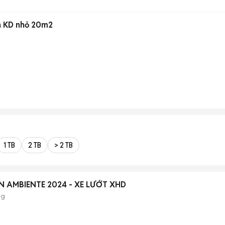
a KD nhỏ 20m2
1 TB
2 TB
> 2 TB
 AMBIENTE 2024 - XE LƯỚT XHD
ng