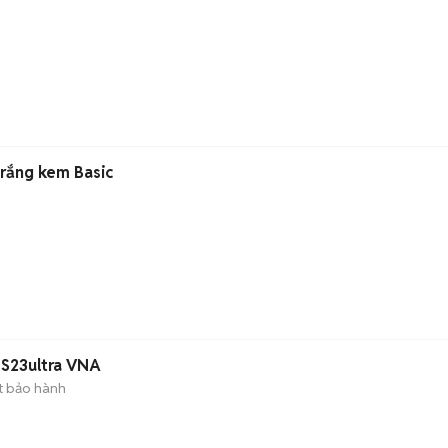
rắng kem Basic
S23ultra VNA
t bảo hành