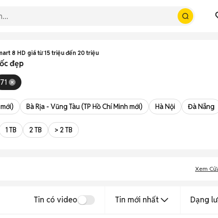
mart 8 HD giá từ 15 triệu đến 20 triệu
uốc đẹp
71
 mới)
Bà Rịa - Vũng Tàu (TP Hồ Chí Minh mới)
Hà Nội
Đà Nẵng
1 TB
2 TB
> 2 TB
Xem Cử
Tin có video
Tin mới nhất
Dạng lư