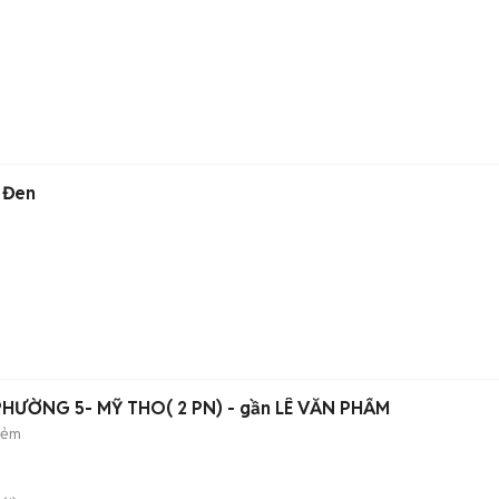
 Đen
À PHƯỜNG 5- MỸ THO( 2 PN) - gần LÊ VĂN PHẨM
hẻm