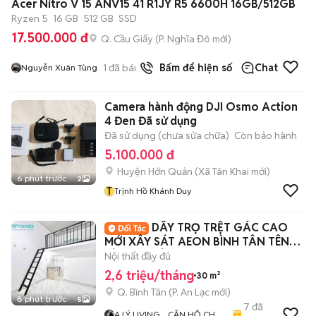
Acer Nitro V 15 ANV15 41 R1JY R5 6600H 16GB/512GB
Ryzen 5
16 GB
512 GB
SSD
17.500.000 đ
Q. Cầu Giấy
(
P. Nghĩa Đô
mới)
1
đã bán
Bấm để hiện số
Chat
Nguyễn Xuân Tùng
Camera hành động DJI Osmo Action
4 Đen Đã sử dụng
Đã sử dụng (chưa sửa chữa)
Còn bảo hành
5.100.000 đ
Huyện Hớn Quản
(
Xã Tân Khai
mới)
6 phút trước
2
T
Trịnh Hồ Khánh Duy
DÃY TRỌ TRỆT GÁC CAO
MỚI XÂY SÁT AEON BÌNH TÂN TÊN
LỬA MỚI TỈNH LỘ 10
Nội thất đầy đủ
2,6 triệu/tháng
30 m²
Q. Bình Tân
(
P. An Lạc
mới)
8 phút trước
5
7
đã
A LÝ LIVING _ CĂN HỘ CHO