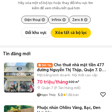
Hãy xóa một số bộ lọc hoặc thay đổi khu vực tìm 
kiếm để xem nhiều kết quả hơn
Điện thoại
Infinix
Zero 8
Đổi khu vực
Xóa tất cả bộ lọc
Tin đăng mới
Cho thuê nhà mặt tiền 477
đường Nguyễn Thị Thập, Quận 7. DT:
10x30m
Mặt bằng kinh doanh
Nội thất cao cấp
70 triệu/tháng
300 m²
Quận 7
(
P. Tân Hưng
mới)
38 giây trước
4
5.0
1
đã bán
Ngọc Thúy
Phuộc nhún Ohlins Vàng, Bạc, Đen