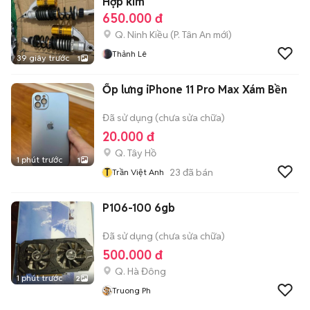
Hợp kim
650.000 đ
Q. Ninh Kiều
(
P. Tân An
mới)
Thảnh Lê
39 giây trước
1
Ốp lưng iPhone 11 Pro Max Xám Bền
Đã sử dụng (chưa sửa chữa)
20.000 đ
Q. Tây Hồ
1 phút trước
1
T
23
đã bán
Trần Việt Anh
P106-100 6gb
Đã sử dụng (chưa sửa chữa)
500.000 đ
Q. Hà Đông
1 phút trước
2
Truong Ph