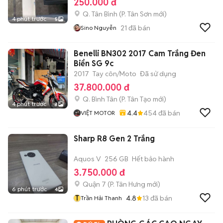
250.000 đ
Q. Tân Bình
(
P. Tân Sơn
mới)
4 phút trước
5
21
đã bán
Sino Nguyễn
Benelli BN302 2017 Cam Trắng Đen
Biển SG 9c
2017
Tay côn/Moto
Đã sử dụng
37.800.000 đ
Q. Bình Tân
(
P. Tân Tạo
mới)
4 phút trước
8
4.4
454
đã bán
VIỆT MOTOR
Sharp R8 Gen 2 Trắng
Aquos V
256 GB
Hết bảo hành
3.750.000 đ
Quận 7
(
P. Tân Hưng
mới)
6 phút trước
4
T
4.8
13
đã bán
Trần Hải Thanh