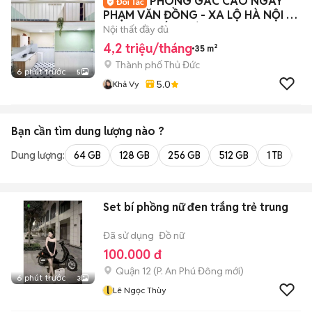
PHÒNG GÁC CAO NGAY
PHẠM VĂN ĐỒNG - XA LỘ HÀ NỘI -
ĐẠI HỌC KIẾN TRÚC
Nội thất đầy đủ
4,2 triệu/tháng
35 m²
Thành phố Thủ Đức
6 phút trước
5
5.0
Khả Vy
Bạn cần tìm
dung lượng
nào ?
Dung lượng:
64 GB
128 GB
256 GB
512 GB
1 TB
2 
Set bí phồng nữ đen trắng trẻ trung
Đã sử dụng
Đồ nữ
100.000 đ
Quận 12
(
P. An Phú Đông
mới)
6 phút trước
3
l
Lê Ngọc Thùy