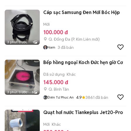
Cáp sạc Samsung Đen Mới Bóc Hộp
Mới
100.000 đ
Q. Đống Đa
(
P. Kim Liên
mới)
3 phút trước
1
3
đã bán
Nam
Bếp hồng ngoại Koch Đức hẹn giờ Cơ
Đã sử dụng
Khác
145.000 đ
Q. Bình Tân
3 phút trước
5
4.9
3861
đã bán
Điên Tư Phuc An
Quạt hơi nước Tiankeplus Jet20-Pro
Mới
Khác