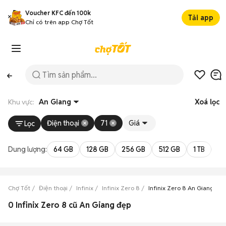
Voucher KFC đến 100k
Tải app
Chỉ có trên app Chợ Tốt
Khu vực:
An Giang
Xoá lọc
Điện thoại
71
Giá
Lọc
Dung lượng:
64 GB
128 GB
256 GB
512 GB
1 TB
2 
Chợ Tốt
Điện thoại
Infinix
Infinix Zero 8
Infinix Zero 8 An Giang
0 Infinix Zero 8 cũ An Giang đẹp