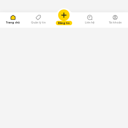
Trang chủ
Quản lý tin
Liên hệ
Tài khoản
Đăng tin
109.000 Bình chọn
Tải ứng dụng Chợ Tốt
Về Chợ Tốt
Quy chế sàn
Chính sách bảo mật
Giải quyết tranh chấp
CÔNG TY TNHH CHỢ TỐT - Người đại diện theo pháp luật:
Nguyễn Trọng Tấn; GPDKKD: 0312120782 do Sở KH & ĐT TP.HCM cấp ngày
11/01/2013;
GPMXH: 185/GP-BTTTT do Bộ Thông tin và Truyền thông
cấp ngày 09/07/2024 - Chịu trách nhiệm