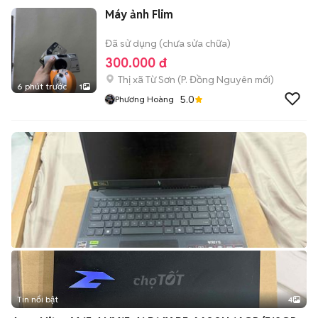
Máy ảnh Flim
Đã sử dụng (chưa sửa chữa)
300.000 đ
Thị xã Từ Sơn
(
P. Đồng Nguyên
mới)
6 phút trước
1
5.0
Phương Hoàng
Tin nổi bật
4