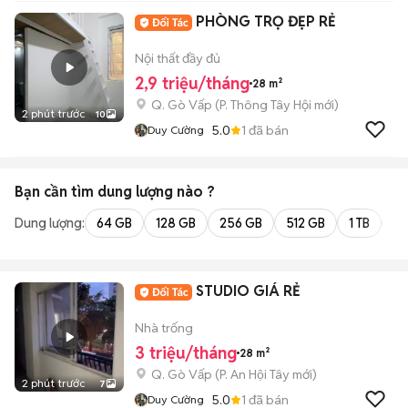
PHÒNG TRỌ ĐẸP RẺ
Nội thất đầy đủ
2,9 triệu/tháng
28 m²
Q. Gò Vấp
(
P. Thông Tây Hội
mới)
2 phút trước
10
5.0
1
đã bán
Duy Cường
Bạn cần tìm
dung lượng
nào ?
Dung lượng:
64 GB
128 GB
256 GB
512 GB
1 TB
2 
STUDIO GIÁ RẺ
Nhà trống
3 triệu/tháng
28 m²
Q. Gò Vấp
(
P. An Hội Tây
mới)
2 phút trước
7
5.0
1
đã bán
Duy Cường