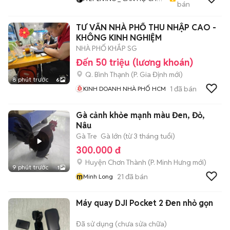
bán
THUÊ TP.HCM - PHÒNG TRỌ
- MBKD - KIOT - CHDV -
TƯ VẤN NHÀ PHỐ THU NHẬP CAO -
CHUNG CƯ - NHÀ Ở
KHÔNG KINH NGHIỆM
NHÀ PHỐ KHẮP SG
Đến 50 triệu (lương khoán)
Q. Bình Thạnh
(
P. Gia Định
mới)
8 phút trước
6
1
đã bán
KINH DOANH NHÀ PHỐ HCM
Gà cảnh khỏe mạnh màu Đen, Đỏ,
Nâu
Gà Tre
Gà lớn (từ 3 tháng tuổi)
300.000 đ
Huyện Chơn Thành
(
P. Minh Hưng
mới)
9 phút trước
1
m
21
đã bán
Minh Long
Máy quay DJI Pocket 2 Đen nhỏ gọn
Đã sử dụng (chưa sửa chữa)