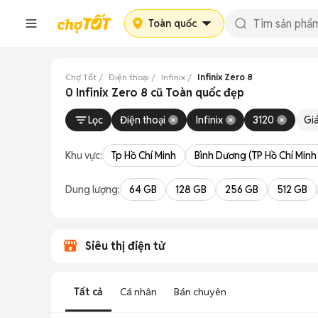
Toàn quốc
Chợ Tốt
Điện thoại
Infinix
Infinix Zero 8
0 Infinix Zero 8 cũ Toàn quốc đẹp
Lọc
Điện thoại
Infinix
3120
Gi
Khu vực:
Tp Hồ Chí Minh
Bình Dương (TP Hồ Chí Minh
Dung lượng:
64 GB
128 GB
256 GB
512 GB
Siêu thị điện tử
Tất cả
Cá nhân
Bán chuyên