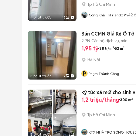
Tp Hồ Chí Minh
42
đ
Công Khải HiFriendz Pn
4 phút trước
12
Bán CCMN Giá Rẻ Ô Tô Đ
2 PN
Căn hộ dịch vụ, mini
1,95 tỷ
38 tr/m²
52 m²
Hà Nội
P
Phạm Thành Công
5 phút trước
7
ký túc xá mới cho sinh v
1,2 triệu/tháng
300 m²
Tp Hồ Chí Minh
KTX NHÀ TRỌ SÓNG HOUS
5 phút trước
5