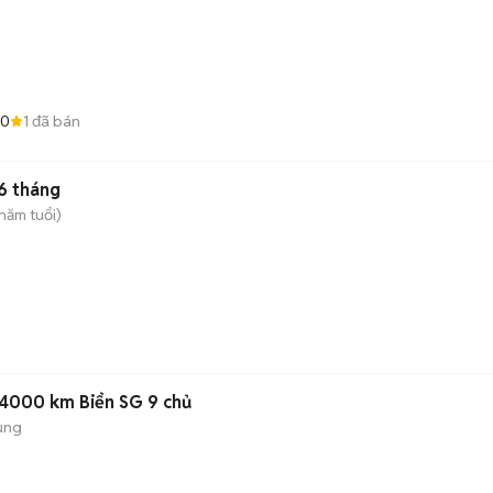
.0
1
đã bán
6 tháng
năm tuổi)
24000 km Biển SG 9 chủ
ụng