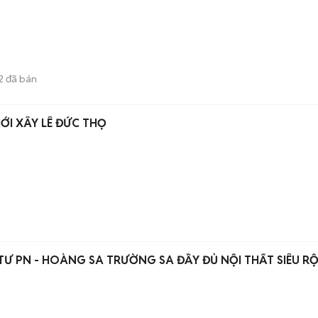
2
đã bán
I XÂY LÊ ĐỨC THỌ
TƯ PN - HOÀNG SA TRƯỜNG SA ĐẦY ĐỦ NỘI THẤT SIÊU R