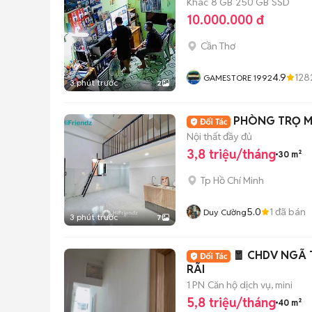
Khác
8 GB
250 GB
SSD
10.000.000 đ
Cần Thơ
4.9
128
GAMESTORE 1992
3 phút trước
2
PHÒNG TRỌ MỚ
Nội thất đầy đủ
3,8 triệu/tháng
30 m²
Tp Hồ Chí Minh
5.0
1
đã bán
Duy Cường
3 phút trước
7
🧧 CHDV NGÃ 
RÃI
1 PN
Căn hộ dịch vụ, mini
5,8 triệu/tháng
40 m²