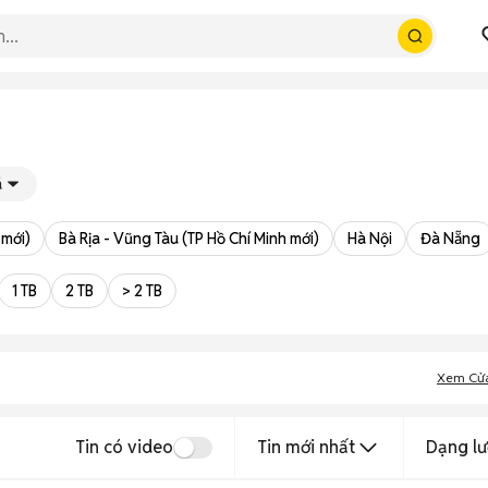
á
 mới)
Bà Rịa - Vũng Tàu (TP Hồ Chí Minh mới)
Hà Nội
Đà Nẵng
1 TB
2 TB
> 2 TB
Xem Cử
Tin có video
Tin mới nhất
Dạng lư