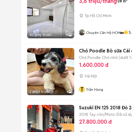
3,6 triệu/tháng
28 m²
Tp Hồ Chí Minh
5
Chuyên Căn Hộ HCM🏡
42 giây trước
11
Chó Poodle Bò sữa Cái 
Chó Poodle
Chó nhỏ (dưới 1 
1.600.000 đ
Hà Nội
T
Trần Hùng
2 phút trước
4
Suzuki EN 125 2018 Đỏ 
2018
Tay côn/Moto
Đã sử d
27.800.000 đ