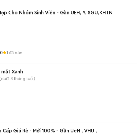
 Hợp Cho Nhóm Sinh Viên - Gần UEH, Y, SGU,KHTN
.0
1
đã bán
g mắt Xanh
dưới 3 tháng tuổi)
o Cấp Giá Rẻ - Mới 100% - Gần UeH , VHU ,