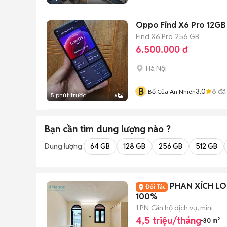
Oppo Find X6 Pro 12GB
Find X6 Pro
256 GB
6.500.000 đ
Hà Nội
B
3.0
8
đã
Bố Của An Nhiên
5 phút trước
6
Bạn cần tìm
dung lượng
nào ?
Dung lượng:
64 GB
128 GB
256 GB
512 GB
PHAN XÍCH LO
100%
1 PN
Căn hộ dịch vụ, mini
4,5 triệu/tháng
30 m²