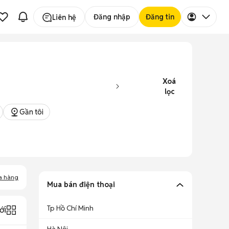
Đăng nhập
Đăng tin
Liên hệ
Xoá
lọc
Gần tôi
a hàng
Mua bán điện thoại
Tp Hồ Chí Minh
ới