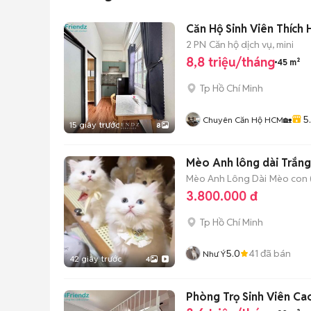
Căn Hộ Sinh Viên Thích
2 PN
Căn hộ dịch vụ, mini
8,8 triệu/tháng
45 m²
Tp Hồ Chí Minh
5
Chuyên Căn Hộ HCM🏡
15 giây trước
8
Mèo Anh lông dài Trắn
Mèo Anh Lông Dài
Mèo con (
3.800.000 đ
Tp Hồ Chí Minh
5.0
41
đã bán
Như Ý
42 giây trước
4
Phòng Trọ Sinh Viên Ca