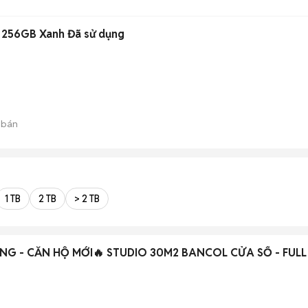
 256GB Xanh Đã sử dụng
 bán
1 TB
2 TB
> 2 TB
NG - CĂN HỘ MỚI🔥 STUDIO 30M2 BANCOL CỬA SỔ - FULL