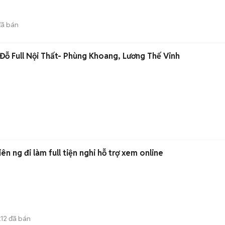
ã bán
ỗ Full Nội Thất- Phùng Khoang, Lương Thế Vinh
iên ng đi làm full tiện nghi hỗ trợ xem online
12
đã bán
E