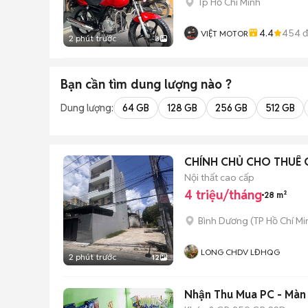
Tp Hồ Chí Minh
4.4
454
đ
VIỆT MOTOR
2 phút trước
8
Bạn cần tìm
dung lượng
nào ?
Dung lượng:
64 GB
128 GB
256 GB
512 GB
CHÍNH CHỦ CHO THUÊ 
Nội thất cao cấp
4 triệu/tháng
28 m²
Bình Dương
(
TP Hồ Chí Mi
LONG CHDV LĐHQG
2 phút trước
12
Nhận Thu Mua PC - Màn