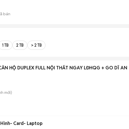
ã bán
1 TB
2 TB
> 2 TB
CĂN HỘ DUPLEX FULL NỘI THẤT NGAY LĐHQG + GO DĨ AN
nh
mới)
 Hình- Card- Laptop