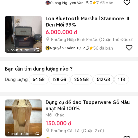
5.0
7
đã bán
Cuong Nguyen Van
Loa Bluetooth Marshall Stanmore III
Đen Mới 99%
6.000.000 đ
Phường Hiệp Bình Phước (Quận Thủ Đức cũ)
N
4.9
56
đã bán
Nguyễn Khánh Tự
2 phút trước
2
Bạn cần tìm
dung lượng
nào ?
Dung lượng:
64 GB
128 GB
256 GB
512 GB
1 TB
2 
Dụng cụ để dao Tupperware Gỗ Nâu
nhạt Mới 100%
Mới
Khác
150.000 đ
Phường Cát Lái (Quận 2 cũ)
2 phút trước
1