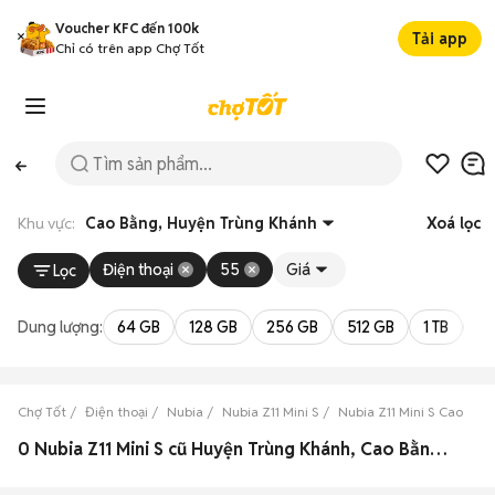
Voucher KFC đến 100k
Tải app
Chỉ có trên app Chợ Tốt
Khu vực:
Cao Bằng, Huyện Trùng Khánh
Xoá lọc
Điện thoại
55
Giá
Lọc
Dung lượng:
64 GB
128 GB
256 GB
512 GB
1 TB
2 
Chợ Tốt
Điện thoại
Nubia
Nubia Z11 Mini S
Nubia Z11 Mini S Cao Bằn
0 Nubia Z11 Mini S cũ Huyện Trùng Khánh, Cao Bằng đẹp