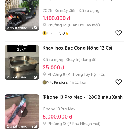
2025
Xe máy điện
Đã sử dụng
1.100.000 đ
Phường 14
(
P. An Hội Tây
mới)
2 phút trước
4
t
5.0
Thanh
Khay Inox Bạc Công Nông 12 Cái
Đã sử dụng
Khay, kệ đựng đồ
35.000 đ
Phường 8
(
P. Thông Tây Hội
mới)
2 phút trước
1
15
đã bán
Milo Pandora
iPhone 13 Pro Max - 128GB màu Xanh
iPhone 13 Pro Max
8.000.000 đ
Phường 13
(
P. Phú Nhuận
mới)
2 phút trước
5