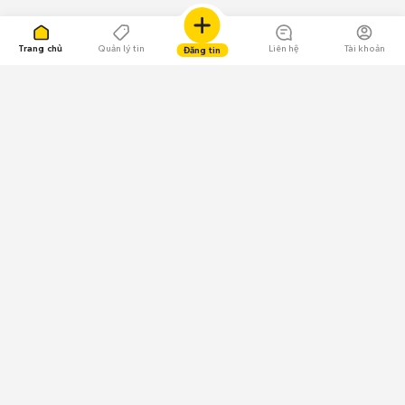
Trang chủ
Quản lý tin
Liên hệ
Tài khoản
Đăng tin
109.000 Bình chọn
Tải ứng dụng Chợ Tốt
Về Chợ Tốt
Quy chế sàn
Chính sách bảo mật
Giải quyết tranh chấp
CÔNG TY TNHH CHỢ TỐT - Người đại diện theo pháp luật:
Nguyễn Trọng Tấn; GPDKKD: 0312120782 do Sở KH & ĐT TP.HCM cấp ngày
11/01/2013;
GPMXH: 185/GP-BTTTT do Bộ Thông tin và Truyền thông
cấp ngày 09/07/2024 - Chịu trách nhiệm
nội dung: Trần Hoàng Ly.
Chính sách sử dụng