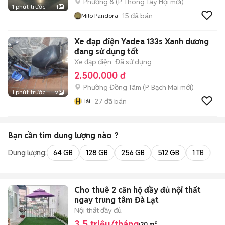
Phường 8
(
P. Thông Tây Hội
mới)
1 phút trước
1
15
đã bán
Milo Pandora
Xe đạp điện Yadea 133s Xanh dương
đang sử dụng tốt
Xe đạp điện
Đã sử dụng
2.500.000 đ
Phường Đồng Tâm
(
P. Bạch Mai
mới)
1 phút trước
2
H
27
đã bán
Hải
Bạn cần tìm
dung lượng
nào ?
Dung lượng:
64 GB
128 GB
256 GB
512 GB
1 TB
2 
Cho thuê 2 căn hộ đầy đủ nội thất
ngay trung tâm Đà Lạt
Nội thất đầy đủ
3,5 triệu/tháng
20 m²