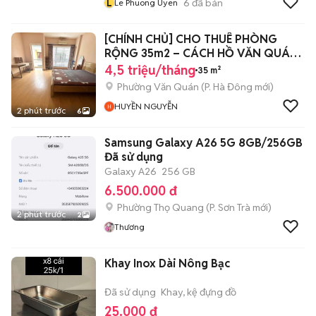
L
6
đã bán
Le Phuong Uyen
[CHÍNH CHỦ] CHO THUÊ PHÒNG
RỘNG 35m2 – CÁCH HỒ VĂN QUÁN
50M
4,5 triệu/tháng
35 m²
Phường Văn Quán
(
P. Hà Đông
mới)
HUYỀN NGUYỄN
2 phút trước
6
Samsung Galaxy A26 5G 8GB/256GB
Đã sử dụng
Galaxy A26
256 GB
6.500.000 đ
Phường Thọ Quang
(
P. Sơn Trà
mới)
2 phút trước
2
Thương
Khay Inox Dài Nông Bạc
Đã sử dụng
Khay, kệ đựng đồ
25.000 đ