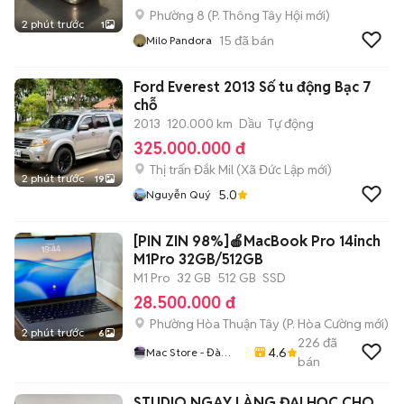
Phường 8
(
P. Thông Tây Hội
mới)
2 phút trước
1
15
đã bán
Milo Pandora
Ford Everest 2013 Số tu động Bạc 7
chỗ
2013
120.000 km
Dầu
Tự động
325.000.000 đ
Thị trấn Đắk Mil
(
Xã Đức Lập
mới)
2 phút trước
19
5.0
Nguyễn Quý
[PIN ZIN 98%]🍎MacBook Pro 14inch
M1Pro 32GB/512GB
M1 Pro
32 GB
512 GB
SSD
28.500.000 đ
Phường Hòa Thuận Tây
(
P. Hòa Cường
mới)
2 phút trước
6
226
đã
4.6
Mac Store - Đà
bán
Nẵng
STUDIO NGAY LÀNG ĐẠI HỌC CHO