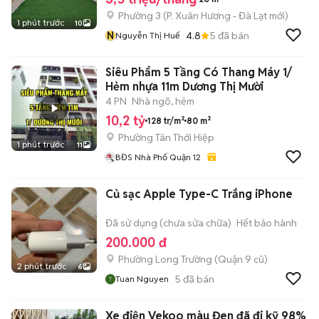
Phường 3
(
P. Xuân Hương - Đà Lạt
mới)
1 phút trước
10
N
4.8
5
đã bán
Nguyễn Thị Huế
Siêu Phẩm 5 Tầng Có Thang Máy 1/
Hẻm nhựa 11m Dương Thị Mười
4 PN
Nhà ngõ, hẻm
10,2 tỷ
128 tr/m²
80 m²
Phường Tân Thới Hiệp
1 phút trước
11
BĐS Nhà Phố Quận 12
Củ sạc Apple Type-C Trắng iPhone
Đã sử dụng (chưa sửa chữa)
Hết bảo hành
200.000 đ
Phường Long Trường (Quận 9 cũ)
2 phút trước
6
5
đã bán
Tuan Nguyen
Xe điện Vekoo màu Đen đã đi kỹ 98%