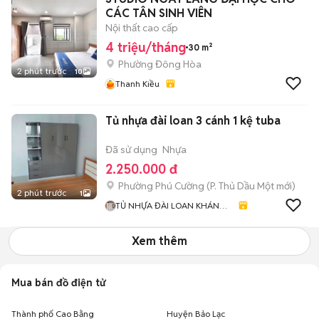
CÁC TÂN SINH VIÊN
Nội thất cao cấp
4 triệu/tháng
30 m²
Phường Đông Hòa
2 phút trước
10
Thanh Kiều
Tủ nhựa đài loan 3 cánh 1 kệ tuba
Đã sử dụng
Nhựa
2.250.000 đ
Phường Phú Cường
(
P. Thủ Dầu Một
mới)
2 phút trước
1
TỦ NHỰA ĐÀI LOAN KHÁNH
HUYỀN 678
Xem thêm
Mua bán đồ điện tử
Thành phố Cao Bằng
Huyện Bảo Lạc