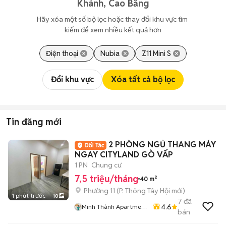
Khánh, Cao Bằng
Hãy xóa một số bộ lọc hoặc thay đổi khu vực tìm 
kiếm để xem nhiều kết quả hơn
Điện thoại
Nubia
Z11 Mini S
Đổi khu vực
Xóa tất cả bộ lọc
Tin đăng mới
2 PHÒNG NGỦ THANG MÁY
NGAY CITYLAND GÒ VẤP
1 PN
Chung cư
7,5 triệu/tháng
40 m²
Phường 11
(
P. Thông Tây Hội
mới)
1 phút trước
10
7
đã
4.6
Minh Thành Apartment
bán
Chdv