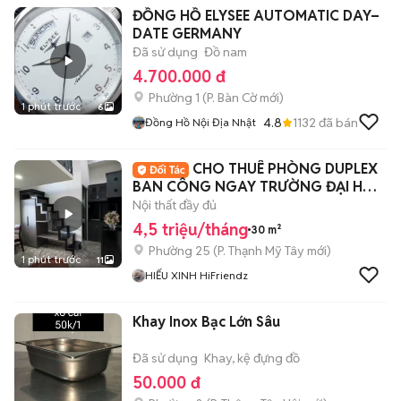
ĐỒNG HỒ ELYSEE AUTOMATIC DAY–
DATE GERMANY
Đã sử dụng
Đồ nam
4.700.000 đ
Phường 1
(
P. Bàn Cờ
mới)
1 phút trước
6
4.8
1132
đã bán
Đồng Hồ Nội Địa Nhật
CHO THUÊ PHÒNG DUPLEX
BAN CÔNG NGAY TRƯỜNG ĐẠI HỌC
UTH, HUTECH , FTU
Nội thất đầy đủ
4,5 triệu/tháng
30 m²
Phường 25
(
P. Thạnh Mỹ Tây
mới)
1 phút trước
11
HIẾU XINH HiFriendz
Khay Inox Bạc Lớn Sâu
Đã sử dụng
Khay, kệ đựng đồ
50.000 đ