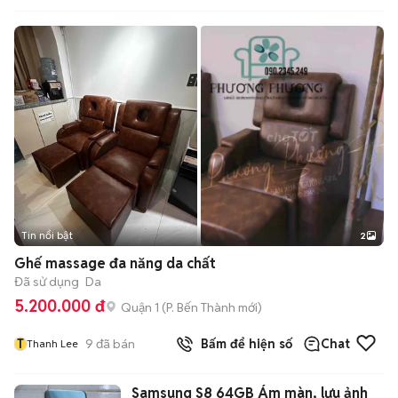
Tin nổi bật
2
Ghế massage đa năng da chất
Đã sử dụng
Da
5.200.000 đ
Quận 1
(
P. Bến Thành
mới)
T
9
đã bán
Bấm để hiện số
Chat
Thanh Lee
Samsung S8 64GB Ám màn, lưu ảnh