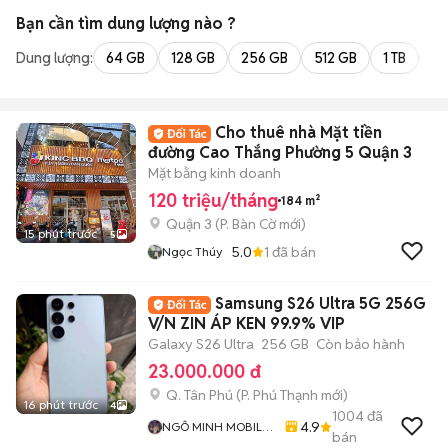
Bạn cần tìm
dung lượng
nào ?
Dung lượng:
64 GB
128 GB
256 GB
512 GB
1 TB
2 
Cho thuê nhà Mặt tiền
đường Cao Thắng Phường 5 Quận 3
Mặt bằng kinh doanh
120 triệu/tháng
184 m²
Quận 3
(
P. Bàn Cờ
mới)
15 phút trước
5
5.0
1
đã bán
Ngọc Thúy
Samsung S26 Ultra 5G 256G
V/N ZIN ÁP KEN 99.9% VIP
Galaxy S26 Ultra
256 GB
Còn bảo hành
23.000.000 đ
Q. Tân Phú
(
P. Phú Thạnh
mới)
16 phút trước
4
1004
đã
4.9
NGÔ MINH MOBILE
bán
SHOP