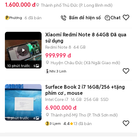
1.600.000 đ
Thành phố Thủ Đức
(
P. Long Bình
mới)
P
6
đã bán
Bấm để hiện số
Chat
Phương
Xiaomi Redmi Note 8 64GB Đã qua
sử dụng
Redmi Note 8
64 GB
999.999 đ
Huyện Châu Đức
(
Xã Ngãi Giao
mới)
10 phút trước
5
Nhi:3 Linh
Surface Book 2 i7 16GB/256 +tặng
phím cơ , mouse
Intel Core i7
16 GB
256 GB
SSD
6.900.000 đ
Thành phố Mỹ Tho
(
P. Thới Sơn
mới)
11 phút trước
6
3
4.4
13
đã bán
3 Ljem