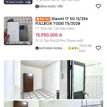
19 phút trước
15
ĐẶNG NGỌC TIẾN
Xiaomi 17 5G 12/256
FULLBOX TGDĐ T5/2028
17
256 GB
Còn bảo hành
15.950.000 đ
Q. Tân Phú
(
P. Phú Thạnh
mới)
21 phút trước
6
1004
đã
4.9
NGÔ MINH MOBILE
bán
SHOP