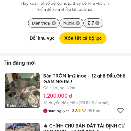
Hãy xóa một số bộ lọc hoặc thay đổi khu vực tìm 
kiếm để xem nhiều kết quả hơn
Điện thoại
Nubia
Z17
Đổi khu vực
Xóa tất cả bộ lọc
Tin đăng mới
Bàn TRÒN 1m2 inox + 12 ghế Đẩu,Ghế
GAMING Rẻ.!
Đã sử dụng
Nệm
1.200.000 đ
Huyện Hóc Môn
(
Xã Bà Điểm
mới)
5 phút trước
6
3.8
56
đã bán
Nhut Nguyen
🔥 CHÍNH CHỦ BÁN ĐẤT TÁI ĐỊNH CƯ