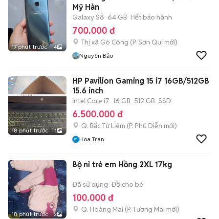
Mỹ Hàn
Galaxy S8
64 GB
Hết bảo hành
700.000 đ
Thị xã Gò Công
(
P. Sơn Qui
mới)
17 phút trước
4
Nguyên Bảo
HP Pavilion Gaming 15 i7 16GB/512GB
15.6 inch
Intel Core i7
16 GB
512 GB
SSD
6.500.000 đ
Q. Bắc Từ Liêm
(
P. Phú Diễn
mới)
18 phút trước
1
Hoa Tran
Bộ nỉ trẻ em Hồng 2XL 17kg
Đã sử dụng
Đồ cho bé
100.000 đ
Q. Hoàng Mai
(
P. Tương Mai
mới)
18 phút trước
3