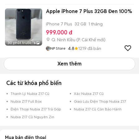
Apple iPhone 7 Plus 32GB Đen 100%
iPhone 7 Plus
32 GB
1 tháng
999.000 đ
Q. Ninh Kiều
(
P. Cái Khế
mới)
30 phút trước
6
4.8
1219
đã bán
NP Store
Xem thêm
Các từ khóa phổ biến
Thanh Lý Nubia Z17 Cũ
Xác Nubia Z17 Cũ
Nubia Z17 Full Box
Giao Lưu Điện Thoại Nubia Z17
Điện Thoại Nubia Z17 Trả Góp
Nubia Z17 Cũ Còn Bảo Hành
Nubia Z17 Cũ Nguyên Zin
Mua bán điện thoại