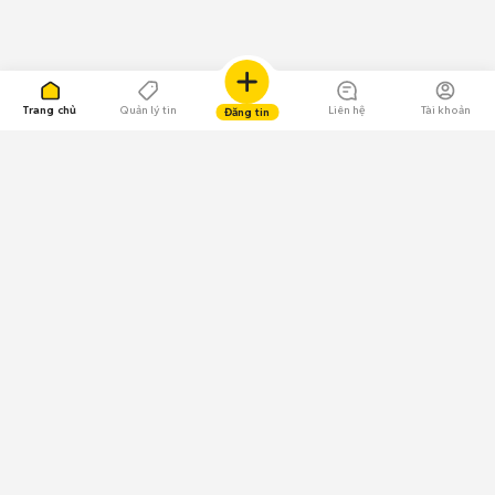
Trang chủ
Quản lý tin
Liên hệ
Tài khoản
Đăng tin
109.000 Bình chọn
Tải ứng dụng Chợ Tốt
Về Chợ Tốt
Quy chế sàn
Chính sách bảo mật
Giải quyết tranh chấp
CÔNG TY TNHH CHỢ TỐT - Người đại diện theo pháp luật:
Nguyễn Trọng Tấn; GPDKKD: 0312120782 do Sở KH & ĐT TP.HCM cấp ngày
11/01/2013;
GPMXH: 185/GP-BTTTT do Bộ Thông tin và Truyền thông