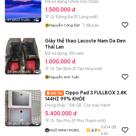
Đã sử dụng (chưa sửa chữa)
1.500.000 đ
Q. Đống Đa
(
P. Láng
mới)
27 phút trước
3
n
7
đã bán
Nguyễn Công Đạt
Giày thể thao Lacoste Nam Da Đen
Thái Lan
Đã sử dụng
Đồ nam
1.000.000 đ
Q. Tân Bình
(
P. Tân Hòa
mới)
28 phút trước
3
N
Nguyễn Anh Tuấn
Oppo Pad 3 FULLBOX 2.8K
144HZ 99% KHỎE
Dòng khác
128 GB
Còn bảo hành
5.400.000 đ
Q. Tân Phú
(
P. Phú Thạnh
mới)
28 phút trước
6
1004
đã
4.9
NGÔ MINH MOBILE
bán
SHOP