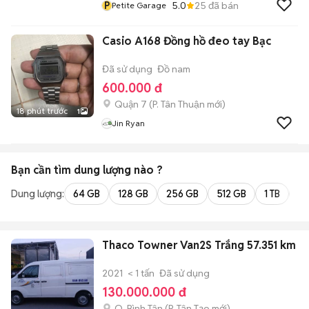
P
5.0
25
đã bán
Petite Garage
Casio A168 Đồng hồ đeo tay Bạc
Đã sử dụng
Đồ nam
600.000 đ
Quận 7
(
P. Tân Thuận
mới)
18 phút trước
1
Jin Ryan
Bạn cần tìm
dung lượng
nào ?
Dung lượng:
64 GB
128 GB
256 GB
512 GB
1 TB
2 
Thaco Towner Van2S Trắng 57.351 km
2021
< 1 tấn
Đã sử dụng
130.000.000 đ
Q. Bình Tân
(
P. Tân Tạo
mới)