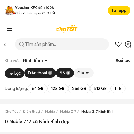
Voucher KFC đến 100k
Tải app
Chỉ có trên app Chợ Tốt
Khu vực:
Ninh Bình
Xoá lọc
Điện thoại
55
Giá
Lọc
Dung lượng:
64 GB
128 GB
256 GB
512 GB
1 TB
2 
Chợ Tốt
Điện thoại
Nubia
Nubia Z17
Nubia Z17 Ninh Bình
0 Nubia Z17 cũ Ninh Bình đẹp