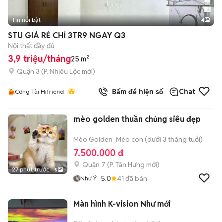
Tin nổi bật
4
STU GIÁ RẺ CHỈ 3TR9 NGAY Q3
Nội thất đầy đủ
3,9 triệu/tháng
25 m²
Quận 3
(
P. Nhiêu Lộc
mới)
Bấm để hiện số
Chat
Công Tài Hifriend
mèo golden thuần chủng siêu đẹp
Mèo Golden
Mèo con (dưới 3 tháng tuổi)
7.500.000 đ
Quận 7
(
P. Tân Hưng
mới)
27 phút trước
5
5.0
41
đã bán
Như Ý
Màn hình K-vision Như mới