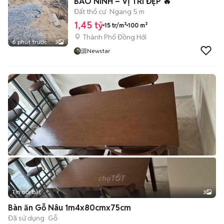
BẢO NINH – VỊ TRÍ ĐẸP 🔥
Đất thổ cư
Ngang 5 m
1,45 tỷ
15 tr/m²
100 m²
Thành Phố Đồng Hới
6 phút trước
3
源Newstar
Tin nổi bật
3
Bàn ăn Gỗ Nâu 1m4x80cmx75cm
Đã sử dụng
Gỗ