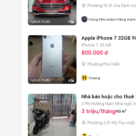
Phường 15
(
P. Gia Định
mớ
Hùng Mercedes Hàng Xanh
1 phút trước
9
Apple iPhone 7 32GB 9
iPhone 7
32 GB
800.000 đ
Phường Phú Diễn
H
Hoang
1 phút trước
6
Nhà bán hoặc cho thuê
2 PN
Hướng Nam
Nhà ngõ, 
3 triệu/tháng
50 m²
Phường 2
(
P. Mỹ Tho
mới)