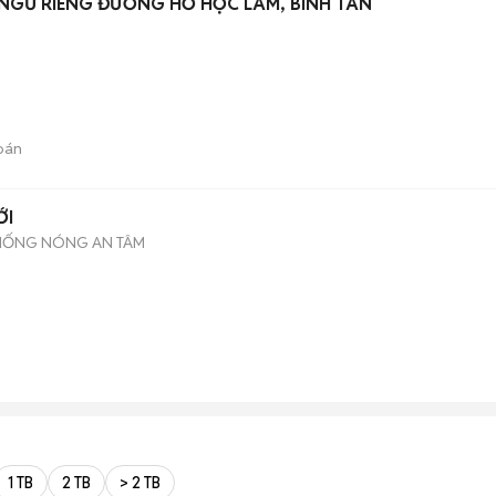
 NGỦ RIÊNG ĐƯỜNG HỒ HỌC LÃM, BÌNH TÂN
bán
1 MỚI
CHỐNG NÓNG AN TÂM
1 TB
2 TB
> 2 TB