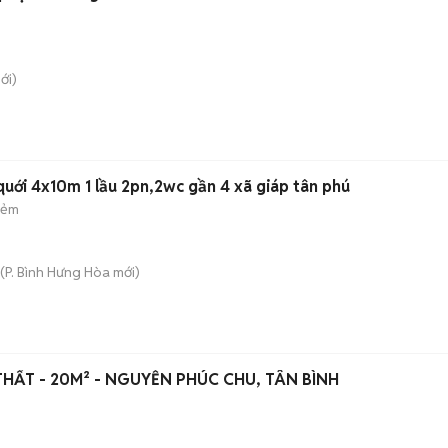
ới)
quới 4x10m 1 lầu 2pn,2wc gần 4 xã giáp tân phú
hẻm
(
P. Bình Hưng Hòa
mới)
HẤT - 20M² - NGUYỄN PHÚC CHU, TÂN BÌNH