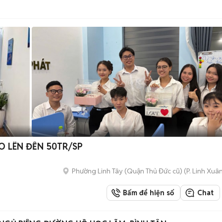
 LÊN ĐẾN 50TR/SP
Phường Linh Tây (Quận Thủ Đức cũ)
(
P. Linh Xuâ
Bấm để hiện số
Chat