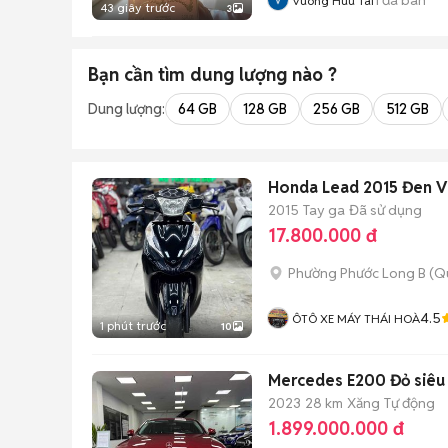
Vuong Huu Tai
43 giây trước
3
Bạn cần tìm
dung lượng
nào ?
Dung lượng:
64 GB
128 GB
256 GB
512 GB
Honda Lead 2015 Đen V
2015
Tay ga
Đã sử dụng
17.800.000 đ
Phường Phước Long B (Q
4.5
ÔTÔ XE MÁY THÁI HOÀ
1 phút trước
10
Mercedes E200 Đỏ siêu 
2023
28 km
Xăng
Tự động
1.899.000.000 đ