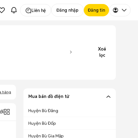
Đăng nhập
Đăng tin
Liên hệ
Xoá
lọc
a hàng
Mua bán đồ điện tử
Huyện Bù Đăng
ới
Huyện Bù Đốp
Huyện Bù Gia Mập