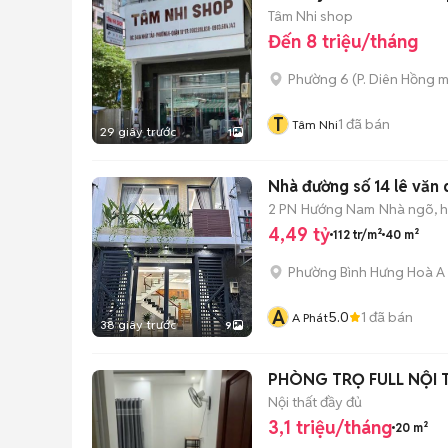
Tâm Nhi shop
Đến 8 triệu/tháng
Phường 6
(
P. Diên Hồng
m
T
1
đã bán
Tâm Nhi
29 giây trước
1
Nhà đường số 14 lê văn 
2 PN
Hướng Nam
Nhà ngõ, 
4,49 tỷ
112 tr/m²
40 m²
Phường Bình Hưng Hoà A
A
5.0
1
đã bán
A Phát
38 giây trước
9
PHÒNG TRỌ FULL NỘI T
Nội thất đầy đủ
3,1 triệu/tháng
20 m²