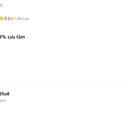
i)
5.0
1
đã bán
8% sưu tầm
 thuê
hẻm