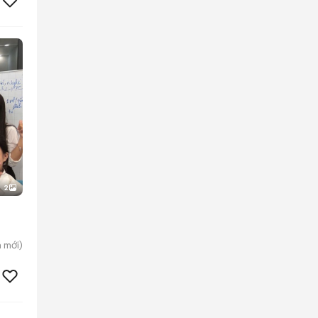
2
n
mới)