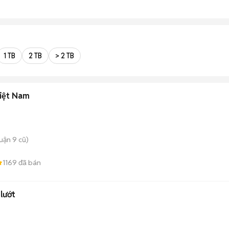
1 TB
2 TB
> 2 TB
iệt Nam
uận 9 cũ)
1169
đã bán
lướt