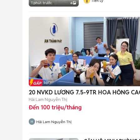
T
Tien Ly
1 phút trước
6
Tin nổi bật
20 NVKD LƯƠNG 7.5-9TR HOA HỒNG CAO
Hải Lam Nguyễn Thị
Đến 100 triệu/tháng
Hải Lam Nguyễn Thị