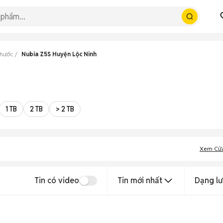
Phước
Nubia Z5S Huyện Lộc Ninh
1 TB
2 TB
> 2 TB
Xem Cử
Tin có video
Tin mới nhất
Dạng lư