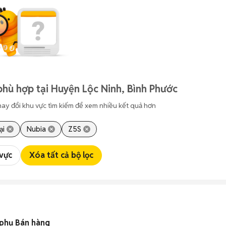
phù hợp tại Huyện Lộc Ninh, Bình Phước
hay đổi khu vực tìm kiếm để xem nhiều kết quả hơn
ại
Nubia
Z5S
 vực
Xóa tất cả bộ lọc
 phụ Bán hàng