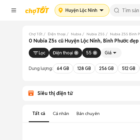
Huyện Lộc Ninh
Chợ Tốt
Điện thoại
Nubia
Nubia Z5S
Nubia Z5S Bình 
0 Nubia Z5s cũ Huyện Lộc Ninh, Bình Phước đẹp
Lọc
Điện thoại
55
Giá
Dung lượng:
64 GB
128 GB
256 GB
512 GB
Siêu thị điện tử
Tất cả
Cá nhân
Bán chuyên