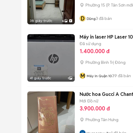
Phường 15
(
P. Tân Sơn
mới
D
3
đã bán
Dũng
38 giây trước
6
Máy in laser HP Laser 1
Đã sử dụng
1.400.000 đ
Phường Bình Trị Đông
M
39
đã bán
Máy In Quận 10
41 giây trước
1
Nước hoa Gucci A Chan
Mới
Đồ nữ
3.900.000 đ
Phường Tân Hưng
1
đã bán