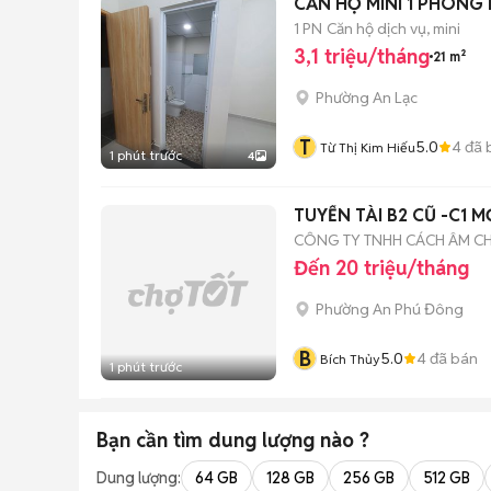
CĂN HỘ MINI 1 PHÒNG
1 PN
Căn hộ dịch vụ, mini
3,1 triệu/tháng
21 m²
Phường An Lạc
T
5.0
4
đã 
Từ Thị Kim Hiếu
1 phút trước
4
TUYỂN TÀI B2 CŨ -C
CÔNG TY TNHH CÁCH ÂM 
Đến 20 triệu/tháng
Phường An Phú Đông
B
5.0
4
đã bán
Bích Thủy
1 phút trước
Bạn cần tìm
dung lượng
nào ?
Dung lượng:
64 GB
128 GB
256 GB
512 GB