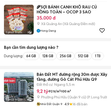
🌾SỢI BÁNH CANH KHÔ RAU CỦ
HỒNG TOÀN – OCOP 3 SAO
35.000 đ
Xã Quảng An
(
Xã Quảng Điền
mới)
Hong Dang
1 phút trước
3
Bạn cần tìm
dung lượng
nào ?
Dung lượng:
64 GB
128 GB
256 GB
512 GB
1 TB
2 
Bán Đất MT đường rộng 30m được Xây 8
tầng, đường Gò Cát Phú Hữu Q9
Đất thổ cư
Ngang 5,5 m
9,2 tỷ
92 tr/m²
100 m²
Phường Phú Hữu (Quận 9 cũ)
(
P. Long Trường
1 phút trước
4
N
4.9
16
đã bán
Nhà Đất Quận 9