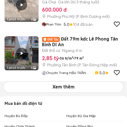
Gà Chọi
Gà lớn (từ 3 tháng tuổi)
600.000 đ
Phường Phú Mỹ
(
P. Bình Dương
mới)
1 phút trước
5
5.0
104
đã bán
Phan Thìn
Đất 79m kdc Lê Phong Tân
Bình Dĩ An
Đất thổ cư
Ngang 4 m
2,85 tỷ
36 tr/m²
79 m²
Phường Tân Bình
(
P. Tân Đông Hiệp
mới)
1 phút trước
5
5.0
Chuyên Trang HẬU TRẦN
BĐS
Xem thêm
Mua bán đồ điện tử
Huyện Bù Đốp
Huyện Bù Gia Mập
Huyện Chơn Thành
Huyện Đồng Phú