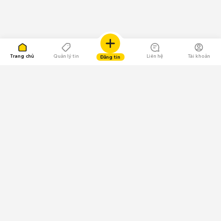
Trang chủ
Quản lý tin
Liên hệ
Tài khoản
Đăng tin
109.000 Bình chọn
Tải ứng dụng Chợ Tốt
Về Chợ Tốt
Quy chế sàn
Chính sách bảo mật
Giải quyết tranh chấp
CÔNG TY TNHH CHỢ TỐT - Người đại diện theo pháp luật:
Nguyễn Trọng Tấn; GPDKKD: 0312120782 do Sở KH & ĐT TP.HCM cấp ngày
11/01/2013;