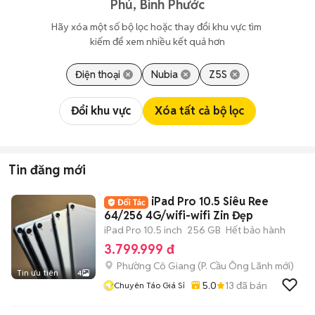
Phú, Bình Phước
Hãy xóa một số bộ lọc hoặc thay đổi khu vực tìm 
kiếm để xem nhiều kết quả hơn
Điện thoại
Nubia
Z5S
Đổi khu vực
Xóa tất cả bộ lọc
Tin đăng mới
iPad Pro 10.5 Siêu Ree
64/256 4G/wifi-wifi Zin Đẹp
iPad Pro 10.5 inch
256 GB
Hết bảo hành
3.799.999 đ
Phường Cô Giang
(
P. Cầu Ông Lãnh
mới)
Tin ưu tiên
4
5.0
13
đã bán
Chuyên Táo Giá Sỉ