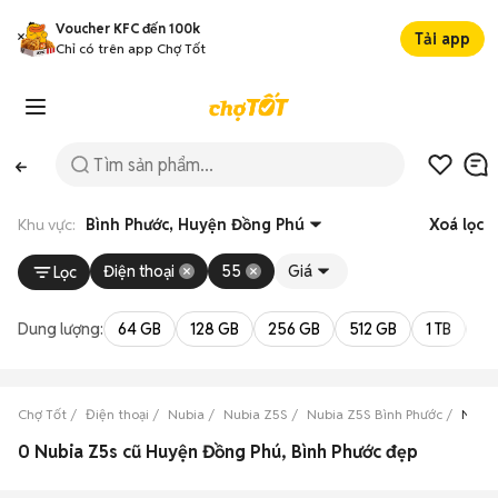
Voucher KFC đến 100k
Tải app
Chỉ có trên app Chợ Tốt
Khu vực:
Bình Phước, Huyện Đồng Phú
Xoá lọc
Điện thoại
55
Giá
Lọc
Dung lượng:
64 GB
128 GB
256 GB
512 GB
1 TB
2 
Chợ Tốt
Điện thoại
Nubia
Nubia Z5S
Nubia Z5S Bình Phước
Nubia
0 Nubia Z5s cũ Huyện Đồng Phú, Bình Phước đẹp