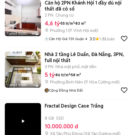
Căn hộ 2PN Khánh Hội 1 đầy đủ nội
thất đã có sổ
2 PN
Chung cư
4,6 tỷ
55 tr/m²
83 m²
Phường 1
(
P. Vĩnh Hội
mới)
1 phút trước
10
3.0
1
đã bán
Căn Hộ Giá Tốt Quận 4
Nhà 2 tầng Lê Duẩn, Đà Nẵng, 3PN,
full nội thất
3 PN
Nhà mặt phố, mặt tiền
5 tỷ
86 tr/m²
58 m²
Phường Bình Hiên
(
P. Hòa Cường
mới)
1 phút trước
5
Cộng Đồng Nhà Đất
Fractal Design Case Trắng
8 GB
SSD
10.000.000 đ
Xã Tân Phú Đông
(
Xã Tân Dương
mới)