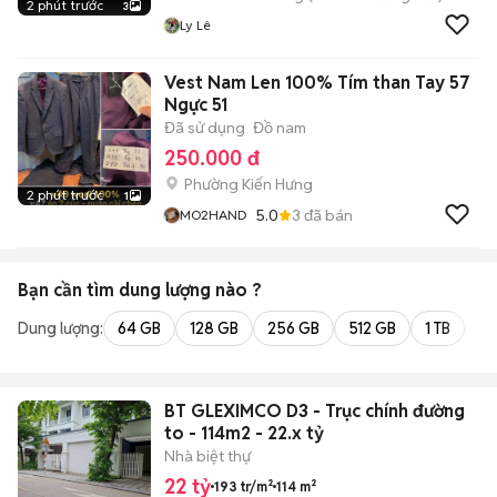
2 phút trước
3
Ly Lê
Vest Nam Len 100% Tím than Tay 57
Ngực 51
Đã sử dụng
Đồ nam
250.000 đ
Phường Kiến Hưng
2 phút trước
1
5.0
3
đã bán
MO2HAND
Bạn cần tìm
dung lượng
nào ?
Dung lượng:
64 GB
128 GB
256 GB
512 GB
1 TB
2 
BT GLEXIMCO D3 - Trục chính đường
to - 114m2 - 22.x tỷ
Nhà biệt thự
22 tỷ
193 tr/m²
114 m²