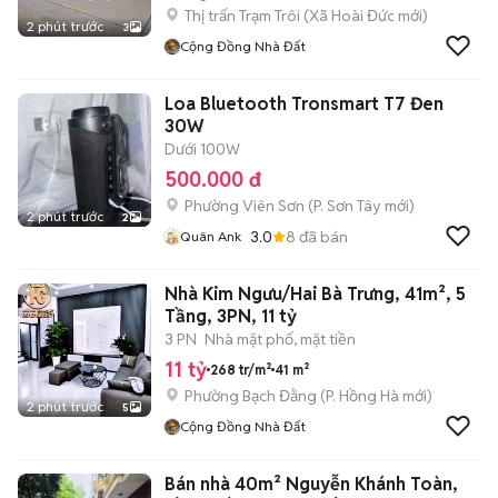
Thị trấn Trạm Trôi
(
Xã Hoài Đức
mới)
2 phút trước
3
Cộng Đồng Nhà Đất
Loa Bluetooth Tronsmart T7 Đen
30W
Dưới 100W
500.000 đ
Phường Viên Sơn
(
P. Sơn Tây
mới)
2 phút trước
2
3.0
8
đã bán
Quân Ank
Nhà Kim Ngưu/Hai Bà Trưng, 41m², 5
Tầng, 3PN, 11 tỷ
3 PN
Nhà mặt phố, mặt tiền
11 tỷ
268 tr/m²
41 m²
Phường Bạch Đằng
(
P. Hồng Hà
mới)
2 phút trước
5
Cộng Đồng Nhà Đất
Bán nhà 40m² Nguyễn Khánh Toàn,