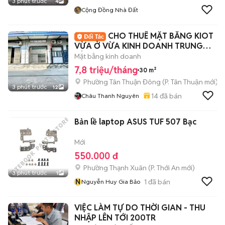
3 phút trước
4
Cộng Đồng Nhà Đất
CHO THUÊ MẶT BẰNG KIOT
VỪA Ở VỪA KINH DOANH TRUNG
TÂM QUẬN 7
Mặt bằng kinh doanh
7,8 triệu/tháng
30 m²
Phường Tân Thuận Đông
(
P. Tân Thuận
mới)
3 phút trước
12
14
đã bán
Châu Thanh Nguyên
Bản lề laptop ASUS TUF 507 Bạc
Mới
550.000 đ
Phường Thạnh Xuân
(
P. Thới An
mới)
3 phút trước
1
N
1
đã bán
Nguyễn Huy Gia Bảo
VIỆC LÀM TỰ DO THỜI GIAN - THU
NHẬP LÊN TỚI 200TR