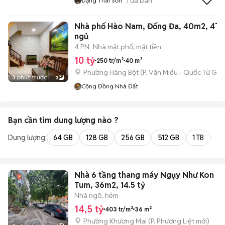
1
đã bán
Đặng Thái Sơn
Nhà phố Hào Nam, Đống Đa, 40m2, 4T, 
ngủ
4 PN
Nhà mặt phố, mặt tiền
10 tỷ
250 tr/m²
40 m²
Phường Hàng Bột
(
P. Văn Miếu - Quốc Tử Giá
3 phút trước
3
Cộng Đồng Nhà Đất
Bạn cần tìm
dung lượng
nào ?
Dung lượng:
64 GB
128 GB
256 GB
512 GB
1 TB
2 
Nhà 6 tầng thang máy Ngụy Như Kon
Tum, 36m2, 14.5 tỷ
Nhà ngõ, hẻm
14,5 tỷ
403 tr/m²
36 m²
Phường Khương Mai
(
P. Phương Liệt
mới)