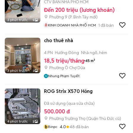
CTV BÁN NHÀ PHỐ HCM
Đến 200 triệu (lương khoán)
Phường 9
(
P. Bình Tây
mới)
3 phút trước
5
1
đã bán
KINH DOANH NHÀ PHỐ HCM
cho thuê nhà
4 PN
Hướng Đông
Nhà ngõ, hẻm
18,5 triệu/tháng
45 m²
Phường Ô Chợ Dừa
3 phút trước
3
Nhung Phạm Tuyết
ROG Strix X570 Hỏng
Đã sử dụng (qua sửa chữa)
500.000 đ
Phường Trường Thọ (Quận Thủ Đức cũ)
4 phút trước
2
b
4.0
48
đã bán
Binpc