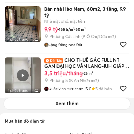
Bán nhà Hào Nam, 60m2, 3 tầng, 9.9
tỷ
Nhà mặt phố, mặt tiền
9,9 tỷ
165 tr/m²
60 m²
Phường Cát Linh
(
P. Ô Chợ Dừa
mới)
4 phút trước
3
Cộng Đồng Nhà Đất
CHO THUÊ GÁC FULL NT
GẦN ĐẠI HỌC VÂN LANG-IUH GIÁP
BÌNH THẠNH-PN
3,5 triệu/tháng
25 m²
Phường 5
(
P. An Nhơn
mới)
5.0
5
đã bán
Quốc Vinh HiFriendz
4 phút trước
11
Xem thêm
Mua bán đồ điện tử