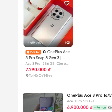
14 giờ trước
6
🧲 OnePlus Ace
3 Pro Snap 8 Gen 3 |
𝐆Ó𝐏 𝐎𝐍𝐋𝐈𝐍𝐄
Ace 3 Pro
256 GB
Còn bảo
hành
7.290.000 đ
Tp Hồ Chí Minh
OnePlus Ace 3 Pro 16/
Ace 3 Pro
512 GB
6.900.000 đ
Rẻ hơn
Kè