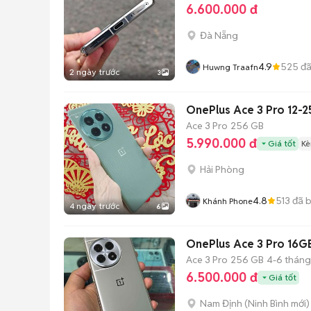
6.600.000 đ
Đà Nẵng
4.9
525
đã
Huwng Traafn
2 ngày trước
3
OnePlus Ace 3 Pro 12-2
Ace 3 Pro
256 GB
5.990.000 đ
Giá tốt
Kè
Hải Phòng
4.8
513
đã 
Khánh Phone
4 ngày trước
6
OnePlus Ace 3 Pro 16G
Ace 3 Pro
256 GB
4-6 tháng
6.500.000 đ
Giá tốt
Nam Định
(
Ninh Bình
mới)