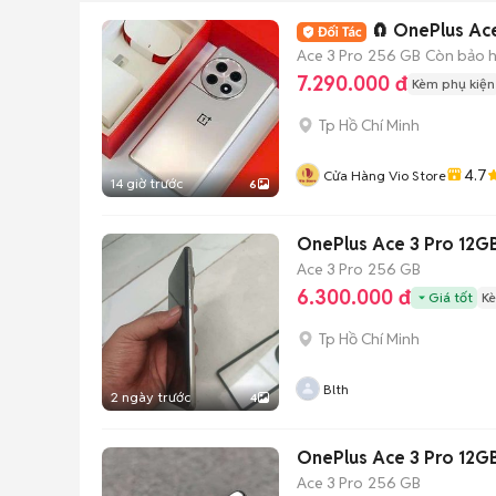
🧲 OnePlus Ace 
Ace 3 Pro
256 GB
Còn bảo 
7.290.000 đ
Kèm phụ kiện
Tp Hồ Chí Minh
4.7
Cửa Hàng Vio Store
14 giờ trước
6
OnePlus Ace 3 Pro 12G
Ace 3 Pro
256 GB
6.300.000 đ
Giá tốt
Kè
Tp Hồ Chí Minh
Blth
2 ngày trước
4
OnePlus Ace 3 Pro 12G
Ace 3 Pro
256 GB