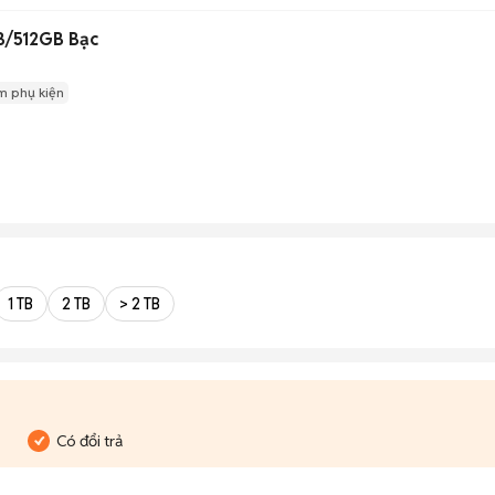
B/512GB Bạc
m phụ kiện
1 TB
2 TB
> 2 TB
Có đổi trả