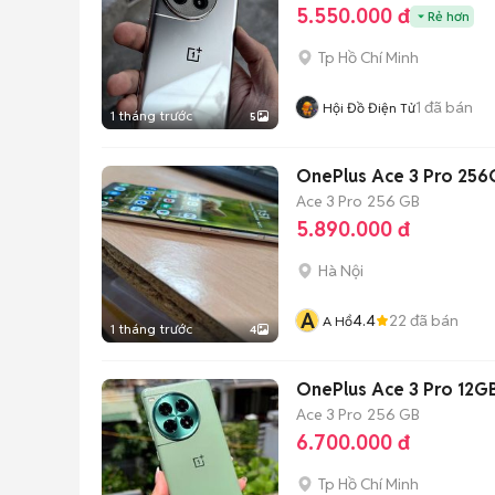
5.550.000 đ
Rẻ hơn
Tp Hồ Chí Minh
1
đã bán
Hội Đồ Điện Tử
1 tháng trước
5
OnePlus Ace 3 Pro 25
Ace 3 Pro
256 GB
5.890.000 đ
Hà Nội
A
4.4
22
đã bán
A Hổ
1 tháng trước
4
OnePlus Ace 3 Pro 12G
Ace 3 Pro
256 GB
6.700.000 đ
Tp Hồ Chí Minh