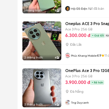
1
đã bán
Hội Đồ Điện Tử
1 tháng trước
5
Oneplus ACE 3 Pro Sna
Ace 3 Pro
256 GB
6.300.000 đ
Giá tốt
Kè
Đắk Lắk
4.9
11
đ
Phúc Khang Mobile
2 tháng trước
6
OnePlus Ace 3 Pro 12
Ace 3 Pro
256 GB
3.900.000 đ
Rẻ hơn
Đà Nẵng
Tng Duycanh
2 tháng trước
6