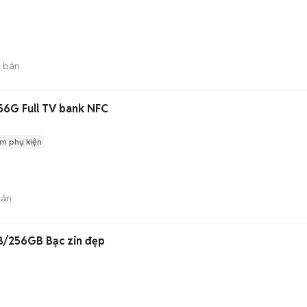
 bán
56G Full TV bank NFC
m phụ kiện
bán
B/256GB Bạc zin đẹp