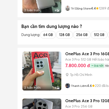
4.4
1289
đ
Trí Dũng Store
2 tuần trước
6
Bạn cần tìm
dung lượng
nào ?
Dung lượng:
64 GB
128 GB
256 GB
512 GB
OnePlus Ace 3 Pro 16G
Ace 3 Pro
512 GB
Hết bảo h
7.800.000 đ
Giá tốt
Kè
Tp Hồ Chí Minh
4.6
220
đã b
Thanh Liêm
2 tuần trước
6
OnePlus Ace 3 Pro 12
Ace 3 Pro
256 GB