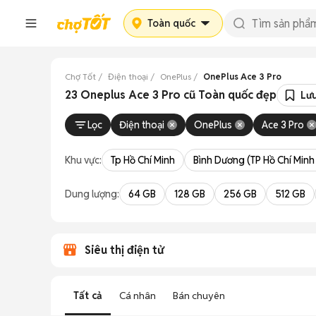
Toàn quốc
Chợ Tốt
Điện thoại
OnePlus
OnePlus Ace 3 Pro
23 Oneplus Ace 3 Pro cũ Toàn quốc đẹp
Lưu
Lọc
Điện thoại
OnePlus
Ace 3 Pro
Khu vực:
Tp Hồ Chí Minh
Bình Dương (TP Hồ Chí Minh
Dung lượng:
64 GB
128 GB
256 GB
512 GB
Siêu thị điện tử
Tất cả
Cá nhân
Bán chuyên