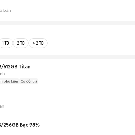
ã bán
1 TB
2 TB
> 2 TB
B/512GB Titan
ành
m phụ kiện
Có đổi trả
án
GB/256GB Bạc 98%