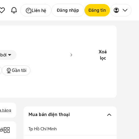
Đăng nhập
Đăng tin
Liên hệ
Xoá
bởi
lọc
Gần tôi
a hàng
Mua bán điện thoại
Tp Hồ Chí Minh
ới