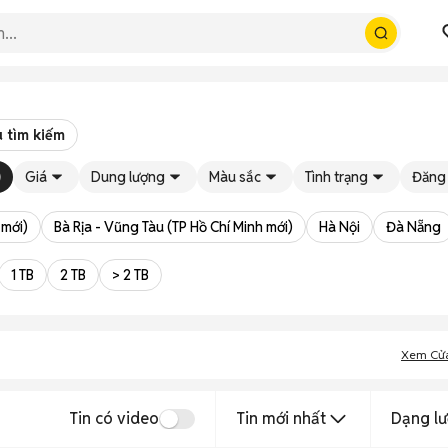
 tìm kiếm
Giá
Dung lượng
Màu sắc
Tình trạng
Đăng 
 mới)
Bà Rịa - Vũng Tàu (TP Hồ Chí Minh mới)
Hà Nội
Đà Nẵng
1 TB
2 TB
> 2 TB
Xem Cử
Tin có video
Tin mới nhất
Dạng lư