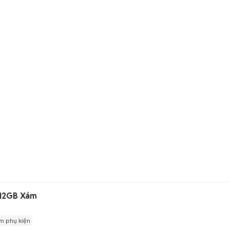
512GB Xám
m phụ kiện