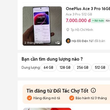
OnePlus Ace 3 Pro 16G
Ace 3 Pro
512 GB
7.000.000 đ
Rẻ hơn
Kè
Tp Hồ Chí Minh
1
đã bán
Hội Đồ Điện Tử
2 tháng trước
5
Bạn cần tìm
dung lượng
nào ?
Dung lượng:
64 GB
128 GB
256 GB
512 GB
Tin đăng từ Đối Tác Chợ Tốt
Hàng đúng mô tả
Bảo hành từ 3 tháng